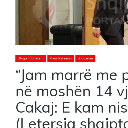
Blogu i Udhëtarit
Press Releases
Shoqerore
“Jam marrë me p
në moshën 14 vj
Cakaj: E kam ni
(Letersia shqipt