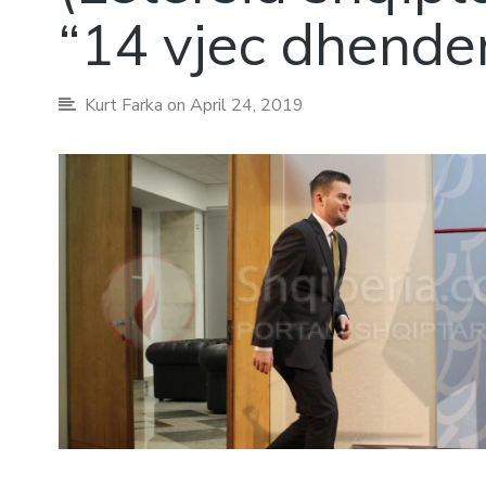
“14 vjec dhender
Kurt Farka
on April 24, 2019