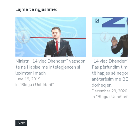
Lajme te ngjashme
Ministri “14 vjec Dhenderr” vazhdon
“14 vjec Dhenderr”
te na Habise me Intelegjencen si
Pas përfundimit 
leximtar i madh.
të hapjes së nego
June 19, 2019
anëtarësim me BE-n
In "Blogu i Udhëtarit"
dorheqjen.
December 29, 2020
In "Blogu i Udhëtari
Next