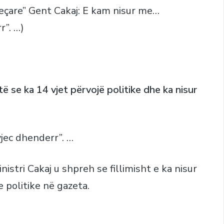
eçare” Gent Cakaj: E kam nisur me…
r”. …)
ë se ka 14 vjet përvojë politike dhe ka nisur
vjec dhenderr”. …
nistri Cakaj u shpreh se fillimisht e ka nisur
 politike në gazeta.