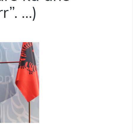
r”. …)