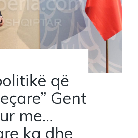
olitikë që
eçare” Gent
sur me…
are ka dhe