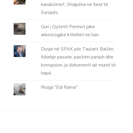
kanalizimet, Shqipëria në fund të
Europës
Guri i Qytetit Permet pike
arkeologjike kthehet ne han
Dosje në SPAK për Taulant Ballën,
fshehje pasurie, pastrim parash dhe
korrupsion, ja dokumenti që mund të
hapë…
Rruga "Edi Rama"