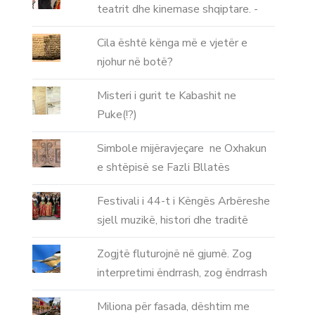
teatrit dhe kinemase shqiptare. -
Cila është kënga më e vjetër e
njohur në botë?
Misteri i gurit te Kabashit ne
Puke(!?)
Simbole mijëravjeçare ne Oxhakun
e shtëpisë se Fazli Bllatës
Festivali i 44-t i Këngës Arbëreshe
sjell muzikë, histori dhe traditë
Zogjtë fluturojnë në gjumë. Zog
interpretimi ëndrrash, zog ëndrrash
Miliona për fasada, dështim me