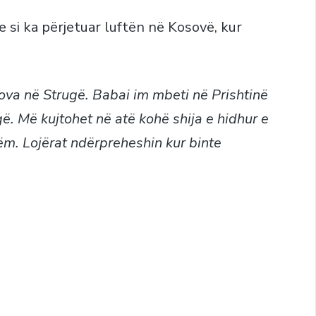
e si ka përjetuar luftën në Kosovë, kur
ova në Strugë. Babai im mbeti në Prishtinë
gë. Më kujtohet në atë kohë shija e hidhur e
hëm. Lojërat ndërpreheshin kur binte