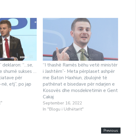
 deklaron: “…se,
“I thashë Ramës bëhu vetë ministër
me shumë sukses …
i Jashtëm”- Meta përplaset ashpër
ciatave për
me Baton Haxhiun, zbulojnë të
ë, etj”, po jap
pathënat e bisedave për ndarjen e
Kosovës dhe mosdekretimin e Gent
Cakaj
t"
September 16, 2022
In "Blogu i Udhëtarit"
Previous