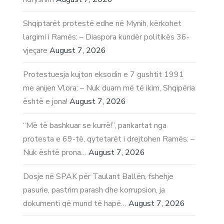
Shqiptarët protestë edhe në Mynih, kërkohet
largimi i Ramës: – Diaspora kundër politikës 36-
vjeçare
August 7, 2026
Protestuesja kujton eksodin e 7 gushtit 1991
me anijen Vlora: – Nuk duam më të ikim, Shqipëria
është e jona!
August 7, 2026
“Më të bashkuar se kurrë!”, pankartat nga
protesta e 69-të, qytetarët i drejtohen Ramës: –
Nuk është prona…
August 7, 2026
Dosje në SPAK për Taulant Ballën, fshehje
pasurie, pastrim parash dhe korrupsion, ja
dokumenti që mund të hapë…
August 7, 2026