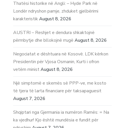
Thatësi historike në Angli: – Hyde Park në
Londër ndryshon pamje, zhduket gjelbërimi
karakteristik
August 8, 2026
AUSTRI – Reshjet e dendura shkaktojnë
përmbytje dhe bllokojnë rrugë
August 8, 2026
Negociatat e dështuara në Kosovë. LDK kërkon
Presidentin për Vjosa Osmanin, Kurti i ofron
vetëm minist
August 8, 2026
Një simptomë e skemës së PPP-ve, me kosto
të tjera të larta financiare për taksapaguesit
August 7, 2026
Shqiptari nga Gjermania ia numëron Ramës: = Na
ka vjedhur! Kjo është mundësia e fundit për
ndryshim
August 7, 2026