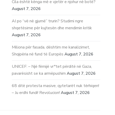
Cila është kënga më e vjetër e njohur në botë?
August 7, 2026
AI po “vë në gjumë” trurin? Studimi ngre
shqetësime për kujtesën dhe mendimin kritik
August 7, 2026
Miliona për fasada, dështim me kanalizimet,
Shqipëria në fund të Europës
August 7, 2026
UNICEF: – Një fëmijë vr*tet përditë në Gaza,
pavarësisht se ka armëpushim
August 7, 2026
68 ditë protesta masive, qytetarët nuk tërhiqen!
– Ju erdhi fundi! Revolucion!
August 7, 2026