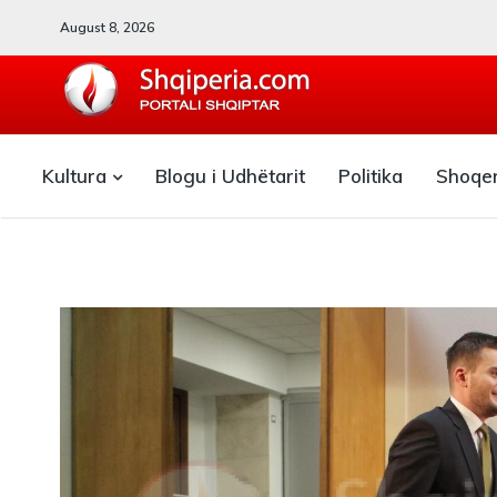
August 8, 2026
SHQIPERIA.COM
Kultura
Blogu i Udhëtarit
Politika
Shoqe
Blogu i ShqiperiaCom