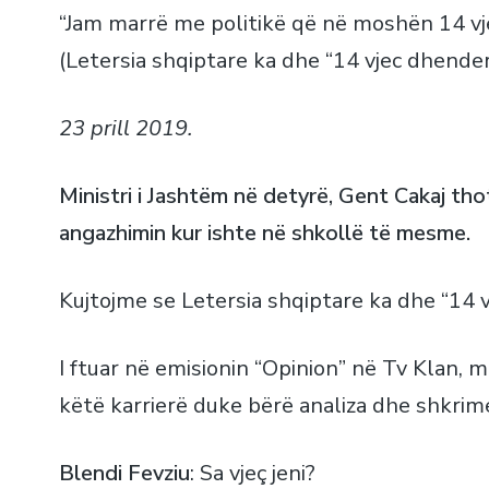
“Jam marrë me politikë që në moshën 14 vj
(Letersia shqiptare ka dhe “14 vjec dhender
23 prill 2019.
Ministri i Jashtëm në detyrë, Gent Cakaj thot
angazhimin kur ishte në shkollë të mesme.
Kujtojme se Letersia shqiptare ka dhe “14 
I ftuar në emisionin “Opinion” në Tv Klan, mi
këtë karrierë duke bërë analiza dhe shkrime
Blendi Fevziu
: Sa vjeç jeni?