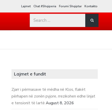
Lajmet
Chat #Shqiperia
Forumi Shqiptar
Kontakto
Search
for:
Lajmet e fundit
Zjarr i përmasave të mëdha në Klos, flakët
përhapen në zonën pyjore, rrezikohen edhe linjat
e tensionit të lartë
August 8, 2026