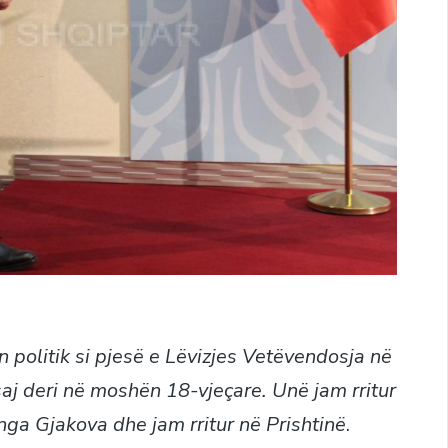
 politik si pjesë e Lëvizjes Vetëvendosja në
aj deri në moshën 18-vjeçare. Unë jam rritur
 nga Gjakova dhe jam rritur në Prishtinë
.