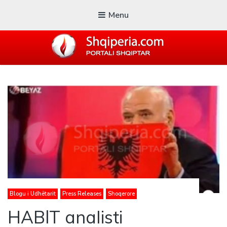
Menu
SHQIPERIA.COM
Blogu i ShqiperiaCom
Blogu i Udhëtarit
Press Releases
Shoqerore
HABlT anaIisti