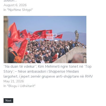
zbulon…
August 6, 2026
In "Njoftime Shtypi"
“Na duan të vdekur”, Kim Mehmeti ngre tonet në ‘Top
Story’: – Nëse ambasadori i Shqiperise Meidani
largohet, i jepet zemër grupeve anti-shqiptare në RMV
May 21, 2026
In "Blogu i Udhëtarit"
Next