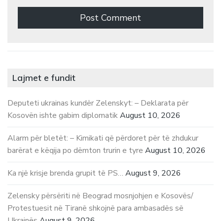
Lajmet e fundit
Deputeti ukrainas kundër Zelenskyt: – Deklarata për
Kosovën ishte gabim diplomatik
August 10, 2026
Alarm për bletët: – Kimikati që përdoret për të zhdukur
barërat e këqija po dëmton trurin e tyre
August 10, 2026
Ka një krisje brenda grupit të PS…
August 9, 2026
Zelensky përsëriti në Beograd mosnjohjen e Kosovës/
Protestuesit në Tiranë shkojnë para ambasadës së
Ukrainës
August 9, 2026