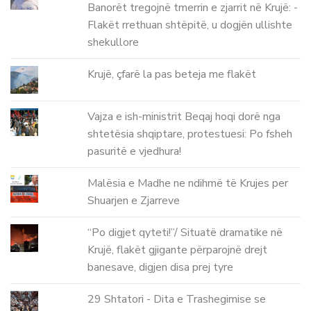
Banorët tregojnë tmerrin e zjarrit në Krujë: -
Flakët rrethuan shtëpitë, u dogjën ullishte
shekullore
Krujë, çfarë la pas beteja me flakët
Vajza e ish-ministrit Beqaj hoqi dorë nga
shtetësia shqiptare, protestuesi: Po fsheh
pasuritë e vjedhura!
Malësia e Madhe ne ndihmë të Krujes per
Shuarjen e Zjarreve
“Po digjet qyteti!”/ Situatë dramatike në
Krujë, flakët gjigante përparojnë drejt
banesave, digjen disa prej tyre
29 Shtatori - Dita e Trashegimise se