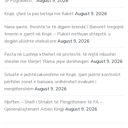
të Pogradecit…
August 9, 2026
Krujë, çfarë la pas beteja me flakët
August 9, 2026
Nana qante, thoshte le të digjem brenda”/ Banorët tregojnë
tmerrin e zjarrit në Krujë: – Flakët rrethuan shtëpitë, u
dogjën ullishte shekullore
August 9, 2026
Festa në Lushnje kthehet në protestë, të rinjtë mbushin
sheshin me thirrjet ‘Rama, jepe dorëheqjen’
August 9, 2026
Situatë e jashtëzakonshme në Krujë, zjarri jashtë kontrollit
përfshin zonat e banuara, urdhërohet evakuim i
menjëhershëm
August 9, 2026
Njoftim: – Shefi i Shtabit të Përgjithshëm të FA –
Gjenerallejtënant Arben Kingji
August 9, 2026