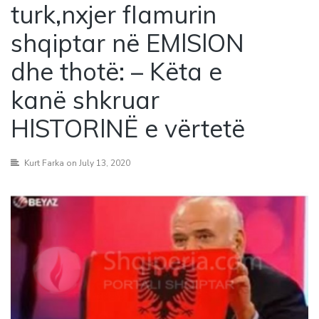
turk,nxjer fIamurin
shqiptar në EMlSlON
dhe thotë: – Këta e
kanë shkruar
HlSTORlNË e vërtetë
Kurt Farka
on July 13, 2020