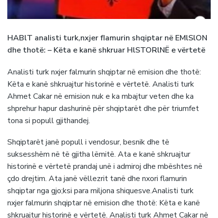
HABlT anaIisti turk,nxjer fIamurin shqiptar në EMlSlON
dhe thotë: – Këta e kanë shkruar HlSTORlNË e vërtetë
Analisti turk nxjer falmurin shqiptar në emision dhe thotë:
Këta e kanë shkruajtur historinë e vërtetë. Analisti turk
Ahmet Cakar në emision nuk e ka mbajtur veten dhe ka
shprehur hapur dashurinë për shqiptarët dhe për triumfet
tona si popull gjithandej.
Shqiptarët janë popull i vendosur, besnik dhe të
suksesshëm në të gjitha lëmitë. Ata e kanë shkruajtur
historinë e vërtetë prandaj unë i admiroj dhe mbështes në
çdo drejtim. Ata janë vëllezrit tanë dhe nxori flamurin
shqiptar nga gjo;ksi para miljona shiquesve.Analisti turk
nxjer falmurin shqiptar në emision dhe thotë: Këta e kanë
shkruajtur historinë e vërtetë. Analisti turk Ahmet Cakar në