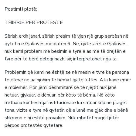
Postimi i plotë:
THIRRJE PËR PROTESTË
Sërish erdh janari, sërish presim të vjen një grup serbësh në
qytetin e Gjakovës me datën 6. Ne, qytetarët e Gjakovës,
nuk kemi problem me besimin e tyre e as me të drejtën e
tyre për të bërë pelegrinazh, siç interpretohet nga ta.
Problemin që kemi ne është se në mesin e tyre ka persona
të cilëve ne ua njohim të bëmat gjatë luftës. Ata kanë emër
e mbiemër. Por, jemi dëshmitarë se të njëjtit nuk janë
hetuar, gjykuar, e dënuar, për këto të bëma. Në këto
rrethana kur heshtja institucionale ka shtuar krip në plagët
tona, vizita e tyre në qytetin që e lanë me gjak dhe e bënë
shkrumb e hi është provokim. Nuk mbetet rrugë tjetër
përpos protestës qytetare.