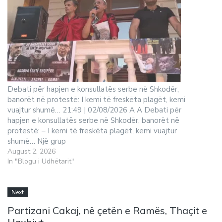
Debati për hapjen e konsullatës serbe në Shkodër,
banorët në protestë: I kemi të freskëta plagët, kemi
vuajtur shumë… 21:49 | 02/08/2026 A A Debati për
hapjen e konsullatës serbe në Shkodër, banorët në
protestë: – I kemi të freskëta plagët, kemi vuajtur
shumë… Një grup
August 2, 2026
In "Blogu i Udhëtarit"
Next
Partizani Cakaj, në çetën e Ramës, Thaçit e