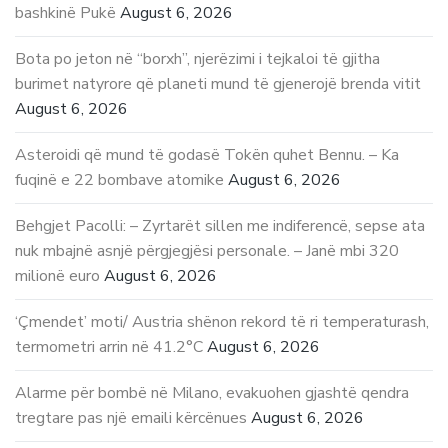
bashkinë Pukë
August 6, 2026
Bota po jeton në “borxh”, njerëzimi i tejkaloi të gjitha
burimet natyrore që planeti mund të gjenerojë brenda vitit
August 6, 2026
Asteroidi që mund të godasë Tokën quhet Bennu. – Ka
fuqinë e 22 bombave atomike
August 6, 2026
Behgjet Pacolli: – Zyrtarët sillen me indiferencë, sepse ata
nuk mbajnë asnjë përgjegjësi personale. – Janë mbi 320
milionë euro
August 6, 2026
‘Çmendet’ moti/ Austria shënon rekord të ri temperaturash,
termometri arrin në 41.2°C
August 6, 2026
Alarme për bombë në Milano, evakuohen gjashtë qendra
tregtare pas një emaili kërcënues
August 6, 2026