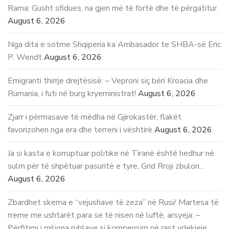
Rama: Gusht sfidues, na gjen më të fortë dhe të përgatitur.
August 6, 2026
Nga dita e sotme Shqiperia ka Ambasador te SHBA-së Eric
P. Wendt
August 6, 2026
Emigranti thirrje drejtësisë: – Veproni siç bëri Kroacia dhe
Rumania, i futi në burg kryeministrat!
August 6, 2026
Zjarr i përmasave të mëdha në Gjirokastër, flakët
favorizohen nga era dhe terreni i vështirë
August 6, 2026
Ja si kasta e korruptuar politike në Tiranë është hedhur në
sulm për të shpëtuar pasuritë e tyre, Grid Rroji zbulon…
August 6, 2026
Zbardhet skema e “vejushave të zeza” në Rusi/ Martesa të
rreme me ushtarët para se të nisen në luftë, arsyeja: –
Përfitimi i miliona rublave si kompensim në rast vdekjeje