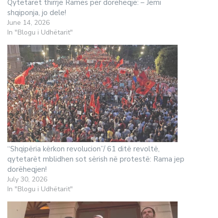
Qytetarët thirrje Ramës për dorëheqje: – Jemi
shqiponja, jo dele!
June 14, 2026
In "Blogu i Udhëtarit"
“Shqipëria kërkon revolucion”/ 61 ditë revoltë,
qytetarët mblidhen sot sërish në protestë: Rama jep
dorëheqjen!
July 30, 2026
In "Blogu i Udhëtarit"