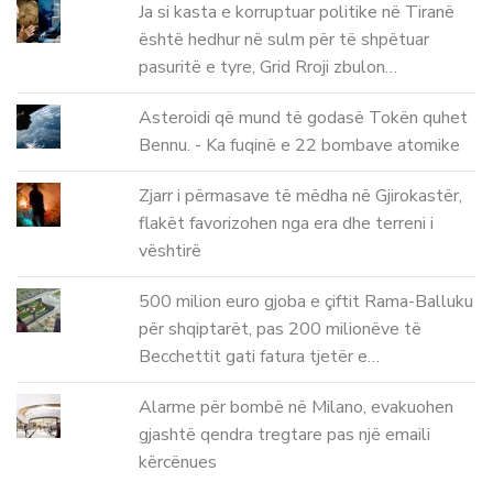
Ja si kasta e korruptuar politike në Tiranë
është hedhur në sulm për të shpëtuar
pasuritë e tyre, Grid Rroji zbulon…
Asteroidi që mund të godasë Tokën quhet
Bennu. - Ka fuqinë e 22 bombave atomike
Zjarr i përmasave të mëdha në Gjirokastër,
flakët favorizohen nga era dhe terreni i
vështirë
500 milion euro gjoba e çiftit Rama-Balluku
për shqiptarët, pas 200 milionëve të
Becchettit gati fatura tjetër e…
Alarme për bombë në Milano, evakuohen
gjashtë qendra tregtare pas një emaili
kërcënues