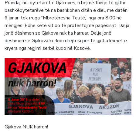
Prandaj, ne, qytetarët e Gjakovës, u bëjmë thirrje të gjithë
bashkëqytetarëve të na bashkohen ditën e diel, me datën
6 janar, tek rruga “Mbretëresha Teutë,” nga ora 8:00 në
mëngjes. Edhe këtë vit do të protestojmë paqësisht. Dalja
jonë dëshmon se Gjakova nuk ka harruar. Dalja jonë
dëshmon se Gjakova kërkon drejtësi për të gjitha krimet e
kryera nga regjimi serbë kudo në Kosovë.
Gjakova NUK harron!