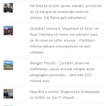
Në fund të tetorit qeveri teknike, protestat
do të kalojnë në mosbindje civile në
shtator, Edi Rama gati ndryshimet…
Zbardhet skema e “vejushave të zeza” në
Rusi/ Martesa të rreme me ushtarët para
se të nisen në luftë, arsyeja: - Përfitimi i
miliona rublave si kompensim në rast
vdekjeje
Behgjet Pacolli: - Zyrtarët sillen me
indiferencë, sepse ata nuk mbajnë asnjë
përgjegjësi personale. - Janë mbi 320
milionë euro
Nga dita e sotme Shqiperia ka Ambasador
te SHBA-së Eric P. Wendt