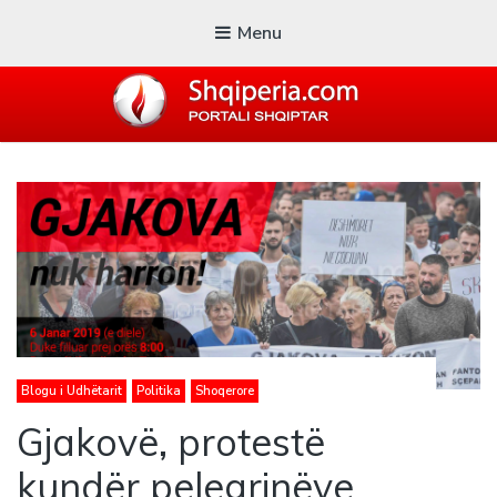
Menu
SHQIPERIA.COM
Blogu i ShqiperiaCom
Blogu i Udhëtarit
Politika
Shoqerore
Gjakovë, protestë
kundër pelegrinëve