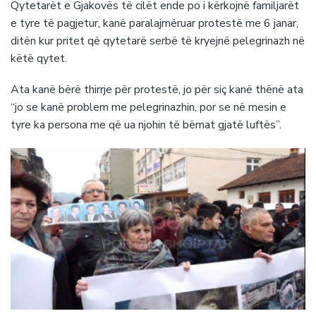
Qytetarët e Gjakovës të cilët ende po i kërkojnë familjarët
e tyre të pagjetur, kanë paralajmëruar protestë me 6 janar,
ditën kur pritet që qytetarë serbë të kryejnë pelegrinazh në
këtë qytet.
Ata kanë bërë thirrje për protestë, jo për siç kanë thënë ata
“jo se kanë problem me pelegrinazhin, por se në mesin e
tyre ka persona me që ua njohin të bëmat gjatë luftës”.