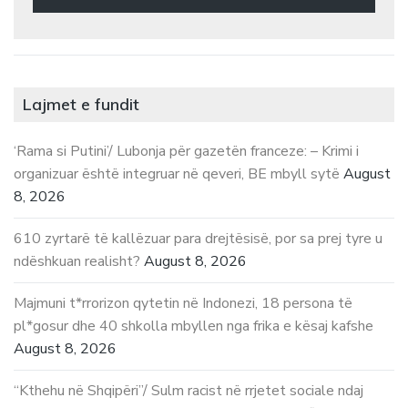
Lajmet e fundit
‘Rama si Putini’/ Lubonja për gazetën franceze: – Krimi i
organizuar është integruar në qeveri, BE mbyll sytë
August
8, 2026
610 zyrtarë të kallëzuar para drejtësisë, por sa prej tyre u
ndëshkuan realisht?
August 8, 2026
Majmuni t*rrorizon qytetin në Indonezi, 18 persona të
pl*gosur dhe 40 shkolla mbyllen nga frika e kësaj kafshe
August 8, 2026
“Kthehu në Shqipëri”/ Sulm racist në rrjetet sociale ndaj