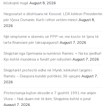
bllokojnë rrugë
August 8, 2026
Negociatat e dështuara në Kosovë. LDK kërkon Presidentin
për Vjosa Osmanin, Kurti i ofron vetëm minist
August 8,
2026
Një simptomë e skemës së PPP-ve, me kosto të tjera të
larta financiare për taksapaguesit
August 7, 2026
Shqiptari nga Gjermania ia numëron Ramës: = Na ka vjedhur!
Kjo është mundësia e fundit për ndryshim
August 7, 2026
Shqiptarët protestë edhe në Mynih, kërkohet largimi i
Ramës: – Diaspora kundër politikës 36-vjeçare
August 7,
2026
Protestuesja kujton eksodin e 7 gushtit 1991 me anijen
Vlora: – Nuk duam më të ikim, Shqipëria është e jona!
August 7, 2026