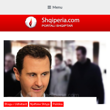
Menu
SHQIPERIA.COM
Blogu i ShqiperiaCom
Blogu i Udhëtarit
Njoftime Shtypi
Politika