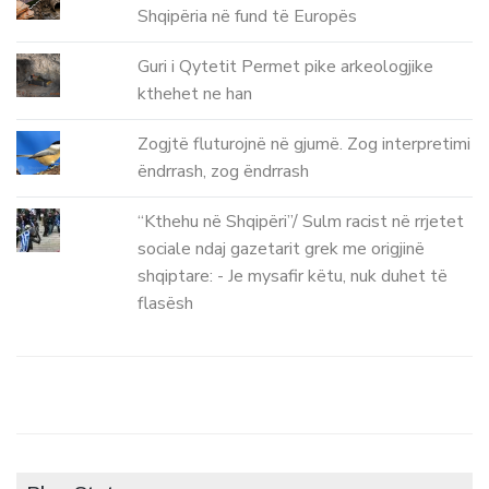
Shqipëria në fund të Europës
Guri i Qytetit Permet pike arkeologjike
kthehet ne han
Zogjtë fluturojnë në gjumë. Zog interpretimi
ëndrrash, zog ëndrrash
“Kthehu në Shqipëri”/ Sulm racist në rrjetet
sociale ndaj gazetarit grek me origjinë
shqiptare: - Je mysafir këtu, nuk duhet të
flasësh