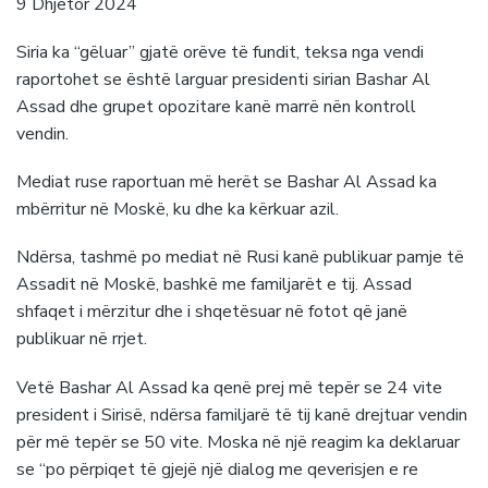
9 Dhjetor 2024
Siria ka “gëluar” gjatë orëve të fundit, teksa nga vendi
raportohet se është larguar presidenti sirian Bashar Al
Assad dhe grupet opozitare kanë marrë nën kontroll
vendin.
Mediat ruse raportuan më herët se Bashar Al Assad ka
mbërritur në Moskë, ku dhe ka kërkuar azil.
Ndërsa, tashmë po mediat në Rusi kanë publikuar pamje të
Assadit në Moskë, bashkë me familjarët e tij. Assad
shfaqet i mërzitur dhe i shqetësuar në fotot që janë
publikuar në rrjet.
Vetë Bashar Al Assad ka qenë prej më tepër se 24 vite
president i Sirisë, ndërsa familjarë të tij kanë drejtuar vendin
për më tepër se 50 vite. Moska në një reagim ka deklaruar
se “po përpiqet të gjejë një dialog me qeverisjen e re