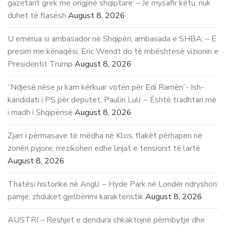
gazetarit grek me origjinë shqiptare: – Je mysafir këtu, nuk
duhet të flasësh
August 8, 2026
U emërua si ambasador në Shqipëri, ambasada e SHBA: – E
presim me kënaqësi, Eric Wendt do të mbështesë vizionin e
Presidentit Trump
August 8, 2026
“Ndjesë nëse ju kam kërkuar votën për Edi Ramën”- Ish-
kandidati i PS për deputet, Paulin Luli: – Është tradhtari më
i madh i Shqipërisë
August 8, 2026
Zjarr i përmasave të mëdha në Klos, flakët përhapen në
zonën pyjore, rrezikohen edhe linjat e tensionit të lartë
August 8, 2026
Thatësi historike në Angli: – Hyde Park në Londër ndryshon
pamje, zhduket gjelbërimi karakteristik
August 8, 2026
AUSTRI – Reshjet e dendura shkaktojnë përmbytje dhe