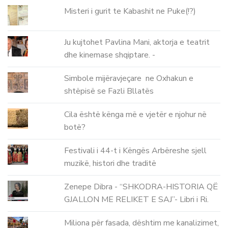
Misteri i gurit te Kabashit ne Puke(!?)
Ju kujtohet Pavlina Mani, aktorja e teatrit
dhe kinemase shqiptare. -
Simbole mijëravjeçare ne Oxhakun e
shtëpisë se Fazli Bllatës
Cila është kënga më e vjetër e njohur në
botë?
Festivali i 44-t i Këngës Arbëreshe sjell
muzikë, histori dhe traditë
Zenepe Dibra - “SHKODRA-HISTORIA QË
GJALLON ME RELIKET E SAJ”- Libri i Ri.
Miliona për fasada, dështim me kanalizimet,