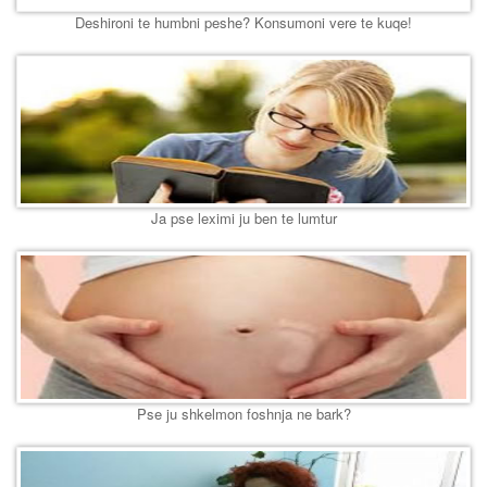
Deshironi te humbni peshe? Konsumoni vere te kuqe!
Ja pse leximi ju ben te lumtur
Pse ju shkelmon foshnja ne bark?