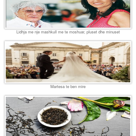
Lidhja me nje mashkull me te moshuar, pluset dhe minuset
Martesa te ben mire