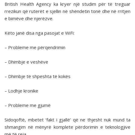
British Health Agency ka kryer një studim për të treguar
rrezikun që ruterët e sjellin në shëndetin tonë dhe në rritjen
e bimëve dhe njerëzve.
Këto janë disa nga pasojat e WiFi:
– Probleme me përqendrimin
– Dhimbje e veshëve
– Dhimbje të shpeshta të kokës
– Lodhje kronike
– Probleme me gjumë
Sidoqoftë, mbetet ‘fakt i gjallë’ që ne thjesht nuk mund ta
shmangim në mënyrë komplete përdorimin e teknologjive
më të reja.