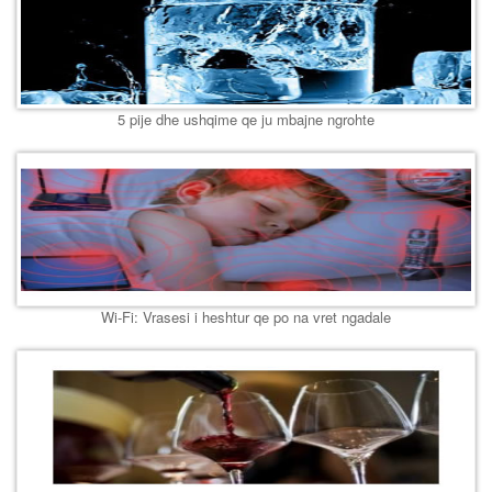
5 pije dhe ushqime qe ju mbajne ngrohte
Wi-Fi: Vrasesi i heshtur qe po na vret ngadale