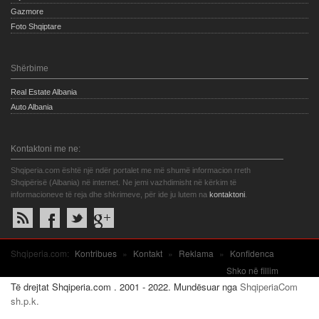
Gazmore
Foto Shqiptare
Shërbime
Real Estate Albania
Auto Albania
Kontaktoni me ne:
Shqiperia.com është një ndër portalet me më shumë informacion rreth
Shqipërisë (Albania) në internet. Ne jemi vazhdimisht në kërkim të
informacioneve të reja dhe shkrimeve, për ide ju lutem na
kontaktoni
.
Shqiperia.com:
Kontribues
»
Kontakt
»
Reklama
»
Konfidenca
Shko në fillim
Të drejtat Shqiperia.com . 2001 - 2022. Mundësuar nga
ShqiperiaCom
sh.p.k.