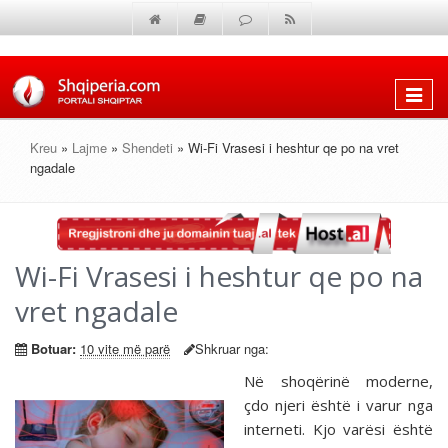
Shfaq
menun
Kreu
»
Lajme
»
Shendeti
» Wi-Fi Vrasesi i heshtur qe po na vret
ngadale
Wi-Fi Vrasesi i heshtur qe po na
vret ngadale
Botuar:
10 vite më parë
Shkruar nga:
Në shoqërinë moderne,
çdo njeri është i varur nga
interneti. Kjo varësi është