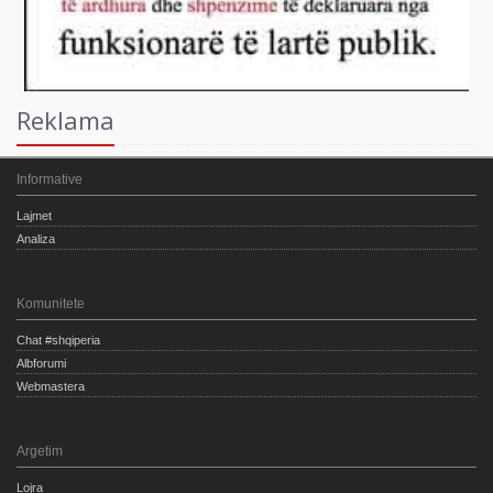
Reklama
Informative
Lajmet
Analiza
Komunitete
Chat #shqiperia
Albforumi
Webmastera
Argetim
Lojra