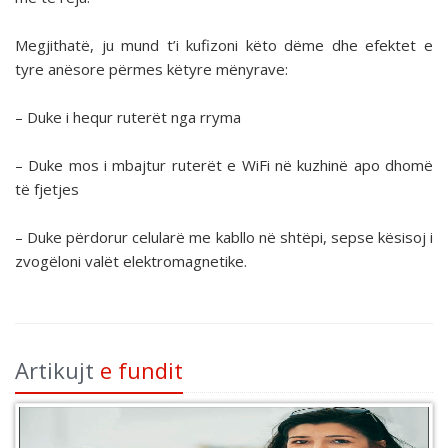
Megjithatë, ju mund t’i kufizoni këto dëme dhe efektet e
tyre anësore përmes këtyre mënyrave:
– Duke i hequr ruterët nga rryma
– Duke mos i mbajtur ruterët e WiFi në kuzhinë apo dhomë
të fjetjes
– Duke përdorur celularë me kabllo në shtëpi, sepse kësisoj i
zvogëloni valët elektromagnetike.
Artikujt
e fundit