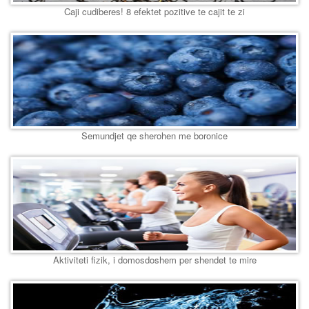
Caji cudiberes! 8 efektet pozitive te cajit te zi
Semundjet qe sherohen me boronice
Aktiviteti fizik, i domosdoshem per shendet te mire