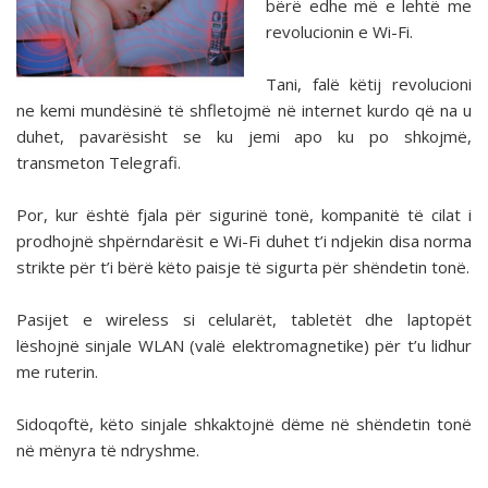
bërë edhe më e lehtë me
revolucionin e Wi-Fi.
Tani, falë këtij revolucioni
ne kemi mundësinë të shfletojmë në internet kurdo që na u
duhet, pavarësisht se ku jemi apo ku po shkojmë,
transmeton Telegrafi.
Por, kur është fjala për sigurinë tonë, kompanitë të cilat i
prodhojnë shpërndarësit e Wi-Fi duhet t’i ndjekin disa norma
strikte për t’i bërë këto paisje të sigurta për shëndetin tonë.
Pasijet e wireless si celularët, tabletët dhe laptopët
lëshojnë sinjale WLAN (valë elektromagnetike) për t’u lidhur
me ruterin.
Sidoqoftë, këto sinjale shkaktojnë dëme në shëndetin tonë
në mënyra të ndryshme.