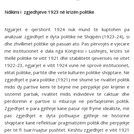
Ndikimi i zgjedhjeve 1923 në krizën politike
Ngjarjet e qershorit 1924 nuk mund të kuptohen pa
analizuar zgjedhjet e dyta politike në Shqipëri (1923-24), si
dhe zhvillimet politike që pasuan ato. Pas përvojës e vjecare
me institucionet e dala nga Kongresi i Lushnjës, krizës së
thellë politike të vitit 1921 dhe stabilitetit qeverisës në vitet
1922-23, ngjarjet e vitit 1924 vunë në sprovë institucionet,
elitat politike, partitë dhe vetë kulturën politike shqiptare. Në
zgjedhjet e para politike (1921) më shumë se rivalitet politik
midis dy partive kemi të bëjmë me përpjekje për krijimin e
sistemit partiak, rivalitet midis individëve të caktuar dhe
përdorimin e partive si mburojë në përfaqësimin politik.
Zgjedhjet e para gjithnjë kanë pasur një frymë idealiste, më
pas zgjedhjet e dyta pothuajse gjithnjë në historinë
shqiptare kanë reflektuar pragmatizëm politik dhe përpjekje
për të fi tuar/ruajtur pushtet. Kështu zgjedhjet e vitit 1921