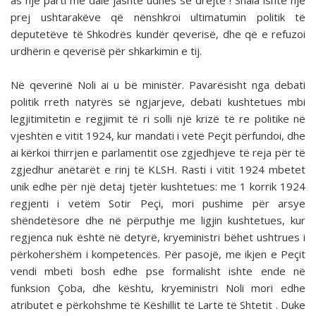
as një parti me dalë jashtë udhës së drejtë”! Shala ishte një
prej ushtarakëve që nënshkroi ultimatumin politik të
deputetëve të Shkodrës kundër qeverisë, dhe që e refuzoi
urdhërin e qeverisë për shkarkimin e tij.
Në qeverinë Noli ai u bë ministër. Pavarësisht nga debati
politik rreth natyrës së ngjarjeve, debati kushtetues mbi
legjitimitetin e regjimit të ri solli një krizë të re politike në
vjeshtën e vitit 1924, kur mandati i vetë Peçit përfundoi, dhe
ai kërkoi thirrjen e parlamentit ose zgjedhjeve të reja për të
zgjedhur anëtarët e rinj të KLSH. Rasti i vitit 1924 mbetet
unik edhe për një detaj tjetër kushtetues: me 1 korrik 1924
regjenti i vetëm Sotir Peçi, mori pushime për arsye
shëndetësore dhe në përputhje me ligjin kushtetues, kur
regjenca nuk është në detyrë, kryeministri bëhet ushtrues i
përkohershëm i kompetencës. Për pasojë, me ikjen e Peçit
vendi mbeti bosh edhe pse formalisht ishte ende në
funksion Çoba, dhe kështu, kryeministri Noli mori edhe
atributet e përkohshme të Këshillit të Lartë të Shtetit . Duke