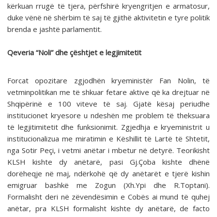
kërkuan rrugë të tjera, përfshirë kryengritjen e armatosur,
duke vënë në shërbim të saj të gjithë aktivitetin e tyre politik
brenda e jashtë parlamentit.
Qeveria “Noli” dhe çështjet e legjimitetit
Forcat opozitare zgjodhën kryeministër Fan Nolin, të
vetminpolitikan me të shkuar fetare aktive që ka drejtuar në
Shqipërinë e 100 viteve të saj. Gjatë kësaj periudhe
institucionet kryesore u ndeshën me problem të theksuara
të legjitimitetit dhe funksionimit. Zgjedhja e kryeministrit u
institucionalizua me miratimin e Këshillit të Lartë të Shtetit,
nga Sotir Peçi, i vetmi anëtar i mbetur në detyrë. Teorikisht
KLSH kishte dy anëtarë, pasi Gj.Çoba kishte dhënë
dorëheqje në maj, ndërkohë që dy anëtarët e tjerë kishin
emigruar bashkë me Zogun (Xh.Ypi dhe R.Toptani).
Formalisht deri në zëvendësimin e Cobës ai mund të quhej
anëtar, pra KLSH formalisht kishte dy anëtarë, de facto