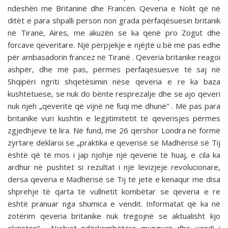
ndeshën me Britaninë dhe Francën. Qeveria e Nolit që në
ditët e para shpalli person non grada përfaqësuesin britanik
në Tiranë, Aires, me akuzën se ka qenë pro Zogut dhe
forcave qeveritare. Një përpjekje e njëjtë u bë më pas edhe
për ambasadorin francez në Tiranë . Qeveria britanike reagoi
ashpër, dhe më pas, përmes përfaqësuesve të saj në
Shqipëri ngriti shqetësimin nëse qeveria e re ka baza
kushtetuese, se nuk do bënte resprezalje dhe se ajo qeveri
nuk njeh „qeveritë që vijnë në fuqi me dhunë“ . Më pas para
britanike vuri kushtin e legjitimitetit të qeverisjes përmes
zgjedhjeve të lira. Në fund, me 26 qershor Londra në formë
zyrtare deklaroi se „praktika e qeverisë së Madhërisë së Tij
është që të mos i jap njohje një qeverie të huaj, e cila ka
ardhur në pushtet si rezultat i një lëvizjeje revolucionare,
dersa qeveria e Madhërisë së Tij të jetë e kenaqur me disa
shprehje të qarta të vullnetit kombëtar se qeveria e re
është pranuar nga shumica e vendit. Informatat që ka në
zotërim qeveria britanike nuk tregojnë se aktualisht kjo