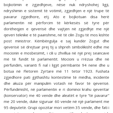
bojkotimin e zgjedhjeve, nëse nuk ndryshohej ligji,
ndryshimin e sistemit të votimit, zgjedhjen e një trupe të
pavarur zgjedhore, etj. Ato e bojkotuan disa herë
parlamentin në përforcim të kërkesës së tyre për
dorëheqjen e qeverisë dhe vajtjen në zgjedhje me një
qeveri teknike e të paanshme, në të cilin Zogu të mos kishte
post ministror. Këmbëngulja e saj kundër Zogut dhe
qeverisë së drejtuar prej tij u shpreh simbolikisht edhe me
mocionin e mosbesimit, i cili u zhvillua në një prej seancave
më të fundit të parlamentit. Mocioni u rrëzua dhe në
përfundim, varianti fi nal i ligjit përmbante 94 nene dhe u
botua në Fletoren Zyrtare më 11 tetor 1923. Fushata
zgjedhore pati gjithashtu kontestime të mëdha, incidente
dhe akuza për manipulim votash në favor të qeverisë.
Përfundimisht, në parlamentin e ri dominoi krahu qeveritar
(konservator) me 40 vende dhe aleatët e tyre “të pavarur”
me 20 vende, duke siguruar 60 vende në një parlament me
95 deputetë. Grupi opozitar mori vetëm 35 vende, dhe fati i