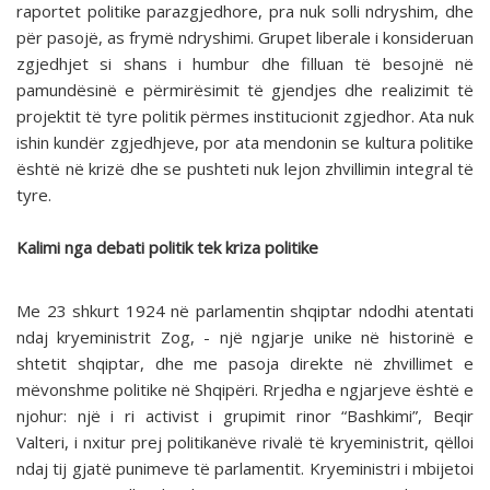
raportet politike parazgjedhore, pra nuk solli ndryshim, dhe
për pasojë, as frymë ndryshimi. Grupet liberale i konsideruan
zgjedhjet si shans i humbur dhe filluan të besojnë në
pamundësinë e përmirësimit të gjendjes dhe realizimit të
projektit të tyre politik përmes institucionit zgjedhor. Ata nuk
ishin kundër zgjedhjeve, por ata mendonin se kultura politike
është në krizë dhe se pushteti nuk lejon zhvillimin integral të
tyre.
Kalimi nga debati politik tek kriza politike
Me 23 shkurt 1924 në parlamentin shqiptar ndodhi atentati
ndaj kryeministrit Zog, - një ngjarje unike në historinë e
shtetit shqiptar, dhe me pasoja direkte në zhvillimet e
mëvonshme politike në Shqipëri. Rrjedha e ngjarjeve është e
njohur: një i ri activist i grupimit rinor “Bashkimi”, Beqir
Valteri, i nxitur prej politikanëve rivalë të kryeministrit, qëlloi
ndaj tij gjatë punimeve të parlamentit. Kryeministri i mbijetoi