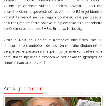
ekziston“ . Njohjet ndërkombëtare munguan dhe vendi i
vetëm që dëshmoi vullnet, Bashkimi Sovjetik, i solli më
shumë probleme qeverisë së re. Afrimi me BS krijoi idenë e
kthimit të vendit në një regjim bolshevik, dhe për pasojë,
solli reagime të forta politike e diplomatike nga kancelaritë
perëndimore, sidomos SHBA, Britania, Italia, etj.
Vizita e Nolit në Lidhjen e Kombeve dhe fjalimi me 10
shtator ishte tronditëse për pozitën e tij dhe Shqipërinë në
përpjekjet e pasukseshme për njohje ndërkombëtare dhe
përfi tim të një kredie ekonomike për shkak të gjendjes së
rëndë fi nanciare në vend.
Artikujt
e fundit