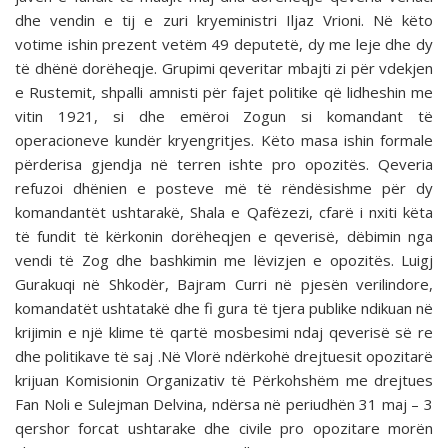
dhe vendin e tij e zuri kryeministri Iljaz Vrioni. Në këto
votime ishin prezent vetëm 49 deputetë, dy me leje dhe dy
të dhënë dorëheqje. Grupimi qeveritar mbajti zi për vdekjen
e Rustemit, shpalli amnisti për fajet politike që lidheshin me
vitin 1921, si dhe emëroi Zogun si komandant të
operacioneve kundër kryengritjes. Këto masa ishin formale
përderisa gjendja në terren ishte pro opozitës. Qeveria
refuzoi dhënien e posteve më të rëndësishme për dy
komandantët ushtarakë, Shala e Qafëzezi, cfarë i nxiti këta
të fundit të kërkonin dorëheqjen e qeverisë, dëbimin nga
vendi të Zog dhe bashkimin me lëvizjen e opozitës. Luigj
Gurakuqi në Shkodër, Bajram Curri në pjesën verilindore,
komandatët ushtatakë dhe fi gura të tjera publike ndikuan në
krijimin e një klime të qartë mosbesimi ndaj qeverisë së re
dhe politikave të saj .Në Vlorë ndërkohë drejtuesit opozitarë
krijuan Komisionin Organizativ të Përkohshëm me drejtues
Fan Noli e Sulejman Delvina, ndërsa në periudhën 31 maj – 3
qershor forcat ushtarake dhe civile pro opozitare morën