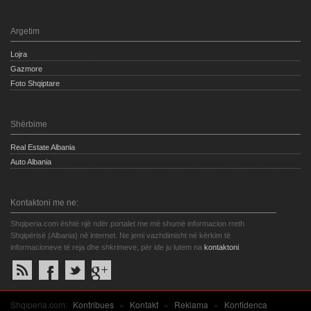
Argetim
Lojra
Gazmore
Foto Shqiptare
Shërbime
Real Estate Albania
Auto Albania
Kontaktoni me ne:
Shqiperia.com është një ndër portalet me më shumë informacion rreth
Shqipërisë (Albania) në internet. Ne jemi vazhdimisht në kërkim të
informacioneve të reja dhe shkrimeve, për ide ju lutem na
kontaktoni
.
Shqiperia.com:
Kontribues
»
Kontakt
»
Reklama
»
Konfidenca