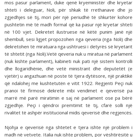
mos pasur parlament, duke qenë kryeministër dhe kryetar
shteti i deleguar, Noli, për shkak të rrethanave dhe jo
zgjedhjes së tij, mori për një periudhë të shkurtër kohore
pushtetin më të madh formal që ka pasur një kryetar shteti
në 100 vjet. Dekretet ilustruese në këtë punim janë një
shembull, sesi ligjet propozohen nga qeveria (nga Noli) dhe
dekretohen të miratuara nga ushtruesi i detyrës së kryetarit
të shtetit (nga Noli).Vetë qeveria nuk u miratua në parlament
(nuk kishte parlament), kabineti nuk pati një sistem kontrolli
dhe llogaridhënie, dhe vetë ministrant dhe deputetët (e
vjetër) u angazhuan në poste të tjera dytësore, një praktikë
që ndalohej me kushtetutën e vitit 1922. Regjenti Peçi nuk
pranoi të firmosë dekrete mbi vendimet e qeverisë pa
marrë më parë miratimin e saj në parlament ose pa bërë
zgjedhje. Peçi i qëndroi premtimit të tij, cfarë solli një
rivalitet të ashpër institucional midis qeverisë dhe regjencës.
Njohja e qeverisë nga shtetet e tjera ishte një problem i
madh në vetvete. Italia nuk ishte problem, por vështirësitë u