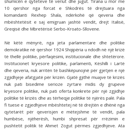
shumicën e qyteteve të veriut dhe jugut. Tirana u mor me
10 qershor nga forcat e Shkodrës të drejtuara nga
komandanti Rexhep Shala, ndërkohë që qeveria dhe
mbështetësit e saj emigruan jashtë vendit, drejt Italisë,
Greqisë dhe Mbretërisë Serbo-Kroato-Sllovene.
Në këtë mënyrë, nga jeta parlamentare dhe politike
demokratike në qershor 1924 Shqipëria u ndodh në një krizë
të thellë politike, përfaqësimi, institucionale dhe shtetërore.
Institucionet kryesore politike, parlamenti, Këshilli i Lartë
dhe qeveria, nuk arritën të bashkëpunojnë për gjetjen e një
zgjidhjeje afatgjatë për krizën. Gjatë gjithë muajve të krizës
nuk pati bisedime serioze zyrtare midis dy grupeve
kryesore politike, nuk pati oferta konkrete për një zgjidhje
politike të krizës dhe as tërheqje politike të njërës palë. Pala
fi tuese e zgjedhjeve mbështetej në të drejtën e dhënë nga
qytetarët për qeverisjen e mëtejshme të vendit, pala
humbëse, njëherësh, humbi shpresat për rrëzimin e
pushtetit politik të Ahmet Zogut përmes zgjedhjeve. Ata