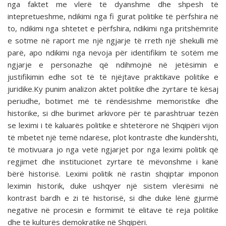
nga faktet me vlerë të dyanshme dhe shpesh të
intepretueshme, ndikimi nga fi gurat politike të përfshira në
to, ndikimi nga shtetet e përfshira, ndikimi nga pritshëmritë
e sotme në raport me një ngjarje të rreth një shekulli më
parë, apo ndikimi nga nevoja për identifikim të sotëm me
ngjarje e personazhe që ndihmojnë në jetësimin e
justifikimin edhe sot të të njëjtave praktikave politike e
juridike.Ky punim analizon aktet politike dhe zyrtare të kësaj
periudhe, botimet më të rëndësishme memoristike dhe
historike, si dhe burimet arkivore për të parashtruar tezën
se leximi i të kaluarës politike e shtetërore në Shqipëri vijon
të mbetet një temë ndarëse, plot kontraste dhe kundërshti,
të motivuara jo nga vetë ngjarjet por nga leximi politik që
regjimet dhe institucionet zyrtare të mëvonshme i kanë
bërë historisë. Leximi politik në rastin shqiptar imponon
leximin historik, duke ushqyer një sistem vlerësimi në
kontrast bardh e zi të historisë, si dhe duke lënë gjurmë
negative në procesin e formimit të elitave të reja politike
dhe të kulturës demokratike në Shqipëri.