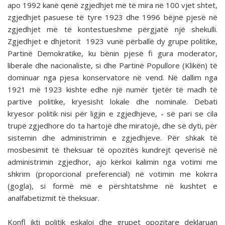
apo 1992 kanë qenë zgjedhjet më të mira në 100 vjet shtet,
zgjedhjet pasuese të tyre 1923 dhe 1996 bëjnë pjesë në
zgjedhjet më të kontestueshme përgjatë një shekulli.
Zgjedhjet e dhjetorit 1923 vunë përballë dy grupe politike,
Partinë Demokratike, ku bënin pjesë fi gura moderator,
liberale dhe nacionaliste, si dhe Partinë Popullore (Klikën) të
dominuar nga pjesa konservatore në vend. Në dallim nga
1921 më 1923 kishte edhe një numër tjetër të madh të
partive politike, kryesisht lokale dhe nominale. Debati
kryesor politik nisi për ligjin e zgjedhjeve, - së pari se cila
trupë zgjedhore do ta hartojë dhe miratojë, dhe së dyti, për
sistemin dhe administrimin e zgjedhjeve. Për shkak të
mosbesimit të theksuar të opozitës kundrejt qeverisë në
administrimin zgjedhor, ajo kërkoi kalimin nga votimi me
shkrim (proporcional preferencial) në votimin me kokrra
(gogla), si formë më e përshtatshme në kushtet e
analfabetizmit të theksuar.
Konfl ikti politik eskaloi dhe grupet opozitare deklaruan