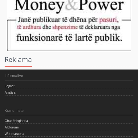
Reklama
Informative
Lajmet
Analiza
Komunitete
Chat #shqiperia
Albforumi
Webmastera