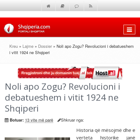
Shfaq
menun
Kreu
»
Lajme
»
Dossier
» Noli apo Zogu? Revolucioni i debatueshem
i vitit 1924 ne Shqiperi
Noli apo Zogu? Revolucioni i
debatueshem i vitit 1924 ne
Shqiperi
Botuar:
13 vite më parë
Shkruar nga:
Historia që mësojmë dhe e
verteta historike janë