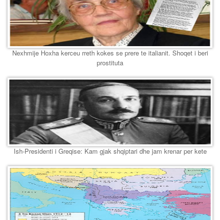
Nexhmije Hoxha kerceu rreth kokes se prere te italianit. Shoqet i beri
prostituta
Ish-Presidenti i Greqise: Kam gjak shqiptari dhe jam krenar per kete