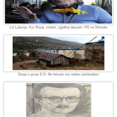
Liri Lubonja: Kur Shyqi, xhelati, zgjidhej deputet i PD ne Shkoder
Dosja e gruas D.D: Ne hetuesi me ndalen jashteqitjen