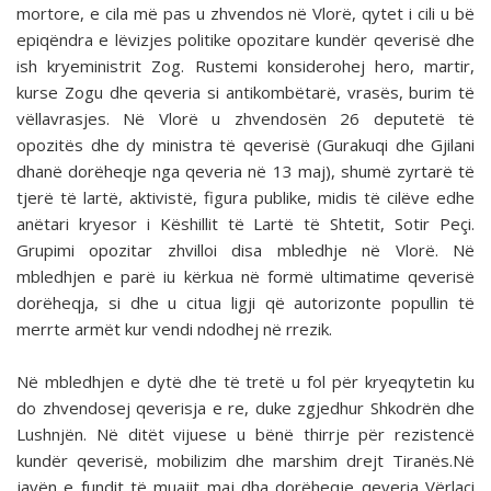
mortore, e cila më pas u zhvendos në Vlorë, qytet i cili u bë
epiqëndra e lëvizjes politike opozitare kundër qeverisë dhe
ish kryeministrit Zog. Rustemi konsiderohej hero, martir,
kurse Zogu dhe qeveria si antikombëtarë, vrasës, burim të
vëllavrasjes. Në Vlorë u zhvendosën 26 deputetë të
opozitës dhe dy ministra të qeverisë (Gurakuqi dhe Gjilani
dhanë dorëheqje nga qeveria në 13 maj), shumë zyrtarë të
tjerë të lartë, aktivistë, figura publike, midis të cilëve edhe
anëtari kryesor i Këshillit të Lartë të Shtetit, Sotir Peçi.
Grupimi opozitar zhvilloi disa mbledhje në Vlorë. Në
mbledhjen e parë iu kërkua në formë ultimatime qeverisë
dorëheqja, si dhe u citua ligji që autorizonte popullin të
merrte armët kur vendi ndodhej në rrezik.
Në mbledhjen e dytë dhe të tretë u fol për kryeqytetin ku
do zhvendosej qeverisja e re, duke zgjedhur Shkodrën dhe
Lushnjën. Në ditët vijuese u bënë thirrje për rezistencë
kundër qeverisë, mobilizim dhe marshim drejt Tiranës.Në
javën e fundit të muajit maj dha dorëheqje qeveria Vërlaci