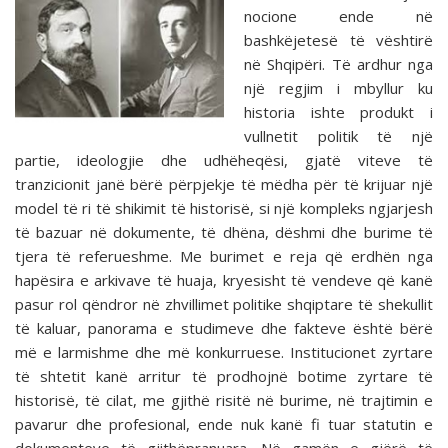
nocione ende në
bashkëjetesë të vështirë
në Shqipëri. Të ardhur nga
një regjim i mbyllur ku
historia ishte produkt i
vullnetit politik të një
partie, ideologjie dhe udhëheqësi, gjatë viteve të
tranzicionit janë bërë përpjekje të mëdha për të krijuar një
model të ri të shikimit të historisë, si një kompleks ngjarjesh
të bazuar në dokumente, të dhëna, dëshmi dhe burime të
tjera të referueshme. Me burimet e reja që erdhën nga
hapësira e arkivave të huaja, kryesisht të vendeve që kanë
pasur rol qëndror në zhvillimet politike shqiptare të shekullit
të kaluar, panorama e studimeve dhe fakteve është bërë
më e larmishme dhe më konkurruese. Institucionet zyrtare
të shtetit kanë arritur të prodhojnë botime zyrtare të
historisë, të cilat, me gjithë risitë në burime, në trajtimin e
pavarur dhe profesional, ende nuk kanë fi tuar statutin e