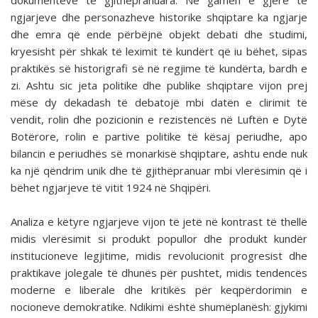
dokumenteve të gjithëpranuara. Në gamën e gjërë të
ngjarjeve dhe personazheve historike shqiptare ka ngjarje
dhe emra që ende përbëjnë objekt debati dhe studimi,
kryesisht për shkak të leximit të kundërt që iu bëhet, sipas
praktikës së historigrafi së në regjime të kundërta, bardh e
zi. Ashtu sic jeta politike dhe publike shqiptare vijon prej
mëse dy dekadash të debatojë mbi datën e clirimit të
vendit, rolin dhe pozicionin e rezistencës në Luftën e Dytë
Botërore, rolin e partive politike të kësaj periudhe, apo
bilancin e periudhës së monarkisë shqiptare, ashtu ende nuk
ka një qëndrim unik dhe të gjithëpranuar mbi vlerësimin që i
bëhet ngjarjeve të vitit 1924 në Shqipëri.
Analiza e këtyre ngjarjeve vijon të jetë në kontrast të thellë
midis vlerësimit si produkt popullor dhe produkt kundër
institucioneve legjitime, midis revolucionit progresist dhe
praktikave jolegale të dhunës për pushtet, midis tendencës
moderne e liberale dhe kritikës për keqpërdorimin e
nocioneve demokratike. Ndikimi është shumëplanësh: gjykimi