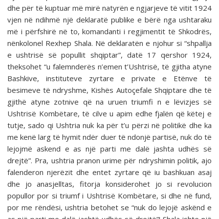
dhe për të kuptuar më mirë natyrën e ngjarjeve të vitit 1924
vjen në ndihmë një deklaratë publike e bërë nga ushtaraku
më i përfshirë në to, komandanti i regjimentit të Shkodrës,
nënkolonel Rexhep Shala. Në deklaratën e njohur si “shpallja
e ushtrisë së popullit shqiptar”, datë 17 qershor 1924,
theksohet “u falemnderës n’emen t’Ushtrisë, të gjitha atyne
Bashkive, instituteve zyrtare e private e Etënve të
besimeve të ndryshme, Kishës Autoçefale Shqiptare dhe të
gjithë atyne zotnive që na uruen triumfi n e lëvizjes së
Ushtrisë Kombëtare, të cilve u apim edhe fjalën që këtej e
tutje, sado qi Ushtria nuk ka për t’u përzi në politikë dhe ka
me kenë larg të hymit ndër duer të ndonjë partisë, nuk do të
lejojmë askend e as një parti me dalë jashta udhës së
drejtë”. Pra, ushtria pranon urime për ndryshimin politik, ajo
falenderon njerëzit dhe entet zyrtare që iu bashkuan asaj
dhe jo anasjelltas, fitorja konsiderohet jo si revolucion
popullor por si triumf i Ushtrisë Kombëtare, si dhe në fund,
por me rëndësi, ushtria betohet se “nuk do lejojë askënd e