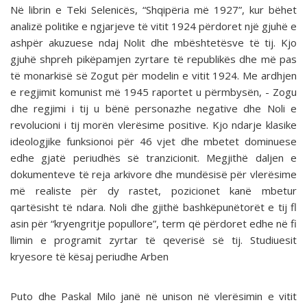
Në librin e Teki Selenicës, “Shqipëria më 1927”, kur bëhet
analizë politike e ngjarjeve të vitit 1924 përdoret një gjuhë e
ashpër akuzuese ndaj Nolit dhe mbështetësve të tij. Kjo
gjuhë shpreh pikëpamjen zyrtare të republikës dhe më pas
të monarkisë së Zogut për modelin e vitit 1924. Me ardhjen
e regjimit komunist më 1945 raportet u përmbysën, - Zogu
dhe regjimi i tij u bënë personazhe negative dhe Noli e
revolucioni i tij morën vlerësime positive. Kjo ndarje klasike
ideologjike funksionoi për 46 vjet dhe mbetet dominuese
edhe gjatë periudhës së tranzicionit. Megjithë daljen e
dokumenteve të reja arkivore dhe mundësisë për vlerësime
më realiste për dy rastet, pozicionet kanë mbetur
qartësisht të ndara. Noli dhe gjithë bashkëpunëtorët e tij fl
asin për “kryengritje popullore”, term që përdoret edhe në fi
llimin e programit zyrtar të qeverisë së tij. Studiuesit
kryesore të kësaj periudhe Arben
Puto dhe Paskal Milo janë në unison në vlerësimin e vitit