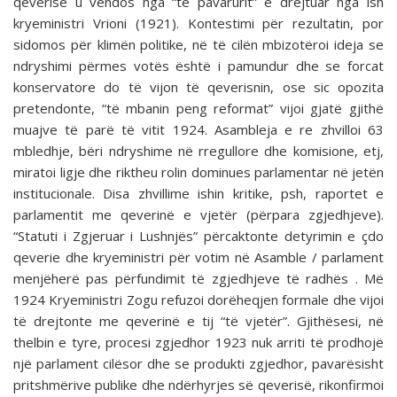
qeverisë u vendos nga “të pavarurit” e drejtuar nga ish
kryeministri Vrioni (1921). Kontestimi për rezultatin, por
sidomos për klimën politike, në të cilën mbizotëroi ideja se
ndryshimi përmes votës është i pamundur dhe se forcat
konservatore do të vijon të qeverisnin, ose sic opozita
pretendonte, “të mbanin peng reformat” vijoi gjatë gjithë
muajve të parë të vitit 1924. Asambleja e re zhvilloi 63
mbledhje, bëri ndryshime në rregullore dhe komisione, etj,
miratoi ligje dhe riktheu rolin dominues parlamentar në jetën
institucionale. Disa zhvillime ishin kritike, psh, raportet e
parlamentit me qeverinë e vjetër (përpara zgjedhjeve).
“Statuti i Zgjeruar i Lushnjës” përcaktonte detyrimin e çdo
qeverie dhe kryeministri për votim në Asamble / parlament
menjëherë pas përfundimit të zgjedhjeve të radhës . Më
1924 Kryeministri Zogu refuzoi dorëheqjen formale dhe vijoi
të drejtonte me qeverinë e tij “të vjetër”. Gjithësesi, në
thelbin e tyre, procesi zgjedhor 1923 nuk arriti të prodhojë
një parlament cilësor dhe se produkti zgjedhor, pavarësisht
pritshmërive publike dhe ndërhyrjes së qeverisë, rikonfirmoi