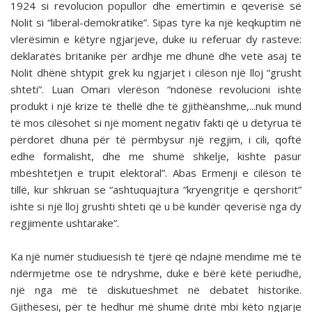
1924 si revolucion popullor dhe emërtimin e qeverisë së
Nolit si “liberal-demokratike”. Sipas tyre ka një keqkuptim në
vlerësimin e këtyre ngjarjeve, duke iu referuar dy rasteve:
deklaratës britanike për ardhje me dhunë dhe vetë asaj të
Nolit dhënë shtypit grek ku ngjarjet i cilëson një lloj “grusht
shteti”. Luan Omari vlerëson “ndonëse revolucioni ishte
produkt i një krize të thellë dhe të gjithëanshme,...nuk mund
të mos cilësohet si një moment negativ fakti që u detyrua të
përdoret dhuna për të përmbysur një regjim, i cili, qoftë
edhe formalisht, dhe me shumë shkelje, kishte pasur
mbështetjen e trupit elektoral”. Abas Ermenji e cilëson të
tillë, kur shkruan se “ashtuquajtura “kryengritje e qershorit”
ishte si një lloj grushti shteti që u bë kundër qeverisë nga dy
regjimente ushtarake”.
Ka një numër studiuesish të tjerë që ndajnë mendime më të
ndërmjetme ose të ndryshme, duke e bërë këtë periudhë,
një nga më të diskutueshmet në debatet historike.
Gjithësesi, për të hedhur më shumë dritë mbi këto ngjarje