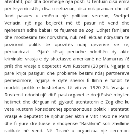
atentatit, por dha dorëheqje nga posti. U tentuan disa emra
për kryeministër, disa u refuzuan, disa nuk pranuan dhe në
fund pasues u emërua një politikan veteran, Shefqet
Vërlacin, një nga bejlerët më të pasur në vend dhe
njëherësh edhe babai i të fejuarës së Zog. Lidhjet familjare
dhe mosbesimi tek ndryshimi, nuk refl ektuan ndryshim të
pozicionit politik të opozitës ndaj qeverisë së re,
përkundrazi . Gjatë kësaj periudhe ndodhën dy akte
kriminale: vrasja e dy shtetasve amerikanë në Mamurras (6
prill) dhe vrasja e deputetit Avni Rustemi (20 prill). Ngjarja e
parë krijoi pasiguri dhe probleme besimi ndaj partnerëve
pernëdimore, ngjarja e dytë shënoi fi llimin e fundit të
modelit politik e kushtetues të viteve 1920-24. Vrasja e
Rustemit ndodhi një ditë pasi organet e drejtësisë mbyllën
hetimet dhe dërguan në gjykatë atentatorin e Zog dhe ku
vetë Rustemi konsiderohej sponsorizues politik i atentatit.
Vrasja e deputetit të njohur për aktin e vitit 1920 në Paris
dhe fi gurë drejtuese e shoqërisë “Bashkimi“ solli zhvillime
radikale në vend. Në Tiranë u organizua një ceremoni