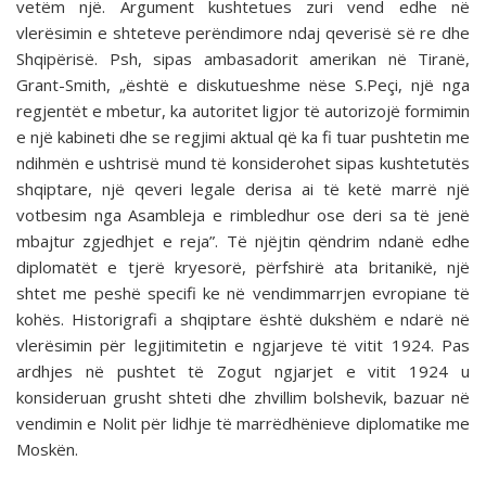
vetëm një. Argument kushtetues zuri vend edhe në
vlerësimin e shteteve perëndimore ndaj qeverisë së re dhe
Shqipërisë. Psh, sipas ambasadorit amerikan në Tiranë,
Grant-Smith, „është e diskutueshme nëse S.Peçi, një nga
regjentët e mbetur, ka autoritet ligjor të autorizojë formimin
e një kabineti dhe se regjimi aktual që ka fi tuar pushtetin me
ndihmën e ushtrisë mund të konsiderohet sipas kushtetutës
shqiptare, një qeveri legale derisa ai të ketë marrë një
votbesim nga Asambleja e rimbledhur ose deri sa të jenë
mbajtur zgjedhjet e reja”. Të njëjtin qëndrim ndanë edhe
diplomatët e tjerë kryesorë, përfshirë ata britanikë, një
shtet me peshë specifi ke në vendimmarrjen evropiane të
kohës. Historigrafi a shqiptare është dukshëm e ndarë në
vlerësimin për legjitimitetin e ngjarjeve të vitit 1924. Pas
ardhjes në pushtet të Zogut ngjarjet e vitit 1924 u
konsideruan grusht shteti dhe zhvillim bolshevik, bazuar në
vendimin e Nolit për lidhje të marrëdhënieve diplomatike me
Moskën.