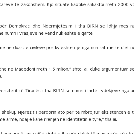
tarëve të zakonshëm. Kjo situatë kaotike shkaktoi rreth 2000 v
ti për Demokraci dhe Ndërmjetësim, i tha BIRN se lidhja mes n
 numri i vrasjeve në vend nuk është e qartë.
në në duart e civilëve por ky është një nga numrat më të ulët në
dhe në Maqedoni rreth 1.5 milion,” shtoi ai, duke argumentuar se
a.
ersitetit të Tiranës i tha BIRN se numri i lartë i vdekjeve nga 
shekuj. Njerëzit i përdorin ato për të mbrojtur ekzistencën e t
me armë, ndaj e kanë rrënjën në identitetin e tyre,” tha ai.
 kthyen armët nga njëri-tjetri edhe për shkak të mungesës së str