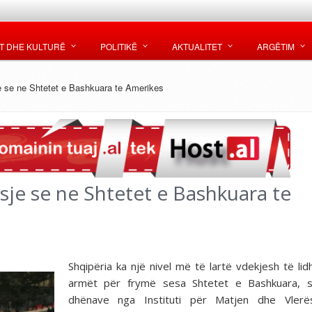
T DHE KULTURË
POLITIKË
AKTUALITET
ARGËTIM
 se ne Shtetet e Bashkuara te Amerikes
je se ne Shtetet e Bashkuara te
Shqipëria ka një nivel më të lartë vdekjesh të li
armët për frymë sesa Shtetet e Bashkuara, s
dhënave nga Instituti për Matjen dhe Vlerë