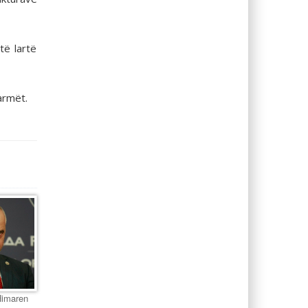
të lartë
armët.
Himaren