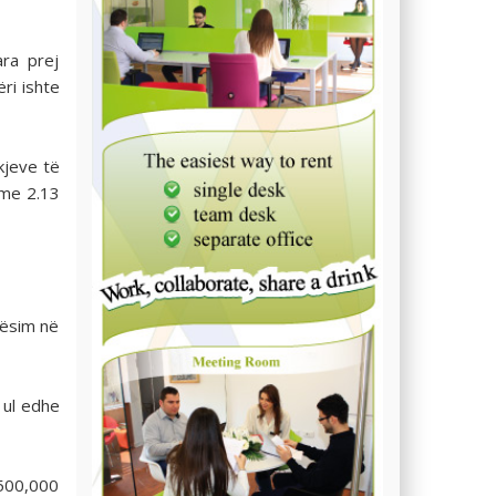
ra prej
ri ishte
kjeve të
 me 2.13
kësim në
u ul edhe
 500,000