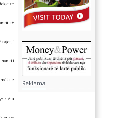
dekje të
umrit të
 rajon,”
 numri i
armët në
Reklama
yre. Ata
ukturave