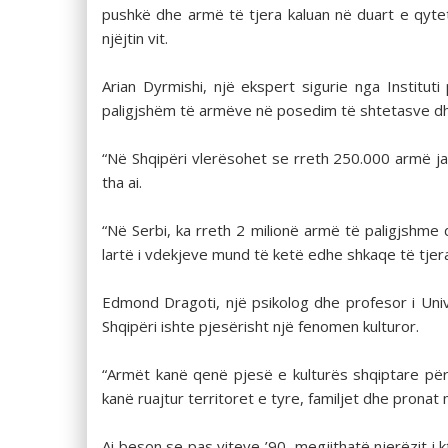
pushkë dhe armë të tjera kaluan në duart e qyte
njëjtin vit.
Arian Dyrmishi, një ekspert sigurie nga Institu
paligjshëm të armëve në posedim të shtetasve dhe
“Në Shqipëri vlerësohet se rreth 250.000 armë ja
tha ai.
“Në Serbi, ka rreth 2 milionë armë të paligjshme 
lartë i vdekjeve mund të ketë edhe shkaqe të tjer
Edmond Dragoti, një psikolog dhe profesor i Univ
Shqipëri ishte pjesërisht një fenomen kulturor.
“Armët kanë qenë pjesë e kulturës shqiptare për 
kanë ruajtur territoret e tyre, familjet dhe pronat 
Ai beson se pas viteve ’90, megjithatë njerëzit i