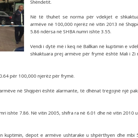
Shëndetit.
Në të thuhet se norma për vdekjet e shkaktua
armëve në 100,000 njerëz në vitin 2013 në Shqipë
5.86 ndërsa në SHBA numri ishte 3.55.
Vendi i dytë më i keq në Ballkan në kuptimin e vde
shkaktuara prej armëve për frymë është Mali i Zi
 0.64 për 100,000 njerëz për frymë.
armëve në Shqipëri është alarmante, të dhënat tregojnë një pa
mri ishte 7.86. Në vitin 2005, shifra ra në 6.01 dhe në vitin 2010 
bën kuptimin, depot e armëve ushtarake u shpërthyen dhe mbi