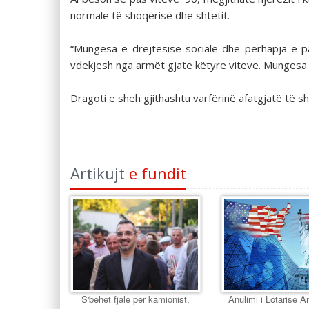
normale të shoqërisë dhe shtetit.
“Mungesa e drejtësisë sociale dhe përhapja e pa
vdekjesh nga armët gjatë këtyre viteve. Mungesa e 
Dragoti e sheh gjithashtu varfërinë afatgjatë të sh
Artikujt
e fundit
S'behet fjale per kamionist,
Anulimi i Lotarise 