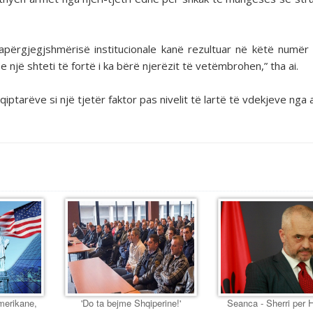
përgjegjshmërisë institucionale kanë rezultuar në këtë numër 
një shteti të fortë i ka bërë njerëzit të vetëmbrohen,” tha ai.
qiptarëve si një tjetër faktor pas nivelit të lartë të vdekjeve nga 
Amerikane,
'Do ta bejme Shqiperine!'
Seanca - Sherri per 