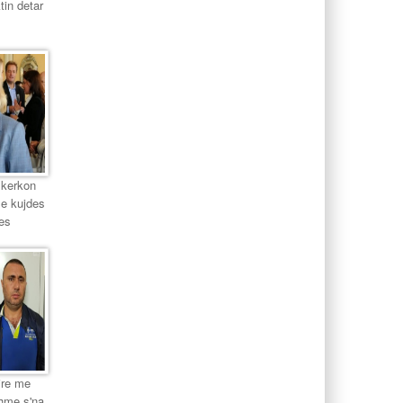
tin detar
 kerkon
me kujdes
es
ire me
shme s'na