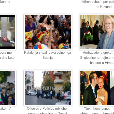
hkon ne
rikthen debatin per pak
ne Kuvend
 bera me
Katalonja shpall pavaresine nga
Ambasadorja greke i
a dhe ketu'
Spanja
Shqiperise te trajtoje 
banoret e Himar
e akoma'
Oficeret e Policise mblidhen
'Nuk i kemi punet m
perpara shtepise se Tahirit
shtetin, dega e brend