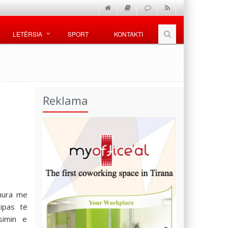
LETËRSIA
SPORT
KONTAKTI
Reklama
dhura me
ipas të
simin e