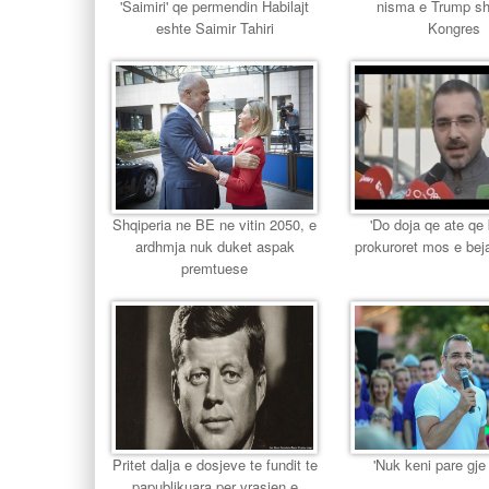
'Saimiri' qe permendin Habilajt
nisma e Trump s
eshte Saimir Tahiri
Kongres
Shqiperia ne BE ne vitin 2050, e
'Do doja qe ate qe
ardhmja nuk duket aspak
prokuroret mos e bej
premtuese
Pritet dalja e dosjeve te fundit te
'Nuk keni pare gj
papublikuara per vrasjen e