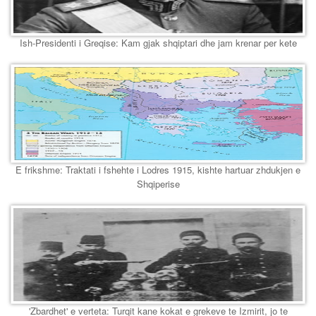
Ish-Presidenti i Greqise: Kam gjak shqiptari dhe jam krenar per kete
E frikshme: Traktati i fshehte i Lodres 1915, kishte hartuar zhdukjen e
Shqiperise
'Zbardhet' e verteta: Turqit kane kokat e grekeve te Izmirit, jo te