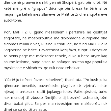
dhe që në pranverë u rikthyen në Shqipëri, gati për luftë. Në
këtë mënyrë u “gropos” thika që për breza të tërë ishte
hequr nga këllëfi mes sllavëve të Malit të Zi dhe shqiptarëve
autoktonë.
Por, Mali i Zi u gjend rrezikshëm i përfshirë në çështjet
shqiptare, në mospërputhje me diplomacinë europiane dhe
sidomos mikun e vet, Rusinë. Kështu që, në fund Mali i Zi e la
Shqipërinë në baltë. Pavarësisht këtij fakti, turqit u detyruan
të bënin paqe me malësorët rebelë, duke u bërë atyre kaq
shumë lëshime, saqë nisën të shfaqen ankesa nga popullsia
myslimane e Shkodrës, që nuk ishte rebeluar.
“Cfarë! Ju i ofroni favore rebelëve”, thanë ata. “Po kush ju ka
qëndruar besnikë, pavarësisht plagëve të vjetra”. Ishte
njësoj si ankesa e djalit joplangprishës. Fatkeqësisht, turku
nuk mundej të zbuste fëmijët e tij besnikë, ashtu siç bëri
dikur babai çifut. Sa për marrëveshjen me malësorët, nuk
dihej se sa do të zgjaste.