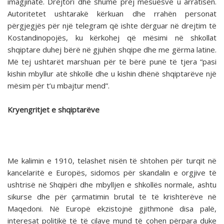
imagjinate. Drejtori dhe shumë prej mësuesve u arratisën.
Autoritetet ushtarakë kërkuan dhe rrahën personat
përgjegjës për një telegram që ishte dërguar në drejtim të
Kostandinopojës, ku kërkohej që mësimi në shkollat
shqiptare duhej bërë në gjuhën shqipe dhe me gërma latine.
Më tej ushtarët marshuan për të bërë punë të tjera “pasi
kishin mbyllur atë shkollë dhe u kishin dhënë shqiptarëve një
mësim për t’u mbajtur mend”.
Kryengritjet e shqiptarëve
Me kalimin e 1910, telashet nisën të shtohen për turqit në
kancelaritë e Europës, sidomos për skandalin e orgjive të
ushtrisë në Shqipëri dhe mbylljen e shkollës normale, ashtu
sikurse dhe për çarmatimin brutal të të krishterëve në
Maqedoni. Në Europë ekzistojnë gjithmonë disa palë,
interesat politikë të të cilave mund të çohen përpara duke