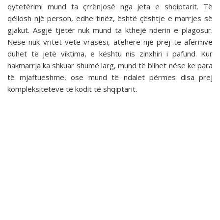
qytetërimi mund ta çrrënjosë nga jeta e shqiptarit. Të
qëllosh një person, edhe tinëz, është çështje e marrjes së
gjakut. Asgjë tjetër nuk mund ta kthejë nderin e plagosur.
Nëse nuk vritet vetë vrasësi, atëherë një prej të afërmve
duhet të jetë viktima, e kështu nis zinxhiri i pafund. Kur
hakmarrja ka shkuar shumë larg, mund të blihet nëse ke para
të mjaftueshme, ose mund të ndalet përmes disa prej
kompleksiteteve të kodit të shqiptarit.