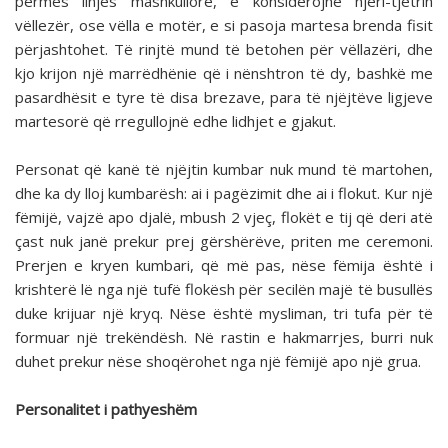
përmes linjës mashkullore, e konsiderojnë njëri-tjetrin
vëllezër, ose vëlla e motër, e si pasoja martesa brenda fisit
përjashtohet. Të rinjtë mund të betohen për vëllazëri, dhe
kjo krijon një marrëdhënie që i nënshtron të dy, bashkë me
pasardhësit e tyre të disa brezave, para të njëjtëve ligjeve
martesorë që rregullojnë edhe lidhjet e gjakut.
Personat që kanë të njëjtin kumbar nuk mund të martohen,
dhe ka dy lloj kumbarësh: ai i pagëzimit dhe ai i flokut. Kur një
fëmijë, vajzë apo djalë, mbush 2 vjeç, flokët e tij që deri atë
çast nuk janë prekur prej gërshërëve, priten me ceremoni.
Prerjen e kryen kumbari, që më pas, nëse fëmija është i
krishterë lë nga një tufë flokësh për secilën majë të busullës
duke krijuar një kryq. Nëse është mysliman, tri tufa për të
formuar një trekëndësh. Në rastin e hakmarrjes, burri nuk
duhet prekur nëse shoqërohet nga një fëmijë apo një grua.
Personalitet i pathyeshëm