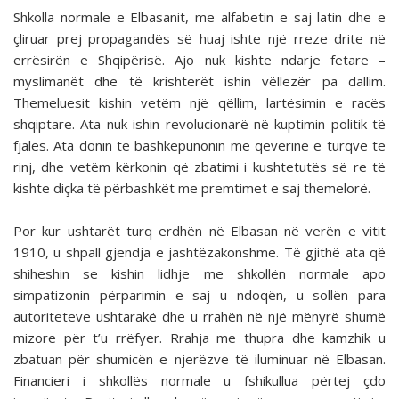
Shkolla normale e Elbasanit, me alfabetin e saj latin dhe e
çliruar prej propagandës së huaj ishte një rreze drite në
errësirën e Shqipërisë. Ajo nuk kishte ndarje fetare –
myslimanët dhe të krishterët ishin vëllezër pa dallim.
Themeluesit kishin vetëm një qëllim, lartësimin e racës
shqiptare. Ata nuk ishin revolucionarë në kuptimin politik të
fjalës. Ata donin të bashkëpunonin me qeverinë e turqve të
rinj, dhe vetëm kërkonin që zbatimi i kushtetutës së re të
kishte diçka të përbashkët me premtimet e saj themelorë.
Por kur ushtarët turq erdhën në Elbasan në verën e vitit
1910, u shpall gjendja e jashtëzakonshme. Të gjithë ata që
shiheshin se kishin lidhje me shkollën normale apo
simpatizonin përparimin e saj u ndoqën, u sollën para
autoriteteve ushtarakë dhe u rrahën në një mënyrë shumë
mizore për t’u rrëfyer. Rrahja me thupra dhe kamzhik u
zbatuan për shumicën e njerëzve të iluminuar në Elbasan.
Financieri i shkollës normale u fshikullua përtej çdo