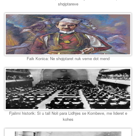
shqiptareve
Faik Konica: Ne shqiptaret nuk veme dot mend
Fjalimi historik: Si u tall Noli para Lidhjes se Kombeve, me lideret e
kohes