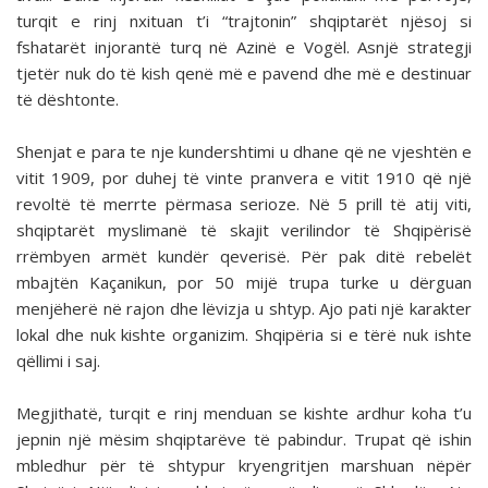
turqit e rinj nxituan t’i “trajtonin” shqiptarët njësoj si
fshatarët injorantë turq në Azinë e Vogël. Asnjë strategji
tjetër nuk do të kish qenë më e pavend dhe më e destinuar
të dështonte.
Shenjat e para te nje kundershtimi u dhane që ne vjeshtën e
vitit 1909, por duhej të vinte pranvera e vitit 1910 që një
revoltë të merrte përmasa serioze. Në 5 prill të atij viti,
shqiptarët myslimanë të skajit verilindor të Shqipërisë
rrëmbyen armët kundër qeverisë. Për pak ditë rebelët
mbajtën Kaçanikun, por 50 mijë trupa turke u dërguan
menjëherë në rajon dhe lëvizja u shtyp. Ajo pati një karakter
lokal dhe nuk kishte organizim. Shqipëria si e tërë nuk ishte
qëllimi i saj.
Megjithatë, turqit e rinj menduan se kishte ardhur koha t’u
jepnin një mësim shqiptarëve të pabindur. Trupat që ishin
mbledhur për të shtypur kryengritjen marshuan nëpër