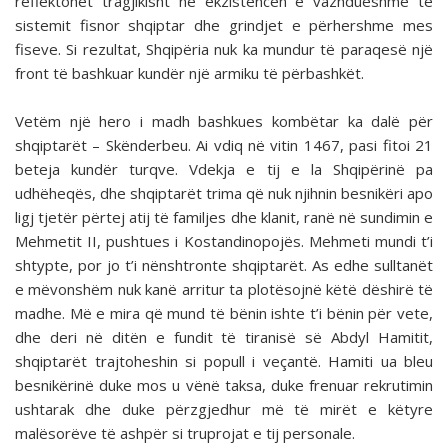
reflektohet tragjikisht në ekzistencën e vazhdueshme të
sistemit fisnor shqiptar dhe grindjet e përhershme mes
fiseve. Si rezultat, Shqipëria nuk ka mundur të paraqesë një
front të bashkuar kundër një armiku të përbashkët.
Vetëm një hero i madh bashkues kombëtar ka dalë për
shqiptarët – Skënderbeu. Ai vdiq në vitin 1467, pasi fitoi 21
beteja kundër turqve. Vdekja e tij e la Shqipërinë pa
udhëheqës, dhe shqiptarët trima që nuk njihnin besnikëri apo
ligj tjetër përtej atij të familjes dhe klanit, ranë në sundimin e
Mehmetit II, pushtues i Kostandinopojës. Mehmeti mundi t’i
shtypte, por jo t’i nënshtronte shqiptarët. As edhe sulltanët
e mëvonshëm nuk kanë arritur ta plotësojnë këtë dëshirë të
madhe. Më e mira që mund të bënin ishte t’i bënin për vete,
dhe deri në ditën e fundit të tiranisë së Abdyl Hamitit,
shqiptarët trajtoheshin si popull i veçantë. Hamiti ua bleu
besnikërinë duke mos u vënë taksa, duke frenuar rekrutimin
ushtarak dhe duke përzgjedhur më të mirët e këtyre
malësorëve të ashpër si truprojat e tij personale.