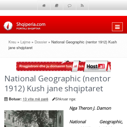
Shfaq
menun
Kreu
»
Lajme
»
Dossier
» National Geographic (nentor 1912) Kush
jane shqiptaret
National Geographic (nentor
1912) Kush jane shqiptaret
Botuar:
13 vite më parë
Shkruar nga:
Nga Theron J. Damon
National Geographic,