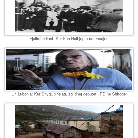
Fjalimi brilant: Kur Fan Noli jepte doreheqjen
Liri Lubonja: Kur Shyqi, xhelati, zgjidhej deputet i PD ne Shkoder