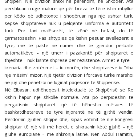
Shqipëri. Një divizion shkoi në perëndim, në Shkodër. Ata
përshkuan rrugë malore që për breza të tërë ishin mbyllur
për këdo që udhëtonte i shoqëruar nga një ushtar turk,
sepse shqiptarëve nuk u pëlqente uniforma e autoritetit
turk. Por tani malësorët, të zënë në befasi, do të
çarmatoseshin. Pas shtypjes që kishin pësuar sivëllezërit e
tyre, më të paktë në numër dhe të gjendur përballë
automatikëve – një tmerr i pazakontë për shqiptarët e
thjeshtë – nuk kishte shpresë për rezistencë. Armët e tyre –
krenaria dhe zotërimet – iu morën, dhe shqiptarëve iu “dha
një mësim” mizor. Një tjetër divizion i forcave turke marshoi
në jug dhe penetroi në luginat paqësore të Shqipërisë.
Në Elbasan, udhëheqësit intelektualë të Shqipërisë së Re
kishin hapur një shkollë normale. Ata po përpiqeshin të
përgatisnin shqiptarët që të bëheshin mësues të
bashkatdhetarëve të tyre injorantë në të gjithë vendin.
Përdornin gjuhën shqipe dhe, sipas votimit të një kongresi
shqiptar të një viti më herët, e shkruanin këtë gjuhë – një
gjuhë europiane – me shkronja latine. Nën Abdul Hamitin,