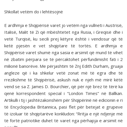
Shkollat vetëm do i lehtësojnë
E ardhmja e Shqipërisë varet jo vetëm nga vullneti i Austrisë,
Italisë, Malit të Zi që mbështetet nga Rusia, i Greqisë dhe i
vetë Turqisë, ku secili prej këtyre është i vendosur që të
ketë pjesën e vet shqiptare të tortës. E ardhmja e
Shqipërisë varet shumë nga sasia e arsimit që mund të vihet
në zbatim përpara se të përcaktohet përfundimisht fati i 2
milionë banorëve. Me përjashtim të Znj Edith Durham, gruaja
angleze që i ka shkelur vetë zonat më të egra dhe të
rrezikshme të Shqipërisë, askush nuk e njeh më mirë këtë
vend se sa Z. James D. Bourchier, që për një brez të tërë ka
qenë korrespondent special i “London Times” në Ballkan.
Artikulli i tij i jashtëzakonshëm për Shqipërinë në edicionin e ri
të Encyclopedia Britannica, pasi flet për betejat e grupeve
të izoluar të shqiptarëve konkludon: “Rritja e një ndjenje më
të fortë patriotike duhet të varet nga përhapja e arsimit në