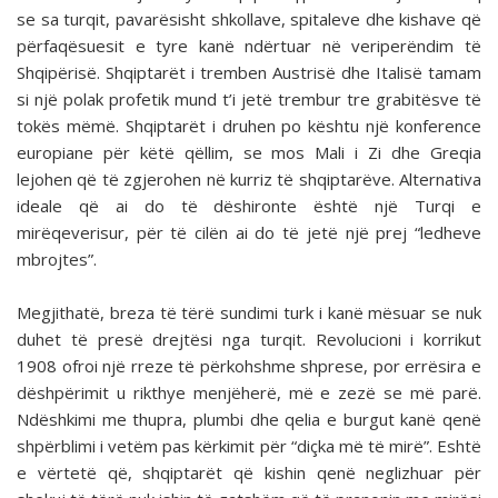
se sa turqit, pavarësisht shkollave, spitaleve dhe kishave që
përfaqësuesit e tyre kanë ndërtuar në veriperëndim të
Shqipërisë. Shqiptarët i tremben Austrisë dhe Italisë tamam
si një polak profetik mund t’i jetë trembur tre grabitësve të
tokës mëmë. Shqiptarët i druhen po kështu një konference
europiane për këtë qëllim, se mos Mali i Zi dhe Greqia
lejohen që të zgjerohen në kurriz të shqiptarëve. Alternativa
ideale që ai do të dëshironte është një Turqi e
mirëqeverisur, për të cilën ai do të jetë një prej “ledheve
mbrojtes”.
Megjithatë, breza të tërë sundimi turk i kanë mësuar se nuk
duhet të presë drejtësi nga turqit. Revolucioni i korrikut
1908 ofroi një rreze të përkohshme shprese, por errësira e
dëshpërimit u rikthye menjëherë, më e zezë se më parë.
Ndëshkimi me thupra, plumbi dhe qelia e burgut kanë qenë
shpërblimi i vetëm pas kërkimit për “diçka më të mirë”. Eshtë
e vërtetë që, shqiptarët që kishin qenë neglizhuar për