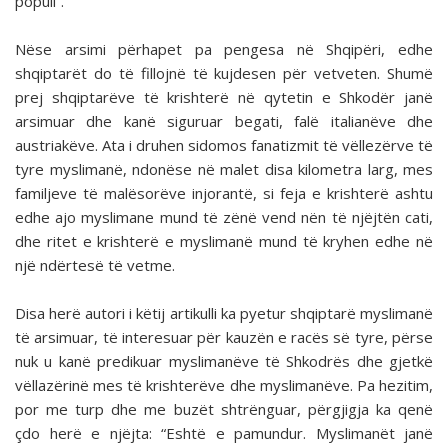
popull”.
Nëse arsimi përhapet pa pengesa në Shqipëri, edhe
shqiptarët do të fillojnë të kujdesen për vetveten. Shumë
prej shqiptarëve të krishterë në qytetin e Shkodër janë
arsimuar dhe kanë siguruar begati, falë italianëve dhe
austriakëve. Ata i druhen sidomos fanatizmit të vëllezërve të
tyre myslimanë, ndonëse në malet disa kilometra larg, mes
familjeve të malësorëve injorantë, si feja e krishterë ashtu
edhe ajo myslimane mund të zënë vend nën të njëjtën cati,
dhe ritet e krishterë e myslimanë mund të kryhen edhe në
një ndërtesë të vetme.
Disa herë autori i këtij artikulli ka pyetur shqiptarë myslimanë
të arsimuar, të interesuar për kauzën e racës së tyre, përse
nuk u kanë predikuar myslimanëve të Shkodrës dhe gjetkë
vëllazërinë mes të krishterëve dhe myslimanëve. Pa hezitim,
por me turp dhe me buzët shtrënguar, përgjigja ka qenë
çdo herë e njëjta: “Eshtë e pamundur. Myslimanët janë