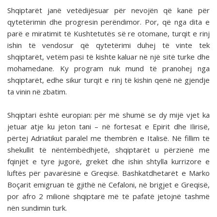
Shqiptarët janë vetëdijësuar për nevojën që kanë për
qytetërimin dhe progresin perëndimor. Por, që nga dita e
parë e miratimit të Kushtetutës së re otomane, turqit e rinj
ishin të vendosur që qytetërimi duhej të vinte tek
shqiptarët, vetëm pasi të kishte kaluar në një sitë turke dhe
mohamedane. Ky program nuk mund të pranohej nga
shqiptarët, edhe sikur turqit e rinj të kishin qenë në gjendje
ta vinin në zbatim.
Shqiptari është europian: për më shumë se dy mijë vjet ka
jetuar atje ku jeton tani – në fortesat e Epirit dhe Ilirisë,
përtej Adriatikut paralel me thembrën e Italisë. Në fillim të
shekullit të nëntëmbëdhjetë, shqiptarët u përzienë me
fqinjët e tyre jugorë, grekët dhe ishin shtylla kurrizore e
luftës për pavarësinë e Greqisë. Bashkatdhetarët e Marko
Boçarit emigruan të gjithë në Cefaloni, në brigjet e Greqisë,
por afro 2 milionë shqiptarë më të pafatë jetojnë tashmë
nën sundimin turk.