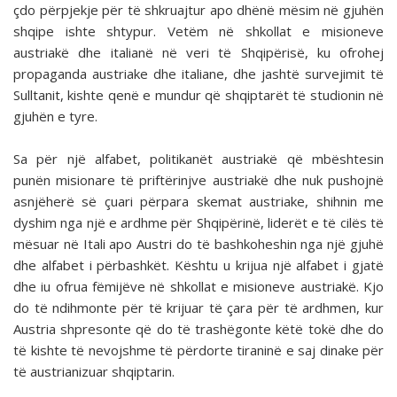
çdo përpjekje për të shkruajtur apo dhënë mësim në gjuhën
shqipe ishte shtypur. Vetëm në shkollat e misioneve
austriakë dhe italianë në veri të Shqipërisë, ku ofrohej
propaganda austriake dhe italiane, dhe jashtë survejimit të
Sulltanit, kishte qenë e mundur që shqiptarët të studionin në
gjuhën e tyre.
Sa për një alfabet, politikanët austriakë që mbështesin
punën misionare të priftërinjve austriakë dhe nuk pushojnë
asnjëherë së çuari përpara skemat austriake, shihnin me
dyshim nga një e ardhme për Shqipërinë, liderët e të cilës të
mësuar në Itali apo Austri do të bashkoheshin nga një gjuhë
dhe alfabet i përbashkët. Kështu u krijua një alfabet i gjatë
dhe iu ofrua fëmijëve në shkollat e misioneve austriakë. Kjo
do të ndihmonte për të krijuar të çara për të ardhmen, kur
Austria shpresonte që do të trashëgonte këtë tokë dhe do
të kishte të nevojshme të përdorte tiraninë e saj dinake për
të austrianizuar shqiptarin.