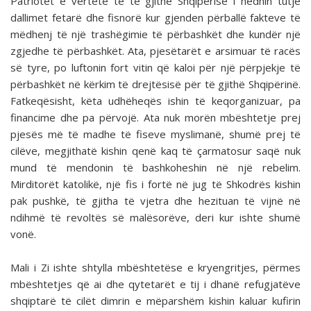
Patriotët e vërtetë të të gjithë Shqipërisë i hedhin tutje
dallimet fetarë dhe fisnorë kur gjenden përballë fakteve të
mëdhenj të një trashëgimie të përbashkët dhe kundër një
zgjedhe të përbashkët. Ata, pjesëtarët e arsimuar të racës
së tyre, po luftonin fort vitin që kaloi për një përpjekje të
përbashkët në kërkim të drejtësisë për të gjithë Shqipërinë.
Fatkeqësisht, këta udhëheqës ishin të keqorganizuar, pa
financime dhe pa përvojë. Ata nuk morën mbështetje prej
pjesës më të madhe të fiseve myslimanë, shumë prej të
cilëve, megjithatë kishin qenë kaq të çarmatosur saqë nuk
mund të mendonin të bashkoheshin në një rebelim.
Mirditorët katolikë, një fis i fortë në jug të Shkodrës kishin
pak pushkë, të gjitha të vjetra dhe hezituan të vijnë në
ndihmë të revoltës së malësorëve, deri kur ishte shumë
vonë.
Mali i Zi ishte shtylla mbështetëse e kryengritjes, përmes
mbështetjes që ai dhe qytetarët e tij i dhanë refugjatëve
shqiptarë të cilët dimrin e mëparshëm kishin kaluar kufirin