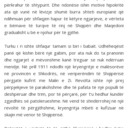
përkrahur të shtypurit. Dhe ndonëse ishin motive hipokritë
ata që vunë në lëvizje shumë burra shteti europianë që
ndihmuan për shfaqjen hapur të këtyre ngjarjeve, e vërteta
e bëmave të turqve të rinj në Shqipëri dhe Maqedoni
gradualisht u bë e njohur për të gjithë.
Turku i ri ishte shfaqur tamam si biri i babait. Udhëheqësit
panë që kishin bërë një gabim, por ata nuk do ta pranonin
dhe ngjarjet e mëvonshme kanë treguar se nuk ndërruan
mendje. Në prill 1911 ndodhi një kryengritje e malësorëve
në provincën e Shkodrës, në veriperëndim të Shqipërisë
përgjatë kufirit me Malin e Zi. Revolta ishte një prej
përpjekjeve të parakohshme dhe të pafata të një populli të
dëshpëruar dhe trim, por të përçarë, për t’u hedhur kundër
zgjedhës së patolerueshme. Në vend të shndërrohej në një
revoltë të përgjithshme, kryengritja mbeti e kufizuar në
skajin më verior të Shqipërisë.