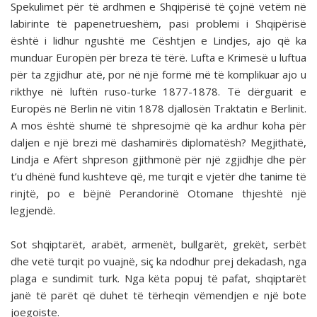
Spekulimet për të ardhmen e Shqipërisë të çojnë vetëm në
labirinte të papenetrueshëm, pasi problemi i Shqipërisë
është i lidhur ngushtë me Cështjen e Lindjes, ajo që ka
munduar Europën për breza të tërë. Lufta e Krimesë u luftua
për ta zgjidhur atë, por në një formë më të komplikuar ajo u
rikthye në luftën ruso-turke 1877-1878. Të dërguarit e
Europës në Berlin në vitin 1878 djallosën Traktatin e Berlinit.
A mos është shumë të shpresojmë që ka ardhur koha për
daljen e një brezi më dashamirës diplomatësh? Megjithatë,
Lindja e Afërt shpreson gjithmonë për një zgjidhje dhe për
t’u dhënë fund kushteve që, me turqit e vjetër dhe tanime të
rinjtë, po e bëjnë Perandorinë Otomane thjeshtë një
legjendë.
Sot shqiptarët, arabët, armenët, bullgarët, grekët, serbët
dhe vetë turqit po vuajnë, siç ka ndodhur prej dekadash, nga
plaga e sundimit turk. Nga këta popuj të pafat, shqiptarët
janë të parët që duhet të tërheqin vëmendjen e një bote
joegoiste.