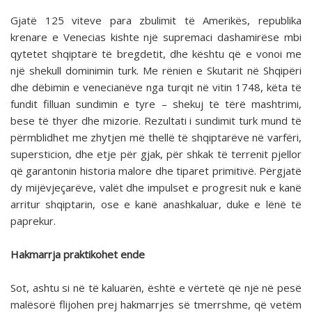
Gjatë 125 viteve para zbulimit të Amerikës, republika
krenare e Venecias kishte një supremaci dashamirëse mbi
qytetet shqiptarë të bregdetit, dhe kështu që e vonoi me
një shekull dominimin turk. Me rënien e Skutarit në Shqipëri
dhe dëbimin e venecianëve nga turqit në vitin 1748, këta të
fundit filluan sundimin e tyre – shekuj të tërë mashtrimi,
bese të thyer dhe mizorie. Rezultati i sundimit turk mund të
përmblidhet me zhytjen më thellë të shqiptarëve në varfëri,
supersticion, dhe etje për gjak, për shkak të terrenit pjellor
që garantonin historia malore dhe tiparet primitivë. Përgjatë
dy mijëvjeçarëve, valët dhe impulset e progresit nuk e kanë
arritur shqiptarin, ose e kanë anashkaluar, duke e lënë të
paprekur.
Hakmarrja praktikohet ende
Sot, ashtu si në të kaluarën, është e vërtetë që një në pesë
malësorë flijohen prej hakmarrjes së tmerrshme, që vetëm