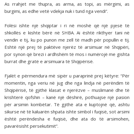
As rrahjet me thupra, as arma, as topi, as mërgimi, as
burgimi, as edhe vetë vdekja nuk i tund nga vendi”.
Folësi ishte një shqiptar i ri në moshë që një pjesë të
shkollës e kishte bërë në SHBA. Ai është rikthyer tani në
vendin e tij, ku po punon me zell të madh për popullin e tij.
Eshtë një prej të paktëve njerëz të arsimuar në Shqipëri,
por synon që brezi i ardhshëm të mos i numërojë me gishta
burrat dhe gratë e arsimuara të Shqipërisë.
Fjalët e përmendura më sipër u paraprinë prej këtyre: “Për
momentin, nga veriu në jug dhe nga lindja në perëndim të
Shqipërisë, të gjithë klasat e njerëzve – muslimanë dhe të
krishterë qofshin – kanë një dëshirë, pothuajse një pasion
për arsimin kombëtar. Të gjithë ata e kuptojnë që, ashtu
sikurse në të kaluarën shpata ishte simbol i fuqisë, sot arsimi
është perëndesha e fuqisë, dhe ata do të arsimohen,
pavarësisht persekutimit”.