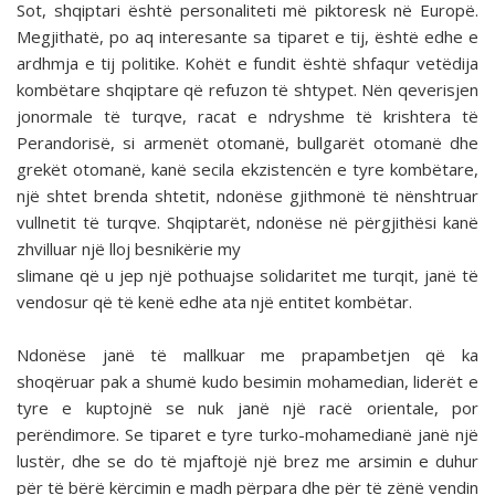
Sot, shqiptari është personaliteti më piktoresk në Europë.
Megjithatë, po aq interesante sa tiparet e tij, është edhe e
ardhmja e tij politike. Kohët e fundit është shfaqur vetëdija
kombëtare shqiptare që refuzon të shtypet. Nën qeverisjen
jonormale të turqve, racat e ndryshme të krishtera të
Perandorisë, si armenët otomanë, bullgarët otomanë dhe
grekët otomanë, kanë secila ekzistencën e tyre kombëtare,
një shtet brenda shtetit, ndonëse gjithmonë të nënshtruar
vullnetit të turqve. Shqiptarët, ndonëse në përgjithësi kanë
zhvilluar një lloj besnikërie my
slimane që u jep një pothuajse solidaritet me turqit, janë të
vendosur që të kenë edhe ata një entitet kombëtar.
Ndonëse janë të mallkuar me prapambetjen që ka
shoqëruar pak a shumë kudo besimin mohamedian, liderët e
tyre e kuptojnë se nuk janë një racë orientale, por
perëndimore. Se tiparet e tyre turko-mohamedianë janë një
lustër, dhe se do të mjaftojë një brez me arsimin e duhur
për të bërë kërcimin e madh përpara dhe për të zënë vendin