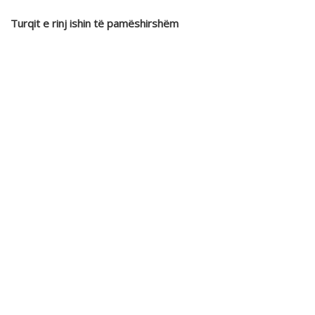
Turqit e rinj ishin të pamëshirshëm