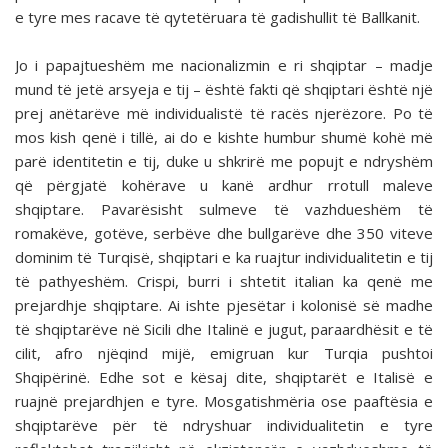
e tyre mes racave të qytetëruara të gadishullit të Ballkanit.
Jo i papajtueshëm me nacionalizmin e ri shqiptar – madje
mund të jetë arsyeja e tij – është fakti që shqiptari është një
prej anëtarëve më individualistë të racës njerëzore. Po të
mos kish qenë i tillë, ai do e kishte humbur shumë kohë më
parë identitetin e tij, duke u shkrirë me popujt e ndryshëm
që përgjatë kohërave u kanë ardhur rrotull maleve
shqiptare. Pavarësisht sulmeve të vazhdueshëm të
romakëve, gotëve, serbëve dhe bullgarëve dhe 350 viteve
dominim të Turqisë, shqiptari e ka ruajtur individualitetin e tij
të pathyeshëm. Crispi, burri i shtetit italian ka qenë me
prejardhje shqiptare. Ai ishte pjesëtar i kolonisë së madhe
të shqiptarëve në Sicili dhe Italinë e jugut, paraardhësit e të
cilit, afro njëqind mijë, emigruan kur Turqia pushtoi
Shqipërinë. Edhe sot e kësaj dite, shqiptarët e Italisë e
ruajnë prejardhjen e tyre. Mosgatishmëria ose paaftësia e
shqiptarëve për të ndryshuar individualitetin e tyre