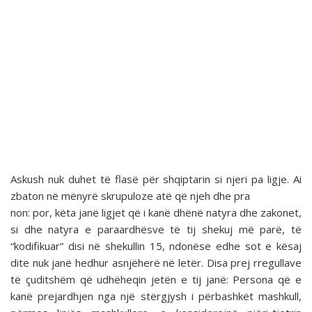
Askush nuk duhet të flasë për shqiptarin si njeri pa ligje. Ai
zbaton në mënyrë skrupuloze atë që njeh dhe pra
non: por, këta janë ligjet që i kanë dhënë natyra dhe zakonet,
si dhe natyra e paraardhësve të tij shekuj më parë, të
“kodifikuar” disi në shekullin 15, ndonëse edhe sot e kësaj
dite nuk janë hedhur asnjëherë në letër. Disa prej rregullave
të çuditshëm që udhëheqin jetën e tij janë: Persona që e
kanë prejardhjen nga një stërgjysh i përbashkët mashkull,