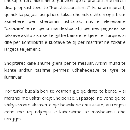
shekuj të tërë nuk ishin të gatshëm që të pranonin me mirësi
disa prej kushteve të “Konstitucionalizmit”. Fshatari injorant,
që nuk ka paguar asnjëherë taksa dhe nuk është rregjistruar
asnjëherë për shërbimin ushtarak, nuk e vlerësonte
“barazinë” e re, që iu manifestua atij përmes pagesës së
taksave ashtu sikurse të gjithë banorët e tjerë të Turqisë, si
dhe për kontributin e kuotave të tij për martirët në tokat e
largëta të Jemenit.
Shqiptarët kanë shumë gjëra për të mësuar. Arsimi mund të
kishte ardhur tashmë përmes udhëheqësve të tyre të
iluminuar.
Por turku budalla bëri të vetmen gjë që dinte të bënte – ai
marshoi me ushtri drejt Shqipërisë. Si pasojë, në vend që të
shfrytëzonte shanset e një besnikërie entuziaste, ai rrënjosi
edhe më tej ndjenjat e kahershme të mosbesimit dhe
urrejtjes.