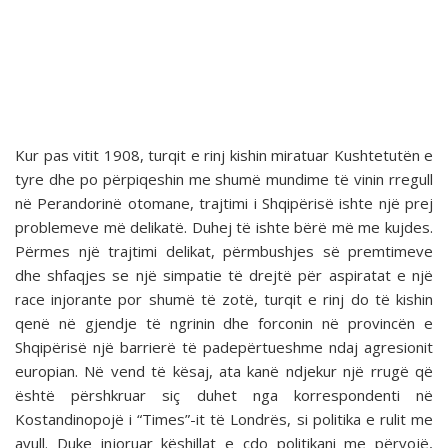
Kur pas vitit 1908, turqit e rinj kishin miratuar Kushtetutën e
tyre dhe po përpiqeshin me shumë mundime të vinin rregull
në Perandorinë otomane, trajtimi i Shqipërisë ishte një prej
problemeve më delikatë. Duhej të ishte bërë më me kujdes.
Përmes një trajtimi delikat, përmbushjes së premtimeve
dhe shfaqjes se një simpatie të drejtë për aspiratat e një
race injorante por shumë të zotë, turqit e rinj do të kishin
qenë në gjendje të ngrinin dhe forconin në provincën e
Shqipërisë një barrierë të padepërtueshme ndaj agresionit
europian. Në vend të kësaj, ata kanë ndjekur një rrugë që
është përshkruar siç duhet nga korrespondenti në
Kostandinopojë i “Times”-it të Londrës, si politika e rulit me
avull. Duke injoruar këshillat e çdo politikani me përvojë,