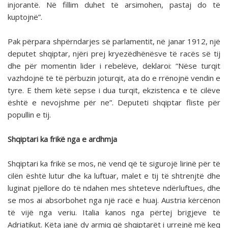
injorantë. Në fillim duhet të arsimohen, pastaj do të
kuptojnë”.
Pak përpara shpërndarjes së parlamentit, në janar 1912, një
deputet shqiptar, njëri prej kryezëdhënësve të racës së tij
dhe për momentin lider i rebelëve, deklaroi: “Nëse turqit
vazhdojnë të të përbuzin joturqit, ata do e rrënojnë vendin e
tyre. E them këtë sepse i dua turqit, ekzistenca e të cilëve
është e nevojshme për ne”. Deputeti shqiptar fliste për
popullin e tij.
Shqiptari ka frikë nga e ardhmja
Shqiptari ka frikë se mos, në vend që të sigurojë lirinë për të
cilën është lutur dhe ka luftuar, malet e tij të shtrenjtë dhe
luginat pjellore do të ndahen mes shteteve ndërluftues, dhe
se mos ai absorbohet nga një racë e huaj. Austria kërcënon
të vijë nga veriu. Italia kanos nga përtej brigjeve të
Adriatikut. Këta janë dy armiq që shqiptarët i urrejnë më keq