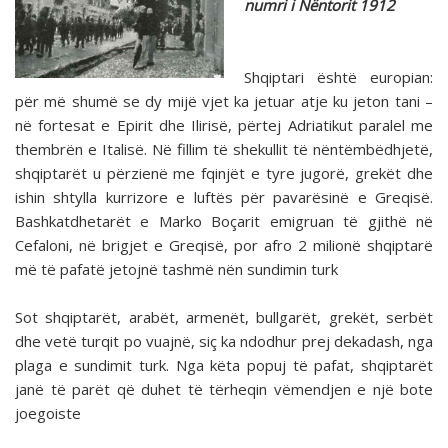
numri i Nëntorit 1912
Shqiptari është europian:
për më shumë se dy mijë vjet ka jetuar atje ku jeton tani –
në fortesat e Epirit dhe Ilirisë, përtej Adriatikut paralel me
thembrën e Italisë. Në fillim të shekullit të nëntëmbëdhjetë,
shqiptarët u përzienë me fqinjët e tyre jugorë, grekët dhe
ishin shtylla kurrizore e luftës për pavarësinë e Greqisë.
Bashkatdhetarët e Marko Boçarit emigruan të gjithë në
Cefaloni, në brigjet e Greqisë, por afro 2 milionë shqiptarë
më të pafatë jetojnë tashmë nën sundimin turk
Sot shqiptarët, arabët, armenët, bullgarët, grekët, serbët
dhe vetë turqit po vuajnë, siç ka ndodhur prej dekadash, nga
plaga e sundimit turk. Nga këta popuj të pafat, shqiptarët
janë të parët që duhet të tërheqin vëmendjen e një bote
joegoiste