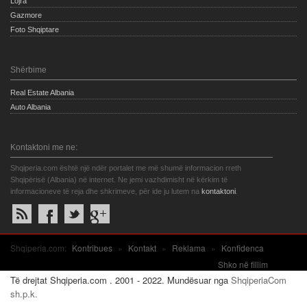
Lojra
Gazmore
Foto Shqiptare
Shërbime
Real Estate Albania
Auto Albania
Kontaktoni me ne:
Shqiperia.com është një ndër portalet me më shumë informacion rreth
Shqipërisë (Albania) në internet. Ne jemi vazhdimisht në kërkim të
informacioneve të reja dhe shkrimeve, për ide ju lutem na
kontaktoni
.
Shqiperia.com:
Kontribues
»
Kontakt
»
Reklama
»
Konfidenca
Shko në fillim
Të drejtat Shqiperia.com . 2001 - 2022. Mundësuar nga
ShqiperiaCom
sh.p.k.