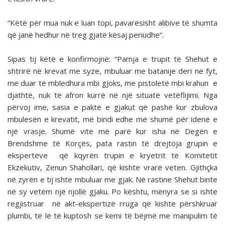
“Këtë për mua nuk e luan topi, pavarësisht alibive të shumta
që janë hedhur në treg gjatë kësaj periudhe”.
Sipas tij këtë e konfirmojnë: “Pamja e trupit të Shehut e
shtrirë në krevat me syze, mbuluar me batanije deri në fyt,
me duar të mbledhura mbi gjoks, me pistoletë mbi krahun e
djathtë, nuk të afron kurrë në një situatë vetëflijimi. Nga
përvoj ime, sasia e paktë e gjakut që pashë kur zbulova
mbulesën e krevatit, më bindi edhe më shumë për idenë e
një vrasje. Shumë vite më parë kur isha në Degën e
Brendshme të Korçës, pata rastin të drejtoja grupin e
ekspertëve që kqyrën trupin e kryetrit të Komitetit
Ekzekutiv, Zenun Shahollari, që kishte vrarë veten. Gjithçka
në zyrën e tij ishte mbuluar me gjak. Në rastine Shehut binte
në sy vetëm një njollë gjaku. Po kështu, mënyra se si ishte
regjistruar në akt-ekspertizë rruga që kishte përshkruar
plumbi, të lë të kuptosh se kemi të bëjmë me manipulim të