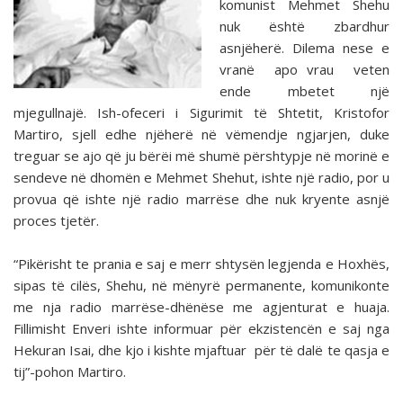
komunist Mehmet Shehu
nuk është zbardhur
asnjëherë. Dilema nese e
vranë apo vrau veten
ende mbetet një
mjegullnajë. Ish-ofeceri i Sigurimit të Shtetit, Kristofor
Martiro, sjell edhe njëherë në vëmendje ngjarjen, duke
treguar se ajo që ju bërëi më shumë përshtypje në morinë e
sendeve në dhomën e Mehmet Shehut, ishte një radio, por u
provua që ishte një radio marrëse dhe nuk kryente asnjë
proces tjetër.
“Pikërisht te prania e saj e merr shtysën legjenda e Hoxhës,
sipas të cilës, Shehu, në mënyrë permanente, komunikonte
me nja radio marrëse-dhënëse me agjenturat e huaja.
Fillimisht Enveri ishte informuar për ekzistencën e saj nga
Hekuran Isai, dhe kjo i kishte mjaftuar për të dalë te qasja e
tij”-pohon Martiro.