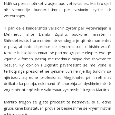
Ndërsa përsa i përket vrasjes apo vetëvrasjes, Martiro sjell
në vëmendje kundërshtimet për vrsionin zyrtar të
vetëvrasjes.
“I pari që e kundërshtoi versionin zyrtar për vetëvrasjen e
Mehmetit ishte Llambi Ziçishti, asokohe ministër i
Shëndetësisë. I pranishëm në vendngjarje që në momentet
e para, ai ishte shprehur se kryeministrin e kishin vrarë.
Këtë e kishte konsumuar së pari me grupin e ekspertëve që
kqyrnin kufomën, pastaj me rrethin e miqve dhe shokëve të
besuar. Ky opinion i Ziçishtit pavarësisht se më vonë e
tërhoqi nga presionet në qeli,më vuri në një lloj tundimi sa
njërëzor, aq edhe profesional. Megjithatë, për rrethanat
delikate ku punoja, nuk mund të shprehja as dyshimin më të
vogël për atë që ishte saktësuar zyrtarisht”-tregon Martiro.
Martiro tregon se gjatë procesit të hetimeve, si ai, edhe
grupi, kanë konstatuar prova të besueshme se kryeministrin
e kishin vrarë.