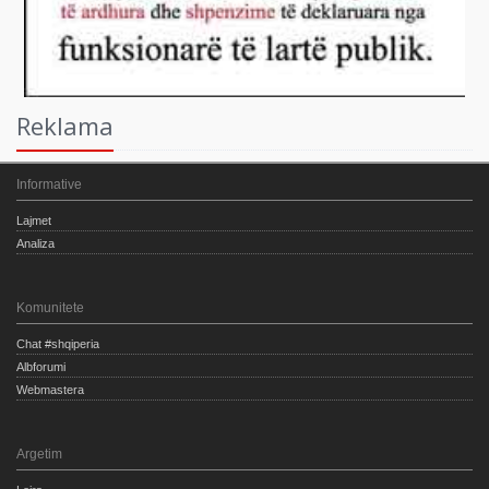
Reklama
Informative
Lajmet
Analiza
Komunitete
Chat #shqiperia
Albforumi
Webmastera
Argetim