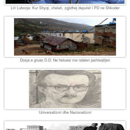
Liri Lubonja: Kur Shyqi, xhelati, zgjidhej deputet i PD ne Shkoder
Dosja e gruas D.D: Ne hetuesi me ndalen jashteqitjen
Universalizmi dhe Nacionalizmi