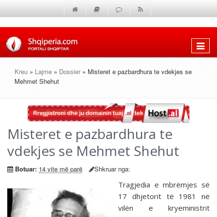
Shfaq
menun
Kreu
»
Lajme
»
Dossier
» Misteret e pazbardhura te vdekjes se
Mehmet Shehut
Misteret e pazbardhura te
vdekjes se Mehmet Shehut
Botuar:
14 vite më parë
Shkruar nga:
Tragjedia e mbrëmjes së
17 dhjetorit të 1981 në
vilën e kryeministrit