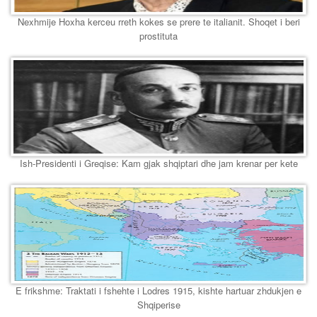
Nexhmije Hoxha kerceu rreth kokes se prere te italianit. Shoqet i beri
prostituta
Ish-Presidenti i Greqise: Kam gjak shqiptari dhe jam krenar per kete
E frikshme: Traktati i fshehte i Lodres 1915, kishte hartuar zhdukjen e
Shqiperise