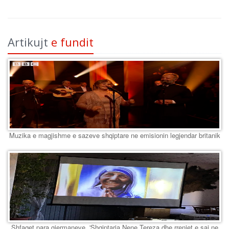
Artikujt
e fundit
Muzika e magjishme e sazeve shqiptare ne emisionin legjendar britanik
Shfaqet para gjermaneve, 'Shqiptarja Nene Tereza dhe rrenjet e saj ne