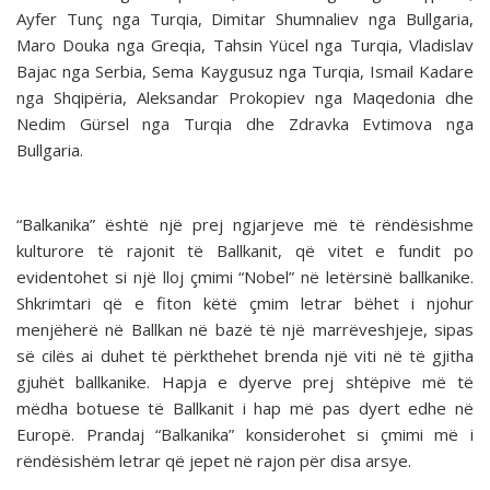
Ayfer Tunç nga Turqia, Dimitar Shumnaliev nga Bullgaria,
Maro Douka nga Greqia, Tahsin Yücel nga Turqia, Vladislav
Bajac nga Serbia, Sema Kaygusuz nga Turqia, Ismail Kadare
nga Shqipëria, Aleksandar Prokopiev nga Maqedonia dhe
Nedim Gürsel nga Turqia dhe Zdravka Evtimova nga
Bullgaria.
“Balkanika” është një prej ngjarjeve më të rëndësishme
kulturore të rajonit të Ballkanit, që vitet e fundit po
evidentohet si një lloj çmimi “Nobel” në letërsinë ballkanike.
Shkrimtari që e fiton këtë çmim letrar bëhet i njohur
menjëherë në Ballkan në bazë të një marrëveshjeje, sipas
së cilës ai duhet të përkthehet brenda një viti në të gjitha
gjuhët ballkanike. Hapja e dyerve prej shtëpive më të
mëdha botuese të Ballkanit i hap më pas dyert edhe në
Europë. Prandaj “Balkanika” konsiderohet si çmimi më i
rëndësishëm letrar që jepet në rajon për disa arsye.