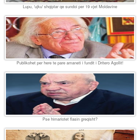
Lupu, 'ujku' shqiptar qe sundoi per 19 vjet Moldavine
Publikohet per here te pare amaneti i fundit i Dritero Agollit!
Pse himariotet flasin greqisht?