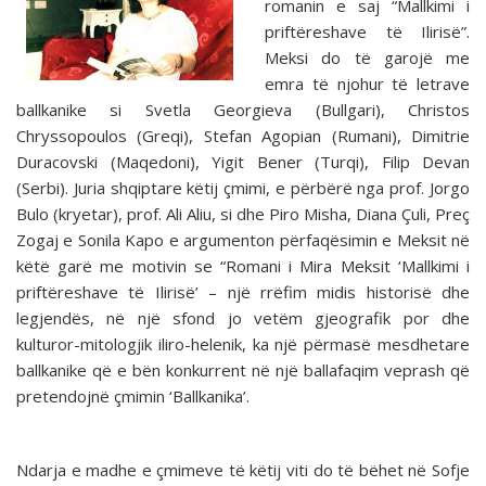
romanin e saj “Mallkimi i
priftëreshave të Ilirisë”.
Meksi do të garojë me
emra të njohur të letrave
ballkanike si Svetla Georgieva (Bullgari), Christos
Chryssopoulos (Greqi), Stefan Agopian (Rumani), Dimitrie
Duracovski (Maqedoni), Yigit Bener (Turqi), Filip Devan
(Serbi). Juria shqiptare këtij çmimi, e përbërë nga prof. Jorgo
Bulo (kryetar), prof. Ali Aliu, si dhe Piro Misha, Diana Çuli, Preç
Zogaj e Sonila Kapo e argumenton përfaqësimin e Meksit në
këtë garë me motivin se “Romani i Mira Meksit ‘Mallkimi i
priftëreshave të Ilirisë’ – një rrëfim midis historisë dhe
legjendës, në një sfond jo vetëm gjeografik por dhe
kulturor-mitologjik iliro-helenik, ka një përmasë mesdhetare
ballkanike që e bën konkurrent në një ballafaqim veprash që
pretendojnë çmimin ‘Ballkanika’.
Ndarja e madhe e çmimeve të këtij viti do të bëhet në Sofje