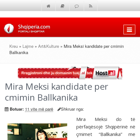
Shfaq
menun
Kreu
»
Lajme
»
Art&Kulture
» Mira Meksi kandidate per cmimin
Ballkanika
Mira Meksi kandidate per
cmimin Ballkanika
Botuar:
11 vite më parë
Shkruar nga:
Mira Meksi do të
përfaqësojë Shqipërinë në
çmimet “Ballkanika” me