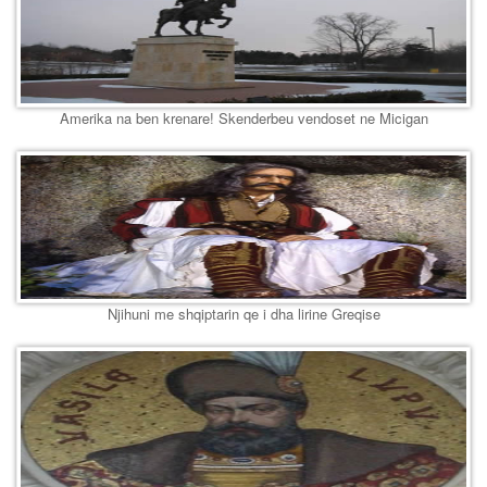
Amerika na ben krenare! Skenderbeu vendoset ne Micigan
Njihuni me shqiptarin qe i dha lirine Greqise