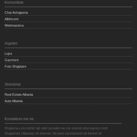
Komunitete
Chat #shqiperia
Albforumi
Webmastera
Argetim
Lojra
Gazmore
Foto Shqiptare
Shërbime
Real Estate Albania
Auto Albania
Kontaktoni me ne:
Shqiperia.com është një ndër portalet me më shumë informacion rreth
Shqipërisë (Albania) në internet. Ne jemi vazhdimisht në kërkim të