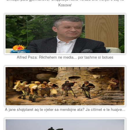
Kosove'
Alfred Peza: Rikthehem ne media... por tashme si botues
A jane shqiptaret aq te vjeter sa mendojne ata? Ja citimet e te huajve...