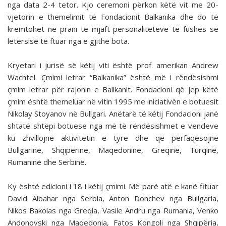
nga data 2-4 tetor. Kjo ceremoni përkon këtë vit me 20-
vjetorin e themelimit të Fondacionit Balkanika dhe do të
kremtohet në prani të mjaft personaliteteve të fushës së
letërsisë të ftuar nga e gjithë bota.
Kryetari i jurisë së këtij viti është prof. amerikan Andrew
Wachtel. Çmimi letrar “Balkanika” është më i rëndësishmi
çmim letrar për rajonin e Ballkanit. Fondacioni që jep këtë
çmim është themeluar në vitin 1995 me iniciativën e botuesit
Nikolay Stoyanov në Bullgari. Anëtarë të këtij Fondacioni janë
shtatë shtëpi botuese nga më të rëndësishmet e vendeve
ku zhvillojnë aktivitetin e tyre dhe që përfaqësojnë
Bullgarinë, Shqipërinë, Maqedoninë, Greqinë, Turqinë,
Rumaninë dhe Serbinë.
Ky është edicioni i 18 i këtij çmimi. Më parë atë e kanë fituar
David Albahar nga Serbia, Anton Donchev nga Bullgaria,
Nikos Bakolas nga Greqia, Vasile Andru nga Rumania, Venko
Andonovski nga Maqedonia, Fatos Kongoli nga Shqipëria,