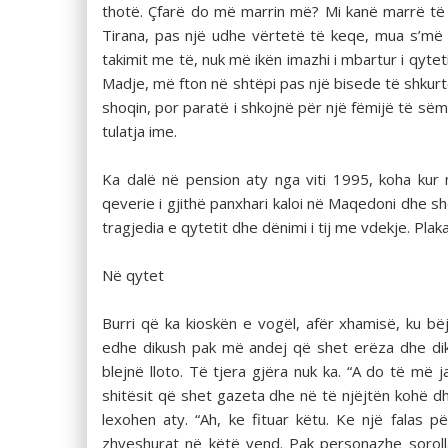
thotë. Çfarë do më marrin më? Mi kanë marrë të 
Tirana, pas një udhe vërtetë të keqe, mua s’më
takimit me të, nuk më ikën imazhi i mbartur i qyt
Madje, më fton në shtëpi pas një bisede të shkur
shoqin, por paratë i shkojnë për një fëmijë të së
tulatja ime.
Ka dalë në pension aty nga viti 1995, koha kur 
qeverie i gjithë panxhari kaloi në Maqedoni dhe sh
tragjedia e qytetit dhe dënimi i tij me vdekje. Plaka
Në qytet
Burri që ka kioskën e vogël, afër xhamisë, ku 
edhe dikush pak më andej që shet erëza dhe dikus
blejnë lloto. Të tjera gjëra nuk ka. “A do të më ja
shitësit që shet gazeta dhe në të njëjtën kohë dhe
lexohen aty. “Ah, ke fituar këtu. Ke një falas p
zhveshurat në këtë vend. Pak personazhe soroll