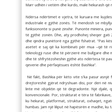
Marr udhën i vetëm dhe kurdo, male hekurash që n
Ndërsa ndërtimet e vjetra, të kuruara me kujdes,
industriale e gjithë zonës. Të mendosh se mbyllj
funksiononte si punë zinxhir. Punonte miniera, pu
të gjithë zonën. Dhe, aty prodhohej sheqer gati 
dhe qindra punëtorë nga gjithë fshatrat. “Pas kë
asetet e saj që ka kombinati për mua –që të rin
teknologji ruse dhe të përzierë me bullgare dhe 
dhe të shfrytëzoheshin gjithë ato ndërtesa të p
qeverie dhe përfaqësues është Bashkia”.
Në fakt, Bashkia për këto vite s’ka pasur asnjë 
drejtoreshë gjërat ndryshuan disi, por deri në n
linte më objektin që të degradonte. Një djalë,
konvencionale. Por, strukturat e tëra të fabrikav
ku hekurat, platformat, strukturat, oxhaqet, nga
humbas. Jam një liliput në hapësirën e madhe, ku t