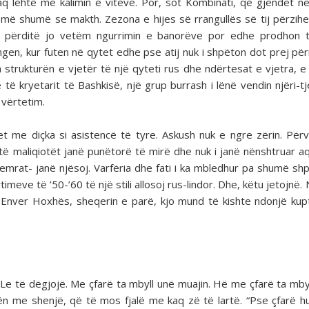
q lehtë me kalimin e viteve. Por, sot Kombinati, që gjendet n
të më shumë se makth. Zezona e hijes së rrangullës së tij përzih
si përditë jo vetëm ngurrimin e banorëve por edhe prodhon 
ngen, kur futen në qytet edhe pse atij nuk i shpëton dot prej p
 strukturën e vjetër të një qyteti rus dhe ndërtesat e vjetra, e 
ë kryetarit të Bashkisë, një grup burrash i lënë vendin njëri-tje
 vërtetim.
 me diçka si asistencë të tyre. Askush nuk e ngre zërin. Përv
të maliqiotët janë punëtorë të mirë dhe nuk i janë nënshtruar 
d emrat- janë njësoj. Varfëria dhe fati i ka mbledhur pa shumë sh
imeve të ’50-’60 të një stili allosoj rus-lindor. Dhe, këtu jetojnë
te Enver Hoxhës, sheqerin e parë, kjo mund të kishte ndonjë kup
tha. Le të dëgjojë. Me çfarë ta mbyll unë muajin. Hë me çfarë ta mbyl
ën me shenjë, që të mos fjalë me kaq zë të lartë. “Pse çfarë h