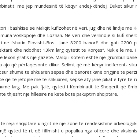
binatit, më jep mundësinë të këqyr andej-këndej. Duket sikur 
tori i bashkisë së Maliqit kufizohet në veri, jug dhe në lindje me
muna Voskopojë dhe Lozhan. Në veri dhe verilindje si kufi shër
ri në fshatin Plovisht-Bos... Janë 8200 banorë dhe gati 2200 p
hektarë dhe ndodhet 13km larg qytetit të Korçës”. Nuk e lë më. I
lexon gratis një gazetë. Maliqi i sotëm është një grumbull ban
ajo që përfaqësonte dikur. Selimi, që më këqyr indiferent- sik
njosur shumë të shkuarën sepse dhe banorët kanë origjinë të përz
jtë që të jetojnë me të shkuarën, sepse aty janë pikat e tyre të re
umë larg. Me pak fjalë, qyteti i Kombinatit të Sheqerit që ëm
të thjesht një hillësirë në këtë botë pakuptim shqiptare.
ë reja shqiptare u ngrit në një zonë të rëndësishme arkeologjike
jë qyteti të ri, që fillimisht u popullua nga oficerë dhe aksionis