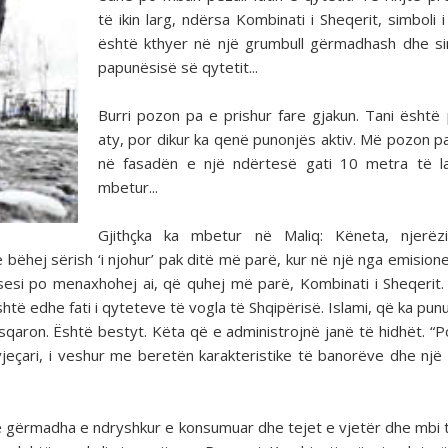
të ikin larg, ndërsa Kombinati i Sheqerit, simboli i
është kthyer në një grumbull gërmadhash dhe s
papunësisë së qytetit...
Burri pozon pa e prishur fare gjakun. Tani është
aty, por dikur ka qenë punonjës aktiv. Më pozon p
në fasadën e një ndërtesë gati 10 metra të la
mbetur...
Gjithçka ka mbetur në Maliq: Këneta, njerëzi
ë bëhej sërish ‘i njohur’ pak ditë më parë, kur në një nga emision
sesi po menaxhohej ai, që quhej më parë, Kombinati i Sheqerit
shtë edhe fati i qyteteve të vogla të Shqipërisë. Islami, që ka pun
aron. Është bestyt. Këta që e administrojnë janë të hidhët. “Po
 vjeçari, i veshur me beretën karakteristike të banorëve dhe një
lë gërmadha e ndryshkur e konsumuar dhe tejet e vjetër dhe mbi t