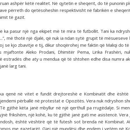
hkruan ashpër këtë realitet. Në qytetin e sheqerit, do të punonin p
e përreth do qetësoheshin respektivisht në fabrikën e sheqerit
imit të gazit.
 ka pasur një nga ekipet më të mira të futbollit. Tani ka ndrysh
...”, më thotë një djalë, që nuk ia ndan sytë grupit të mësueseve 
j se kjo zbavitje e tij, dikur shoqërohej me faktin që Maliqi do të
 mjaftonte Aleko Prodani, Dhimitër Pema, Lirika Frashëri, n
t të estradës dhe aty u mendua që të shtohen edhe disa numra ak
anë larg tani.
 ka qenë në vitet e fundit drejtoreshë e Kombinatit dhe është
 gjendemi përballë në protestat e Opozitës. Vera nuk ndryshon 
 Të gjithë këta janë mbyllur në një qerthull pa rrugëdalje. Si me
jnë frikshëm, një kohë, ku të gjithë janë gati me asistencë. Vera 
dosh, është vështirë që të futesh sot brenda në Kombinat. A
idomos me gazetarët. Gjej një mundësi dhe endem i vetëm në K