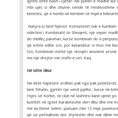
qyteti ishte bash i vjetër: Në punën e madhe kur
mbi ujë) si dhe shumë sende të rëndësishme me 
kënetës, që e humbi në këmbim të mijëra hektarë
Natyra iu bind Njeriut. Komunistët nuk e humbën k
ndërtimi i Kombinatit të Sheqerit, një vepër mad
do mbillej panxhari, kurse kombinati do e përpunont
që është edhe sot, por katandisur si mos më keq i
Sot, Kombinati është një shoqëri anonime pronë
me një drejtor me stafin e vet. Kaq
Në ishte dikur
Në këtë hapësirë erdhën pak nga pak punëtorët, of
lanë fshatin, gjetën një vend pjellor, kurse në ko
Hijes së Korbit, të cilat në lashtësi kanë qenë po 
kushtet në qytet barabiteshin deri diku dhe me Kor
më ka thënë Selimi- punuam mbi 13 mijë punëtorë 
që se përballonin dot zhyteshin dhe nuk dilnin m