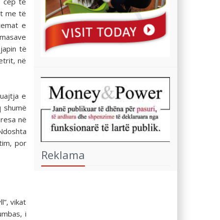
ë cep të
et me të
temat e
ërmasave
japin të
trit, në
uajtja e
aq shumë
presa në
. Ndoshta
tim, por
Reklama
l”, vikat
umbas, i