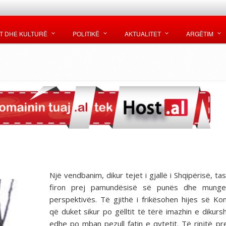
T DHE KULTURË
POLITIKË
AKTUALITET
ARGËTIM
Një vendbanim, dikur tejet i gjallë i Shqipërisë, t
firon prej pamundësisë së punës dhe mung
perspektivës. Të gjithë i frikësohen hijes së Kom
që duket sikur po gëlltit të tërë imazhin e dikur
edhe po mban pezull fatin e qytetit. Të rinjtë pr