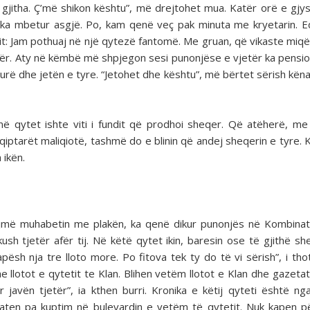
gjitha. Ç’më shikon kështu”, më drejtohet mua. Katër orë e gj
 ka mbetur asgjë. Po, kam qenë veç pak minuta me kryetarin. 
etit: Jam pothuaj në një qytezë fantomë. Me gruan, që vikaste miq
tër. Aty në këmbë më shpjegon sesi punonjëse e vjetër ka pensi
murë dhe jetën e tyre. “Jetohet dhe kështu”, më bërtet sërish kën
në qytet ishte viti i fundit që prodhoi sheqer. Që atëherë, m
qiptarët maliqiotë, tashmë do e blinin që andej sheqerin e tyre. K
 ikën.
bëjmë muhabetin me plakën, ka qenë dikur punonjës në Kombinat
h tjetër afër tij. Në këtë qytet ikin, baresin ose të gjithë sh
pësh nja tre lloto more. Po fitova tek ty do të vi sërish”, i thot
 llotot e qytetit te Klan. Blihen vetëm llotot e Klan dhe gazetat
ër javën tjetër”, ia kthen burri. Kronika e këtij qyteti është n
aten pa kuptim në bulevardin e vetëm të qytetit. Nuk kapen p