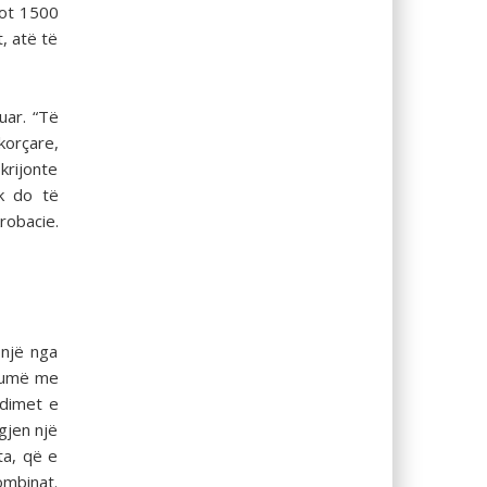
lot 1500
, atë të
uar. “Të
korçare,
 krijonte
uk do të
robacie.
 një nga
shumë me
ndimet e
gjen një
ta, që e
ombinat.