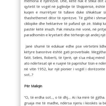
memoria e njerëzve. Dhe, këtë nuk e shkul dot a
qytetit të vogël në juglindje të Shqipërisë, ësh
kuqen e murrëtyer të tullave duke shkaktuar 
thashethemet ditor të njerëzve. Të gjithë i shma
ciklopike dhe hektarëve të pafund që zë. Maliqi ka
pastër këtë imazh. Pak minuta më vonë, në pritje t
paradhomën e kryetarit dhe tërheqin që andej një
Janë shumë të edukuar edhe pse vërtetimi lidhet
këtyre banorëve është gati proverbiale. Megjitha
fatit. Selimi, Roberti, të tjerë, që s’ua mbaj mën
ato ndërtesat që e ruajnë të paprishur tisin e ndërt
në vitin 1952, kur një pionier i vogël i dorëzon
sot...?
Për Maliqin
“O, të erdha sot..., o të dhj.... Ai i ka mirë të gji
gruaja me të madhe, ndërsa njeriu i kioskës ia b