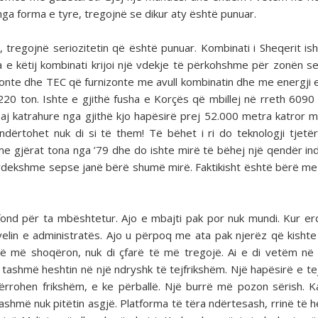
ga forma e tyre, tregojnë se dikur aty është punuar.
 tregojnë seriozitetin që është punuar. Kombinati i Sheqerit is
a e këtij kombinati krijoi një vdekje të përkohshme për zonën s
nonte dhe TEC që furnizonte me avull kombinatin dhe me energji e
220 ton. Ishte e gjithë fusha e Korçës që mbillej në rreth 6090
saj katrahure nga gjithë kjo hapësirë prej 52.000 metra katror m
dërtohet nuk di si të them! Të bëhet i ri do teknologji tjetër
me gjërat tona nga ’79 dhe do ishte mirë të bëhej një qendër ind
avdekshme sepse janë bërë shumë mirë. Faktikisht është bërë m
fond për ta mbështetur. Ajo e mbajti pak por nuk mundi. Kur er
ivelin e administratës. Ajo u përpoq me ata pak njerëz që kisht
 që më shoqëron, nuk di çfarë të më tregojë. Ai e di vetëm n
e, tashmë heshtin në një ndryshk të tejfrikshëm. Një hapësirë e t
tërrohen frikshëm, e ke përballë. Një burrë më pozon sërish. K
ashmë nuk pitëtin asgjë. Platforma të tëra ndërtesash, rrinë të h