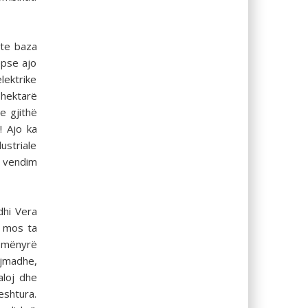
hte baza
epse ajo
lektrike
 hektarë
e gjithë
! Ajo ka
ustriale
e vendim
dhi Vera
e mos ta
ë mënyrë
ejmadhe,
aloj dhe
eshtura.