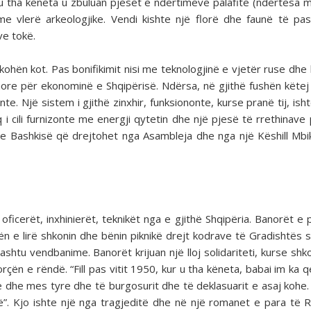
 u tha këneta u zbuluan pjesët e ndërtimeve palafite (ndërtesa 
vlerë arkeologjike. Vendi kishte një florë dhe faunë të pas
ve tokë.
ohën kot. Pas bonifikimit nisi me teknologjinë e vjetër ruse dhe 
hore për ekonominë e Shqipërisë. Ndërsa, në gjithë fushën këtej 
e. Një sistem i gjithë zinxhir, funksiononte, kurse pranë tij, isht
 cili furnizonte me energji qytetin dhe një pjesë të rrethinave 
 e Bashkisë që drejtohet nga Asambleja dhe nga një Këshill Mb
icerët, inxhinierët, teknikët nga e gjithë Shqipëria. Banorët e 
hën e lirë shkonin dhe bënin piknikë drejt kodrave të Gradishtës s
ashtu vendbanime. Banorët krijuan një lloj solidariteti, kurse shko
çën e rëndë. “Fill pas vitit 1950, kur u tha këneta, babai im ka q
dhe mes tyre dhe të burgosurit dhe të deklasuarit e asaj kohe.
ë”. Kjo ishte një nga tragjeditë dhe në një romanet e para të R