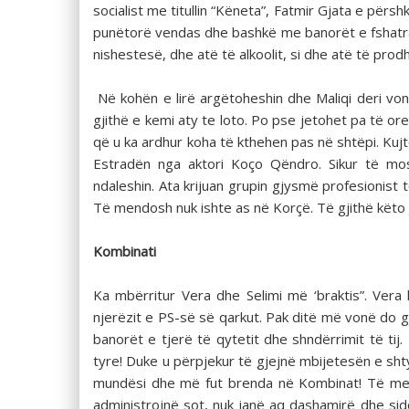
socialist me titullin “Këneta”, Fatmir Gjata e përs
punëtorë vendas dhe bashkë me banorët e fshatrav
nishestesë, dhe atë të alkoolit, si dhe atë të prodh
Në kohën e lirë argëtoheshin dhe Maliqi deri vonë
gjithë e kemi aty te loto. Po pse jetohet pa të ore
që u ka ardhur koha të kthehen pas në shtëpi. Kujto
Estradën nga aktori Koço Qëndro. Sikur të mos
ndaleshin. Ata krijuan grupin gjysmë profesionis
Të mendosh nuk ishte as në Korçë. Të gjithë këto j
Kombinati
Ka mbërritur Vera dhe Selimi më ‘braktis”. Vera
njerëzit e PS-së së qarkut. Pak ditë më vonë do
banorët e tjerë të qytetit dhe shndërrimit të tij.
tyre! Duke u përpjekur të gjejnë mbijetesën e shty
mundësi dhe më fut brenda në Kombinat! Të men
administrojnë sot, nuk janë aq dashamirë dhe s