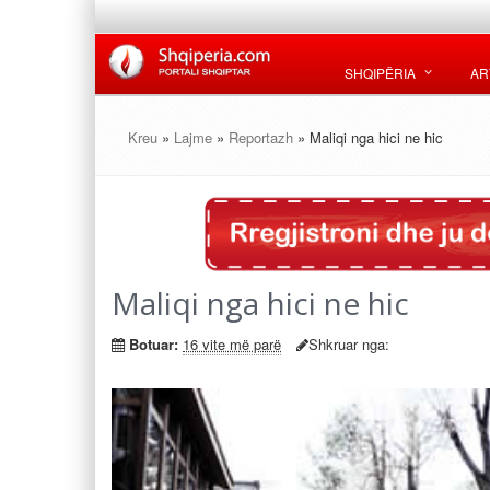
SHQIPËRIA
AR
Kreu
»
Lajme
»
Reportazh
» Maliqi nga hici ne hic
Maliqi nga hici ne hic
Botuar:
16 vite më parë
Shkruar nga: