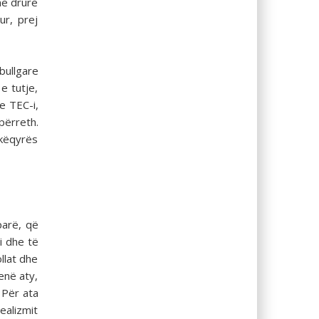
me drurë
ur, prej
bullgare
e tutje,
e TEC-i,
përreth.
ikëqyrës
parë, që
i dhe të
llat dhe
enë aty,
 Për ata
ealizmit