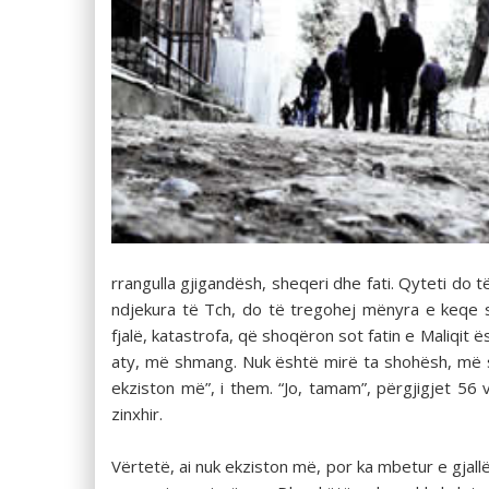
rrangulla gjigandësh, sheqeri dhe fati. Qyteti do t
ndjekura të Tch, do të tregohej mënyra e keqe 
fjalë, katastrofa, që shoqëron sot fatin e Maliqit ë
aty, më shmang. Nuk është mirë ta shohësh, më sq
ekziston më”, i them. “Jo, tamam”, përgjigjet 56
zinxhir.
Vërtetë, ai nuk ekziston më, por ka mbetur e gjal