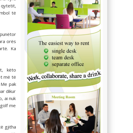
 qytetit,
imbol të
 punëtor
ara orës
rtë. Ka
t, këto
et më të
. Me pak
uar dikur
, ai nuk
 golf me
ë gjitha