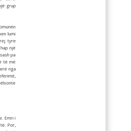
një grup
 Komunën
ben lumi
rej tyre
 hap një
esash pa
ur të më
ierë nga
ferimit,
bëlsonte
. Emri i
të. Por,