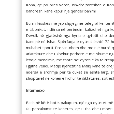
Koha, që po pres Verën, ish-drejtoreshën e Kom
banorësh, kanë kapur një qendër banimi.
Burri i kioskës më jep shpjegime telegrafike: terri
e Libonikut, ndërsa në perëndim kufizohet nga ko
Devoll, në gjatësinë nga hyrja e qytetit dhe de
banojnë në fshat. Sipërfaqja e qytetit është 72 
muhabet sporti. Prezantohem dhe me një burrë që 
arkitekturë dhe i zbehur përherë e më shumë nga 
lexojë mendimin, më thotë se: qyteti e ka të rrë
i gjithë vendi. Madje njerëzit në Maliq kanë të dre
ndërsa e ardhmja për ta duket se është larg, sh
shqiptarët në kohën e hidhur të diktaturës, sot ësh
Intermexo
Bash në këtë botë, pakuptim, një nga qytetet më t
iku përcaktimit të kënetës, që u tha dhe i mbeti n