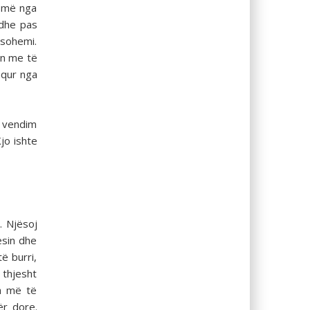
ysmë nga
Edhe pas
ësohemi.
on me të
aqur nga
e vendim
jo ishte
. Njësoj
esin dhe
ë burri,
 thjesht
ga më të
ër dore.