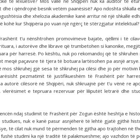
etike të lexuesve? Mos vallë në Shqipëri nuk ka auditor të etu
jt dhe i qëndrojnë besnik vetëm paanësisë? Apo ndoshta shkalla e 
ushtësia dhe xhelozia akademike kanë arritur në një shkallë ed
kohë kur Shqipëria po vuan një ngërç të stërzgjatur intelektual?
rashërit t’u nënshtrohen promovimeve bajate, qëllimi i të cila
ituara, i autorëve dhe librave që trumbetohen si kanonike, megji
tinuara për harresë. Po kështu, nuk po rekomandoj që të shkruhen
esht meqë paçavure të tjera të botuara lartësohen pa asnjë arsye
 mos shkruhej gjë sesa të shkruhej pa cilësi dhe jo për motivin 
arësisht pezmatimit të justifikueshëm të Frashërit për harr
isa autorë cilësorë në Shqipëri, nuk shkruajnë për t’u vënë re ap
 vlerësimet e tepruara rezervuar për liliputët letrarë dhe stu
encën ndaj studimit të Frashërit për Zogun është heshtja e histo
si studiues, nuk e kanë pasur asnjëherë të lehtë gjatë gjithë hist
ye, të cilat nuk mund të përmenden të gjitha apo trajtohen në the
si fushë studimi ka një traditë të palakmueshme; ajo vazhdon të p