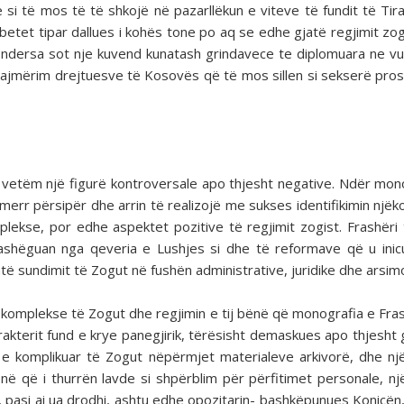
 si të mos të të shkojë në pazarllëkun e viteve të fundit të Ti
mbetet tipar dallues i kohës tone po aq se edhe gjatë regjimit zog
, ndersa sot nje kuvend kunatash grindavece te diplomuara ne vul
alajmërim drejtuesve të Kosovës që të mos sillen si sekserë pros
ë vetëm një figurë kontroversale apo thjesht negative. Ndër mon
err përsipër dhe arrin të realizojë me sukses identifikimin njëk
lekse, por edhe aspektet pozitive të regjimit zogist. Frashëri
rashëguan nga qeveria e Lushjes si dhe të reformave që u ini
të sundimit të Zogut në fushën administrative, juridike dhe arsim
n komplekse të Zogut dhe regjimin e tij bënë që monografia e Fras
akterit fund e krye panegjirik, tërësisht demaskues apo thjesht 
ën e komplikuar të Zogut nëpërmjet materialeve arkivorë, dhe n
ë që i thurrën lavde si shpërblim për përfitimet personale, n
asi ai ua drodhi, ashtu edhe opozitarin- bashkëpunues Konicën, vi