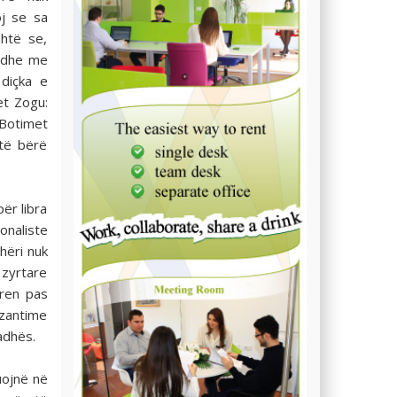
j se sa
htë se,
ë dhe me
 diçka e
et Zogu:
“Botimet
htë bërë
ër libra
onaliste
hëri nuk
 zyrtare
rren pas
ezantime
adhës.
uojnë në