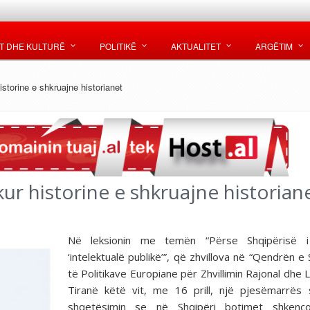
T DHE KULTURË
POLITIKË
AKTUALITET
ARGËTIM
istorine e shkruajne historianet
kur historine e shkruajne historian
Në leksionin me temën “Përse Shqipërisë 
‘intelektualë publikë’”, që zhvillova në “Qendrën e 
të Politikave Europiane për Zhvillimin Rajonal dhe L
Tiranë këtë vit, me 16 prill, një pjesëmarrës
shqetësimin se në Shqipëri botimet shkenc