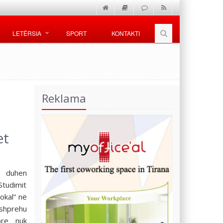
LETËRSIA
SPORT
KONTAKTI
Reklama
et
i duhen
Studimit
okal” në
 shprehu
ore nuk