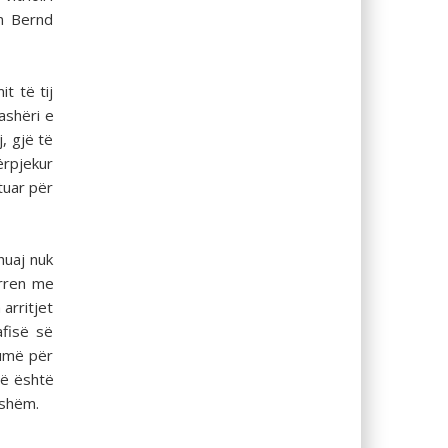
an Bernd
t të tij
ashëri e
, gjë të
ërpjekur
tuar për
huaj nuk
erren me
arritjet
afisë së
humë për
që është
eshëm.