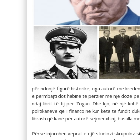
për ndonjë figurë historike, nga autorë me kreden
e përmbajti dot habinë të përzier me një dozë pe
ndaj librit të tij për Zogun. Dhe kjo, në një kohë 
politikanëve që i financojnë kur këta të fundit 
librash që kanë për autorë sejmenxhinj, busulla m
Përse injorohen veprat e një studiozi skrupuloz