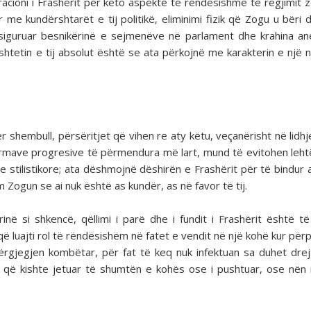
racioni i Frashërit për këto aspekte të rëndësishme të regjimit zo
 kundërshtarët e tij politikë, eliminimi fizik që Zogu u bëri d
të siguruar besnikërinë e sejmenëve në parlament dhe krahina 
htetin e tij absolut është se ata përkojnë me karakterin e një n
r shembull, përsëritjet që vihen re aty këtu, veçanërisht në lidh
rmave progresive të përmendura më lart, mund të evitohen leht
e stilistikore; ata dëshmojnë dëshirën e Frashërit për të bindur 
 Zogun se ai nuk është as kundër, as në favor të tij.
inë si shkencë, qëllimi i parë dhe i fundit i Frashërit është të
që luajti rol të rëndësishëm në fatet e vendit në një kohë kur përp
ërgjegjen kombëtar, për fat të keq nuk infektuan sa duhet drej
i që kishte jetuar të shumtën e kohës ose i pushtuar, ose nën 