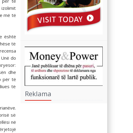
r për të
izolimit
he më të
ve është
thëse të
 recensa
. Unë do
kryesor:
esën dhe
o për të
diues të
Reklama
rianëve.
orisë së
llësi në
ërjetojë