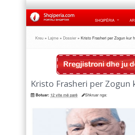
SHQIPËRIA
AR
Kreu
»
Lajme
»
Dossier
» Kristo Frasheri per Zogun kur h
Kristo Frasheri per Zogun 
Botuar:
12 vite më parë
Shkruar nga: