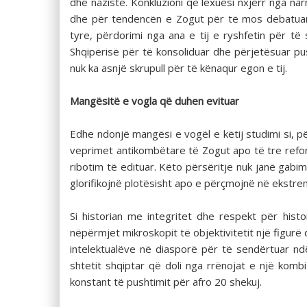
dhe nazistë. Konkluzioni që lexuesi nxjerr nga nar
dhe për tendencën e Zogut për të mos debatuar me
tyre, përdorimi nga ana e tij e ryshfetin për 
Shqipërisë për të konsoliduar dhe përjetësuar pus
nuk ka asnjë skrupull për të kënaqur egon e tij.
Mangësitë e vogla që duhen evituar
Edhe ndonjë mangësi e vogël e këtij studimi si, pë
veprimet antikombëtare të Zogut apo të tre refo
ribotim të edituar. Këto përsëritje nuk janë gabim
glorifikojnë plotësisht apo e përçmojnë në ekstrem
Si historian me integritet dhe respekt për histor
nëpërmjet mikroskopit të objektivitetit një figurë 
intelektualëve në diasporë për të sendërtuar nd
shtetit shqiptar që doli nga rrënojat e një komb
konstant të pushtimit për afro 20 shekuj.