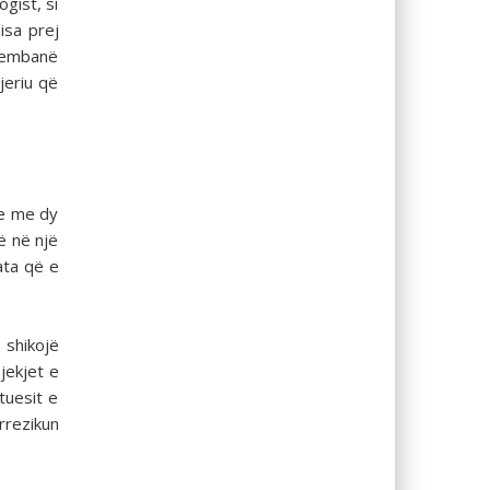
gist, si
isa prej
anembanë
jeriu që
je me dy
ë në një
ata që e
 shikojë
jekjet e
tuesit e
rrezikun