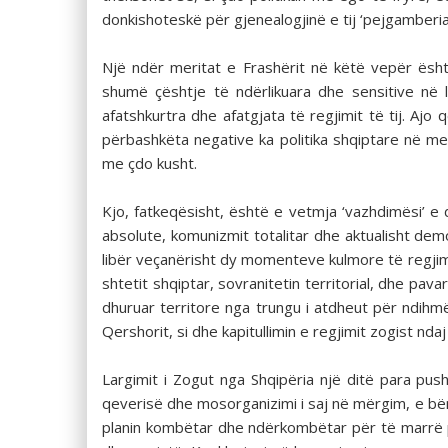
donkishoteskë për gjenealogjinë e tij ‘pejgamberian
Një ndër meritat e Frashërit në këtë vepër ësht
shumë çështje të ndërlikuara dhe sensitive në l
afatshkurtra dhe afatgjata të regjimit të tij. Aj
përbashkëta negative ka politika shqiptare në m
me çdo kusht.
Kjo, fatkeqësisht, është e vetmja ‘vazhdimësi’ e
absolute, komunizmit totalitar dhe aktualisht dem
libër veçanërisht dy momenteve kulmore të regjim
shtetit shqiptar, sovranitetin territorial, dhe pava
dhuruar territore nga trungu i atdheut për ndihm
Qershorit, si dhe kapitullimin e regjimit zogist ndaj
Largimit i Zogut nga Shqipëria një ditë para pus
qeverisë dhe mosorganizimi i saj në mërgim, e bë
planin kombëtar dhe ndërkombëtar për të marrë p