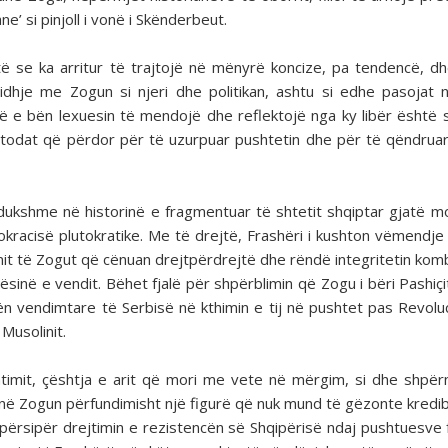
e’ si pinjoll i vonë i Skënderbeut.
ë se ka arritur të trajtojë në mënyrë koncize, pa tendencë, d
idhje me Zogun si njeri dhe politikan, ashtu si edhe pasojat 
o që e bën lexuesin të mendojë dhe reflektojë nga ky libër është 
etodat që përdor për të uzurpuar pushtetin dhe për të qëndruar
 dukshme në historinë e fragmentuar të shtetit shqiptar gjatë m
okracisë plutokratike. Me të drejtë, Frashëri i kushton vëmendje
it të Zogut që cënuan drejtpërdrejtë dhe rëndë integritetin kom
rësinë e vendit. Bëhet fjalë për shpërblimin që Zogu i bëri Pashiçi
ën vendimtare të Serbisë në kthimin e tij në pushtet pas Revoluc
 Musolinit.
htimit, çështja e arit që mori me vete në mërgim, si dhe shpër
në Zogun përfundimisht një figurë që nuk mund të gëzonte kredibi
ërsipër drejtimin e rezistencën së Shqipërisë ndaj pushtuesve 