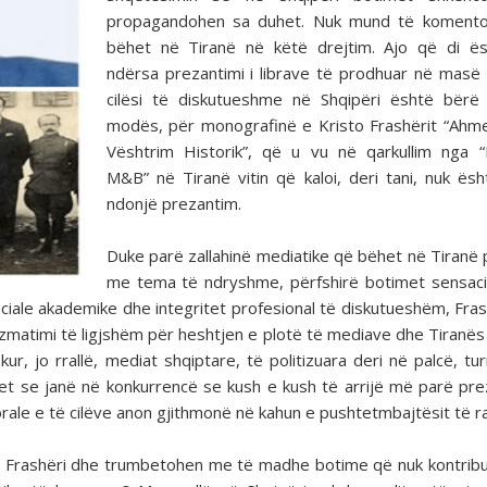
propagandohen sa duhet. Nuk mund të komento
bëhet në Tiranë në këtë drejtim. Ajo që di ës
ndërsa prezantimi i librave të prodhuar në mas
cilësi të diskutueshme në Shqipëri është bërë
modës, për monografinë e Kristo Frashërit “Ahm
Vështrim Historik”, që u vu në qarkullim nga 
M&B” në Tiranë vitin që kaloi, deri tani, nuk ës
ndonjë prezantim.
Duke parë zallahinë mediatike që bëhet në Tiranë p
me tema të ndryshme, përfshirë botimet sensaci
ciale akademike dhe integritet profesional të diskutueshëm, Fras
zmatimi të ligjshëm për heshtjen e plotë të mediave dhe Tiranës
kur, jo rrallë, mediat shqiptare, të politizuara deri në palcë, tu
duket se janë në konkurrencë se kush e kush të arrijë më parë pr
orale e të cilëve anon gjithmonë në kahun e pushtetmbajtësit të r
 si Frashëri dhe trumbetohen me të madhe botime që nuk kontrib