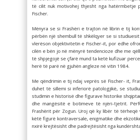
të cilit nuk motivohej thjesht nga hatërmbetje 
Fischer.
Mënyra se si Frashëri e trajton në librin e tij kon
përbën një shembull të shkëlqyer se si studiuesi
vlerëson objektivitetin e Fischer-it, por edhe ofro
cilën e bën jo në mënyrë tendencioze dhe me qëll
të shpjegojë se çfarë mund ta ketë kufizuar percept
herë të parë në gjuhën angleze në vitin 1984.
Me qëndrimin e tij ndaj veprës së Fischer- it, Fr
duhet të sillemi si inferiorë patologjikë, se stu
studimin e historisë dhe figurave historike shqipta
dhe mangësitë e botimeve të njëri-tjetrit. Pë
Frashërit për Zogun. Uroj që ky libër të tërheqë
këtë figurë kontraversale, enigmatike dhe ekzotike
nxirë krejtësisht dhe padrejtësisht nga kundërshtar