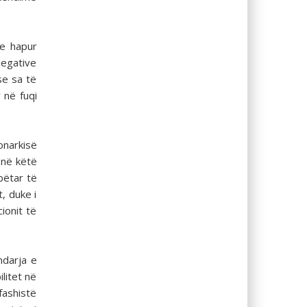
he hapur
negative
se sa të
 në fuqi
onarkisë
 në këtë
bëtar të
t, duke i
ionit të
ndarja e
litet në
fashistë