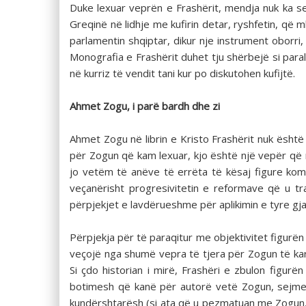
Duke lexuar veprën e Frashërit, mendja nuk ka se
Greqinë në lidhje me kufirin detar, ryshfetin, që 
parlamentin shqiptar, dikur nje instrument oborri
Monografia e Frashërit duhet tju shërbejë si par
në kurriz të vendit tani kur po diskutohen kufijtë.
Ahmet Zogu, i parë bardh dhe zi
Ahmet Zogu në librin e Kristo Frashërit nuk ësht
për Zogun që kam lexuar, kjo është një vepër që m
jo vetëm të anëve të errëta të kësaj figure komp
veçanërisht progresivitetin e reformave që u t
përpjekjet e lavdërueshme për aplikimin e tyre gja
Përpjekja për të paraqitur me objektivitet figurë
veçojë nga shumë vepra të tjera për Zogun të kar
Si çdo historian i mirë, Frashëri e zbulon figur
botimesh që kanë për autorë vetë Zogun, sejmen
kundërshtarësh (si ata që u pezmatuan me Zogun, p