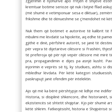
zgjerimin e njohurive apo rritjen e shijeve est
kremtuar botime serioze që nuk i bëjnë fllad asku
(më shumë e vetimponuar sesa e diktuar), zemërng
frikshme dhe të dënueshme se ç’mendohet në këtë 
Nuk them që botimet e autorëve të kalibrit të F
mbulimi me lëvdatë sa hipokrite, aq edhe të pamer
gjithë e dinë, përfshirë autorët, se janë të des
për vepra të dijetarëve cilësore si Frashëri, thj
të preferoja që për një vepër cilësore më mirë të
pra, propagandimin e dijes pa asnjë kusht. Pav
injorimin e veprës së tij, ky studiues, ashtu si d
mbledhur lëvdata. Për këtë kategori studiuesish,
paskrupujt janë ofendim për intelektin.
Ajo që më ka bërë përshtypje në lidhje me indifer
Historia, si disiplinë shkencore, dhe historianët, 
ekzistencës së shtetit shqiptar. Kjo për shumë ars
këtë shkrim. Fatkeqësisht, historia e Shqipërisë 