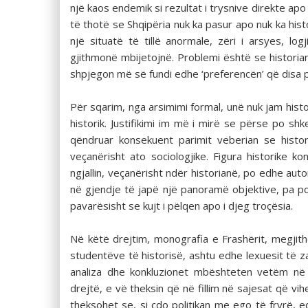
një kaos endemik si rezultat i trysnive direkte ap
të thotë se Shqipëria nuk ka pasur apo nuk ka hist
një situatë të tillë anormale, zëri i arsyes, l
gjithmonë mbijetojnë. Problemi është se historianë
shpjegon më së fundi edhe ‘preferencën’ që disa po
Për sqarim, nga arsimimi formal, unë nuk jam histor
historik. Justifikimi im më i mirë se përse po shk
qëndruar konsekuent parimit veberian se hist
veçanërisht ato sociologjike. Figura historike
ngjallin, veçanërisht ndër historianë, po edhe aut
në gjendje të japë një panoramë objektive, pa poli
pavarësisht se kujt i pëlqen apo i djeg troçësia.
Në këtë drejtim, monografia e Frashërit, megjith
studentëve të historisë, ashtu edhe lexuesit të 
analiza dhe konkluzionet mbështeten vetëm në d
drejtë, e vë theksin që në fillim në sajesat që v
theksohet se, si çdo politikan me ego të fryrë, e