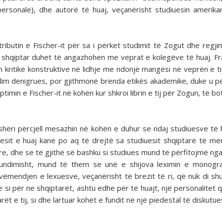
personale), dhe autorë të huaj, veçanërisht studiuesin amerik
tributin e Fischer-it për sa i përket studimit të Zogut dhe regjimi
t shqiptar duhet të angazhohen me veprat e kolegëve të huaj. Fr
n kritikë konstruktive në lidhje me ndonjë mangësi në veprën e tij
lim denigrues, por gjithmonë brenda etikës akademike, duke u p
imin e Fischer-it në kohën kur shkroi librin e tij për Zogun, të bo
ashëri përcjell mesazhin në kohën e duhur se ndaj studiuesve të 
diuesit e huaj kanë po aq të drejtë sa studiuesit shqiptarë të m
re, dhe se të gjithë së bashku si studiues mund të përfitojmë nga 
rfundimisht, mund të them se unë e shijova leximin e monogr
 vëmendjen e lexuesve, veçanërisht të brezit të ri, që nuk di s
 si për ne shqiptarët, ashtu edhe për të huajt, një personalitet 
ët e tij, si dhe lartuar kohët e fundit në një piedestal të diskutu