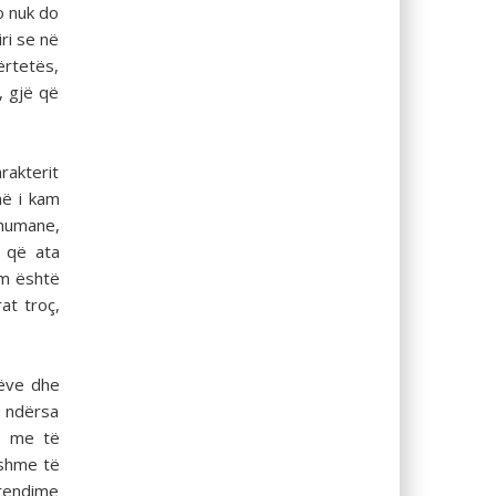
o nuk do
ri se në
ërtetës,
, gjë që
arakterit
në i kam
humane,
m që ata
ëm është
at troç,
nëve dhe
, ndërsa
i, me të
ishme të
etendime