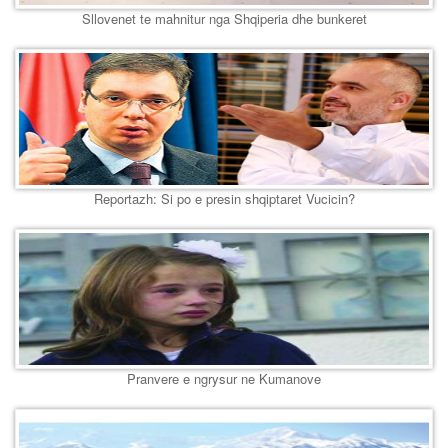
Sllovenet te mahnitur nga Shqiperia dhe bunkeret
Reportazh: Si po e presin shqiptaret Vucicin?
Pranvere e ngrysur ne Kumanove