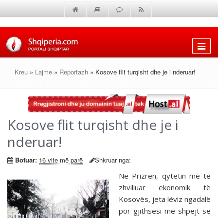
Shfaq
menun
Kreu
»
Lajme
»
Reportazh
» Kosove flit turqisht dhe je i nderuar!
Kosove flit turqisht dhe je i
nderuar!
Botuar:
16 vite më parë
Shkruar nga:
Në Prizren, qytetin më të
zhvilluar ekonomik të
Kosovës, jeta lëviz ngadalë
por gjithsesi më shpejt se