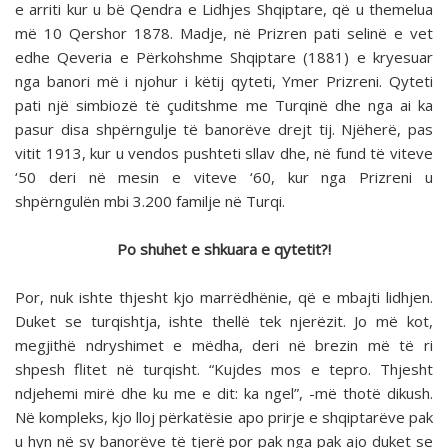
e arriti kur u bë Qendra e Lidhjes Shqiptare, që u themelua
më 10 Qershor 1878. Madje, në Prizren pati selinë e vet
edhe Qeveria e Përkohshme Shqiptare (1881) e kryesuar
nga banori më i njohur i këtij qyteti, Ymer Prizreni. Qyteti
pati një simbiozë të çuditshme me Turqinë dhe nga ai ka
pasur disa shpërngulje të banorëve drejt tij. Njëherë, pas
vitit 1913, kur u vendos pushteti sllav dhe, në fund të viteve
‘50 deri në mesin e viteve ‘60, kur nga Prizreni u
shpërngulën mbi 3.200 familje në Turqi.
Po shuhet e shkuara e qytetit?!
Por, nuk ishte thjesht kjo marrëdhënie, që e mbajti lidhjen.
Duket se turqishtja, ishte thellë tek njerëzit. Jo më kot,
megjithë ndryshimet e mëdha, deri në brezin më të ri
shpesh flitet në turqisht. “Kujdes mos e tepro. Thjesht
ndjehemi mirë dhe ku me e dit: ka ngel”, -më thotë dikush.
Në kompleks, kjo lloj përkatësie apo prirje e shqiptarëve pak
u hyn në sy banorëve të tjerë por pak nga pak ajo duket se