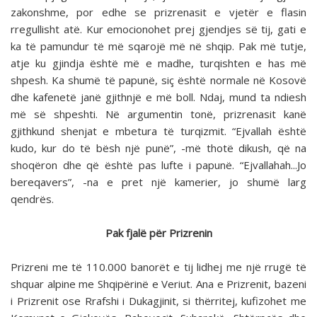
zakonshme, por edhe se prizrenasit e vjetër e flasin
rregullisht atë. Kur emocionohet prej gjendjes së tij, gati e
ka të pamundur të më sqarojë më në shqip. Pak më tutje,
atje ku gjindja është më e madhe, turqishten e has më
shpesh. Ka shumë të papunë, siç është normale në Kosovë
dhe kafenetë janë gjithnjë e më boll. Ndaj, mund ta ndiesh
më së shpeshti. Në argumentin tonë, prizrenasit kanë
gjithkund shenjat e mbetura të turqizmit. “Ejvallah është
kudo, kur do të bësh një punë”, -më thotë dikush, që na
shoqëron dhe që është pas lufte i papunë. “Ejvallahah...Jo
bereqavers”, -na e pret një kamerier, jo shumë larg
qendrës.
Pak fjalë për Prizrenin
Prizreni me të 110.000 banorët e tij lidhej me një rrugë të
shquar alpine me Shqipërinë e Veriut. Ana e Prizrenit, bazeni
i Prizrenit ose Rrafshi i Dukagjinit, si thërritej, kufizohet me