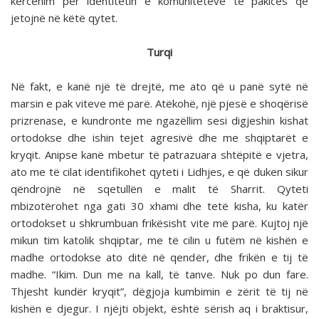
kërcënim për identitetin e komuniteteve të pakicës që
jetojnë në këtë qytet.
Turqi
Në fakt, e kanë një të drejtë, me ato që u panë sytë në
marsin e pak viteve më parë. Atëkohë, një pjesë e shoqërisë
prizrenase, e kundronte me ngazëllim sesi digjeshin kishat
ortodokse dhe ishin tejet agresivë dhe me shqiptarët e
kryqit. Anipse kanë mbetur të patrazuara shtëpitë e vjetra,
ato me të cilat identifikohet qyteti i Lidhjes, e që duken sikur
qëndrojnë në sqetullën e malit të Sharrit. Qyteti
mbizotërohet nga gati 30 xhami dhe tetë kisha, ku katër
ortodokset u shkrumbuan frikësisht vite më parë. Kujtoj një
mikun tim katolik shqiptar, me të cilin u futëm në kishën e
madhe ortodokse ato ditë në qendër, dhe frikën e tij të
madhe. “Ikim. Dun me na kall, të tanve. Nuk po dun fare.
Thjesht kundër kryqit”, dëgjoja kumbimin e zërit të tij në
kishën e djegur. I njëjti objekt, është sërish aq i braktisur,