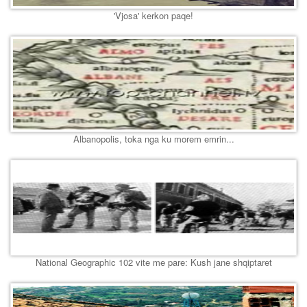
'Vjosa' kerkon paqe!
Albanopolis, toka nga ku morem emrin...
National Geographic 102 vite me pare: Kush jane shqiptaret