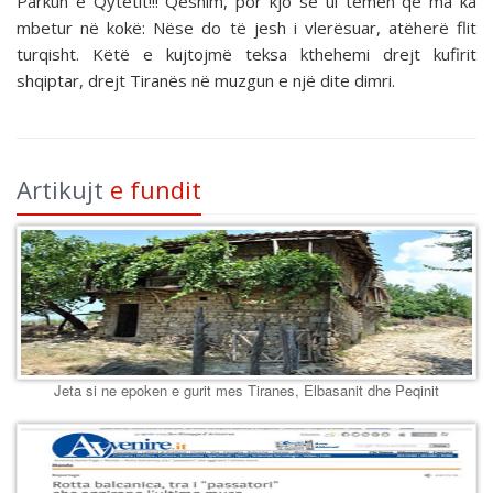
Parkun e Qytetit!!! Qeshim, por kjo se ul temën që ma ka
mbetur në kokë: Nëse do të jesh i vlerësuar, atëherë flit
turqisht. Këtë e kujtojmë teksa kthehemi drejt kufirit
shqiptar, drejt Tiranës në muzgun e një dite dimri.
Artikujt
e fundit
Jeta si ne epoken e gurit mes Tiranes, Elbasanit dhe Peqinit