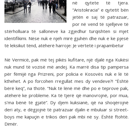
në qytete të tjera.
“Aristokracia” e qytetit bën
jetën e saj të patrazuar,
por në vend të sjelljeve të
stërholluara të salloneve ka zgjedhur turqishten si mjet
identifikimi. Nëse nuk e njeh mirë gjuhën dhe nuk e ke pjesë
të leksikut tënd, atëherë harroje: Je vërtetë i prapambetur
Në Vermicë, pak më tej pikës kufitare, një djalë nga Kukësi
nuk mund të vozisë më andej. Ka marrë disa tip pampersa
për fëmijë nga Prizreni, por policia e Kosovës nuk e lë të
kthehet. A po forcohen rregullat mes dy vendeve?! “Është
bërë keq”, na thotë. “Nuk të lënë më dhe po e teprove pak,
atëherë ke probleme. Ka të tjerë që manovrojnë, por mua,
s’ma bënë të gjatë”. Dy djem kuksianë, që na shoqërojnë
deri aty, e dëgjojnë të patrazuar djalin e mbuluar si street-
boys me kapuçin e trikos deri pak mbi në sy. Është ftohtë.
Dimër.