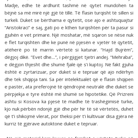
Madje, edhe të ardhurit tashmë në qytet mundohen ta
bëjnë sa më mirë një gjë të tillë. Të flasin turqisht të sillen si
turkeli. Duket se bërthama e qytetit, ose ajo e ashtuquajtur
“Aristokraci” e saj, gati po e kthen turqishten për ta pasur si
gjuhën e vet primare. Një moshatar, më sqaron se nëse nuk
e flet turqishten dhe ke punë në pjesën e vjetër të qytetit,
atëherë po të marrin vërtetë si katunar. “Hajd Bujrëm”,
dëgjoj dikë. ”Evet dhe....”, i përgjigjet tjetri andej. “Mehraba”,
e dëgjon thjesht dhe shumë fjalë që s’i kuptoj. Në fakt gjuha
është e zyrtarizuar, por duket si e tepruar që ajo ndërhyn
dhe tek shqipja tani. Sa për intelektualët që e flasin shqipen
e pastër, ata preferojnë të qëndrojnë neutralë dhe duket se
përpjekja e tyre është më shumë se hipotetike. Që Prizreni
ashtu si Kosova ka pjesë të madhe të trashëgimisë turke,
kjo nuk përbën ndonjë gjë dhe për hir të së vërtetës, duhet
që t’i shikojmë vlerat, por theksi për t’i kultivuar disa gjëra në
kurriz të gjërave autoktone duket e tepruar.