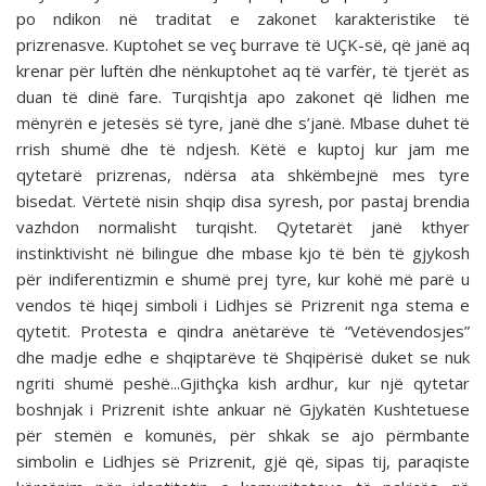
po ndikon në traditat e zakonet karakteristike të
prizrenasve. Kuptohet se veç burrave të UÇK-së, që janë aq
krenar për luftën dhe nënkuptohet aq të varfër, të tjerët as
duan të dinë fare. Turqishtja apo zakonet që lidhen me
mënyrën e jetesës së tyre, janë dhe s’janë. Mbase duhet të
rrish shumë dhe të ndjesh. Këtë e kuptoj kur jam me
qytetarë prizrenas, ndërsa ata shkëmbejnë mes tyre
bisedat. Vërtetë nisin shqip disa syresh, por pastaj brendia
vazhdon normalisht turqisht. Qytetarët janë kthyer
instinktivisht në bilingue dhe mbase kjo të bën të gjykosh
për indiferentizmin e shumë prej tyre, kur kohë më parë u
vendos të hiqej simboli i Lidhjes së Prizrenit nga stema e
qytetit. Protesta e qindra anëtarëve të “Vetëvendosjes”
dhe madje edhe e shqiptarëve të Shqipërisë duket se nuk
ngriti shumë peshë...Gjithçka kish ardhur, kur një qytetar
boshnjak i Prizrenit ishte ankuar në Gjykatën Kushtetuese
për stemën e komunës, për shkak se ajo përmbante
simbolin e Lidhjes së Prizrenit, gjë që, sipas tij, paraqiste