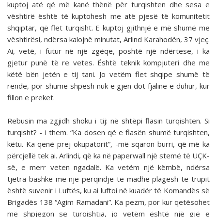
kuptoj atë që më kanë thënë për turqishten dhe sesa e
vështirë është të kuptohesh me atë pjesë të komunitetit
shqiptar, që flet turqisht. E kuptoj gjithnjë e më shumë me
vështirësi, ndërsa kalojnë minutat, Arlind Karahodën, 37 vjeç.
Ai, vetë, i futur në një zgëqe, poshtë një ndërtese, i ka
gjetur punë të re vetes. Është teknik kompjuteri dhe me
këtë bën jetën e tij tani. Jo vetëm flet shqipe shumë të
rëndë, por shumë shpesh nuk e gjen dot fjalinë e duhur, kur
fillon e preket.
Rebusin ma zgjidh shoku i tij: në shtëpi flasin turqishten. Si
turqisht? - i them. “Ka dosen që e flasën shumë turqishten,
këtu. Ka qenë prej okupatorit”, -më sqaron burri, që më ka
përcjellë tek ai. Arlindi, që ka në paperwall një stemë të UÇK-
së, e merr veten ngadalë. Ka vetëm një këmbë, ndërsa
tjetra bashkë me një përqindje të madhe plagësh të trupit
është suvenir i Luftës, ku ai luftoi në kuadër të Komandës së
Brigadës 138 “Agim Ramadani”. Ka pezm, por kur qetësohet
më shpjegon se turqishtja, jo vetëm është një gjë e