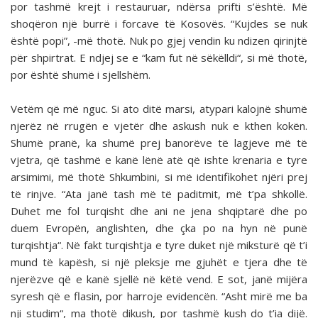
por tashmë krejt i restauruar, ndërsa prifti s’është. Më
shoqëron një burrë i forcave të Kosovës. “Kujdes se nuk
është popi”, -më thotë. Nuk po gjej vendin ku ndizen qirinjtë
për shpirtrat. E ndjej se e “kam fut në sëkëlldi“, si më thotë,
por është shumë i sjellshëm.
Vetëm që më nguc. Si ato ditë marsi, atypari kalojnë shumë
njerëz në rrugën e vjetër dhe askush nuk e kthen kokën.
Shumë pranë, ka shumë prej banorëve të lagjeve më të
vjetra, që tashmë e kanë lënë atë që ishte krenaria e tyre
arsimimi, më thotë Shkumbini, si më identifikohet njëri prej
të rinjve. “Ata janë tash më të paditmit, më t’pa shkollë.
Duhet me fol turqisht dhe ani ne jena shqiptarë dhe po
duem Evropën, anglishten, dhe çka po na hyn në punë
turqishtja“. Në fakt turqishtja e tyre duket një miksturë që t’i
mund të kapësh, si një pleksje me gjuhët e tjera dhe të
njerëzve që e kanë sjellë në këtë vend. E sot, janë mijëra
syresh që e flasin, por harroje evidencën. “Asht mirë me ba
nji studim“, ma thotë dikush, por tashmë kush do t’ia dijë.