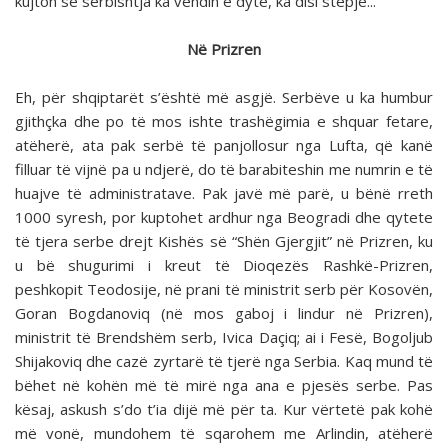
kujton se serbishtja ka vendin e dytë, ka disi stepje...
Në Prizren
Eh, për shqiptarët s’është më asgjë. Serbëve u ka humbur
gjithçka dhe po të mos ishte trashëgimia e shquar fetare,
atëherë, ata pak serbë të panjollosur nga Lufta, që kanë
filluar të vijnë pa u ndjerë, do të barabiteshin me numrin e të
huajve të administratave. Pak javë më parë, u bënë rreth
1000 syresh, por kuptohet ardhur nga Beogradi dhe qytete
të tjera serbe drejt Kishës së “Shën Gjergjit” në Prizren, ku
u bë shugurimi i kreut të Dioqezës Rashkë-Prizren,
peshkopit Teodosije, në prani të ministrit serb për Kosovën,
Goran Bogdanoviq (në mos gaboj i lindur në Prizren),
ministrit të Brendshëm serb, Ivica Daçiq; ai i Fesë, Bogoljub
Shijakoviq dhe cazë zyrtarë të tjerë nga Serbia. Kaq mund të
bëhet në kohën më të mirë nga ana e pjesës serbe. Pas
kësaj, askush s’do t’ia dijë më për ta. Kur vërtetë pak kohë
më vonë, mundohem të sqarohem me Arlindin, atëherë