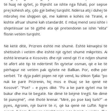
të huaj në qytet, jo thjesht se ishte nga fshati, por sepse
prej kohësh aty, çdo gjë bëhej turqisht. Ndërsa atij i duhej të
mbrohej me shqipen që, me kalimin e kohës në Tiranë, e
kishte afruar shumë kah standardit. E mbaj mend sesi ishte i
shqetësuar se të gjithë ata që pretendonin se ishin “elita”
flisnin vetëm turqisht.
Në këtë ditë, Prizreni është më shumë. Është kënaqësi të
shëtisësh i vetëm dhe është një qytet shumë mikpritës. Ai
është krenaria e Kosovës dhe një vend që t’i e ndjen shumë
të afërt atë tip të ndërtimit fin qytetar osman, që e ke të
përhapur në vetëm pak qytete në Ballkan. Por, edhe për
serbët. Të dyja palët piqen në një vend, ku shkon fjalia: “po
nuk ke parë Prizrenin, hiç mos e thuaj se ke qenë në
Kosovë”. “Pse? – e pyes dikë. “Po a ke parë qytet ma të
bukur dhe ma të begatë. Ne dimë të bëjmë tregti. Ne dimë
të punojmë”, -më thotë krenar. “Mirë, po pse kaq turk?” -e
pyes, Agronin, një burrë të ri, që ka qenë në Luftë. Ngre