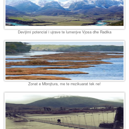
Devijimi potencial i ujrave te lumenjve Vjosa dhe Radika
Zonat e Mbrojtura, me te rrezikuarat tek ne!