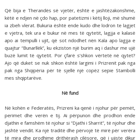
Që bija e Therandës së vjetër, është e jashtëzakonshme,
këtë e ndjen në çdo hap, por patetizmi i këtij lloji, më shumë
ia zbeh vlerat. Bukuria është ende kudo dhe lodron te lagjet
e vjetra, tek ura e bukur në mes të qytetit, lagjja e kalasë
apo ai tempulli i ujit, që sot ndodhet nën Kala apo lagjja e
quajtur “Bunarllëk”, ku ekziston një burim aq i dashur me ujë
buzë lumit të qytetit. Por çfarë s’shkon vërtetë në qytet?
Ajo që duket se nuk shkon është largimi i Prizrenit pak nga
pak nga Shqipëria për të sjellë një copëz sepie Stambolli
mes shqiptarëve.
Në fund
Në kohën e Federatës, Prizreni ka qenë i njohur për pemët,
perimet dhe verën e tij. Ai përpunon dhe prodhon ende
djathin e famshëm të njohur si “Djathi i Sharrit”, të njohur dhe
jashtë vendit. Ka një traditë dhe përvojë të mirë për verëra
të mira dhe prodhime drithërash cilësore, që i ujiste dikur