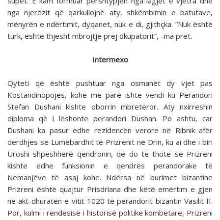
supet. E kam formuar përshtypjen nga lagjet e vjetra dhe
nga njerëzit që qarkullojnë aty, shkëmbimin e batutave,
mënyrën e ndërtimit, dyqanet, nuk e di, gjithçka. “Nuk është
turk, është thjesht mbrojtje prej okupatorit”, -ma pret.
Intermexo
Qyteti që është pushtuar nga osmanët dy vjet pas
Kostandinopojës, kohë më parë ishte vendi ku Perandori
Stefan Dushani kishte oborrin mbretëror. Aty nxirreshin
diploma që i lëshonte perandori Dushan. Po ashtu, car
Dushani ka pasur edhe rezidencën verore në Ribnik afër
derdhjes së Lumëbardhit të Prizrenit në Drin, ku ai dhe i biri
Uroshi shpeshherë qëndronin, që do të thotë se Prizreni
kishte edhe funksionin e qendrës perandorake të
Nemanjëve të asaj kohe. Ndërsa në burimet bizantine
Prizreni është quajtur Prisdriana dhe këtë emërtim e gjen
në akt-dhuratën e vitit 1020 të perandorit bizantin Vasilit II.
Por, kulmi i rëndësisë i historisë politike kombëtare, Prizreni