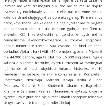
Në një material kam lexuar se familjet e vërteta turke në
Prizren me këtë trashëgimi nuk janë më shumë se dhjetë
syresh. Dy intelektualë vendas rrekin pak më vonë në një
kafe, që të më shpjegojnë se po e ekzagjeroj. “Prizreni, mos
harro, -më thonë, -se ka qenë një nga qytetet më të begata
pas Stambollit dhe si i tillë meriton gjithçka”. Në fillim të
shekullit XIX i referoheshin si qendra e dytë më e
rëndësishme ekonomiko-tregtare e trojeve shqiptare,
sepse numëronte rreth 1.500 dyqane në fund të kësaj
periudhe. Vjetarit turk i vitit 1874 e nxjerr qytetin e Prizrenit
me 44.000 banorë, nga të cilët mbi 35.000 shqiptarë. Nga e
kaluara e bujshme historike, qyteti i Prizrenit ka trashëguar
një numër të madh objektesh kulturo -historike. Më të
rëndësishme, që lexoj në sitin e komunës janë : Kompleksi i
Shatërvanit, Nënkalaja, Marashi, Kalaja, Kisha e Shën
Premtes, Kisha e Shën Shpëtimit, Xhamia e Bajraklisë,
Xhamia e Safi Sinan Pashës, Hamamet e qytetit, krojet e
qytetit, ura e gurit dhe një numër i madh i shtëpive folklorike
të qytetarëve të trashëguar ndër shekuj.