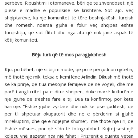
serbëve. Ripushtimi i otomanëve, bëri që të zhvendoset, një
pjesë e madhe e popullsisë së krishterë. Sot ajo, veç
shqiptarëve, ka një komunitet të tërë boshnjakësh, turqish
dhe romësh, ndërsa gjuha e folur veç shqipes është
turqishtja, që sot flitet dhe nga ata që nuk janë aspak të
këtij komuniteti.
Bëju turk që të mos paragjykohesh
Kjo, po bëhet, një si biçim mode, që po e përçudnon qytetin,
më thotë një mik, teksa e kemi lënë Arlindin. Dikush më thotë
se ka prirje, që t’ua mësojnë fëmijëve që në vogëli, dhe më
parë i vogli rritet pa e ditur shqipen, duke marrë kulturën e
një gjuhe që s’është fare e tij. Dua ta konfirmoj, por këtë
harroje. “Është gjuhë zyrtare dhe nuk ke pse çuditesh, që
për t’i shpëtuar okupatorit dhe ne e përdorim si gjuhë
mirëkuptimi, dhe që e ndjejmë shumë”, -më thotë një i ri, që
është mësues, por që s’do të fotografohet. Kujtoj sesi një
kolegu ynë gazetar nga një fshat i Prizrenit e quante veten