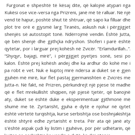
Furgonat e shpeshtë të kësaj dite, që kalojnë atypari nga
Kukësi ose vice-versa nga Prizreni, janë më të ralluar. Në një
vend të hapur, poshtë shiut të shtruar, që sapo ka filluar dhe
plot tre orë e gjysmë larg Tiranës, askush nuk i përgjigjet
shenjës së autostopit tonë. Ndërrojmë vendin. Është Jutta,
që bën shenjë dhe gjithçka ndryshon. Shoferi i parë është
qytetar, por i larguar prej kohësh në Zvicër. “Erlamdurillah...”.
“Shyqyr, bajagi, mirë”, i përgjigjet pyetjes sonë, sesi po
kalon. Është prej kohësh andej dhe ka ardhur do kohë me i
pa robt e vet. Nuk e kuptoj mirë ndërsa ai duket se e gjen
gjuhën më mirë, kur flet pastaj gjermanishten e Zvicrës me
Jutta-n. Në fakt, në Prizren, përkundrejt një pjese të madhe
që e flet mrekullisht shqipen, një pjesë tjetër, që banojnë
aty, duket se është duke e eksperimentuar gjithmonë më
shumë me të. Zyrtarisht, gjuha e dytë e njohur në qytet
është vërtetë turqishtja, kurse serbishtja ose boshnjakishtja
është shtyrë edhe zyrtarisht e treta. Për ata që janë aty
s’është aspak çudi ky listim i gjuhëve, por për udhëtarin, që