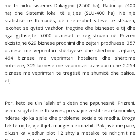
me tri hidro-sisteme: Dukagjinit (2.500 ha), Radoniqit (400
ha) dhe Sistemit lokal të ujitjes (SLU-400 ha). Në një
statistikë të Komunës, që i referohet viteve të shkuara,
lexohet se qyteti vazhdon tregtinë dhe bizneset e tij dhe
nga gjithsejtë 5.000 bizneset e regjistruara në Prizren
ekzistojnë 629 biznese prodhimi dhe zejtari prodhuese, 357
biznese me veprimtari shërbyese dhe shërbime zejtare,
464 biznese me veprimtari hoteliere dhe shërbime
hoteliere, 325 biznese me veprimtari transporti dhe 2,254
biznese me veprimtari të tregtisë me shumicë dhe pakicë,
etj.
...
Por, këto se ulin “allahile” sikletin dhe papunësinë. Prizreni,
ashtu si qytetet e Kosovës, po vuajnë vështirësi ekonomike,
ndërsa kjo ka sjellë dhe probleme sociale të mëdha. Droga
tek të rinjtë, vjedhjet, mungesa e imazhit. Pak javë më parë,
dikush ka vjedhur plot 12 shtylla metalike të ndriçimit në