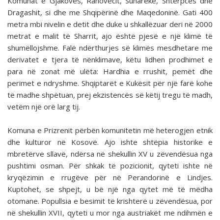
Komunat e Gjakovës, Rahovecit, Suharekë, Shtërpcës dhe
Dragashit, si dhe me Shqipërinë dhe Maqedoninë. Gati 400
metra mbi nivelin e detit dhe duke u shkallëzuar deri në 2000
metrat e malit të Sharrit, ajo është pjesë e një klimë të
shumëllojshme. Falë ndërthurjes së klimës mesdhetare me
derivatet e tjera të nënklimave, këtu lidhen prodhimet e
para në zonat më ulëta: Hardhia e rrushit, pemët dhe
perimet e ndryshme. Shqiptarët e Kukësit për një farë kohe
të madhe shpëtuan, prej ekzistencës së këtij tregu të madh,
vetëm një orë larg tij.
Komuna e Prizrenit përbën komunitetin më heterogjen etnik
dhe kulturor në Kosovë. Ajo ishte shtëpia historike e
mbretërve sllavë, ndërsa në shekullin XV u zëvendësua nga
pushtimi osman. Për shkak të pozicionit, qyteti ishte në
kryqëzimin e rrugëve për në Perandorinë e Lindjes.
Kuptohet, se shpejt, u bë një nga qytet më të mëdha
otomane. Popullsia e besimit të krishterë u zëvendësua, por
në shekullin XVII, qyteti u mor nga austriakët me ndihmën e