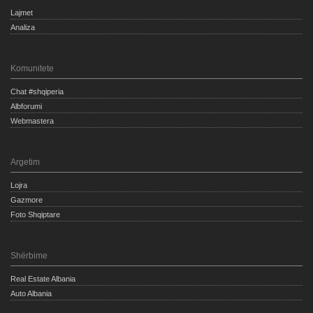
Lajmet
Analiza
Komunitete
Chat #shqiperia
Albforumi
Webmastera
Argetim
Lojra
Gazmore
Foto Shqiptare
Shërbime
Real Estate Albania
Auto Albania