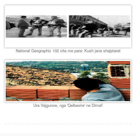
National Geographic 102 vite me pare: Kush jane shqiptaret
Ura Vajgurore, nga 'Qelbesire' ne Dimal!