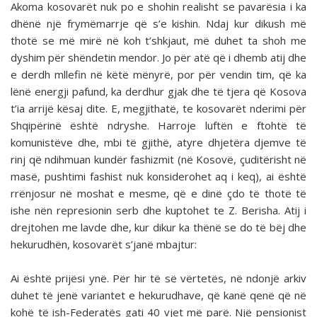
Akoma kosovarët nuk po e shohin realisht se pavarësia i ka
dhënë një frymëmarrje që s’e kishin. Ndaj kur dikush më
thotë se më mirë në koh t’shkjaut, më duhet ta shoh me
dyshim për shëndetin mendor. Jo për atë që i dhemb atij dhe
e derdh mllefin në këtë mënyrë, por për vendin tim, që ka
lënë energji pafund, ka derdhur gjak dhe të tjera që Kosova
t’ia arrijë kësaj dite. E, megjithatë, te kosovarët nderimi për
Shqipërinë është ndryshe. Harroje luftën e ftohtë të
komunistëve dhe, mbi të gjithë, atyre dhjetëra djemve të
rinj që ndihmuan kundër fashizmit (në Kosovë, çuditërisht në
masë, pushtimi fashist nuk konsiderohet aq i keq), ai është
rrënjosur në moshat e mesme, që e dinë çdo të thotë të
ishe nën represionin serb dhe kuptohet te Z. Berisha. Atij i
drejtohen me lavde dhe, kur dikur ka thënë se do të bëj dhe
hekurudhën, kosovarët s’janë mbajtur:
Ai është prijësi ynë. Për hir të së vërtetës, në ndonjë arkiv
duhet të jenë variantet e hekurudhave, që kanë qenë që në
kohë të ish-Federatës gati 40 vjet më parë. Një pensionist