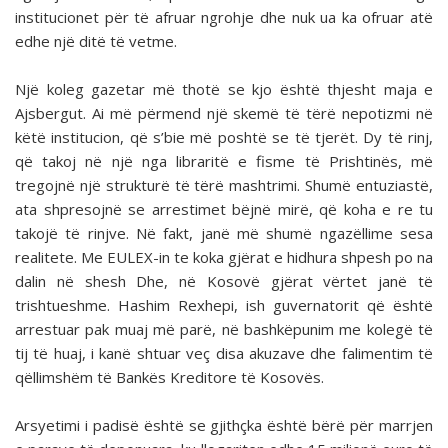
institucionet për të afruar ngrohje dhe nuk ua ka ofruar atë
edhe një ditë të vetme.
Një koleg gazetar më thotë se kjo është thjesht maja e
Ajsbergut. Ai më përmend një skemë të tërë nepotizmi në
këtë institucion, që s’bie më poshtë se të tjerët. Dy të rinj,
që takoj në një nga libraritë e fisme të Prishtinës, më
tregojnë një strukturë të tërë mashtrimi. Shumë entuziastë,
ata shpresojnë se arrestimet bëjnë mirë, që koha e re tu
takojë të rinjve. Në fakt, janë më shumë ngazëllime sesa
realitete. Me EULEX-in te koka gjërat e hidhura shpesh po na
dalin në shesh Dhe, në Kosovë gjërat vërtet janë të
trishtueshme. Hashim Rexhepi, ish guvernatorit që është
arrestuar pak muaj më parë, në bashkëpunim me kolegë të
tij të huaj, i kanë shtuar veç disa akuzave dhe falimentim të
qëllimshëm të Bankës Kreditore të Kosovës.
Arsyetimi i padisë është se gjithçka është bërë për marrjen