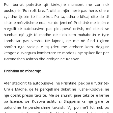
Por burrat patetikë që kërkojnë muhabet me zor nuk
pushojnë. “Eu rroft bre...”, ofshan njëri herë pas here, dhe e
cyt dhe tjetrin të flasë kot. Pa ta, udha e kësaj dite do të
ishte e mërzitshme ndaj kur do jemi në Prishtinë me linjën e
rregullt të autobusëve pas plot pesë orësh, më duket se
humbas një gjë të madhe që s’do kem muhabetin e tyre
kombëtar pas veshit. Në lajmet, që më në fund i çliron
shoferi nga radioja e tij (deri më atëherë kemi dëgjuar
këngët e zvargura kombëtare të modës), një spiker flet për
Baroneshën Ashton dhe ardhjen në Kosovë...
Prishtina në mbrëmje
Afër stacionit të autobusëve, në Prishtinë, pak pa u futur tek
Ura e Madhe, që të përcjell më duket në Fushë-Kosovë, në
një qoshk presin taksitë. Më së shumti janë taksitë e larme
pa licensë, se Kosova ashtu si Shqipëria ka një garë të
pafundme të pandershme taksish. “Aj, po me’t fol, nuk po