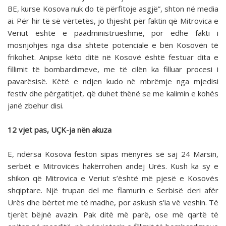
BE, kurse Kosova nuk do të përfitoje asgjë”, shton në media
ai. Për hir të së vërtetës, jo thjesht për faktin që Mitrovica e
Veriut është e paadministrueshme, por edhe fakti i
mosnjohjes nga disa shtete potenciale e bën Kosovën të
frikohet. Anipse këto ditë në Kosovë është festuar dita e
fillimit të bombardimeve, me të cilën ka filluar procesi i
pavarësisë. Këtë e ndjen kudo në mbrëmje nga mjedisi
festiv dhe përgatitjet, që duhet thënë se me kalimin e kohës
janë zbehur disi.
12 vjet pas, UÇK-ja nën akuza
E, ndërsa Kosova feston sipas mënyrës së saj 24 Marsin,
serbët e Mitrovicës hakërrohen andej Urës. Kush ka sy e
shikon që Mitrovica e Veriut s’është më pjesë e Kosovës
shqiptare. Një trupan del me flamurin e Serbisë deri afër
Urës dhe bërtet me të madhe, por askush s’ia vë veshin. Të
tjerët bëjnë avazin. Pak ditë më parë, ose më qartë të