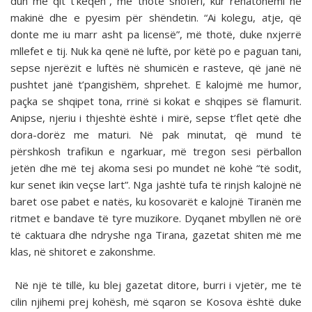
dun me qit t’keqen”, më thotë shoferi, kur rehatohemi në
makinë dhe e pyesim për shëndetin. “Ai kolegu, atje, që
donte me iu marr asht pa licensë”, më thotë, duke nxjerrë
mllefet e tij. Nuk ka qenë në luftë, por këtë po e paguan tani,
sepse njerëzit e luftës në shumicën e rasteve, që janë në
pushtet janë t’pangishëm, shprehet. E kalojmë me humor,
paçka se shqipet tona, rrinë si kokat e shqipes së flamurit.
Anipse, njeriu i thjeshtë është i mirë, sepse t’flet qetë dhe
dora-dorëz me maturi. Në pak minutat, që mund të
përshkosh trafikun e ngarkuar, më tregon sesi përballon
jetën dhe më tej akoma sesi po mundet në kohë “të sodit,
kur senet ikin veçse lart”. Nga jashtë tufa të rinjsh kalojnë në
baret ose pabet e natës, ku kosovarët e kalojnë Tiranën me
ritmet e bandave të tyre muzikore. Dyqanet mbyllen në orë
të caktuara dhe ndryshe nga Tirana, gazetat shiten më me
klas, në shitoret e zakonshme.
Në një të tillë, ku blej gazetat ditore, burri i vjetër, me të
cilin njihemi prej kohësh, më sqaron se Kosova është duke