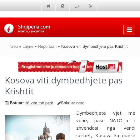
Shfaq
menun
Kreu
»
Lajme
»
Reportazh
» Kosova viti dymbedhjete pas Krishtit
Kosova viti dymbedhjete pas
Krishtit
Botuar:
16 vite më parë
Shkruar nga:
Dymbëdhjetë vjet më
vonë, pasi NATO-ja i
zhvendosi nga vendi
serbët, Kosova ka marrë