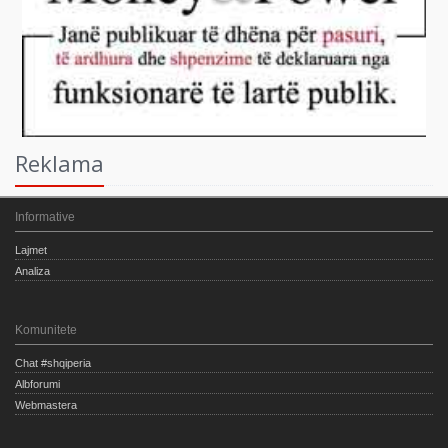
Reklama
Informative
Lajmet
Analiza
Komunitete
Chat #shqiperia
Albforumi
Webmastera