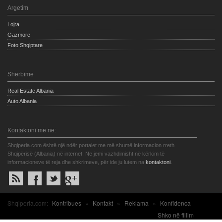
Argetim
Lojra
Gazmore
Foto Shqiptare
Shërbime
Real Estate Albania
Auto Albania
Kontaktoni me ne:
Shqiperia.com është një ndër portalet me më shumë informacion rreth
Shqipërisë (Albania) në internet. Ne jemi vazhdimisht në kërkim të
informacioneve të reja dhe shkrimeve, për ide ju lutem na
kontaktoni
.
Shqiperia.com:
Kontribues
»
Kontakt
»
Reklama
»
Konfidenca
Shko në fillim