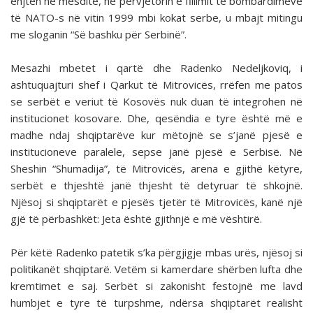
enjten në mesditë, në përvjetorin e fillimit të bombardimeve
të NATO-s në vitin 1999 mbi kokat serbe, u mbajt mitingu
me sloganin “Së bashku për Serbinë”.
Mesazhi mbetet i qartë dhe Radenko Nedeljkoviq, i
ashtuquajturi shef i Qarkut të Mitrovicës, rrëfen me patos
se serbët e veriut të Kosovës nuk duan të integrohen në
institucionet kosovare. Dhe, qesëndia e tyre është më e
madhe ndaj shqiptarëve kur mëtojnë se s’janë pjesë e
institucioneve paralele, sepse janë pjesë e Serbisë. Në
Sheshin “Shumadija”, të Mitrovicës, arena e gjithë këtyre,
serbët e thjeshtë janë thjesht të detyruar të shkojnë.
Njësoj si shqiptarët e pjesës tjetër të Mitrovicës, kanë një
gjë të përbashkët: Jeta është gjithnjë e më vështirë.
Për këtë Radenko patetik s’ka përgjigje mbas urës, njësoj si
politikanët shqiptarë. Vetëm si kamerdare shërben lufta dhe
kremtimet e saj. Serbët si zakonisht festojnë me lavd
humbjet e tyre të turpshme, ndërsa shqiptarët realisht