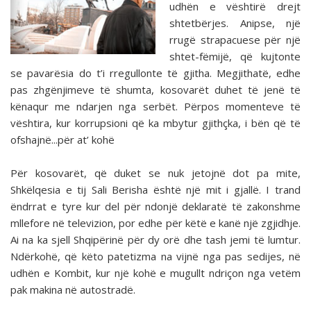
udhën e vështirë drejt
shtetbërjes. Anipse, një
rrugë strapacuese për një
shtet-fëmijë, që kujtonte
se pavarësia do t’i rregullonte të gjitha. Megjithatë, edhe
pas zhgënjimeve të shumta, kosovarët duhet të jenë të
kënaqur me ndarjen nga serbët. Përpos momenteve të
vështira, kur korrupsioni që ka mbytur gjithçka, i bën që të
ofshajnë...për at’ kohë
Për kosovarët, që duket se nuk jetojnë dot pa mite,
Shkëlqesia e tij Sali Berisha është një mit i gjallë. I trand
ëndrrat e tyre kur del për ndonjë deklaratë të zakonshme
mllefore në televizion, por edhe për këtë e kanë një zgjidhje.
Ai na ka sjell Shqipërinë për dy orë dhe tash jemi të lumtur.
Ndërkohë, që këto patetizma na vijnë nga pas sedijes, në
udhën e Kombit, kur një kohë e mugullt ndriçon nga vetëm
pak makina në autostradë.