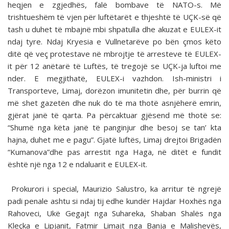
heqjen e zgjedhës, falë bombave të NATO-s. Më
trishtueshëm të vjen për luftëtarët e thjeshtë të UÇK-së që
tash u duhet të mbajnë mbi shpatulla dhe akuzat e EULEX-it
ndaj tyre. Ndaj Kryesia e Vullnetarëve po bën çmos këto
ditë që veç protestave në mbrojtje të arresteve të EULEX-
it për 12 anëtarë të Luftës, të tregojë se UÇK-ja luftoi me
nder. E megjithatë, EULEX-i vazhdon. Ish-ministri i
Transporteve, Limaj, dorëzon imunitetin dhe, për burrin që
më shet gazetën dhe nuk do të ma thotë asnjëherë emrin,
gjërat janë të qarta. Pa përcaktuar gjësend më thotë se:
“Shumë nga këta janë të panginjur dhe besoj se tan’ kta
hajna, duhet me e pagu”. Gjatë luftës, Limaj drejtoi Brigadën
“Kumanova”dhe pas arrestit nga Haga, në ditët e fundit
është një nga 12 e ndaluarit e EULEX-it.
Prokurori i special, Maurizio Salustro, ka arritur të ngrejë
padi penale ashtu si ndaj tij edhe kundër Hajdar Hoxhës nga
Rahoveci, Ukë Gegajt nga Suhareka, Shaban Shalës nga
Kleçka e Lipjanit, Fatmir Limajt nga Banja e Malishevës,