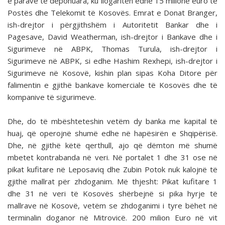
e parave të deponuara, ku llogariten edhe 15 milionë euro të
Postës dhe Telekomit të Kosovës. Emrat e Donat Branger,
ish-drejtor i përgjithshëm i Autoritetit Bankar dhe i
Pagesave, David Weatherman, ish-drejtor i Bankave dhe i
Sigurimeve në ABPK, Thomas Turula, ish-drejtor i
Sigurimeve në ABPK, si edhe Hashim Rexhepi, ish-drejtor i
Sigurimeve në Kosovë, kishin plan sipas Koha Ditore për
falimentin e gjithë bankave komerciale të Kosovës dhe të
kompanive të sigurimeve.
Dhe, do të mbështeteshin vetëm dy banka me kapital të
huaj, që operojnë shumë edhe në hapësirën e Shqipërisë.
Dhe, në gjithë këtë qerthull, ajo që dëmton më shumë
mbetet kontrabanda në veri. Në portalet 1 dhe 31 ose në
pikat kufitare në Leposaviq dhe Zubin Potok nuk kalojnë të
gjithë mallrat për zhdoganim. Më thjesht: Pikat kufitare 1
dhe 31 në veri të Kosovës shërbejnë si pika hyrje të
mallrave në Kosovë, vetëm se zhdoganimi i tyre bëhet në
terminalin doganor në Mitrovicë. 200 milion Euro në vit