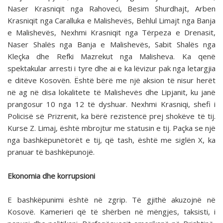
Naser Krasniqit nga Rahoveci, Besim Shurdhajt, Arben
Krasniqit nga Caralluka e Malishevës, Behlul Limajt nga Banja
e Malishevës, Nexhmi Krasniqit nga Tërpeza e Drenasit,
Naser Shalës nga Banja e Malishevës, Sabit Shalës nga
Kleçka dhe Refki Mazrekut nga Malisheva. Ka qenë
spektakular arresti i tyre dhe ai e ka lëvizur pak nga letargjia
e ditëve Kosovën. Është bërë me një aksion të nisur herët
në ag në disa lokalitete të Malishevës dhe Lipjanit, ku janë
prangosur 10 nga 12 të dyshuar. Nexhmi Krasniqi, shefi i
Policisë së Prizrenit, ka bërë rezistencë prej shokëve të tij.
Kurse Z. Limaj, është mbrojtur me statusin e tij. Paçka se një
nga bashkëpunëtorët e tij, që tash, është me siglën X, ka
pranuar të bashkëpunojë.
Ekonomia dhe korrupsioni
E bashkëpunimi është në zgrip. Të gjithë akuzojnë në
Kosovë. Kamerieri që të shërben në mëngjes, taksisti, i