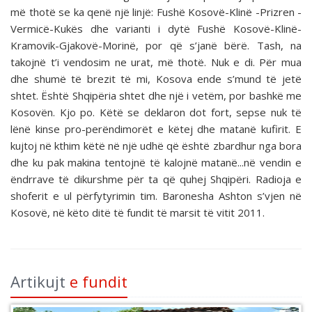
më thotë se ka qenë një linjë: Fushë Kosovë-Klinë -Prizren -
Vermicë-Kukës dhe varianti i dytë Fushë Kosovë-Klinë-
Kramovik-Gjakovë-Morinë, por që s’janë bërë. Tash, na
takojnë t’i vendosim ne urat, më thotë. Nuk e di. Për mua
dhe shumë të brezit të mi, Kosova ende s’mund të jetë
shtet. Është Shqipëria shtet dhe një i vetëm, por bashkë me
Kosovën. Kjo po. Këtë se deklaron dot fort, sepse nuk të
lënë kinse pro-perëndimorët e këtej dhe matanë kufirit. E
kujtoj në kthim këtë në një udhë që është zbardhur nga bora
dhe ku pak makina tentojnë të kalojnë matanë...në vendin e
ëndrrave të dikurshme për ta që quhej Shqipëri. Radioja e
shoferit e ul përfytyrimin tim. Baronesha Ashton s’vjen në
Kosovë, në këto ditë të fundit të marsit të vitit 2011.
Artikujt
e fundit