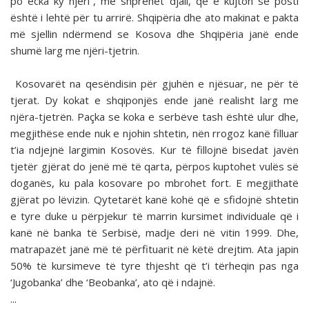
po ecka ky njeri”, më shprehet djali, që e kujton se posti
është i lehtë për tu arrirë. Shqipëria dhe ato makinat e pakta
më sjellin ndërmend se Kosova dhe Shqipëria janë ende
shumë larg me njëri-tjetrin.
Kosovarët na qesëndisin për gjuhën e njësuar, ne për të
tjerat. Dy kokat e shqiponjës ende janë realisht larg me
njëra-tjetrën. Paçka se koka e serbëve tash është ulur dhe,
megjithëse ende nuk e njohin shtetin, nën rrogoz kanë filluar
t’ia ndjejnë largimin Kosovës. Kur të fillojnë bisedat javën
tjetër gjërat do jenë më të qarta, përpos kuptohet vulës së
doganës, ku pala kosovare po mbrohet fort. E megjithatë
gjërat po lëvizin. Qytetarët kanë kohë që e sfidojnë shtetin
e tyre duke u përpjekur të marrin kursimet individuale që i
kanë në banka të Serbisë, madje deri në vitin 1999. Dhe,
matrapazët janë më të përfituarit në këtë drejtim. Ata japin
50% të kursimeve të tyre thjesht që t’i tërheqin pas nga
‘Jugobanka’ dhe ‘Beobanka’, ato që i ndajnë.
...