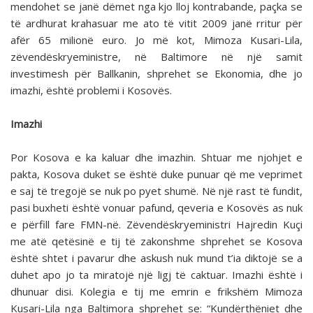
mendohet se janë dëmet nga kjo lloj kontrabande, paçka se
të ardhurat krahasuar me ato të vitit 2009 janë rritur për
afër 65 milionë euro. Jo më kot, Mimoza Kusari-Lila,
zëvendëskryeministre, në Baltimore në një samit
investimesh për Ballkanin, shprehet se Ekonomia, dhe jo
imazhi, është problemi i Kosovës.
Imazhi
Por Kosova e ka kaluar dhe imazhin. Shtuar me njohjet e
pakta, Kosova duket se është duke punuar që me veprimet
e saj të tregojë se nuk po pyet shumë. Në një rast të fundit,
pasi buxheti është vonuar pafund, qeveria e Kosovës as nuk
e përfill fare FMN-në. Zëvendëskryeministri Hajredin Kuçi
me atë qetësinë e tij të zakonshme shprehet se Kosova
është shtet i pavarur dhe askush nuk mund t’ia diktojë se a
duhet apo jo ta miratojë një ligj të caktuar. Imazhi është i
dhunuar disi. Kolegia e tij me emrin e frikshëm Mimoza
Kusari-Lila nga Baltimora shprehet se: “Kundërthëniet dhe