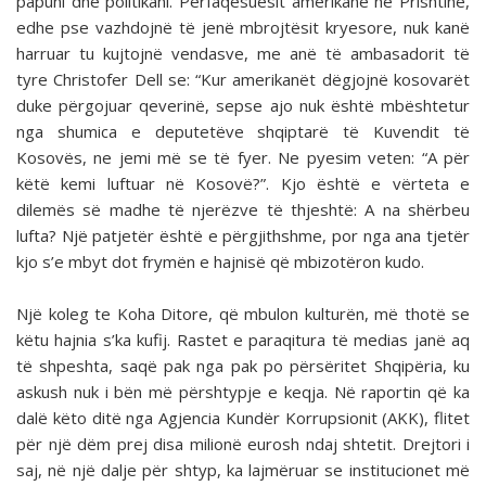
papuni dhe politikani. Përfaqësuesit amerikanë në Prishtinë,
edhe pse vazhdojnë të jenë mbrojtësit kryesore, nuk kanë
harruar tu kujtojnë vendasve, me anë të ambasadorit të
tyre Christofer Dell se: “Kur amerikanët dëgjojnë kosovarët
duke përgojuar qeverinë, sepse ajo nuk është mbështetur
nga shumica e deputetëve shqiptarë të Kuvendit të
Kosovës, ne jemi më se të fyer. Ne pyesim veten: “A për
këtë kemi luftuar në Kosovë?”. Kjo është e vërteta e
dilemës së madhe të njerëzve të thjeshtë: A na shërbeu
lufta? Një patjetër është e përgjithshme, por nga ana tjetër
kjo s’e mbyt dot frymën e hajnisë që mbizotëron kudo.
Një koleg te Koha Ditore, që mbulon kulturën, më thotë se
këtu hajnia s’ka kufij. Rastet e paraqitura të medias janë aq
të shpeshta, saqë pak nga pak po përsëritet Shqipëria, ku
askush nuk i bën më përshtypje e keqja. Në raportin që ka
dalë këto ditë nga Agjencia Kundër Korrupsionit (AKK), flitet
për një dëm prej disa milionë eurosh ndaj shtetit. Drejtori i
saj, në një dalje për shtyp, ka lajmëruar se institucionet më