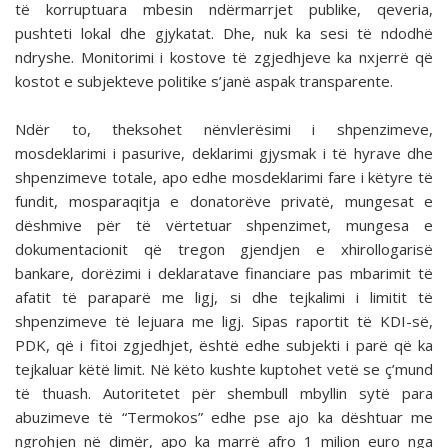
të korruptuara mbesin ndërmarrjet publike, qeveria,
pushteti lokal dhe gjykatat. Dhe, nuk ka sesi të ndodhë
ndryshe. Monitorimi i kostove të zgjedhjeve ka nxjerrë që
kostot e subjekteve politike s’janë aspak transparente.
Ndër to, theksohet nënvlerësimi i shpenzimeve,
mosdeklarimi i pasurive, deklarimi gjysmak i të hyrave dhe
shpenzimeve totale, apo edhe mosdeklarimi fare i këtyre të
fundit, mosparaqitja e donatorëve privatë, mungesat e
dëshmive për të vërtetuar shpenzimet, mungesa e
dokumentacionit që tregon gjendjen e xhirollogarisë
bankare, dorëzimi i deklaratave financiare pas mbarimit të
afatit të paraparë me ligj, si dhe tejkalimi i limitit të
shpenzimeve të lejuara me ligj. Sipas raportit të KDI-së,
PDK, që i fitoi zgjedhjet, është edhe subjekti i parë që ka
tejkaluar këtë limit. Në këto kushte kuptohet vetë se ç’mund
të thuash. Autoritetet për shembull mbyllin sytë para
abuzimeve të “Termokos” edhe pse ajo ka dështuar me
ngrohjen në dimër, apo ka marrë afro 1 milion euro nga