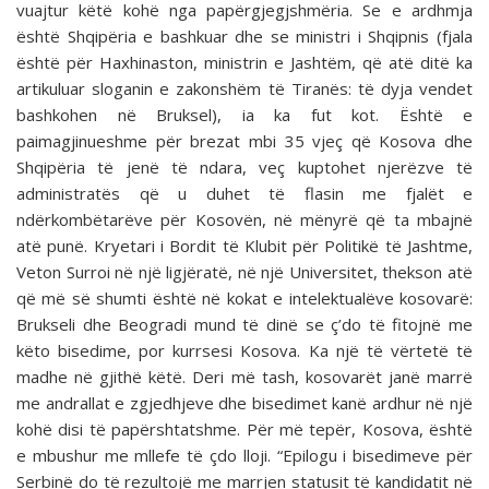
vuajtur këtë kohë nga papërgjegjshmëria. Se e ardhmja
është Shqipëria e bashkuar dhe se ministri i Shqipnis (fjala
është për Haxhinaston, ministrin e Jashtëm, që atë ditë ka
artikuluar sloganin e zakonshëm të Tiranës: të dyja vendet
bashkohen në Bruksel), ia ka fut kot. Është e
paimagjinueshme për brezat mbi 35 vjeç që Kosova dhe
Shqipëria të jenë të ndara, veç kuptohet njerëzve të
administratës që u duhet të flasin me fjalët e
ndërkombëtarëve për Kosovën, në mënyrë që ta mbajnë
atë punë. Kryetari i Bordit të Klubit për Politikë të Jashtme,
Veton Surroi në një ligjëratë, në një Universitet, thekson atë
që më së shumti është në kokat e intelektualëve kosovarë:
Brukseli dhe Beogradi mund të dinë se ç’do të fitojnë me
këto bisedime, por kurrsesi Kosova. Ka një të vërtetë të
madhe në gjithë këtë. Deri më tash, kosovarët janë marrë
me andrallat e zgjedhjeve dhe bisedimet kanë ardhur në një
kohë disi të papërshtatshme. Për më tepër, Kosova, është
e mbushur me mllefe të çdo lloji. “Epilogu i bisedimeve për
Serbinë do të rezultojë me marrjen statusit të kandidatit në