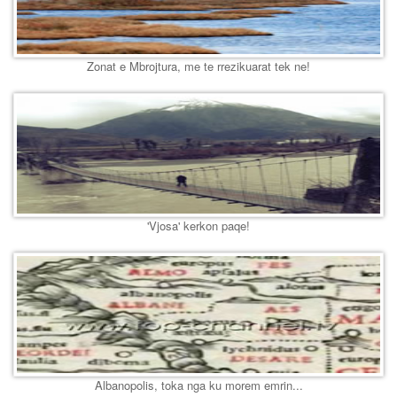
Zonat e Mbrojtura, me te rrezikuarat tek ne!
'Vjosa' kerkon paqe!
Albanopolis, toka nga ku morem emrin...