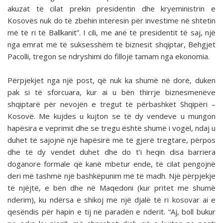
akuzat të cilat prekin presidentin dhe kryeministrin e
Kosovës nuk do të zbehin interesin për investime në shtetin
më të ri të Ballkanit”. I cili, me anë të presidentit të saj, një
nga emrat më të suksesshëm të biznesit shqiptar, Behgjet
Pacolli, tregon se ndryshimi do fillojë tamam nga ekonomia.
Përpjekjet nga një post, që nuk ka shumë në dorë, duken
pak si të sforcuara, kur ai u bën thirrje biznesmenëve
shqiptarë për nevojën e tregut të përbashkët Shqipëri –
Kosovë. Me kujdes u kujton se të dy vendeve u mungon
hapësira e veprimit dhe se tregu është shumë i vogël, ndaj u
duhet të sajojnë një hapësirë më të gjerë tregtare, përpos
dhe të dy vendet duhet dhe do t’i heqin disa barriera
doganore formale që kanë mbetur ende, të cilat pengojnë
deri më tashmë një bashkëpunim më të madh. Një përpjekje
të njëjtë, e bën dhe në Maqedoni (kur pritet me shumë
nderim), ku ndërsa e shikoj me një djalë të ri kosovar ai e
qesëndis për hapin e tij në paradën e nderit. “Aj, boll bukur