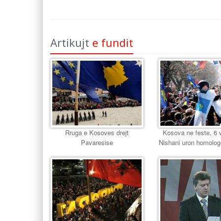
Artikujt
e fundit
Rruga e Kosoves drejt
Kosova ne feste, 6 v
Pavaresise
Nishani uron homolog