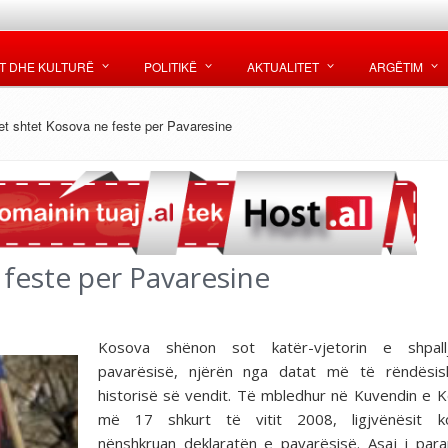
T DHE KULTURË
POLITIKË
AKTUALITET
ARGËTIM
et shtet Kosova ne feste per Pavaresine
 feste per Pavaresine
Kosova shënon sot katër-vjetorin e shpal
pavarësisë, njërën nga datat më të rëndësi
historisë së vendit. Të mbledhur në Kuvendin e 
më 17 shkurt të vitit 2008, ligjvënësit k
nënshkruan deklaratën e pavarësisë. Asaj i para