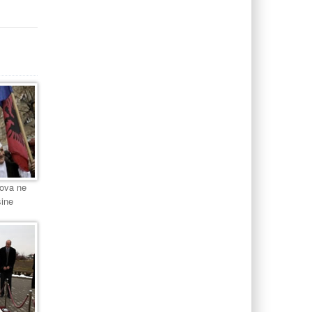
sova ne
sine