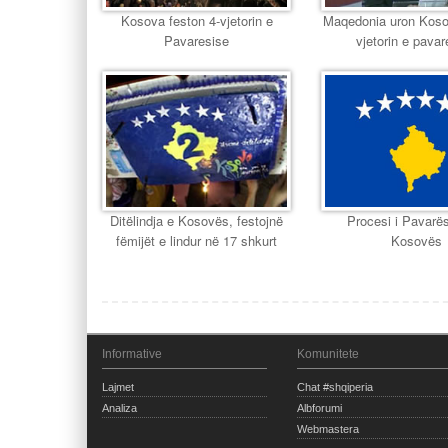
Kosova feston 4-vjetorin e
Maqedonia uron Koso
Pavaresise
vjetorin e pavar
Ditëlindja e Kosovës, festojnë
Procesi i Pavarë
fëmijët e lindur në 17 shkurt
Kosovës
Informative
Komunitete
Lajmet
Chat #shqiperia
Analiza
Albforumi
Webmastera