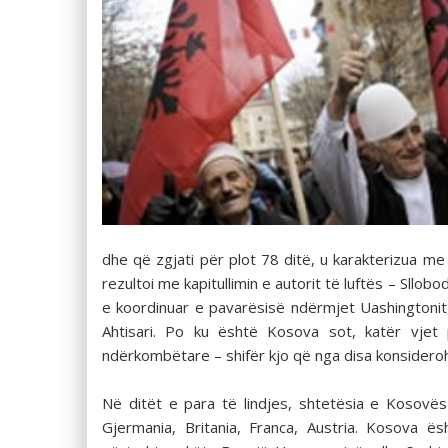
dhe që zgjati për plot 78 ditë, u karakterizua 
rezultoi me kapitullimin e autorit të luftës – Sllo
e koordinuar e pavarësisë ndërmjet Uashingtonit, B
Ahtisari. Po ku është Kosova sot, katër vjet 
ndërkombëtare – shifër kjo që nga disa konsider
Në ditët e para të lindjes, shtetësia e Kosovë
Gjermania, Britania, Franca, Austria. Kosova ë