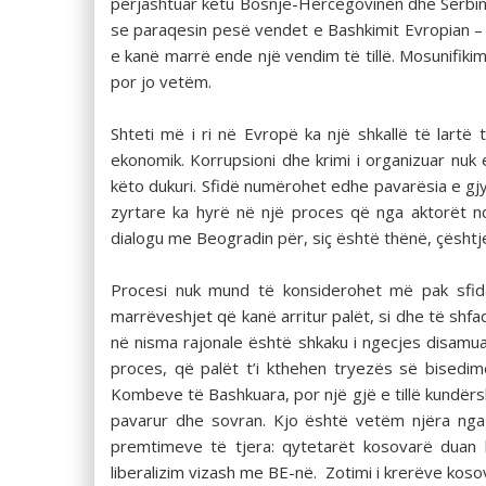
përjashtuar këtu Bosnjë-Hercegovinën dhe Serbi
se paraqesin pesë vendet e Bashkimit Evropian – G
e kanë marrë ende një vendim të tillë. Mosunifikim
por jo vetëm.
Shteti më i ri në Evropë ka një shkallë të lartë
ekonomik. Korrupsioni dhe krimi i organizuar nuk
këto dukuri. Sfidë numërohet edhe pavarësia e gjyqë
zyrtare ka hyrë në një proces që nga aktorët n
dialogu me Beogradin për, siç është thënë, çështje
Procesi nuk mund të konsiderohet më pak sfid
marrëveshjet që kanë arritur palët, si dhe të shf
në nisma rajonale është shkaku i ngecjes disamua
proces, që palët t’i kthehen tryezës së bised
Kombeve të Bashkuara, por një gjë e tillë kundërs
pavarur dhe sovran. Kjo është vetëm njëra nga k
premtimeve të tjera: qytetarët kosovarë duan l
liberalizim vizash me BE-në. Zotimi i krerëve kos