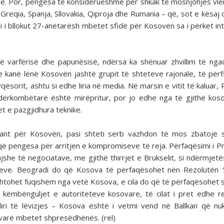
në. Por, pengesa të konsiderueshme për shkak të mosnjohjes vl
reqia, Spanja, Sllovakia, Qiproja dhe Rumania – që, sot e kësaj d
i i bllokut 27-anëtarësh mbetet sfidë për Kosovën sa i përket int
 të varfërisë dhe papunësisë, ndërsa ka shënuar zhvillim të ng
 e kanë lënë Kosovën jashtë grupit të shteteve rajonale, të përf
sorit, ashtu si edhe liria në media. Në marsin e vitit të kaluar, P
dërkombëtarë është mirëpritur, por jo edhe nga të gjithë kos
t e pazgjidhura teknike.
ant për Kosovën, pasi shteti serb vazhdon të mos zbatojë s
aqë pengesa për arritjen e kompromiseve të reja. Përfaqësimi i Pr
jshe të negociatave, me gjithë thirrjet e Brukselit, si ndërmjet
imeve. Beogradi do që Kosova të përfaqësohet nën Rezolutën
htohet fuqishëm nga vetë Kosova, e cila do që të përfaqësohet si
ëmbënguljet e autoriteteve kosovare, të cilat i pret edhe rea
iri të lëvizjes – Kosova është i vetmi vend në Ballkan që n
ovarë mbetet shpresëdhënës. (rel)