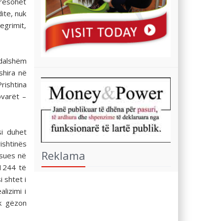
erësohet
ite, nuk
egrimit,
adalshëm
shira në
rishtina
ovarët –
i duhet
ishtinës
Reklama
ësues në
 1244 të
 shtet i
lizimi i
uk gëzon