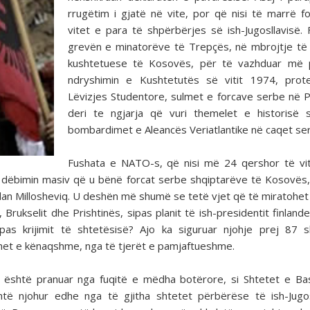
rrugëtim i gjatë në vite, por që nisi të marrë 
vitet e para të shpërbërjes së ish-Jugosllavisë. F
grevën e minatorëve të Trepçës, në mbrojtje të
kushtetuese të Kosovës, për të vazhduar më
ndryshimin e Kushtetutës së vitit 1974, prot
Lëvizjes Studentore, sulmet e forcave serbe në 
deri te ngjarja që vuri themelet e historisë 
bombardimet e Aleancës Veriatlantike në caqet se
Fushata e NATO-s, që nisi më 24 qershor të vi
me dëbimin masiv që u bënë forcat serbe shqiptarëve të Kosovës
bodan Millosheviq. U deshën më shumë se tetë vjet që të miratohet 
rukselit dhe Prishtinës, sipas planit të ish-presidentit finlande
pas krijimit të shtetësisë? Ajo ka siguruar njohje prej 87 
ohet e kënaqshme, nga të tjerët e pamjaftueshme.
s është pranuar nga fuqitë e mëdha botërore, si Shtetet e Ba
shtë njohur edhe nga të gjitha shtetet përbërëse të ish-Jugos