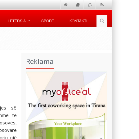
LETËRSIA
SPORT
KONTAKTI
Reklama
ljes së
shme të
Kosovës,
osovarë
priu një