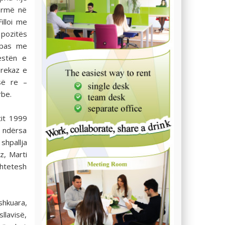
formë në
illoi me
 pozitës
 pas me
estën e
Prekaz e
së re –
rbe.
tit 1999
, ndërsa
shpallja
z, Marti
shtetesh
shkuara,
llavisë,