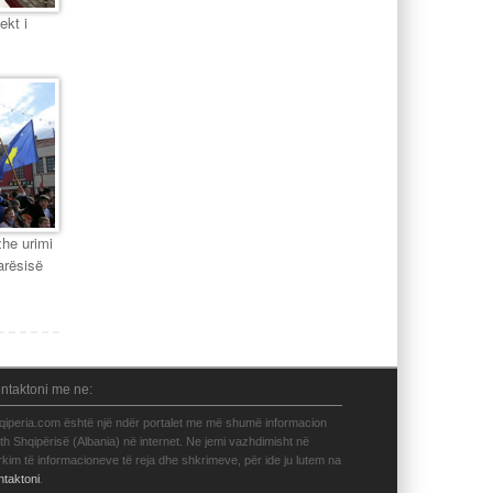
ekt i
zhe urimi
arësisë
ntaktoni me ne:
qiperia.com është një ndër portalet me më shumë informacion
eth Shqipërisë (Albania) në internet. Ne jemi vazhdimisht në
rkim të informacioneve të reja dhe shkrimeve, për ide ju lutem na
ntaktoni
.