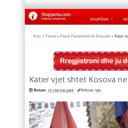
SHQIPËRIA
AR
Kreu
»
Festat
»
Festa Pavarësisë së Kosovës
» Kater vj
Kater vjet shtet Kosova ne
Botuar:
15 vite më parë
Shkruar nga: