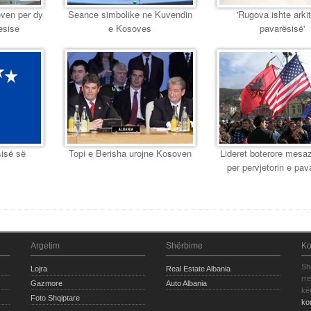
ven per dy
Seance simbolike ne Kuvendin
'Rugova ishte arkit
esise
e Kosoves
pavarësisë'
sisë së
Topi e Berisha urojne Kosoven
Lideret boterore mesa
per pervjetorin e pav
Argetim
Shërbime
Ko
Sh
Lojra
Real Estate Albania
rr
Gazmore
Auto Albania
kë
Foto Shqiptare
ko