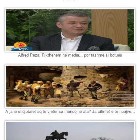
Alfred Peza: Rikthehem ne media... por tashme si botues
A jane shqiptaret aq te vjeter sa mendojne ata? Ja citimet e te huajve...