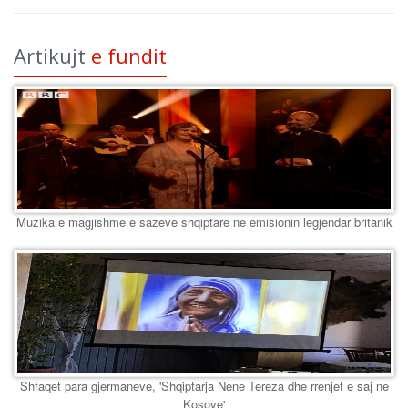
Artikujt
e fundit
Muzika e magjishme e sazeve shqiptare ne emisionin legjendar britanik
Shfaqet para gjermaneve, 'Shqiptarja Nene Tereza dhe rrenjet e saj ne
Kosove'