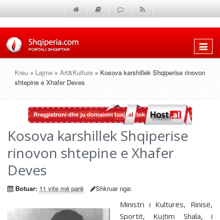
Shfaq
menun
Kreu
»
Lajme
»
Art&Kulture
» Kosova karshillek Shqiperise rinovon
shtepine e Xhafer Deves
Kosova karshillek Shqiperise
rinovon shtepine e Xhafer
Deves
Botuar:
11 vite më parë
Shkruar nga:
Ministri i Kulturës, Rinisë,
Sportit, Kujtim Shala, i