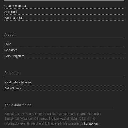
Chat #shqiperia
Albforumi
Webmastera
Argetim
Lojra
Gazmore
Foto Shqiptare
Shërbime
Real Estate Albania
Auto Albania
Kontaktoni me ne:
Shqiperia.com është një ndër portalet me më shumë informacion rreth
Shqipërisë (Albania) në internet. Ne jemi vazhdimisht në kërkim të
informacioneve të reja dhe shkrimeve, për ide ju lutem na
kontaktoni
.