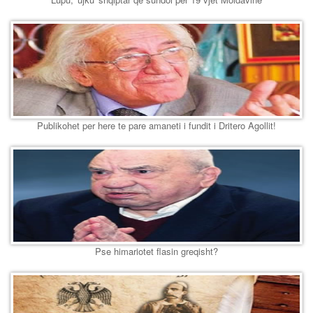
Publikohet per here te pare amaneti i fundit i Dritero Agollit!
Pse himariotet flasin greqisht?