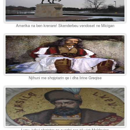
Amerika na ben krenare! Skenderbeu vendoset ne Micigan
Njihuni me shqiptarin qe i dha lirine Greqise
Lupu, 'ujku' shqiptar qe sundoi per 19 vjet Moldavine