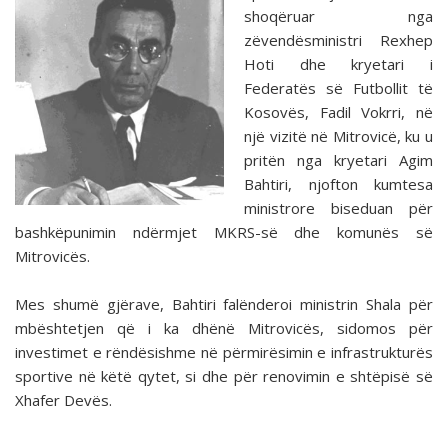
shoqëruar nga
zëvendësministri Rexhep
Hoti dhe kryetari i
Federatës së Futbollit të
Kosovës, Fadil Vokrri, në
një vizitë në Mitrovicë, ku u
pritën nga kryetari Agim
Bahtiri, njofton kumtesa
ministrore biseduan për
bashkëpunimin ndërmjet MKRS-së dhe komunës së
Mitrovicës.
Mes shumë gjërave, Bahtiri falënderoi ministrin Shala për
mbështetjen që i ka dhënë Mitrovicës, sidomos për
investimet e rëndësishme në përmirësimin e infrastrukturës
sportive në këtë qytet, si dhe për renovimin e shtëpisë së
Xhafer Devës.