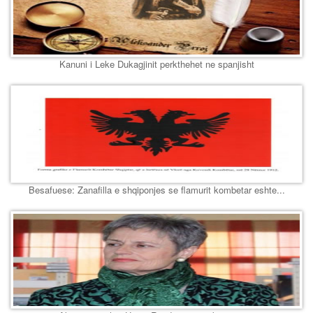
Kanuni i Leke Dukagjinit perkthehet ne spanjisht
Besafuese: Zanafilla e shqiponjes se flamurit kombetar eshte...