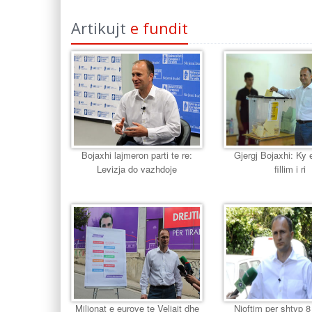
Artikujt
e fundit
Bojaxhi lajmeron parti te re:
Gjergj Bojaxhi: Ky 
Levizja do vazhdoje
fillim i ri
Milionat e eurove te Veliajt dhe
Njoftim per shtyp 