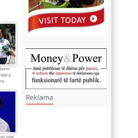
 burim
ratat e
ane
Reklama
ikon mos