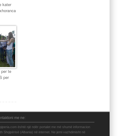
e kater
axhoranca
 per te
PS per
ntaktoni me ne:
qiperia.com është një ndër portalet me më shumë informacion
eth Shqipërisë (Albania) në internet. Ne jemi vazhdimisht në