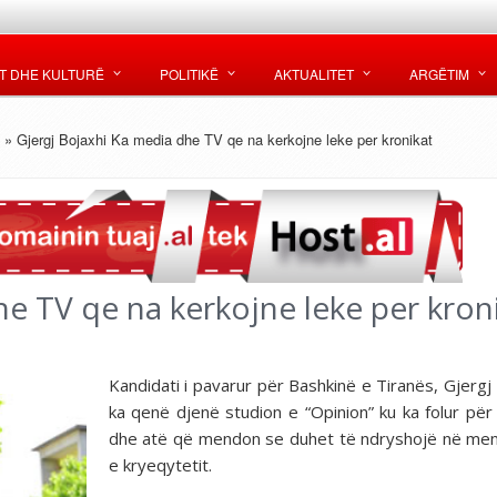
T DHE KULTURË
POLITIKË
AKTUALITET
ARGËTIM
» Gjergj Bojaxhi Ka media dhe TV qe na kerkojne leke per kronikat
e TV qe na kerkojne leke per kron
Kandidati i pavarur për Bashkinë e Tiranës, Gjergj 
ka qenë djenë studion e “Opinion” ku ka folur për
dhe atë që mendon se duhet të ndryshojë në me
e kryeqytetit.