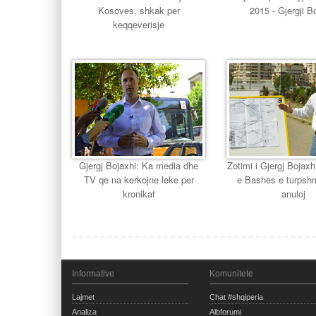
Kosoves, shkak per
2015 - Gjergji B
keqqeverisje
Gjergj Bojaxhi: Ka media dhe
Zotimi i Gjergj Bojaxh
TV qe na kerkojne leke per
e Bashes e turpshm
kronikat
anuloj
Informative
Komunitete
Lajmet
Chat #shqiperia
Analiza
Albforumi