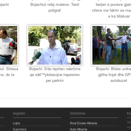
ojaxhi
Bojaxhiut ndaj rivaleve: Testi
berjen e puneve gjat
poligraf
viteve me faktin se m
e ka bllokuar
iut: Shtesa
Bojaxhi: S'do lejohen ndertime
Bojaxhi: Bilete unike
e, do ta
qe sâ€™plotesojne hapesiren
gjitha linjat dhe G
per parkim
autobuzet
Argetim
Shërbime
Ko
Sh
Lojra
Real Estate Albania
rr
Gazmore
Auto Albania