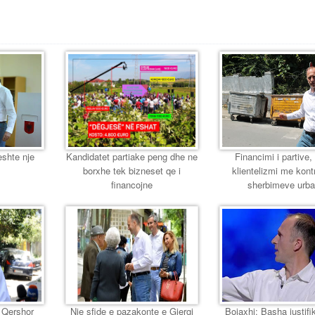
eshte nje
Kandidatet partiake peng dhe ne
Financimi i partive,
borxhe tek bizneset qe i
klientelizmi me kont
financojne
sherbimeve urb
8 Qershor
Nje sfide e pazakonte e Gjergj
Bojaxhi: Basha justif