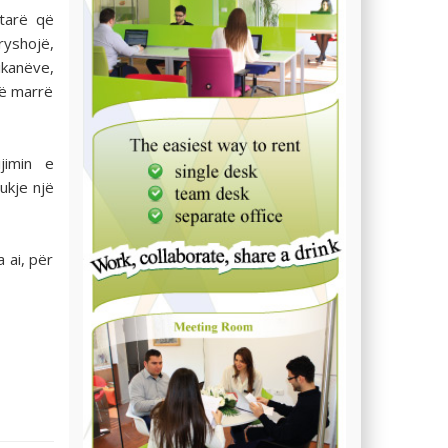
etarë që
ryshojë,
tikanëve,
të marrë
jimin e
ukje një
 ai, për