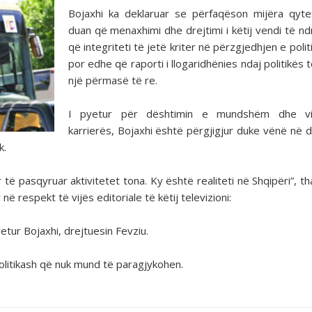
Bojaxhi ka deklaruar se përfaqëson mijëra qyt
duan që menaxhimi dhe drejtimi i këtij vendi të nd
që integriteti të jetë kriter në përzgjedhjen e poli
por edhe që raporti i llogaridhënies ndaj politikës 
një përmasë të re.
I pyetur për dështimin e mundshëm dhe vi
karrierës, Bojaxhi është përgjigjur duke vënë në d
k.
ë pasqyruar aktivitetet tona. Ky është realiteti në Shqipëri”, tha
ë respekt të vijës editoriale të këtij televizioni:
etur Bojaxhi, drejtuesin Fevziu.
politikash që nuk mund të paragjykohen.