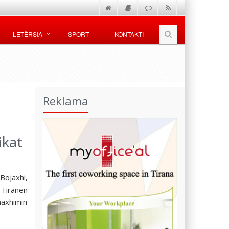
LETËRSIA
SPORT
KONTAKTI
Reklama
ikat
Bojaxhi,
 Tiranën
naxhimin