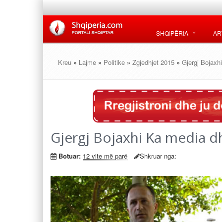
SHQIPËRIA
AR
Kreu
»
Lajme
»
Politike
»
Zgjedhjet 2015
»
Gjergj Bojaxhi
Gjergj Bojaxhi Ka media dh
Botuar:
12 vite më parë
Shkruar nga: