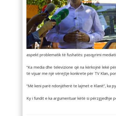
aspekt problematik të fushatës: pasqyrimi mediati
“Ka media dhe televizione që na kërkojnë lekë për t
të vijuar me një vërejtje konkrete për TV Klan, por n
“Më keni parë ndonjëherë te lajmet e Klanit”, ka py
Ky i fundit e ka argumentuar këtë si përzgjedhje 