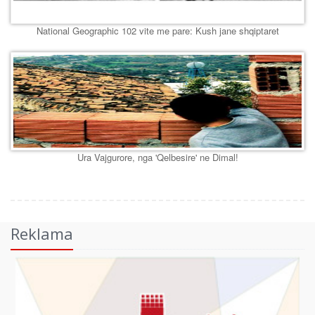
National Geographic 102 vite me pare: Kush jane shqiptaret
Ura Vajgurore, nga 'Qelbesire' ne Dimal!
Reklama