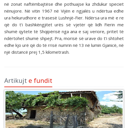
në zonat naftëmbajtëse dhe pothuajse ka zhdukur speciet
nënujore. Në vitin 1967 në Vijën e ngjalës u ndërtua edhe
ura hekurudhore e trasesë Lushnjë-Fier. Ndërsa ura më e re
që do t'i bashkëngjitet urës së vjetër që lidh Fierin me
shumë qytete të Shqipërisë nga ana e saj veriore, pritet të
ndërtohet shumë shpejt. Pra, morisë së urave do t'i shtohet
edhe kjo urë që do të rrisë numrin në 13 në lumin Gjanicë, në
një distancë prej 1,5 kilometrash.
Artikujt
e fundit