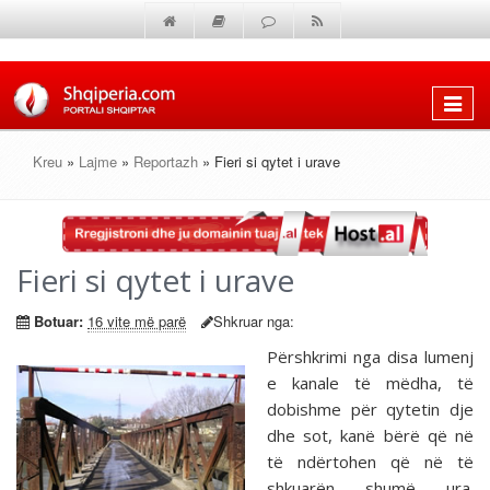
Shfaq
menun
Kreu
»
Lajme
»
Reportazh
» Fieri si qytet i urave
Fieri si qytet i urave
Botuar:
16 vite më parë
Shkruar nga:
Përshkrimi nga disa lumenj
e kanale të mëdha, të
dobishme për qytetin dje
dhe sot, kanë bërë që në
të ndërtohen që në të
shkuarën shumë ura.