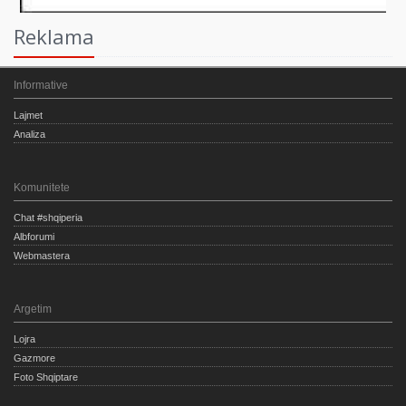
Reklama
Informative
Lajmet
Analiza
Komunitete
Chat #shqiperia
Albforumi
Webmastera
Argetim
Lojra
Gazmore
Foto Shqiptare