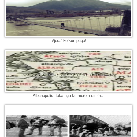
'Vjosa' kerkon paqe!
Albanopolis, toka nga ku morem emrin...