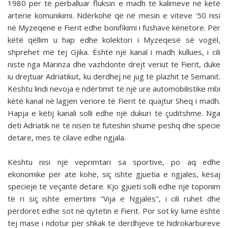
1980 për të përballuar fluksin e madh të kalimeve në këtë
arterie komunikimi. Ndërkohë që në mesin e viteve '50 nisi
në Myzeqenë e Fierit edhe bonifikimi i fushave kënetore. Për
këtë qëllim u hap edhe kolektori i Myzeqesë së vogël,
shprehet më tej Gjika. Është një kanal i madh kullues, i cili
niste nga Marinza dhe vazhdonte drejt veriut të Fierit, duke
iu drejtuar Adriatikut, ku derdhej në jug të plazhit të Semanit.
Kështu lindi nevoja e ndërtimit të një ure automobilistike mbi
këtë kanal në lagjen veriore të Fierit të quajtur Sheq i madh.
Hapja e këtij kanali solli edhe një dukuri të çuditshme. Nga
deti Adriatik në të nisën të futeshin shumë peshq dhe specie
detare, mes të cilave edhe ngjala.
Kështu nisi një veprimtari sa sportive, po aq edhe
ekonomike për atë kohë, siç ishte gjuetia e ngjalës, kësaj
specieje të veçantë detare. Kjo gjueti solli edhe një toponim
të ri siç ishte emërtimi "Vija e Ngjalës", i cili ruhet dhe
përdoret edhe sot në qytetin e Fierit. Por sot ky lumë është
tej mase i ndotur për shkak të derdhjeve të hidrokarbureve