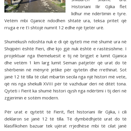
Historiani Ilir Gjika flet
lidhur me ndërtimin e tyre.
Vetëm mbi Gjanicë ndodhen shtatë ura, teksa pritet që
rruga e re t'i shtojë numrit 12 edhe një tjetër urë.
Shumëkush ndoshta nuk e di që qyteti me më shumë ura në
Shqipëri është Fieri, dhe kjo gjë nuk është e rastësishme. I
projektuar nga themeluesit e tij në brigjet e lumit Gjanica
dhe vetëm 1 km larg lumit Seman patjetër që urat do të
shërbenin në mënyrë jetike për qytetin dhe rrethinat. Sot
janë 12 të tilla të cilat mbartin secila nga një histori më vete,
që nis nga shekulli XVIII për të vazhduar deri në ditët tona.
Qyteti i Fierit ka shumë histori qysh nga ndërtimi i tij deri në
zgjerimin e sotëm modern.
Për urat e qytetit të Fierit, flet historiani Ilir Gjika, i cili
deklaron se janë 12 të tilla. Të dymbëdhjetë urat do të
klasifikohen bazuar tek ujërat rrjedhëse mbi të cilat janë