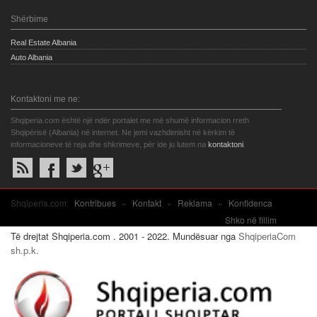
Shërbime
Real Estate Albania
Auto Albania
Kontaktoni me ne:
Shqiperia.com është një ndër portalet me më shumë informacion rreth
Shqipërisë (Albania) në internet. Ne jemi vazhdimisht në kërkim të
informacioneve të reja dhe shkrimeve, për ide ju lutem na
kontaktoni
.
Shqiperia.com:
Kontribues
»
Kontakt
»
Reklama
»
Konfidenca
Shko në fillim
Të drejtat Shqiperia.com . 2001 - 2022. Mundësuar nga
ShqiperiaCom
sh.p.k.