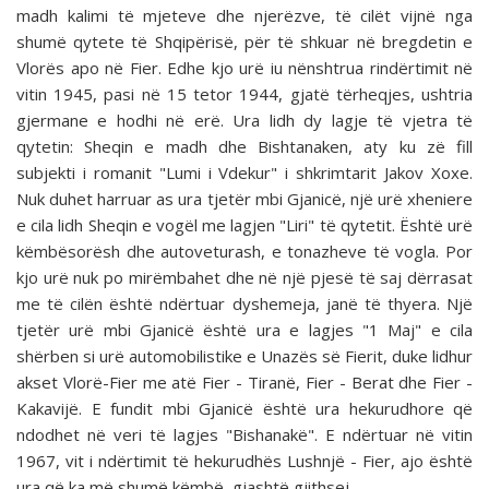
madh kalimi të mjeteve dhe njerëzve, të cilët vijnë nga
shumë qytete të Shqipërisë, për të shkuar në bregdetin e
Vlorës apo në Fier. Edhe kjo urë iu nënshtrua rindërtimit në
vitin 1945, pasi në 15 tetor 1944, gjatë tërheqjes, ushtria
gjermane e hodhi në erë. Ura lidh dy lagje të vjetra të
qytetin: Sheqin e madh dhe Bishtanaken, aty ku zë fill
subjekti i romanit "Lumi i Vdekur" i shkrimtarit Jakov Xoxe.
Nuk duhet harruar as ura tjetër mbi Gjanicë, një urë xheniere
e cila lidh Sheqin e vogël me lagjen "Liri" të qytetit. Është urë
këmbësorësh dhe autoveturash, e tonazheve të vogla. Por
kjo urë nuk po mirëmbahet dhe në një pjesë të saj dërrasat
me të cilën është ndërtuar dyshemeja, janë të thyera. Një
tjetër urë mbi Gjanicë është ura e lagjes "1 Maj" e cila
shërben si urë automobilistike e Unazës së Fierit, duke lidhur
akset Vlorë-Fier me atë Fier - Tiranë, Fier - Berat dhe Fier -
Kakavijë. E fundit mbi Gjanicë është ura hekurudhore që
ndodhet në veri të lagjes "Bishanakë". E ndërtuar në vitin
1967, vit i ndërtimit të hekurudhës Lushnjë - Fier, ajo është
ura që ka më shumë këmbë, gjashtë gjithsej.