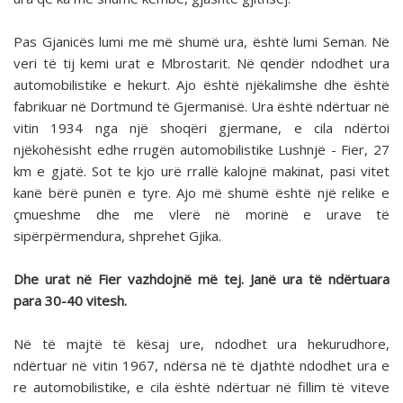
Pas Gjanicës lumi me më shumë ura, është lumi Seman. Në
veri të tij kemi urat e Mbrostarit. Në qendër ndodhet ura
automobilistike e hekurt. Ajo është njëkalimshe dhe është
fabrikuar në Dortmund të Gjermanisë. Ura është ndërtuar në
vitin 1934 nga një shoqëri gjermane, e cila ndërtoi
njëkohësisht edhe rrugën automobilistike Lushnjë - Fier, 27
km e gjatë. Sot te kjo urë rrallë kalojnë makinat, pasi vitet
kanë bërë punën e tyre. Ajo më shumë është një relike e
çmueshme dhe me vlerë në morinë e urave të
sipërpërmendura, shprehet Gjika.
Dhe urat në Fier vazhdojnë më tej. Janë ura të ndërtuara
para 30-40 vitesh.
Në të majtë të kësaj ure, ndodhet ura hekurudhore,
ndërtuar në vitin 1967, ndërsa në të djathtë ndodhet ura e
re automobilistike, e cila është ndërtuar në fillim të viteve