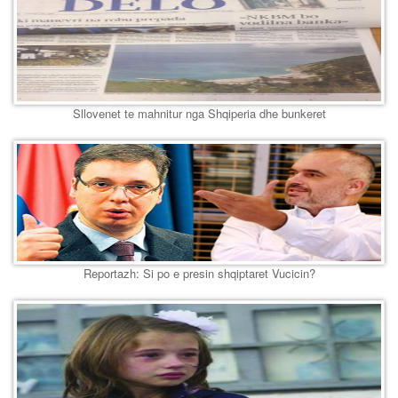
Sllovenet te mahnitur nga Shqiperia dhe bunkeret
Reportazh: Si po e presin shqiptaret Vucicin?