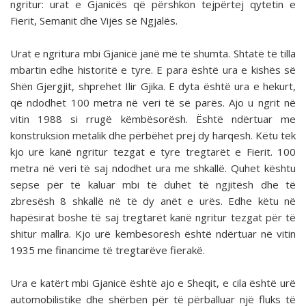
ngritur: urat e Gjanicës që përshkon tejpërtej qytetin e
Fierit, Semanit dhe Vijës së Ngjalës.
Urat e ngritura mbi Gjanicë janë më të shumta. Shtatë të tilla
mbartin edhe historitë e tyre. E para është ura e kishës së
Shën Gjergjit, shprehet Ilir Gjika. E dyta është ura e hekurt,
që ndodhet 100 metra në veri të së parës. Ajo u ngrit në
vitin 1988 si rrugë këmbësorësh. Është ndërtuar me
konstruksion metalik dhe përbëhet prej dy harqesh. Këtu tek
kjo urë kanë ngritur tezgat e tyre tregtarët e Fierit. 100
metra në veri të saj ndodhet ura me shkallë. Quhet kështu
sepse për të kaluar mbi të duhet të ngjitësh dhe të
zbresësh 8 shkallë në të dy anët e urës. Edhe këtu në
hapësirat boshe të saj tregtarët kanë ngritur tezgat për të
shitur mallra. Kjo urë këmbësorësh është ndërtuar në vitin
1935 me financime të tregtarëve fierakë.
Ura e katërt mbi Gjanicë është ajo e Sheqit, e cila është urë
automobilistike dhe shërben për të përballuar një fluks të