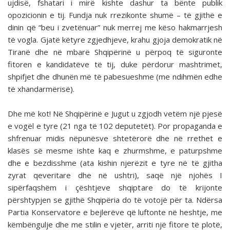
ujdisë, fshatari i mirë kishte dashur ta bënte publik
opozicionin e tij. Fundja nuk rrezikonte shumë – të gjithë e
dinin që “beu i zvetënuar” nuk merrej me këso hakmarrjesh
të vogla. Gjatë këtyre zgjedhjeve, krahu gjoja demokratik në
Tiranë dhe në mbarë Shqipërinë u përpoq të siguronte
fitoren e kandidatëve të tij, duke përdorur mashtrimet,
shpifjet dhe dhunën më të pabesueshme (me ndihmën edhe
të xhandarmërisë).
Dhe më kot! Në Shqipërinë e Jugut u zgjodh vetëm një pjesë
e vogël e tyre (21 nga të 102 deputetët). Por propaganda e
shfrenuar midis nëpunësve shtetërorë dhe në rrethet e
klasës së mesme ishte kaq e zhurmshme, e paturpshme
dhe e bezdisshme (ata kishin njerëzit e tyre në të gjitha
zyrat qeveritare dhe në ushtri), saqë një njohës I
sipërfaqshëm i çështjeve shqiptare do të krijonte
përshtypjen se gjithë Shqipëria do të votojë për ta. Ndërsa
Partia Konservatore e bejlerëve që luftonte në heshtje, me
këmbëngulje dhe me stilin e vjetër, arriti një fitore të plotë,