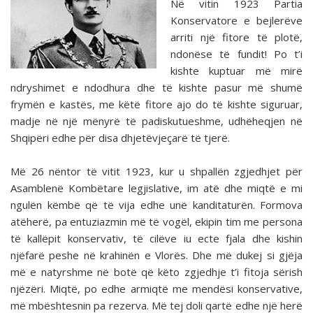
Në vitin 1923 Partia
Konservatore e bejlerëve
arriti një fitore të plotë,
ndonëse të fundit! Po t’i
kishte kuptuar më mirë
ndryshimet e ndodhura dhe të kishte pasur më shumë
frymën e kastës, me këtë fitore ajo do të kishte siguruar,
madje në një mënyrë të padiskutueshme, udhëheqjen në
Shqipëri edhe për disa dhjetëvjeçarë të tjerë.
Më 26 nëntor të vitit 1923, kur u shpallën zgjedhjet për
Asamblenë Kombëtare legjislative, im atë dhe miqtë e mi
ngulën këmbë që të vija edhe unë kanditaturën. Formova
atëherë, pa entuziazmin më të vogël, ekipin tim me persona
të kallëpit konservativ, të cilëve iu ecte fjala dhe kishin
njëfarë peshe në krahinën e Vlorës. Dhe më dukej si gjëja
më e natyrshme në botë që këto zgjedhje t’i fitoja sërish
njëzëri. Miqtë, po edhe armiqtë me mendësi konservative,
më mbështesnin pa rezerva. Më tej doli qartë edhe një herë