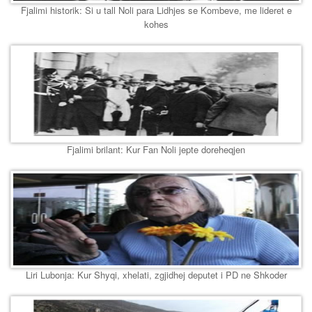
Fjalimi historik: Si u tall Noli para Lidhjes se Kombeve, me lideret e
kohes
Fjalimi brilant: Kur Fan Noli jepte doreheqjen
Liri Lubonja: Kur Shyqi, xhelati, zgjidhej deputet i PD ne Shkoder