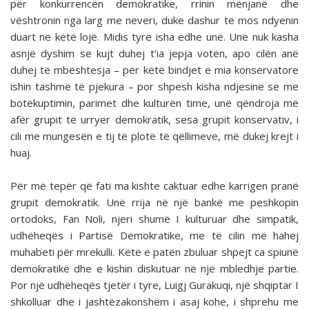
për konkurrencën demokratike, rrinin mënjanë dhe
vështronin nga larg me neveri, duke dashur të mos ndyenin
duart në këtë lojë. Midis tyre isha edhe unë. Unë nuk kasha
asnjë dyshim se kujt duhej t’ia jepja votën, apo cilën anë
duhej të mbështesja – për këtë bindjet e mia konservatore
ishin tashmë të pjekura – por shpesh kisha ndjesinë se me
botëkuptimin, parimet dhe kulturën time, unë qëndroja më
afër grupit të urryer demokratik, sesa grupit konservativ, i
cili me mungesën e tij të plotë të qëllimeve, më dukej krejt i
huaj.
Për më tepër që fati ma kishte caktuar edhe karrigen pranë
grupit demokratik. Unë rrija në një bankë me peshkopin
ortodoks, Fan Noli, njeri shumë I kulturuar dhe simpatik,
udhëheqës i Partisë Demokratike, me të cilin më hahej
muhabeti për mrekulli. Këtë e patën zbuluar shpejt ca spiunë
demokratikë dhe e kishin diskutuar në një mbledhje partie.
Por një udhëheqës tjetër i tyre, Luigj Gurakuqi, një shqiptar I
shkolluar dhe i jashtëzakonshëm i asaj kohe, i shprehu me