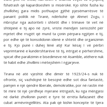
fshatrash që kapardiseshim si misërokë. Kjo ishte fusha ku
zhvillohej gara midis pothuajse gjithë pjesëmarrësve të
panairit politik në Tiranë, ndërkohë që Ahmet Zogu, i
mbrojtur nga autoriteti i shtetit dhe i trimave të vet në
shtëpinë e tij apo në zyrë, vriste mendjen seriozisht për
mjetet dhe rrugët që mund ta çonin përpara ngjitjen e tij,
por edhe që të konsolidonin idenë e shtetit dhe organizimin
e tij. Kjo punë i duhej lënë atij! Kur kësaj I vë përbri
veprimtarinë e kundërshtarëve të tij, intrigat e përhershme,
spicat dhe paralizimin e bisedimeve në Asamble, atëhere nuk
të habit edhe zhvillimi i mëtejshëm I ngjarjeve.
Tirana në atë vjeshtë dhe dimër të 1923/24-s nuk të
ofronte, siç vazhdojnë të besojnë edhe sot disa fantastë,
pamjen e një qendre liberale, demokratike, por në rastin më
të mire të një çerdheje mjerane intrigash, ku nga mëngjesi
në darkë zhvillonin punët e tyre të errëta llafazanët dhe
cubat armëvringëllitës. Ata pak që kishin koncepte të tjera