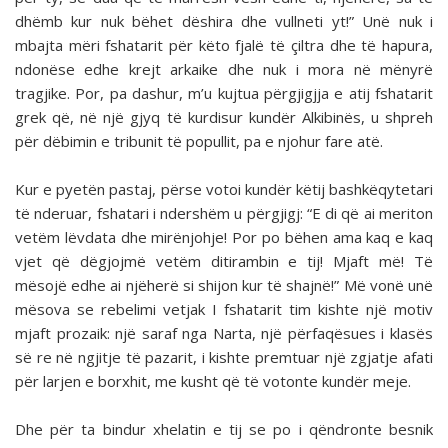
dhëmb kur nuk bëhet dëshira dhe vullneti yt!” Unë nuk i
mbajta mëri fshatarit për këto fjalë të çiltra dhe të hapura,
ndonëse edhe krejt arkaike dhe nuk i mora në mënyrë
tragjike. Por, pa dashur, m’u kujtua përgjigjja e atij fshatarit
grek që, në një gjyq të kurdisur kundër Alkibinës, u shpreh
për dëbimin e tribunit të popullit, pa e njohur fare atë.
Kur e pyetën pastaj, përse votoi kundër këtij bashkëqytetari
të nderuar, fshatari i ndershëm u përgjigj: “E di që ai meriton
vetëm lëvdata dhe mirënjohje! Por po bëhen ama kaq e kaq
vjet që dëgjojmë vetëm ditirambin e tij! Mjaft më! Të
mësojë edhe ai njëherë si shijon kur të shajnë!” Më vonë unë
mësova se rebelimi vetjak I fshatarit tim kishte një motiv
mjaft prozaik: një saraf nga Narta, një përfaqësues i klasës
së re në ngjitje të pazarit, i kishte premtuar një zgjatje afati
për larjen e borxhit, me kusht që të votonte kundër meje.
Dhe për ta bindur xhelatin e tij se po i qëndronte besnik