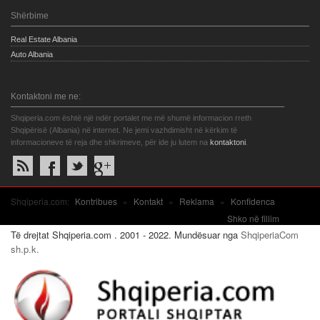
Shërbime
Real Estate Albania
Auto Albania
Kontaktoni me ne:
Shqiperia.com është një ndër portalet me më shumë informacion rreth
Shqipërisë (Albania) në internet. Ne jemi vazhdimisht në kërkim të
informacioneve të reja dhe shkrimeve, për ide ju lutem na
kontaktoni
.
Shqiperia.com:
Kontribues
»
Kontakt
»
Reklama
»
Konfidenca
Shko në fillim
Të drejtat Shqiperia.com . 2001 - 2022. Mundësuar nga
ShqiperiaCom
sh.p.k.