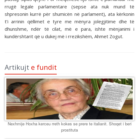
rrugë legale parlamentare (sepse ata nuk mund të
shpresonin kurrë për shumicën në parlament), ata kërkonin
t’i arrinin qëllimet e tyre me mënyra jolegjitime dhe të
dhunshme, ndër të cilat, më e para, ishte mënjanimi i
kundërshtarit që u dukej më i rrezikshëm, Ahmet Zogut.
Artikujt
e fundit
Nexhmije Hoxha kerceu rreth kokes se prere te italianit. Shoqet i beri
prostituta