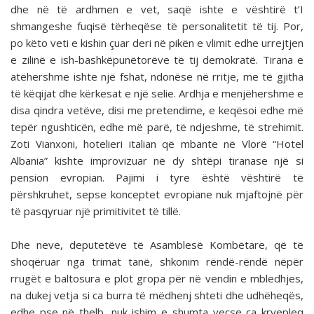
dhe në të ardhmen e vet, saqë ishte e vështirë t’I
shmangeshe fuqisë tërheqëse të personalitetit të tij. Por,
po këto veti e kishin çuar deri në pikën e vlimit edhe urrejtjen
e zilinë e ish-bashkëpunëtorëve të tij demokratë. Tirana e
atëhershme ishte një fshat, ndonëse në rritje, me të gjitha
të këqijat dhe kërkesat e një selie. Ardhja e menjëhershme e
disa qindra vetëve, disi me pretendime, e keqësoi edhe më
tepër ngushticën, edhe më parë, të ndjeshme, të strehimit.
Zoti Vianxoni, hotelieri italian që mbante në Vlorë “Hotel
Albania” kishte improvizuar në dy shtëpi tiranase një si
pension evropian. Pajimi i tyre është vështirë të
përshkruhet, sepse konceptet evropiane nuk mjaftojnë për
të pasqyruar një primitivitet të tillë.
Dhe neve, deputetëve të Asamblesë Kombëtare, që të
shoqëruar nga trimat tanë, shkonim rëndë-rëndë nëpër
rrugët e baltosura e plot gropa për në vendin e mbledhjes,
na dukej vetja si ca burra të mëdhenj shteti dhe udhëheqës,
edhe pse në thelb, nuk ishim e shumta veçse ca kryepleq