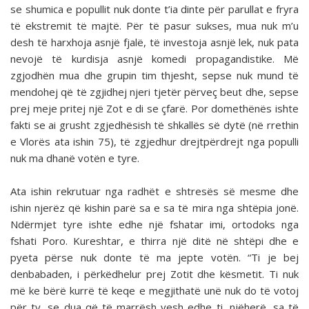
se shumica e popullit nuk donte t’ia dinte për parullat e fryra
të ekstremit të majtë. Për të pasur sukses, mua nuk m’u
desh të harxhoja asnjë fjalë, të investoja asnjë lek, nuk pata
nevojë të kurdisja asnjë komedi propagandistike. Më
zgjodhën mua dhe grupin tim thjesht, sepse nuk mund të
mendohej që të zgjidhej njeri tjetër përveç beut dhe, sepse
prej meje pritej një Zot e di se çfarë. Por domethënës ishte
fakti se ai grusht zgjedhësish të shkallës së dytë (në rrethin
e Vlorës ata ishin 75), të zgjedhur drejtpërdrejt nga populli
nuk ma dhanë votën e tyre.
Ata ishin rekrutuar nga radhët e shtresës së mesme dhe
ishin njerëz që kishin parë sa e sa të mira nga shtëpia jonë.
Ndërmjet tyre ishte edhe një fshatar imi, ortodoks nga
fshati Poro. Kureshtar, e thirra një ditë në shtëpi dhe e
pyeta përse nuk donte të ma jepte votën. “Ti je bej
denbabaden, i përkëdhelur prej Zotit dhe kësmetit. Ti nuk
më ke bërë kurrë të keqe e megjithatë unë nuk do të votoj
për ty, se dua që të marrësh vesh edhe ti, njëherë, sa të