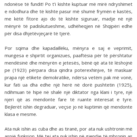
ndonëse të fundit! Po t’i kishte kuptuar më mirë ndryshimet
e ndodhura dhe të kishte pasur më shumë frymën e kastës,
me këtë fitore ajo do të kishte siguruar, madje në një
mënyrë të padiskutueshme, udhëheqjen në Shqipëri edhe
për disa dhjetëvjeçarë të tjerë.
Por sqima dhe kapadaillëku, mënyra e saj e veprimit,
mungesa e shpirtit organizues, paaftësia për të përshtatur
mendësinë dhe mënyrën e jetesës, bënë që ata të lëshojnë
pe (1923) përpara disa qindra poterexhinjve, të maskuar
prapa një etikete demokratike, ndërsa vetëm pak më vonë,
kur fati ua dha edhe një herë në dorë pushtetin (1925),
ndihmuan të hipë në shalë një diktator nga klani i tyre, një
njeri që as mendonte fare të ruante interesat e tyre.
Bejlerët ishin degraduar, veçse jo në kuptimin që mendonte
klasa e mesme.
Ata nuk ishin as cuba dhe as tiranë, por ata nuk ushtronin më
asnjë funksion. Më tej ata nuk ishin në gjendje të mbronin as