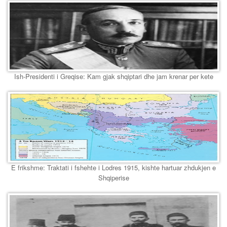
Ish-Presidenti i Greqise: Kam gjak shqiptari dhe jam krenar per kete
E frikshme: Traktati i fshehte i Lodres 1915, kishte hartuar zhdukjen e
Shqiperise