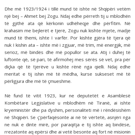
Dhe më 1923/1924 i tillë mund të ishte në Shqipëri vetëm
një bej – Ahmet bej Zogu. Ndaj edhe përreth tij u mblodhën
të gjithë ata që kërkonin udhëheqje dhe përfitim. Në
krahasim me bejlerët e tjerë, Zogu nuk kishte mjete, madje
mund të themi, ishte I varfër. Por kishte gjëra të tjera që
nuk I kishin ata – ishte më i zgjuar, më trim, më energjik, më
serioz, më bindës dhe më popullor se ata. Atij i duhej të
luftonte që, së pari, të afirmohej mes sërës së vet, pra për
diçka që të tjerëve u kishte rënë nga qielli. Ndaj edhe
meritat e tij ishin më të mëdha, kurse sukseset më të
përligjura dhe më të çmueshme.
Në fund të vitit 1923, kur ne deputetët e Asamblesë
Kombëtare Legjislative u mblodhëm në Tiranë, ai ishte
kryeministër dhe pa dyshim, personaliteti më i rëndësishëm
në Shqipëri. Se ç’përfaqësonte ai në të vërtetë, asnjëri nga
ne nuk e dinte mirë, por paraqitja e tij ishte aq bindëse,
rrezatonte aq epërsi dhe ai vetë besonte aq fort në misionin