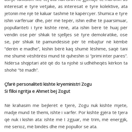
interesat e tyre vetjake, as interesat e tyre kolektive, ata
jetonin me një të kaluar tashmë të kapërcyer. Shumica e tyre
ishin varfëruar dhe, për më tepër, ishin edhe të paarsimuar,
popullariteti i tyre kishte rënë, ata ishin bërë të huaj për
vendin ose për shkak të sjelljes së tyre demokratike, ose
se, për shkak të pamundësisë për të mbajtur në këmbë
“derën e madhe”, kishin bërë kaq shumë lëshime, saqë tani
me shumë vështirësi mund të quheshin si “primi inter pares”.
Ndërsa shqiptari atë që do ta njohë si udhëheqës kërkon ta
shohë “të madh”.
Çfarë personaliteti kishte kryeministri Zogu
Si filloi ngritja e Ahmet bej Zogut
Në krahasim me bejlerët e tjerë, Zogu nuk kishte mjete,
madje mund të themi, ishte i varfër. Por kishte gjëra të tjera
që nuk i kishin ata: ishte më I zgjuar, më trim, më energjik,
më serioz, më bindës dhe më popullor se ata.