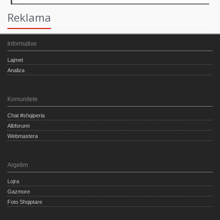
Reklama
Informative
Lajmet
Analiza
Komunitete
Chat #shqiperia
Albforumi
Webmastera
Argetim
Lojra
Gazmore
Foto Shqiptare