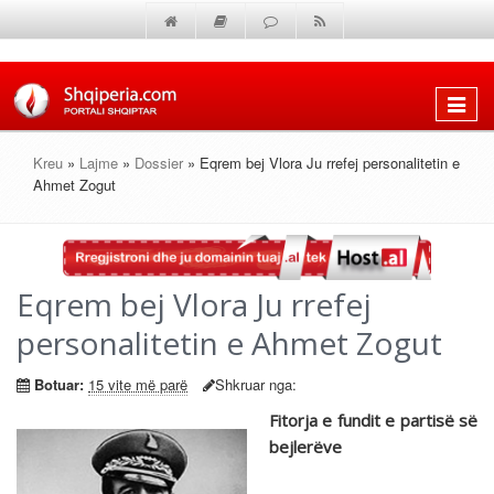
Shfaq
menun
Kreu
»
Lajme
»
Dossier
» Eqrem bej Vlora Ju rrefej personalitetin e
Ahmet Zogut
Eqrem bej Vlora Ju rrefej
personalitetin e Ahmet Zogut
Botuar:
15 vite më parë
Shkruar nga:
Fitorja e fundit e partisë së
bejlerëve