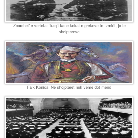
'Zbardhet' e verteta: Turqit kane kokat e grekeve te Izmirit, jo te
shqiptareve
Faik Konica: Ne shqiptaret nuk veme dot mend