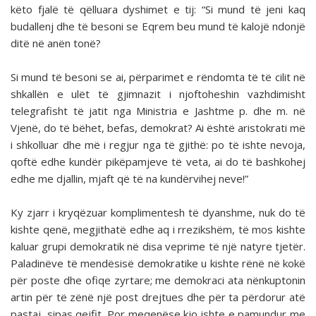
këto fjalë të qëlluara dyshimet e tij: “Si mund të jeni kaq
budallenj dhe të besoni se Eqrem beu mund të kalojë ndonjë
ditë në anën tonë?
Si mund të besoni se ai, përparimet e rëndomta të të cilit në
shkallën e ulët të gjimnazit i njoftoheshin vazhdimisht
telegrafisht të jatit nga Ministria e Jashtme p. dhe m. në
Vjenë, do të bëhet, befas, demokrat? Ai është aristokrati më
i shkolluar dhe më i regjur nga të gjithë: po të ishte nevoja,
qoftë edhe kundër pikëpamjeve të veta, ai do të bashkohej
edhe me djallin, mjaft që të na kundërvihej neve!”
Ky zjarr i kryqëzuar komplimentesh të dyanshme, nuk do të
kishte qenë, megjithatë edhe aq i rrezikshëm, të mos kishte
kaluar grupi demokratik në disa veprime të një natyre tjetër.
Paladinëve të mendësisë demokratike u kishte rënë në kokë
për poste dhe ofiqe zyrtare; me demokraci ata nënkuptonin
artin për të zënë një post drejtues dhe për ta përdorur atë
pastaj, sipas qejfit. Por meqenëse kjo ishte e pamundur me