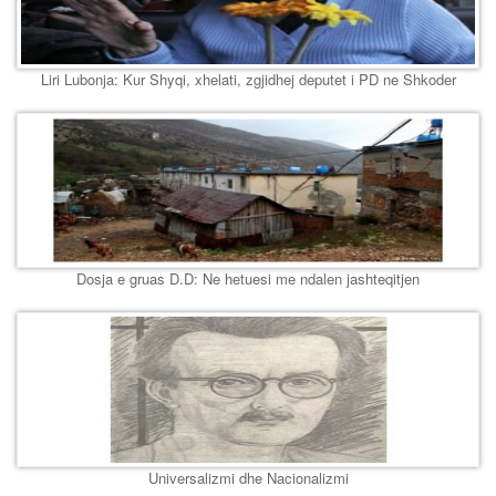
Liri Lubonja: Kur Shyqi, xhelati, zgjidhej deputet i PD ne Shkoder
Dosja e gruas D.D: Ne hetuesi me ndalen jashteqitjen
Universalizmi dhe Nacionalizmi