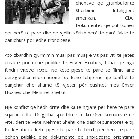
dhënave që grumbullonte
Shërbimi Inteligjent
amerikan, CIA.
Dokumentet që publikohen
për herë të parë dhe që sjellin sërish herë të parë fakte të
panjohura por edhe tronditëse.
Ato zbardhin gjurmimin muaj pas muaji e vit pas viti të jetës
private por edhe publike të Enver Hoxhës, filluar që nga
fundi i viteve 1950. Në këtë pjesë të parë të filmit janë
përzgjedhur informacionet që kanë lidhje me një konflikt të
panjohur dhe shumë të vjetër për pushtet mes Enver
Hoxhës dhe Mehmet Shehut.
Një konflikt që hedh dritë dhe ka të ngjarë për herë të parë
sqaron edhe të gjitha spastrimet e krerëve komunistë në
vite, deri te vetë Mehmet Shehu dhe bashkëpunëtorët e tij.
Po kështu në këtë pjesë të parë të filmit, për herë të parë
bëhen publike disa dokumente që shpjegojnë orientimin