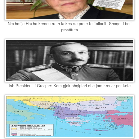
Nexhmije Hoxha kerceu rreth kokes se prere te italianit. Shoqet i beri
prostituta
Ish-Presidenti i Greqise: Kam gjak shqiptari dhe jam krenar per kete