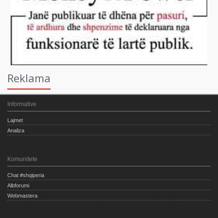
Reklama
Informative
Lajmet
Analiza
Komunitete
Chat #shqiperia
Albforumi
Webmastera