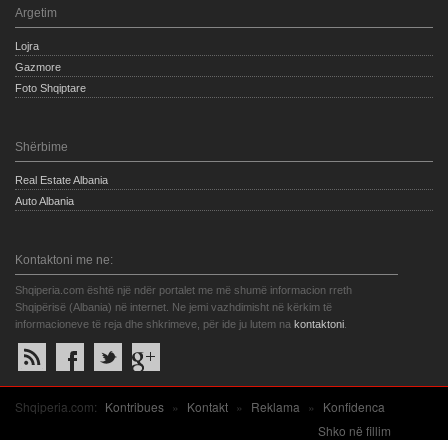
Argetim
Lojra
Gazmore
Foto Shqiptare
Shërbime
Real Estate Albania
Auto Albania
Kontaktoni me ne:
Shqiperia.com është një ndër portalet me më shumë informacion rreth
Shqipërisë (Albania) në internet. Ne jemi vazhdimisht në kërkim të
informacioneve të reja dhe shkrimeve, për ide ju lutem na
kontaktoni
.
Shqiperia.com:
Kontribues
»
Kontakt
»
Reklama
»
Konfidenca
Shko në fillim