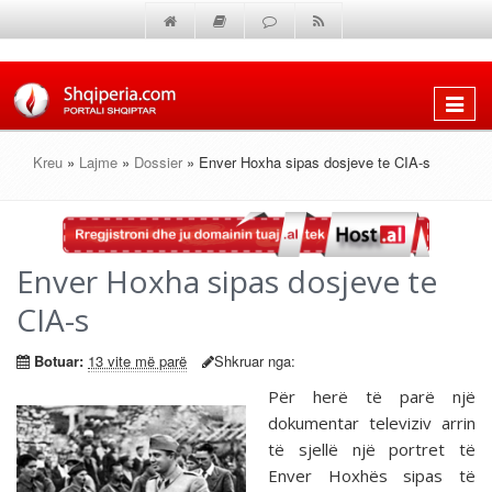
Shfaq
menun
Kreu
»
Lajme
»
Dossier
» Enver Hoxha sipas dosjeve te CIA-s
Enver Hoxha sipas dosjeve te
CIA-s
Botuar:
13 vite më parë
Shkruar nga:
Për herë të parë një
dokumentar televiziv arrin
të sjellë një portret të
Enver Hoxhës sipas të