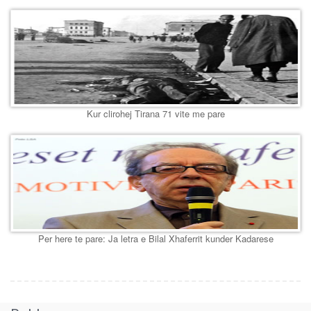
Kur clirohej Tirana 71 vite me pare
Per here te pare: Ja letra e Bilal Xhaferrit kunder Kadarese