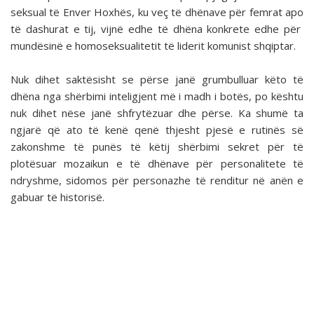
seksual të Enver Hoxhës, ku veç të dhënave për femrat apo
të dashurat e tij, vijnë edhe të dhëna konkrete edhe për
mundësinë e homoseksualitetit të liderit komunist shqiptar.
Nuk dihet saktësisht se përse janë grumbulluar këto të
dhëna nga shërbimi inteligjent më i madh i botës, po kështu
nuk dihet nëse janë shfrytëzuar dhe përse. Ka shumë ta
ngjarë që ato të kenë qenë thjesht pjesë e rutinës së
zakonshme të punës të këtij shërbimi sekret për të
plotësuar mozaikun e të dhënave për personalitete të
ndryshme, sidomos për personazhe të renditur në anën e
gabuar të historisë.