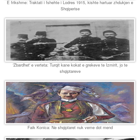
E frikshme: Traktati i fshehte i Lodres 1915, kishte hartuar zhdukjen e
Shqiperise
'Zbardhet' e verteta: Turqit kane kokat e grekeve te Izmirit, jo te
shqiptareve
Faik Konica: Ne shqiptaret nuk veme dot mend