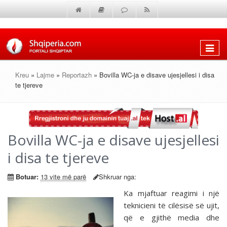
Shfaq
menun
Kreu
»
Lajme
»
Reportazh
» Bovilla WC-ja e disave ujesjellesi i disa
te tjereve
Bovilla WC-ja e disave ujesjellesi
i disa te tjereve
Botuar:
13 vite më parë
Shkruar nga:
Ka mjaftuar reagimi i një
teknicieni të cilësisë së ujit,
që e gjithë media dhe