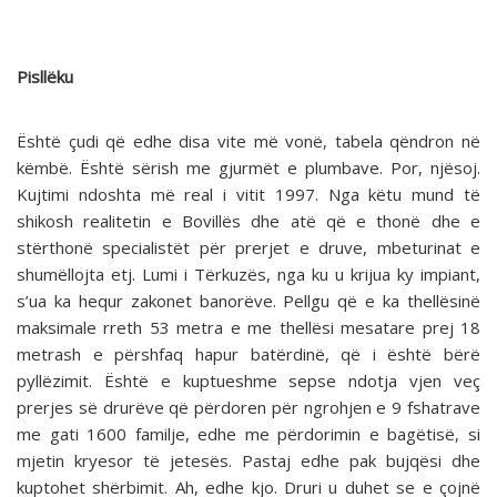
Pisllëku
Është çudi që edhe disa vite më vonë, tabela qëndron në
këmbë. Është sërish me gjurmët e plumbave. Por, njësoj.
Kujtimi ndoshta më real i vitit 1997. Nga këtu mund të
shikosh realitetin e Bovillës dhe atë që e thonë dhe e
stërthonë specialistët për prerjet e druve, mbeturinat e
shumëllojta etj. Lumi i Tërkuzës, nga ku u krijua ky impiant,
s’ua ka hequr zakonet banorëve. Pellgu që e ka thellësinë
maksimale rreth 53 metra e me thellësi mesatare prej 18
metrash e përshfaq hapur batërdinë, që i është bërë
pyllëzimit. Është e kuptueshme sepse ndotja vjen veç
prerjes së drurëve që përdoren për ngrohjen e 9 fshatrave
me gati 1600 familje, edhe me përdorimin e bagëtisë, si
mjetin kryesor të jetesës. Pastaj edhe pak bujqësi dhe
kuptohet shërbimit. Ah, edhe kjo. Druri u duhet se e çojnë