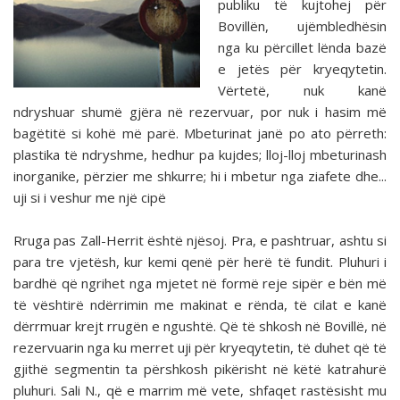
publiku të kujtohej për
Bovillën, ujëmbledhësin
nga ku përcillet lënda bazë
e jetës për kryeqytetin.
Vërtetë, nuk kanë
ndryshuar shumë gjëra në rezervuar, por nuk i hasim më
bagëtitë si kohë më parë. Mbeturinat janë po ato përreth:
plastika të ndryshme, hedhur pa kujdes; lloj-lloj mbeturinash
inorganike, përzier me shkurre; hi i mbetur nga ziafete dhe...
uji si i veshur me një cipë
Rruga pas Zall-Herrit është njësoj. Pra, e pashtruar, ashtu si
para tre vjetësh, kur kemi qenë për herë të fundit. Pluhuri i
bardhë që ngrihet nga mjetet në formë reje sipër e bën më
të vështirë ndërrimin me makinat e rënda, të cilat e kanë
dërrmuar krejt rrugën e ngushtë. Që të shkosh në Bovillë, në
rezervuarin nga ku merret uji për kryeqytetin, të duhet që të
gjithë segmentin ta përshkosh pikërisht në këtë katrahurë
pluhuri. Sali N., që e marrim më vete, shfaqet rastësisht mu