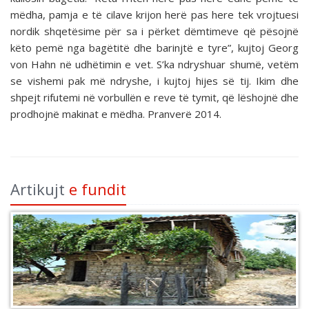
mëdha, pamja e të cilave krijon herë pas here tek vrojtuesi
nordik shqetësime për sa i përket dëmtimeve që pësojnë
këto pemë nga bagëtitë dhe barinjtë e tyre”, kujtoj Georg
von Hahn në udhëtimin e vet. S’ka ndryshuar shumë, vetëm
se vishemi pak më ndryshe, i kujtoj hijes së tij. Ikim dhe
shpejt rifutemi në vorbullën e reve të tymit, që lëshojnë dhe
prodhojnë makinat e mëdha. Pranverë 2014.
Artikujt
e fundit