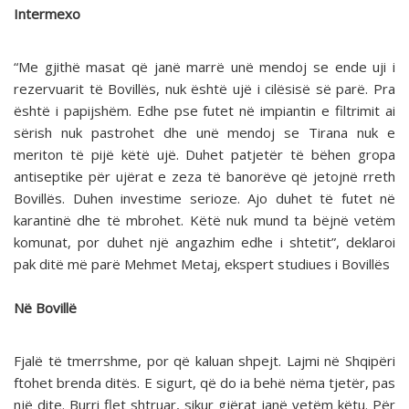
Intermexo
“Me gjithë masat që janë marrë unë mendoj se ende uji i
rezervuarit të Bovillës, nuk është ujë i cilësisë së parë. Pra
është i papijshëm. Edhe pse futet në impiantin e filtrimit ai
sërish nuk pastrohet dhe unë mendoj se Tirana nuk e
meriton të pijë këtë ujë. Duhet patjetër të bëhen gropa
antiseptike për ujërat e zeza të banorëve që jetojnë rreth
Bovillës. Duhen investime serioze. Ajo duhet të futet në
karantinë dhe të mbrohet. Këtë nuk mund ta bëjnë vetëm
komunat, por duhet një angazhim edhe i shtetit”, deklaroi
pak ditë më parë Mehmet Metaj, ekspert studiues i Bovillës
Në Bovillë
Fjalë të tmerrshme, por që kaluan shpejt. Lajmi në Shqipëri
ftohet brenda ditës. E sigurt, që do ia behë nëma tjetër, pas
një dite. Burri flet shtruar, sikur gjërat janë vetëm këtu. Për