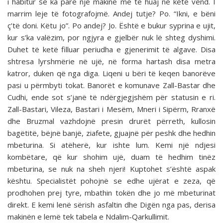
i habitur se ka parë një makinë me të huaj në këtë vend. I
marrim leje të fotografojmë. Andej tutje? Po. “Ikni, e bëni
ç’të doni. Këtu jo”. Po andej? Jo. Është e bukur syprina e ujit,
kur s’ka valëzim, por ngjyra e gjelbër nuk lë shteg dyshimi.
Duhet të ketë filluar periudha e gjenerimit të algave. Disa
shtresa lyrshmërie në ujë, në forma hartash disa metra
katror, duken që nga diga. Liqeni u bëri të keqen banorëve
pasi u përmbyti tokat. Banorët e komunave Zall-Bastar dhe
Cudhi, ende sot s’janë të ndërgjegjshëm për statusin e ri.
Zall-Bastari, Vileza, Bastari i Mesëm, Mneri i Sipërm, Rranxë
dhe Bruzmal vazhdojnë presin drurët përreth, kullosin
bagëtitë, bëjnë banjë, ziafete, gjuajnë për peshk dhe hedhin
mbeturina. Si atëherë, kur ishte lum. Kemi një ndjesi
kombëtare, që kur shohim ujë, duam të hedhim tinëz
mbeturina, se nuk na sheh njeri! Kuptohet s’është aspak
kështu. Specialistët pohojnë se edhe ujërat e zeza, që
prodhohen prej tyre, mbathin tokën dhe jo më mbeturinat
direkt. E kemi lenë sërish asfaltin dhe Digën nga pas, derisa
makinën e lemë tek tabela e Ndalim-Qarkullimit.