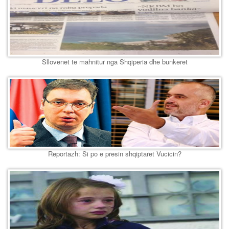
Sllovenet te mahnitur nga Shqiperia dhe bunkeret
Reportazh: Si po e presin shqiptaret Vucicin?