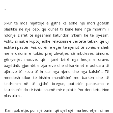
...
Sikur të mos mjaftojë e gjitha ka edhe një mori gotash
plastike në një cep, që duhet t’i kenë lënë nga mbarimi i
ndonjë ziafet të ngeshëm katundor. S’kemi kë të pyesim.
Ashtu si nuk e kuptoj edhe relacionin e vërtetë teknik, që uji
është i pastër. Ani, dorën e egër të njeriut të zonës e sheh
me erozionin e tokës prej zhvatjes së mbulesës bimore,
gërryerjet masive, që i janë bërë nga heqja e druve,
bagëtinë, gjurmët e zjarreve dhe shkarkimet e pohuara të
ujërave të zeza të krijuar nga njeriu dhe nga kafshët. Të
mendosh sikur të kishim mundësinë me barkën dhe të
lundronim në të gjithë bregun, patjetër panorama e
katrahurës do të ishte shumë më e plotë. Por deri këtu. Non
plus ultra...
Kam pak etje, por një burim që sjell ujë, ma heq etjen si me