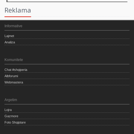
Reklama
Informative
Lajmet
Analiza
Komunitete
Chat #shqiperia
Albforumi
Webmastera
Argetim
Lojra
Gazmore
Foto Shqiptare