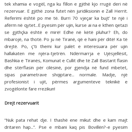
tek xhamia e vogël, nga ku fillon e gjithë kjo rrugë deri në
rezervuar. E gjithë zona futet nën juridiksionin e Zall Herrit.
Referimi është po me të. Burri 70 vjeçar ka bujt’ te një i
afërm në qytet...E pyesim për ujin, kurse ai na e kthen qetazi
se gjithçka është e mirë! Edhe në këtë pluhur? Eh, do
mbarojë, na thotë. Po ju në Tiranë, që e hani për ditë! Ka të
drejtë. Po, ç’ti themi kur palët e interesuara për ujin
hallakaten me njëra-tjetrën. Ndërmarrja e Ujësjellësit,
Bashkia e Tiranës, Komunat e Cullit dhe të Zall Bastarit flasin
dhe stërflasin për cilësinë, por gjendja në fund mbetet,
sipas parametrave shqiptare... normale. Madje, një
profesionist i ujit, përmes argumenteve teknikë e
zvogëlonte fare rrezikun!
Drejt rezervuarit
“Nuk pata rehat dje. I thashë ene mikut dhe e kam majt
dritaren hap...”. Pse e mbani kaq pis Bovillën?-e pyesim