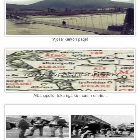
'Vjosa' kerkon paqe!
Albanopolis, toka nga ku morem emrin...