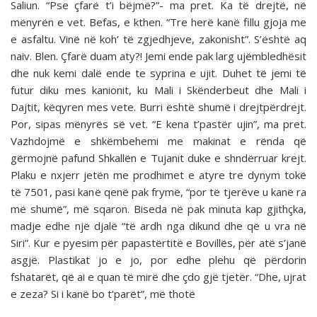
Saliun. “Pse çfarë t’i bëjmë?”- ma pret. Ka të drejtë, në
mënyrën e vet. Befas, e kthen. “Tre herë kanë fillu gjoja me
e asfaltu. Vinë në koh’ të zgjedhjeve, zakonisht”. S’është aq
naiv. Blen. Çfarë duam aty?! Jemi ende pak larg ujëmbledhësit
dhe nuk kemi dalë ende te syprina e ujit. Duhet të jemi të
futur diku mes kanionit, ku Mali i Skënderbeut dhe Mali i
Dajtit, këqyren mes vete. Burri është shumë i drejtpërdrejt.
Por, sipas mënyrës së vet. “E kena t’pastër ujin”, ma pret.
Vazhdojmë e shkëmbehemi me makinat e rënda që
gërmojnë pafund Shkallën e Tujanit duke e shndërruar krejt.
Plaku e nxjerr jetën me prodhimet e atyre tre dynym tokë
të 7501, pasi kanë qenë pak frymë, “por të tjerëve u kanë ra
më shumë”, më sqaron. Biseda në pak minuta kap gjithçka,
madje edhe një djalë “të ardh nga dikund dhe që u vra në
Siri”. Kur e pyesim për papastërtitë e Bovillës, për atë s’janë
asgjë. Plastikat jo e jo, por edhe plehu që përdorin
fshatarët, që ai e quan të mirë dhe çdo gjë tjetër. “Dhe, ujrat
e zeza? Si i kanë bo t’parët”, më thotë