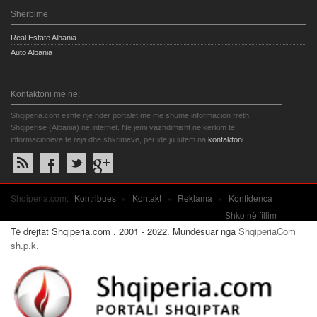
Shërbime
Real Estate Albania
Auto Albania
Kontaktoni me ne:
Shqiperia.com është një ndër portalet me më shumë informacion rreth
Shqipërisë (Albania) në internet. Ne jemi vazhdimisht në kërkim të
informacioneve të reja dhe shkrimeve, për ide ju lutem na
kontaktoni
.
Shqiperia.com:
Kontribues
»
Kontakt
»
Reklama
»
Konfidenca
Shko në fillim
Të drejtat Shqiperia.com . 2001 - 2022. Mundësuar nga
ShqiperiaCom
sh.p.k.