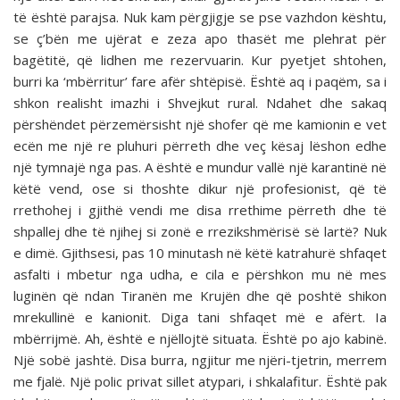
të është parajsa. Nuk kam përgjigje se pse vazhdon kështu,
se ç’bën me ujërat e zeza apo thasët me plehrat për
bagëtitë, që lidhen me rezervuarin. Kur pyetjet shtohen,
burri ka ‘mbërritur’ fare afër shtëpisë. Është aq i paqëm, sa i
shkon realisht imazhi i Shvejkut rural. Ndahet dhe sakaq
përshëndet përzemërsisht një shofer që me kamionin e vet
ecën me një re pluhuri përreth dhe veç kësaj lëshon edhe
një tymnajë nga pas. A është e mundur vallë një karantinë në
këtë vend, ose si thoshte dikur një profesionist, që të
rrethohej i gjithë vendi me disa rrethime përreth dhe të
shpallej dhe të njihej si zonë e rrezikshmërisë së lartë? Nuk
e dimë. Gjithsesi, pas 10 minutash në këtë katrahurë shfaqet
asfalti i mbetur nga udha, e cila e përshkon mu në mes
luginën që ndan Tiranën me Krujën dhe që poshtë shikon
mrekullinë e kanionit. Diga tani shfaqet më e afërt. Ia
mbërrijmë. Ah, është e njëllojtë situata. Është po ajo kabinë.
Një sobë jashtë. Disa burra, ngjitur me njëri-tjetrin, merrem
me fjalë. Një polic privat sillet atypari, i shkalafitur. Është pak