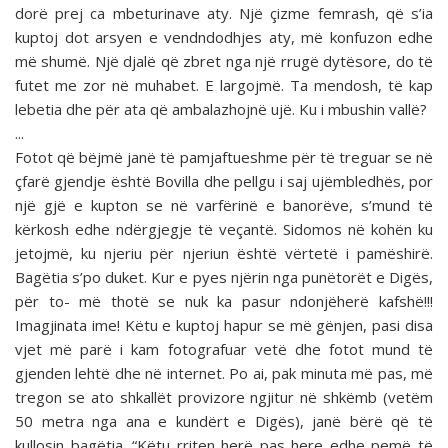
dorë prej ca mbeturinave aty. Një çizme femrash, që s’ia
kuptoj dot arsyen e vendndodhjes aty, më konfuzon edhe
më shumë. Një djalë që zbret nga një rrugë dytësore, do të
futet me zor në muhabet. E largojmë. Ta mendosh, të kap
lebetia dhe për ata që ambalazhojnë ujë. Ku i mbushin vallë?
...
Fotot që bëjmë janë të pamjaftueshme për të treguar se në
çfarë gjendje është Bovilla dhe pellgu i saj ujëmbledhës, por
një gjë e kupton se në varfërinë e banorëve, s’mund të
kërkosh edhe ndërgjegje të veçantë. Sidomos në kohën ku
jetojmë, ku njeriu për njeriun është vërtetë i pamëshirë.
Bagëtia s’po duket. Kur e pyes njërin nga punëtorët e Digës,
për to- më thotë se nuk ka pasur ndonjëherë kafshë!!!
Imagjinata ime! Këtu e kuptoj hapur se më gënjen, pasi disa
vjet më parë i kam fotografuar vetë dhe fotot mund të
gjenden lehtë dhe në internet. Po ai, pak minuta më pas, më
tregon se ato shkallët provizore ngjitur në shkëmb (vetëm
50 metra nga ana e kundërt e Digës), janë bërë që të
kullosin bagëtia. “Këtu rriten herë pas here edhe pemë të