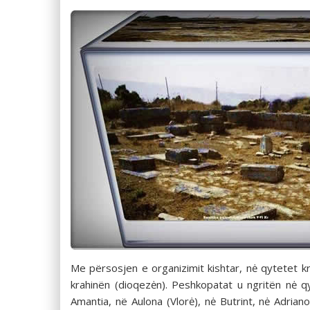
Me përsosjen e organizimit kishtar, nė qytetet kry
krahinën (dioqezėn). Peshkopatat u ngritën nė q
Amantia, në Aulona (Vlorė), nė Butrint, nė Adria