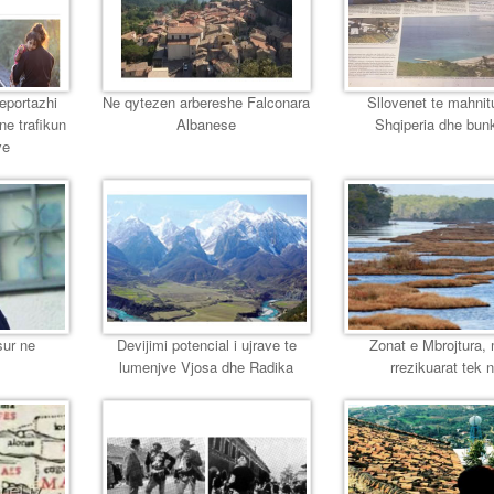
reportazhi
Ne qytezen arbereshe Falconara
Sllovenet te mahnit
ne trafikun
Albanese
Shqiperia dhe bun
ve
sur ne
Devijimi potencial i ujrave te
Zonat e Mbrojtura,
lumenjve Vjosa dhe Radika
rrezikuarat tek 