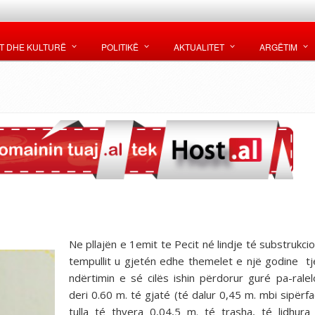
T DHE KULTURË
POLITIKË
AKTUALITET
ARGËTIM
Ne pllajën e 1emit te Pecit né lindje té substrukci
tempullit u gjetén edhe themelet e një godine tj
ndërtimin e sé cilës ishin përdorur guré pa-rale
deri 0.60 m. té gjaté (té dalur 0,45 m. mbi sipërf
tulla té thyera 0,04,5 m. té trasha, té lidhura