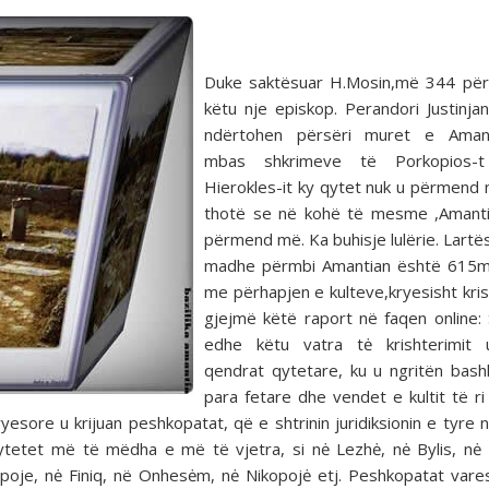
Duke saktësuar H.Mosin,më 344 pë
këtu nje episkop. Perandori Justinjani
ndërtohen përsëri muret e Amant
mbas shkrimeve të Porkopios-
Hierokles-it ky qytet nuk u përmend
thotë se në kohë të mesme ,Amanti
përmend më. Ka buhisje lulërie. Lartë
madhe përmbi Amantian është 615m.
me përhapjen e kulteve,kryesisht kris
gjejmë këtë raport në faqen online: 
edhe këtu vatra tė krishterimit
qendrat qytetare, ku u ngritën bash
para fetare dhe vendet e kultit të ri k
esore u krijuan peshkopatat, që e shtrinin juridiksionin e tyre n
ytetet më të mëdha e më të vjetra, si nė Lezhė, nė Bylis, nė 
nopoje, nė Finiq, në Onhesėm, nė Nikopojė etj. Peshkopatat vare