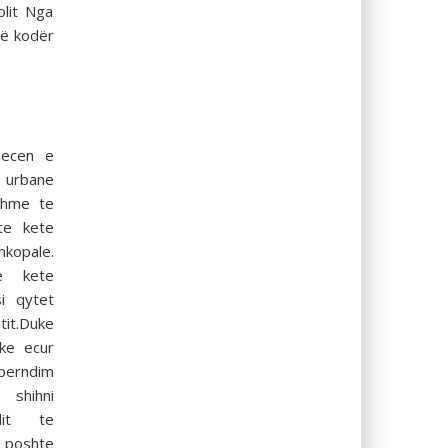
olit Nga
një kodër
necen e
l urbane
shme te
 te kete
kopale.
e kete
si qytet
tit.Duke
ke ecur
perndim
shihni
lit te
 poshte