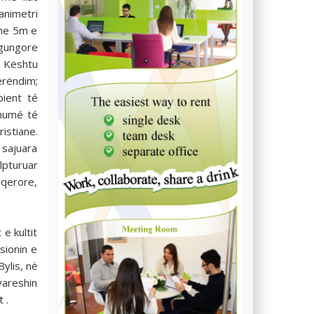
animetri
dhe 5m e
 gungore
. Kështu
erëndim;
bient té
shumé té
istiane.
 sajuara
lpturuar
lqerore,
e kultit
sionin e
ylis, nė
vareshin
 .