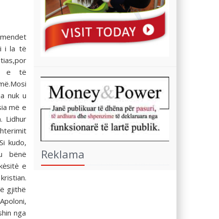
rmendet
 i la të
ias,por
t e të
 më.Mosi
a nuk u
sia më e
 Lidhur
hterimit
Si kudo,
Reklama
 u bënë
kėsitė e
ristian.
ë gjithë
Apoloni,
shin nga