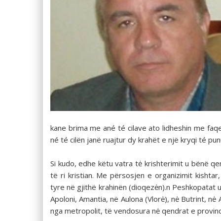
kane brima me ané té cilave ato lidheshin me faq
né té cilën janë ruajtur dy krahët e një kryqi té p
Si kudo, edhe këtu vatra tė krishterimit u bënë qe
të ri kristian. Me përsosjen e organizimit kishtar
tyre në gjithë krahinën (dioqezėn).n Peshkopatat u
Apoloni, Amantia, në Aulona (Vlorė), nė Butrint, n
nga metropolit, të vendosura nė qendrat e provinca