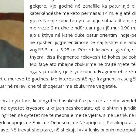
gëlqere. Kjo godiné né zanafille ka patur njé pl
katérkéndéshe me këto përmasa: 14 m. e gjaté 
gjeré. Ne një kohé té dyté asaj ju shtua edhe njé
me rreze 2 m. dhe e ndërtuar nga një mur 0.90 m
ajo u kthye né kishé duke patur orientim lindje-p
né qoshen jugperëndimore tê saj kishte një am
vogël3.5 m. x 3.25 m. Përreth kishës u gjetén, 
thyera, disa fragmente relievesh té kohës paleokr
Mbi faqe ato mbajnë zbukurime né trajté rrjete té
nga vija oblike, qé kryqëzohen. Fragmentet e sku
et e mureve té godinës. Me interes është një fragment rrase gë
unuar né reliev, dhe té shoqëruar me zbukurime vegjetale.
ndrat qytetare, ku u ngritën bashkësitë e para fetare dhe vendet 
, në qytetet kryesore u krijuan peshkopatat, që e shtrinin juridik
 ngritën nė qytetet më të mëdha e më të vjetra, si nė Lezhė, nė B
ė Adrianopoje, nė Finiq, në Onhesėm, nė Nikopojė etj. Peshkopatat 
ve. Në trevat shqiptare, në shekujt IV-IX funksiononin metropolit