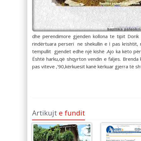
dhe perendimore gjenden kollona te tipit Dorik
rindërtuara perseri ne shekullin e I pas krishtit, 
tempullit gjendet edhe një kishë .Ajo ka këto pë
Është harku,që shqyrton vendin e faljes. Brenda
pas viteve ‚’90,kërkuesit kanë kërkuar gjerra të 
Artikujt
e fundit