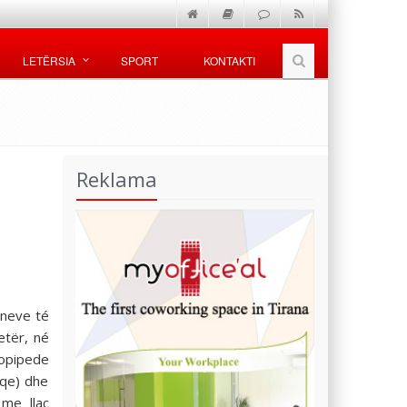
LETËRSIA
SPORT
KONTAKTI
Reklama
oneve té
etër, né
lopipede
aqe) dhe
 me llac