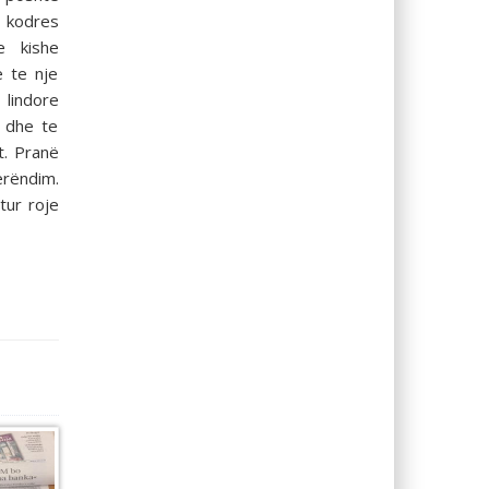
kodres
e kishe
e te nje
 lindore
, dhe te
t. Pranë
erëndim.
tur roje