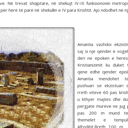
ve. Në trevat shqiptare, në shekujt IV-IX funksiononin metrop
d për herë të parë në shekullin e IV para Krishtit. Ajo ndodhet në 
Amantia vazhdoi ekzist
saj si nje qender e voge
deri ne epoken e here
Kristianizimit ku duket
qene edhe qender epish
Amantia mendohet t
pushuari se ekzistuari 
rreth viteve 60 pas krish
u kthyer majtes dhe du
pergjate mureve ne jug 
pas 200 m mund te 
themelet e tempul
Afroditit.Rreth 100 m