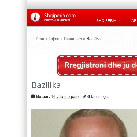
SHQIPËRIA
AR
Kreu
»
Lajme
»
Reportazh
» Bazilika
Bazilika
Botuar:
16 vite më parë
Shkruar nga: