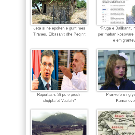
Jeta si ne epoken e gurit mes
'Rruga e Ballkanit', 
Tiranes, Elbasanit dhe Peqinit
per mafian kosovare 
e emigrante
Reportazh: Si po e presin
Pranvere e ngry
shqiptaret Vucicin?
Kumanove