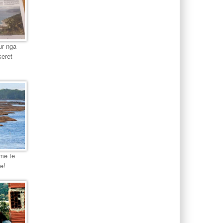
ur nga
keret
 me te
ne!