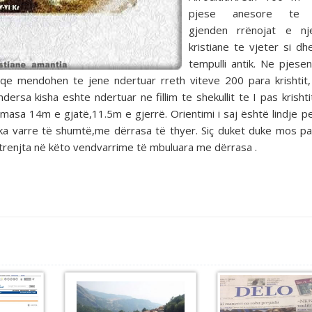
pjese anesore te 
gjenden rrënojat e nj
kristiane te vjeter si dh
tempulli antik. Ne pjesen
 qe mendohen te jene ndertuar rreth viteve 200 para krishtit
ndersa kisha eshte ndertuar ne fillim te shekullit te I pas krishti
rmasa 14m e gjatë,11.5m e gjerrë. Orientimi i saj është lindje p
 ka varre të shumtë,me dërrasa të thyer. Siç duket duke mos pa
shtrenjta në këto vendvarrime të mbuluara me dërrasa .