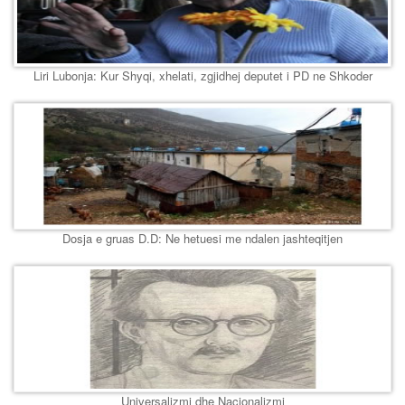
Liri Lubonja: Kur Shyqi, xhelati, zgjidhej deputet i PD ne Shkoder
Dosja e gruas D.D: Ne hetuesi me ndalen jashteqitjen
Universalizmi dhe Nacionalizmi