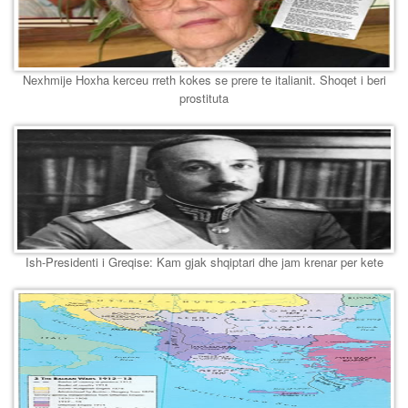
Nexhmije Hoxha kerceu rreth kokes se prere te italianit. Shoqet i beri
prostituta
Ish-Presidenti i Greqise: Kam gjak shqiptari dhe jam krenar per kete