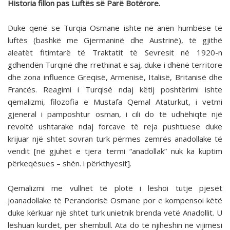
Historia fillon pas Luftës së Parë Botërore.
Duke qenë se Turqia Osmane ishte në anën humbëse të
luftës (bashkë me Gjermaninë dhe Austrinë), të gjithë
aleatët fitimtarë të Traktatit të Sevresit në 1920-n
gdhendën Turqinë dhe rrethinat e saj, duke i dhënë territore
dhe zona influence Greqisë, Armenisë, Italisë, Britanisë dhe
Francës. Reagimi i Turqisë ndaj këtij poshtërimi ishte
qemalizmi, filozofia e Mustafa Qemal Ataturkut, i vetmi
gjeneral i pamposhtur osman, i cili do të udhëhiqte një
revoltë ushtarake ndaj forcave të reja pushtuese duke
krijuar një shtet sovran turk përmes zemrës anadollake të
vendit [në gjuhët e tjera termi “anadollak” nuk ka kuptim
përkeqësues – shën. i përkthyesit].
Qemalizmi me vullnet të plotë i lëshoi tutje pjesët
joanadollake të Perandorisë Osmane por e kompensoi këtë
duke kërkuar një shtet turk unietnik brenda vetë Anadollit. U
lëshuan kurdët, për shembull. Ata do të njiheshin në vijimësi