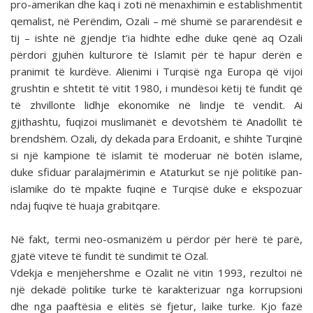
pro-amerikan dhe kaq i zoti në menaxhimin e establishmentit
qemalist, në Perëndim, Ozali – më shumë se pararendësit e
tij – ishte në gjendje t’ia hidhte edhe duke qenë aq Ozali
përdori gjuhën kulturore të Islamit për të hapur derën e
pranimit të kurdëve. Alienimi i Turqisë nga Europa që vijoi
grushtin e shtetit të vitit 1980, i mundësoi këtij të fundit që
të zhvillonte lidhje ekonomike në lindje të vendit. Ai
gjithashtu, fuqizoi muslimanët e devotshëm të Anadollit të
brendshëm. Ozali, dy dekada para Erdoanit, e shihte Turqinë
si një kampione të islamit të moderuar në botën islame,
duke sfiduar paralajmërimin e Ataturkut se një politikë pan-
islamike do të mpakte fuqinë e Turqisë duke e ekspozuar
ndaj fuqive të huaja grabitqare.
Në fakt, termi neo-osmanizëm u përdor për herë të parë,
gjatë viteve të fundit të sundimit të Ozal.
Vdekja e menjëhershme e Ozalit në vitin 1993, rezultoi në
një dekadë politike turke të karakterizuar nga korrupsioni
dhe nga paaftësia e elitës së fjetur, laike turke. Kjo fazë