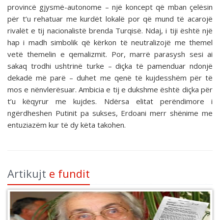
provincë gjysmë-autonome – një koncept që mban çelësin
për t’u rehatuar me kurdët lokalë por që mund të acarojë
rivalët e tij nacionalistë brenda Turqisë. Ndaj, i tiji është një
hap i madh simbolik që kërkon të neutralizojë me themel
vetë themelin e qemalizmit. Por, marrë parasysh sesi ai
sakaq trodhi ushtrinë turke – diçka të pamenduar ndonjë
dekadë më parë – duhet me qenë të kujdesshëm për të
mos e nënvlerësuar. Ambicia e tij e dukshme është diçka për
t’u këqyrur me kujdes. Ndërsa elitat perëndimore i
ngërdheshen Putinit pa sukses, Erdoani merr shënime me
entuziazëm kur të dy këta takohen.
Artikujt
e fundit