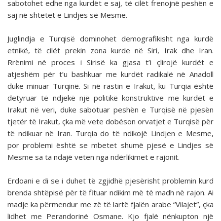
sabotohet edhe nga kurdët e saj, të cilët frenojnë peshën e
saj në shtetet e Lindjes së Mesme.
Juglindja e Turqisë dominohet demografikisht nga kurdë
etnikë, të cilët prekin zona kurde në Siri, Irak dhe Iran.
Rrënimi në proces i Sirisë ka gjasa t’i çlirojë kurdët e
atjeshëm për t’u bashkuar me kurdët radikalë në Anadoll
duke minuar Turqinë. Si në rastin e Irakut, ku Turqia është
detyruar të ndjekë një politikë konstruktive me kurdët e
Irakut në veri, duke sabotuar peshën e Turqisë në pjesën
tjetër të Irakut, çka më vete dobëson orvatjet e Turqisë për
të ndikuar në Iran. Turqia do të ndikojë Lindjen e Mesme,
por problemi është se mbetet shumë pjesë e Lindjes së
Mesme sa ta ndajë veten nga ndërlikimet e rajonit.
Erdoani e di se i duhet të zgjidhë pjesërisht problemin kurd
brenda shtëpisë për të fituar ndikim më të madh në rajon. Ai
madje ka përmendur me zë të lartë fjalën arabe “Vilajet”, çka
lidhet me Perandorinë Osmane. Kjo fjalë nënkupton një