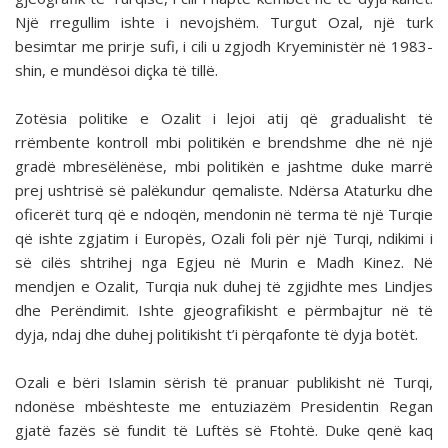
Një rregullim ishte i nevojshëm. Turgut Ozal, një turk
besimtar me prirje sufi, i cili u zgjodh Kryeministër në 1983-
shin, e mundësoi diçka të tillë.
Zotësia politike e Ozalit i lejoi atij që gradualisht të
rrëmbente kontroll mbi politikën e brendshme dhe në një
gradë mbresëlënëse, mbi politikën e jashtme duke marrë
prej ushtrisë së palëkundur qemaliste. Ndërsa Ataturku dhe
oficerët turq që e ndoqën, mendonin në terma të një Turqie
që ishte zgjatim i Europës, Ozali foli për një Turqi, ndikimi i
së cilës shtrihej nga Egjeu në Murin e Madh Kinez. Në
mendjen e Ozalit, Turqia nuk duhej të zgjidhte mes Lindjes
dhe Perëndimit. Ishte gjeografikisht e përmbajtur në të
dyja, ndaj dhe duhej politikisht t’i përqafonte të dyja botët.
Ozali e bëri Islamin sërish të pranuar publikisht në Turqi,
ndonëse mbështeste me entuziazëm Presidentin Regan
gjatë fazës së fundit të Luftës së Ftohtë. Duke qenë kaq