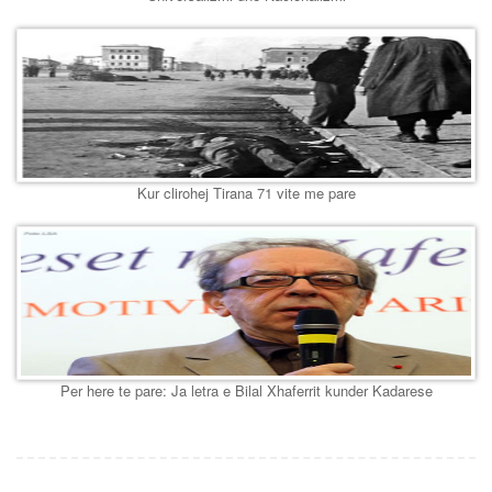
Kur clirohej Tirana 71 vite me pare
Per here te pare: Ja letra e Bilal Xhaferrit kunder Kadarese