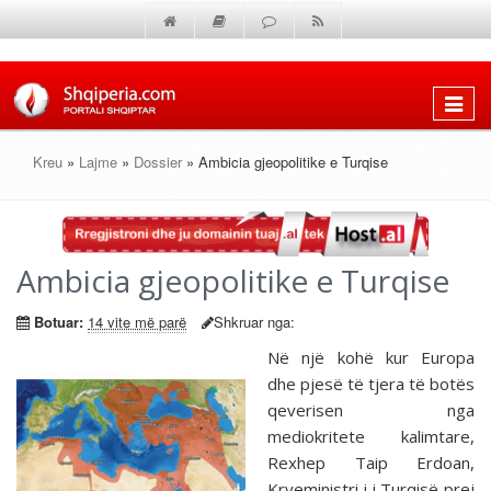
Shfaq
menun
Kreu
»
Lajme
»
Dossier
» Ambicia gjeopolitike e Turqise
Ambicia gjeopolitike e Turqise
Botuar:
14 vite më parë
Shkruar nga:
Në një kohë kur Europa
dhe pjesë të tjera të botës
qeverisen nga
mediokritete kalimtare,
Rexhep Taip Erdoan,
Kryeministri i i Turqisë prej