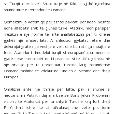
si “Turqit e Maleve”. Shkoi tutje në fakt, e gjithë ngrehina
shumetnike e Perandorisë Osmane.
Qemalizmi jo vetëm që përjashtoi pakicat, por hodhi poshtë
edhe alfabetin arab të gjuhës turke. Ataturku mori përsipër
rrezikun e një norme të lartë analfabetizmi për t’i dhënë
gjuhës një alfabet latin. Ai shfuqizoi gjykatat fetare dhe
dekurajoi gratë nga veshja e velit dhe burrat nga mbajtja e
fesit. Ataturku i rimodeloi turqit si europianë (pa menduar
gjatë nëse europianët do t’i pranonin si të tillë), gjithçka në
një orvatje për ta riorientuar Turqinë larg Perandorisë
Osmane tashmë të vdekur në Lindjen e Mesme dhe drejt
Europës.
Qmalizmi ishte një thirrje për luftë, pak a shumë si
neocarizmi i Putinit ndaj anarkisë së Boris Jelcin. Problemi i
vizionit të Ataturkut për ta shtyrë Turqinë kaq fort drejt
Perëndimit ishte se ai përplasej me vetë pozicionin
gjeografik të Turqisë, i cili i hapte këmbët në të dyja kahet.