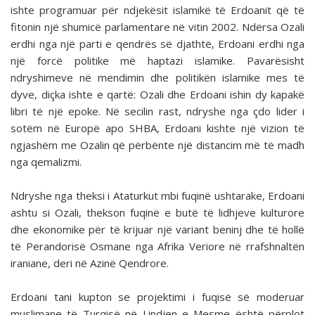
ishte programuar për ndjekësit islamikë të Erdoanit që të
fitonin një shumicë parlamentare në vitin 2002. Ndërsa Ozali
erdhi nga një parti e qendrës së djathtë, Erdoani erdhi nga
një forcë politike më haptazi islamike. Pavarësisht
ndryshimeve në mendimin dhe politikën islamike mes të
dyve, diçka ishte e qartë: Ozali dhe Erdoani ishin dy kapakë
libri të një epoke. Në secilin rast, ndryshe nga çdo lider i
sotëm në Europë apo SHBA, Erdoani kishte një vizion të
ngjashëm me Ozalin që përbënte një distancim më të madh
nga qemalizmi.
Ndryshe nga theksi i Ataturkut mbi fuqinë ushtarake, Erdoani
ashtu si Ozali, thekson fuqinë e butë të lidhjeve kulturore
dhe ekonomike për të krijuar një variant beninj dhe të hollë
të Perandorisë Osmane nga Afrika Veriore në rrafshnaltën
iraniane, deri në Azinë Qendrore.
Erdoani tani kupton se projektimi i fuqisë së moderuar
muslimane të Turqisë në Lindjen e Mesme është përplot