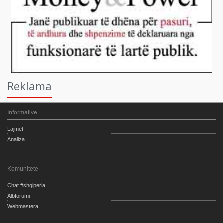
Reklama
Informative
Lajmet
Analiza
Komunitete
Chat #shqiperia
Albforumi
Webmastera