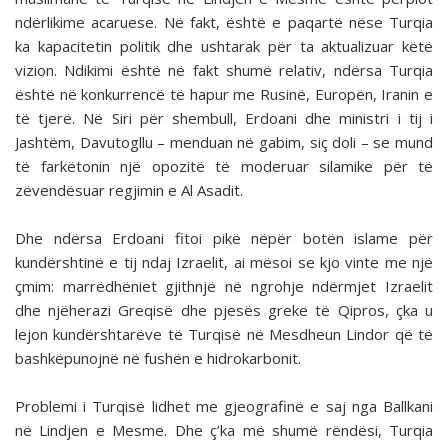
ndërlikime acaruese. Në fakt, është e paqartë nëse Turqia
ka kapacitetin politik dhe ushtarak për ta aktualizuar këtë
vizion. Ndikimi është në fakt shumë relativ, ndërsa Turqia
është në konkurrencë të hapur me Rusinë, Europën, Iranin e
të tjerë. Në Siri për shembull, Erdoani dhe ministri i tij i
Jashtëm, Davutogllu – menduan në gabim, siç doli – se mund
të farkëtonin një opozitë të moderuar silamike për të
zëvendësuar regjimin e Al Asadit.
Dhe ndërsa Erdoani fitoi pikë nëpër botën islame për
kundërshtinë e tij ndaj Izraelit, ai mësoi se kjo vinte me një
çmim: marrëdhëniet gjithnjë në ngrohje ndërmjet Izraelit
dhe njëherazi Greqisë dhe pjesës greke të Qipros, çka u
lejon kundërshtarëve të Turqisë në Mesdheun Lindor që të
bashkëpunojnë në fushën e hidrokarbonit.
Problemi i Turqisë lidhet me gjeografinë e saj nga Ballkani
në Lindjen e Mesme. Dhe ç’ka më shumë rëndësi, Turqia