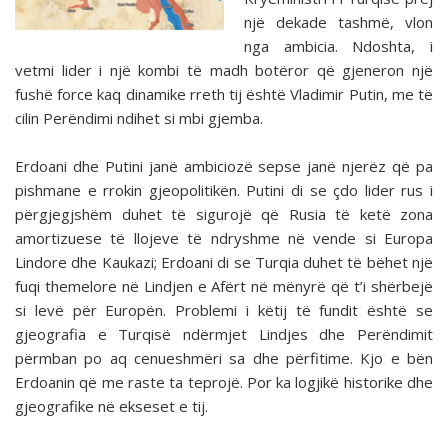
një dekade tashmë, vlon
nga ambicia. Ndoshta, i
vetmi lider i një kombi të madh botëror që gjeneron një
fushë force kaq dinamike rreth tij është Vladimir Putin, me të
cilin Perëndimi ndihet si mbi gjemba.
Erdoani dhe Putini janë ambiciozë sepse janë njerëz që pa
pishmane e rrokin gjeopolitikën. Putini di se çdo lider rus i
përgjegjshëm duhet të sigurojë që Rusia të ketë zona
amortizuese të llojeve të ndryshme në vende si Europa
Lindore dhe Kaukazi; Erdoani di se Turqia duhet të bëhet një
fuqi themelore në Lindjen e Afërt në mënyrë që t’i shërbejë
si levë për Europën. Problemi i këtij të fundit është se
gjeografia e Turqisë ndërmjet Lindjes dhe Perëndimit
përmban po aq cenueshmëri sa dhe përfitime. Kjo e bën
Erdoanin që me raste ta teprojë. Por ka logjikë historike dhe
gjeografike në ekseset e tij.