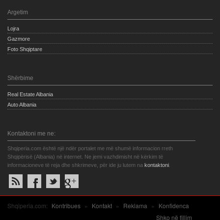
Argetim
Lojra
Gazmore
Foto Shqiptare
Shërbime
Real Estate Albania
Auto Albania
Kontaktoni me ne:
Shqiperia.com është një ndër portalet me më shumë informacion rreth
Shqipërisë (Albania) në internet. Ne jemi vazhdimisht në kërkim të
informacioneve të reja dhe shkrimeve, për ide ju lutem na
kontaktoni
.
Shqiperia.com:
Kontribues
»
Kontakt
»
Reklama
»
Konfidenca
Shko në fillim