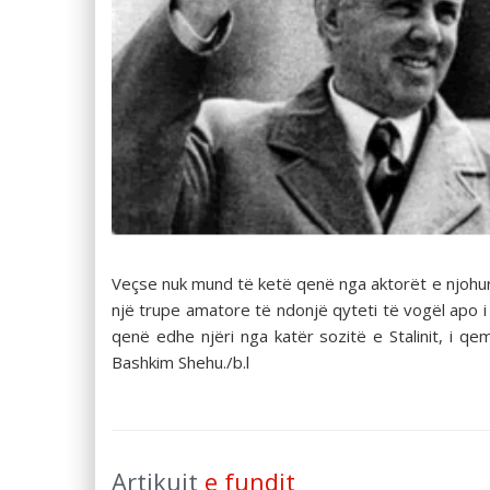
Veçse nuk mund të ketë qenë nga aktorët e njohur
një trupe amatore të ndonjë qyteti të vogël apo 
qenë edhe njëri nga katër sozitë e Stalinit, i qe
Bashkim Shehu./b.l
Artikujt
e fundit