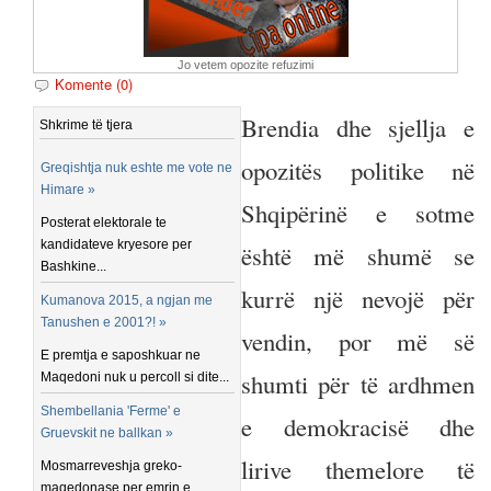
Jo vetem opozite refuzimi
Komente (0)
Brendia dhe sjellja e
Shkrime të tjera
opozitës politike në
Greqishtja nuk eshte me vote ne
Himare »
Shqipërinë e sotme
Posterat elektorale te
kandidateve kryesore per
është më shumë se
Bashkine...
kurrë një nevojë për
Kumanova 2015, a ngjan me
Tanushen e 2001?! »
vendin, por më së
E premtja e saposhkuar ne
shumti për të ardhmen
Maqedoni nuk u percoll si dite...
Shembellania 'Ferme' e
e demokracisë dhe
Gruevskit ne ballkan »
lirive themelore të
Mosmarreveshja greko-
maqedonase per emrin e