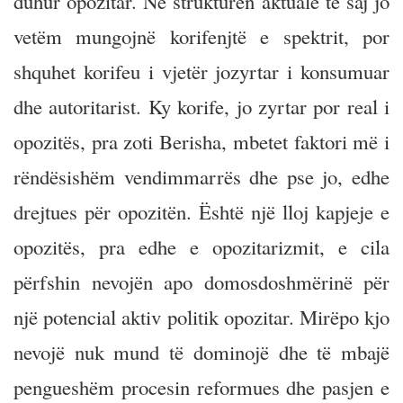
duhur opozitar. Në strukturën aktuale të saj jo
vetëm mungojnë korifenjtë e spektrit, por
shquhet korifeu i vjetër jozyrtar i konsumuar
dhe autoritarist. Ky korife, jo zyrtar por real i
opozitës, pra zoti Berisha, mbetet faktori më i
rëndësishëm vendimmarrës dhe pse jo, edhe
drejtues për opozitën. Është një lloj kapjeje e
opozitës, pra edhe e opozitarizmit, e cila
përfshin nevojën apo domosdoshmërinë për
një potencial aktiv politik opozitar. Mirëpo kjo
nevojë nuk mund të dominojë dhe të mbajë
pengueshëm procesin reformues dhe pasjen e