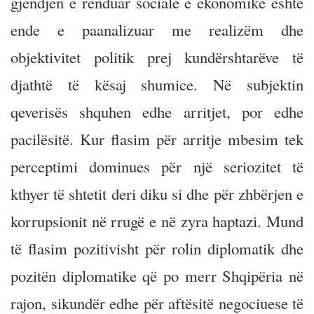
gjendjen e rënduar sociale e ekonomike është
ende e paanalizuar me realizëm dhe
objektivitet politik prej kundërshtarëve të
djathtë të kësaj shumice. Në subjektin
qeverisës shquhen edhe arritjet, por edhe
pacilësitë. Kur flasim për arritje mbesim tek
perceptimi dominues për një seriozitet të
kthyer të shtetit deri diku si dhe për zhbërjen e
korrupsionit në rrugë e në zyra haptazi. Mund
të flasim pozitivisht për rolin diplomatik dhe
pozitën diplomatike që po merr Shqipëria në
rajon, sikundër edhe për aftësitë negociuese të