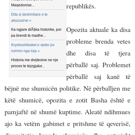
republikës.
Maqedonise...
Dita si deshmitare e te
akuzuarve »
Opozita aktuale ka disa
Ka ngjare diÃ§ka historike, por
pa brendi te madhe...
probleme brenda vetes
Kryebashkiaket e vjeter po
dhe disa të tjera
nxirren nga loja »
Historia me drejtesine ne nje
përballë saj. Problemet
proces te tejzgjatur...
përballë saj kanë të
bëjnë me shumicën politike. Në përballjen me
këtë shumicë, opozita e zotit Basha është e
pamjaftë në shumë kuptime. Aleatë ndihmues
ajo ka vetëm gabimet e pritshme të qeverisë,