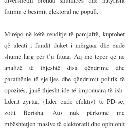
diversitetin brenda shumicës dhe natyrisht
fitimin e besimit elektoral në popull.
Mirëpo në këtë renditje të pamjaftë, kuptohet
që aleati i fundit duket i mërguar dhe ende
shumë larg për t’u fituar. Aq më tepër që në
analizë të thjeshtë disa qëndrime dhe
parathënie të sjelljes dhe qëndrimit politik të
opozitës, janë thjesht ide të imponuara të ish-
liderit zyrtar, (lider ende efektiv) të PD-së,
zotit Berisha. Ato nuk përkojnë me
mbështetjen masive të elektoratit dhe opinionit