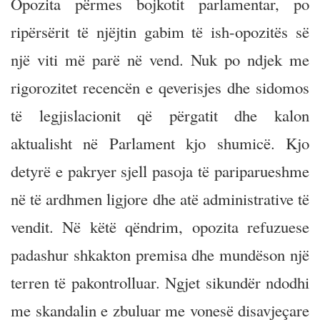
Opozita përmes bojkotit parlamentar, po
ripërsërit të njëjtin gabim të ish-opozitës së
një viti më parë në vend. Nuk po ndjek me
rigorozitet recencën e qeverisjes dhe sidomos
të legjislacionit që përgatit dhe kalon
aktualisht në Parlament kjo shumicë. Kjo
detyrë e pakryer sjell pasoja të pariparueshme
në të ardhmen ligjore dhe atë administrative të
vendit. Në këtë qëndrim, opozita refuzuese
padashur shkakton premisa dhe mundëson një
terren të pakontrolluar. Ngjet sikundër ndodhi
me skandalin e zbuluar me vonesë disavjeçare