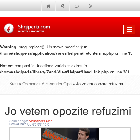
Shfaq
menun
Warning
: preg_replace(): Unknown modifier '{' in
/home/shqiperia/application/views/helpers/Fetchterms.php
on line
13
Notice
: compact(): Undefined variable: extras in
/home/shqiperia/library/Zend/View/Helper/HeadLink.php
on line
381
Kreu
»
Opinione
»
Aleksandër Çipa
» Jo vetem opozite refuzimi
Jo vetem opozite refuzimi
Shkruar nga:
Aleksandër Çipa
Botuar më:
12 vite më parë