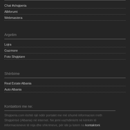
Chat #shqiperia
Albforumi
Webmastera
Argetim
Lojra
Gazmore
Foto Shqiptare
Shërbime
Real Estate Albania
Auto Albania
Kontaktoni me ne:
Shqiperia.com është një ndër portalet me më shumë informacion rreth
Shqipërisë (Albania) në internet. Ne jemi vazhdimisht në kërkim të
informacioneve të reja dhe shkrimeve, për ide ju lutem na
kontaktoni
.