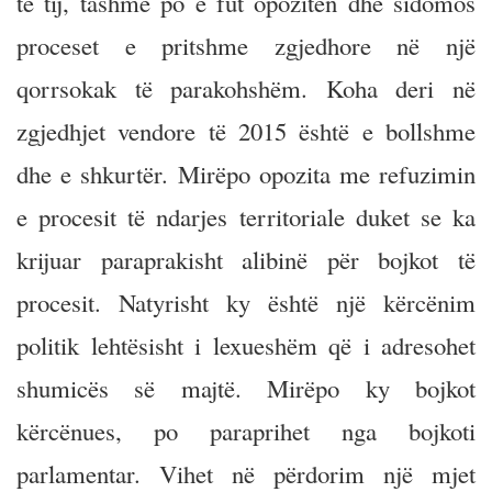
të tij, tashmë po e fut opozitën dhe sidomos
proceset e pritshme zgjedhore në një
qorrsokak të parakohshëm. Koha deri në
zgjedhjet vendore të 2015 është e bollshme
dhe e shkurtër. Mirëpo opozita me refuzimin
e procesit të ndarjes territoriale duket se ka
krijuar paraprakisht alibinë për bojkot të
procesit. Natyrisht ky është një kërcënim
politik lehtësisht i lexueshëm që i adresohet
shumicës së majtë. Mirëpo ky bojkot
kërcënues, po paraprihet nga bojkoti
parlamentar. Vihet në përdorim një mjet