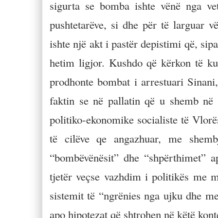
sigurta se bomba ishte vënë nga vetë
pushtetarëve, si dhe për të larguar 
ishte një akt i pastër depistimi që, s
hetim ligjor. Kushdo që kërkon të ku
prodhonte bombat i arrestuari Sinan
faktin se në pallatin që u shemb në 
politiko-ekonomike socialiste të Vlor
të cilëve qe angazhuar, me shembje
“bombëvënësit” dhe “shpërthimet” a
tjetër veçse vazhdim i politikës me mje
sistemit të “ngrënies nga ujku dhe me
apo hipotezat që shtrohen në këtë konte