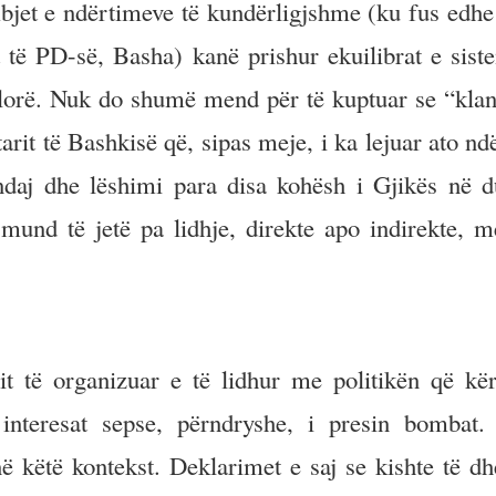
bjet e ndërtimeve të kundërligjshme (ku fus edhe 
t të PD-së, Basha) kanë prishur ekuilibrat e siste
lorë. Nuk do shumë mend për të kuptuar se “klan
etarit të Bashkisë që, sipas meje, i ka lejuar ato n
daj dhe lëshimi para disa kohësh i Gjikës në d
 mund të jetë pa lidhje, direkte apo indirekte, m
 të organizuar e të lidhur me politikën që kë
interesat sepse, përndryshe, i presin bombat.
 këtë kontekst. Deklarimet e saj se kishte të dh