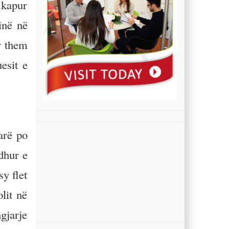
 kapur
inë në
r them
esit e
arë po
rdhur e
sy flet
lit në
gjarje