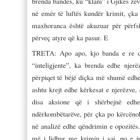
brenda bandës, ku “klani” i Gjikës zë
në emër të luftës kundër krimit, çka
maxhoranca është akuzuar për përfsh
përveç atyre që ka pasur. E
TRETA: Apo apo, kjo banda e re q
“inteligjente”, ka brenda edhe njer
përpiqet të bëjë diçka më shumë edhe 
ashtu krejt edhe kërkesat e njerëzve
disa aksione që i shërbejnë edhe
ndërkombëtarëve, për çka po kërcëno
në analizë edhe qëndrimin e opozitës.
më i lidhur me krimin i saj, po e i