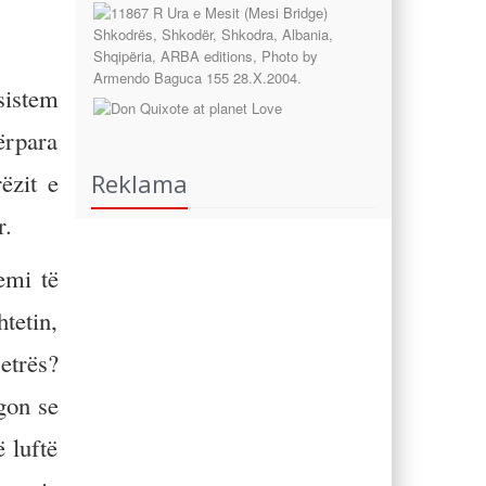
sistem
ërpara
ëzit e
Reklama
r.
emi të
tetin,
jetrës?
gon se
 luftë