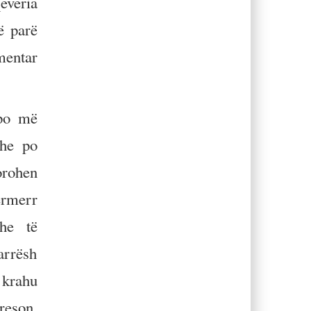
everia
ë parë
mentar
po më
dhe po
orohen
ërmerr
dhe të
arrësh
 krahu
reson.