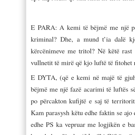
E PARA: A kemi të bëjmë me një përp
kriminal? Dhe, a mund t’ia dalë kj
kërcënimeve me tritol? Në këtë rast s
vullnetit të mirë që kjo luftë të fitohet
E DYTA, (që e kemi në majë të gjuhë
bëjmë me një fazë acarimi të luftës s
po përcakton kufijtë e saj të territori
Kam parasysh këtu edhe faktin se ajo q
edhe PS ka vepruar me logjikën e ban