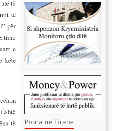
atë të
mit të
i” për
dërtime
uart e
e këtë
rcënon
 Është
Prona ne Tirane
ëna të