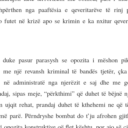
përthen nga paaftësia e qeveritarëve të rinj 
po futet në krizë apo se krimin e ka nxitur qeve
ë duke pasur parasysh se opozita i mëshon pik
 me një revansh kriminal të bandës tjetër, çka
në administratë nga njerëzit e saj dhe me go
daj, sipas meje, “përkthimi” që duhet të bëjnë nj
m ujqit rehat, prandaj duhet të kthehemi ne që t
 më parë. Përndryshe bombat do t’ju afrohen gjit
 opozita konstruktive që flet kështu, por ajo së ci