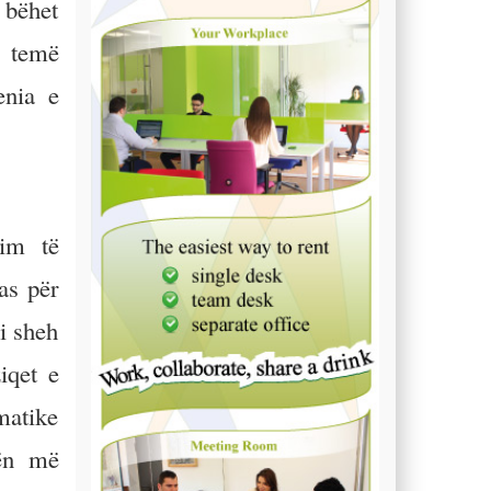
 bëhet
ë temë
enia e
rim të
as për
 i sheh
iqet e
matike
rën më