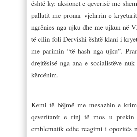
është ky: aksionet e qeverisë me shem
pallatit me pronar vjehrrin e kryetari
ngrënies nga ujku dhe me ujkun në V
të cilin foli Dervishi është klani i kry
me parimin “të hash nga ujku”. Pran
drejtësisë nga ana e socialistëve nuk
kërcënim.
Kemi të bëjmë me mesazhin e krimit
qeveritarët e rinj të mos u prekin 
emblematik edhe reagimi i opozitës në