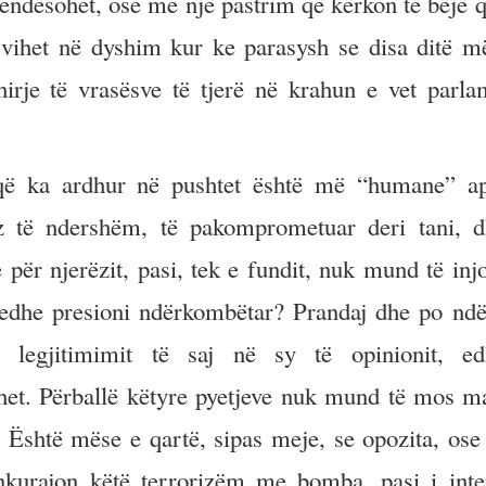
vendësohet, ose me një pastrim që kërkon të bëjë q
 vihet në dyshim kur ke parasysh se disa ditë m
irje të vrasësve të tjerë në krahun e vet parla
ë ka ardhur në pushtet është më “humane” a
ëz të ndershëm, të pakomprometuar deri tani, 
për njerëzit, pasi, tek e fundit, nuk mund të inj
, edhe presioni ndërkombëtar? Prandaj dhe po nd
 legjitimimit të saj në sy të opinionit, e
het. Përballë këtyre pyetjeve nuk mund të mos m
 Është mëse e qartë, sipas meje, se opozita, ose
nkurajon këtë terrorizëm me bomba, pasi i inte