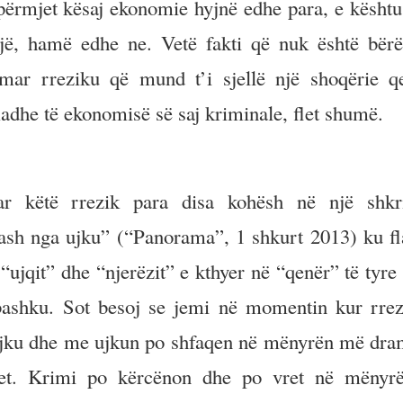
ëpërmjet kësaj ekonomie hyjnë edhe para, e kështu
jë, hamë edhe ne. Vetë fakti që nuk është bër
imar rreziku që mund t’i sjellë një shoqërie q
adhe të ekonomisë së saj kriminale, flet shumë.
ar këtë rrezik para disa kohësh në një shk
hash nga ujku” (“Panorama”, 1 shkurt 2013) ku fl
“ujqit” dhe “njerëzit” e kthyer në “qenër” të tyre
 bashku. Sot besoj se jemi në momentin kur rrez
ujku dhe me ujkun po shfaqen në mënyrën më dra
vjet. Krimi po kërcënon dhe po vret në mëny