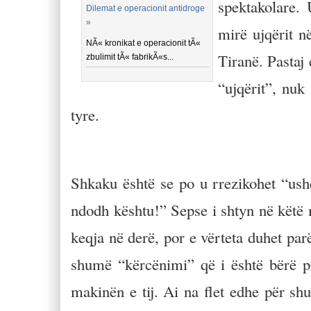
spektakolare. 
Dilemat e operacionit antidroge
»
mirë ujqërit n
NÃ« kronikat e operacionit tÃ«
Tiranë. Pastaj
zbulimit tÃ« fabrikÃ«s...
“ujqërit”, nuk
tyre.
Shkaku është se po u rrezikohet “ushq
ndodh kështu!” Sepse i shtyn në këtë mi
keqja në derë, por e vërteta duhet parë
shumë “kërcënimi” që i është bërë pre
makinën e tij. Ai na flet edhe për sh