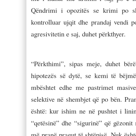
Qëndrimi i opozitës se krimi po sh
kontrolluar ujqit dhe prandaj vendi 
agresivitetin e saj, duhet përkthyer.
“Përkthimi”, sipas meje, duhet bër
hipotezës së dytë, se kemi të bëjmë
mbështet edhe me pastrimet masive 
selektive në shembjet që po bën. Pran
është: kur ishim ne në pushtet i lini
“qetësinë” dhe “sigurinë” që gëzonit
më pranë pragut të shtëpisë. Nuk është