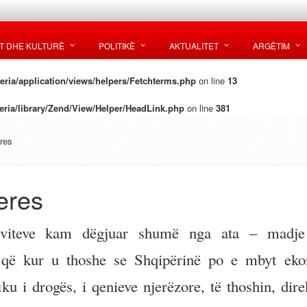
T DHE KULTURË
POLITIKË
AKTUALITET
ARGËTIM
ria/application/views/helpers/Fetchterms.php
on line
13
ria/library/Zend/View/Helper/HeadLink.php
on line
381
res
eres
 viteve kam dëgjuar shumë nga ata – madje
– që kur u thoshe se Shqipërinë po e mbyt ek
iku i drogës, i qenieve njerëzore, të thoshin, dir