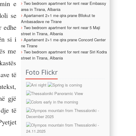
imin e
Two bedroom apartment for rent near Embassy
area in Tirana, Albania
oli se
Apartament 2+1 me qira prane Bllokut te
Ambasadave ne Tirane
r edhe
Two bedroom apartment for rent near 5 Maji
street in Tirana, Albania
n si i
Apartament 2+1 me qira prane Concord Center
ne Tirane
tës me
Two bedroom apartment for rent near Siri Kodra
street in Tirana, Albania
kastës
Foto Flickr
ave të
tekst,
në gjë
 dje të
yetjet