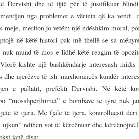
 Dervishi dhe të tijtë për të justifikuar blind
vëmendjen nga problemet e vërteta që ka vendi, d
ipas meje, meriton jo vetëm një ndëshkim moral, po
ptojë në këtë histori pak më thellë se sa mënyrë
i, nuk mund të mos e lidhë këtë reagim të opozi
Vlorë kishte një bashkëndarje interesash midis 
ës dhe njerëzve të ish–maxhorancës kundër interes
n e pallatit, prefekti Dervishi. Në këtë kon
po “mosshpërthimet” e bombave të tyre nuk ja
te të tjera. Me fjalë të tjera, kontrolluesit deri
 ujkun” ndihen sot të kërcënuar dhe kërcënojnë.P
kst janë disa: