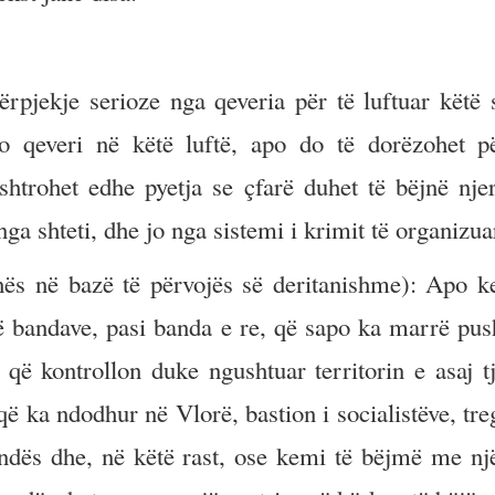
jekje serioze nga qeveria për të luftuar këtë 
o qeveri në këtë luftë, apo do të dorëzohet p
htrohet edhe pyetja se çfarë duhet të bëjnë njer
 nga shteti, dhe jo nga sistemi i krimit të organizua
s në bazë të përvojës së deritanishme): Apo k
ë bandave, pasi banda e re, që sapo ka marrë push
t që kontrollon duke ngushtuar territorin e asaj t
ë ka ndodhur në Vlorë, bastion i socialistëve, tre
dës dhe, në këtë rast, ose kemi të bëjmë me një