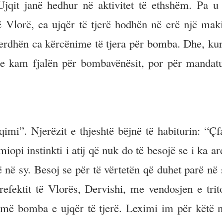
Ujqit janë hedhur në aktivitet të ethshëm. Pa u
ë Vlorë, ca ujqër të tjerë hodhën në erë një mak
 erdhën ca kërcënime të tjera për bomba. Dhe, ku
 e kam fjalën për bombavënësit, por për mandatu
imi”. Njerëzit e thjeshtë bëjnë të habiturin: “Çf
opi instinkti i atij që nuk do të besojë se i ka a
 në sy. Besoj se për të vërtetën që duhet parë në 
fektit të Vlorës, Dervishi, me vendosjen e trito
umë bomba e ujqër të tjerë. Leximi im për këtë n