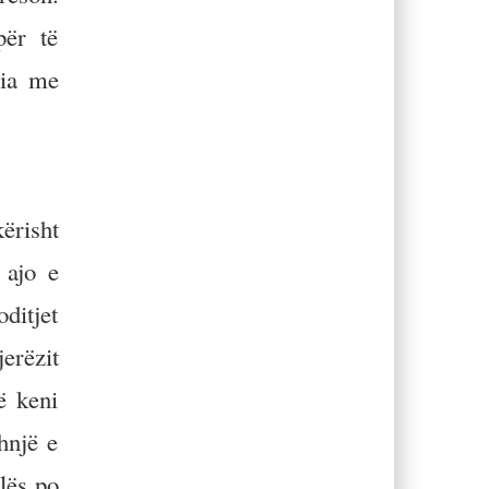
për të
ria me
ërisht
 ajo e
ditjet
erëzit
ë keni
hnjë e
lës po