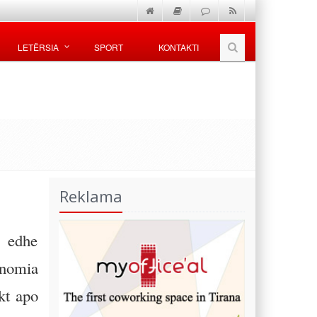
LETËRSIA
SPORT
KONTAKTI
Reklama
 edhe
onomia
ekt apo