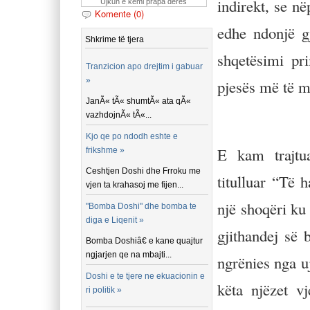
indirekt, se n
Ujkun e kemi prapa deres
Komente (0)
edhe ndonjë g
Shkrime të tjera
shqetësimi pr
Tranzicion apo drejtim i gabuar
»
pjesës më të m
JanÃ« tÃ« shumtÃ« ata qÃ«
vazhdojnÃ« tÃ«...
Kjo qe po ndodh eshte e
E kam trajtu
frikshme »
Ceshtjen Doshi dhe Frroku me
titulluar “Të 
vjen ta krahasoj me fijen...
një shoqëri ku 
"Bomba Doshi" dhe bomba te
diga e Liqenit »
gjithandej së
Bomba Doshiâ€ e kane quajtur
ngjarjen qe na mbajti...
ngrënies nga 
Doshi e te tjere ne ekuacionin e
këta njëzet 
ri politik »