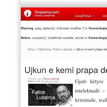
SHQIPËRIA
AR
Warning
: preg_replace(): Unknown modifier '{' in
/home/shqipe
Notice
: compact(): Undefined variable: extras in
/home/shqipe
Kreu
»
Opinione
»
Fatos Lubonja
» Ujkun e kemi prapa de
Ujkun e kemi prapa d
Shkruar nga:
Fatos Lubonja
Gjatë këtyre
Botuar më:
13 vite më parë
intelektualë 
kriminale, traf