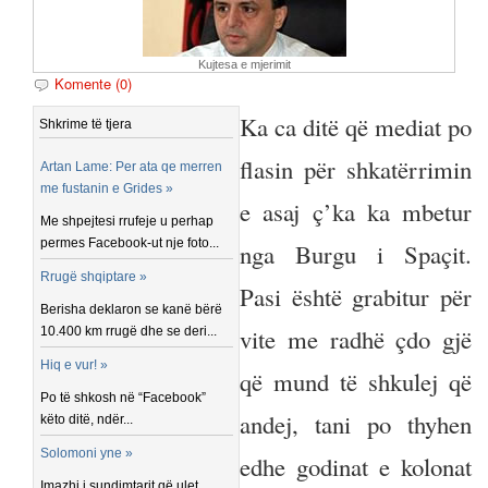
Kujtesa e mjerimit
Komente (0)
Ka ca ditë që mediat po
Shkrime të tjera
flasin për shkatërrimin
Artan Lame: Per ata qe merren
me fustanin e Grides »
e asaj ç’ka ka mbetur
Me shpejtesi rrufeje u perhap
permes Facebook-ut nje foto...
nga Burgu i Spaçit.
Rrugë shqiptare »
Pasi është grabitur për
Berisha deklaron se kanë bërë
vite me radhë çdo gjë
10.400 km rrugë dhe se deri...
Hiq e vur! »
që mund të shkulej që
Po të shkosh në “Facebook”
andej, tani po thyhen
këto ditë, ndër...
Solomoni yne »
edhe godinat e kolonat
Imazhi i sundimtarit që ulet