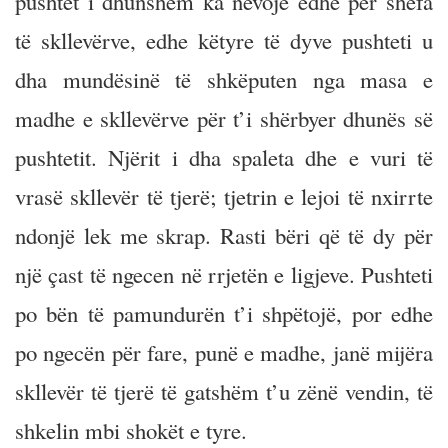
pushtet i dhunshëm ka nevojë edhe për shefa
të skllevërve, edhe këtyre të dyve pushteti u
dha mundësinë të shkëputen nga masa e
madhe e skllevërve për t’i shërbyer dhunës së
pushtetit. Njërit i dha spaleta dhe e vuri të
vrasë skllevër të tjerë; tjetrin e lejoi të nxirrte
ndonjë lek me skrap. Rasti bëri që të dy për
një çast të ngecen në rrjetën e ligjeve. Pushteti
po bën të pamundurën t’i shpëtojë, por edhe
po ngecën për fare, punë e madhe, janë mijëra
skllevër të tjerë të gatshëm t’u zënë vendin, të
shkelin mbi shokët e tyre.