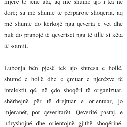
mjerë të jenë ata, aq më shumë ajo i ka në
dorë; sa më shumë të përparojë shoqëria, aq
më shumë do kërkojë nga qeveria e vet dhe
nuk do pranojë të qeveriset nga të tillë si këta
të sotmit.
Lubonja bën pjesë tek ajo shtresa e hollë,
shumë e hollë dhe e çmuar e njerëzve të
intelektit që, në çdo shoqëri të organizuar,
shërbejnë për të drejtuar e orientuar, jo
mjeranët, por qeveritarët. Qeveritë pastaj, e
ndryshojnë dhe orientojnë gjithë shoqërinë.