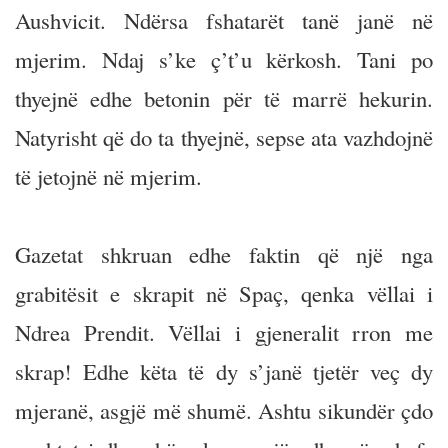
Aushvicit. Ndërsa fshatarët tanë janë në
mjerim. Ndaj s’ke ç’t’u kërkosh. Tani po
thyejnë edhe betonin për të marrë hekurin.
Natyrisht që do ta thyejnë, sepse ata vazhdojnë
të jetojnë në mjerim.
Gazetat shkruan edhe faktin që një nga
grabitësit e skrapit në Spaç, qenka vëllai i
Ndrea Prendit. Vëllai i gjeneralit rron me
skrap! Edhe këta të dy s’janë tjetër veç dy
mjeranë, asgjë më shumë. Ashtu sikundër çdo