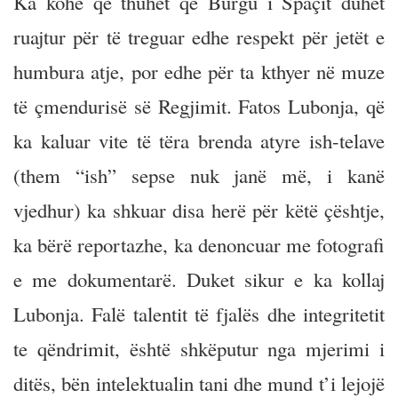
Ka kohë që thuhet që Burgu i Spaçit duhet
ruajtur për të treguar edhe respekt për jetët e
humbura atje, por edhe për ta kthyer në muze
të çmendurisë së Regjimit. Fatos Lubonja, që
ka kaluar vite të tëra brenda atyre ish-telave
(them “ish” sepse nuk janë më, i kanë
vjedhur) ka shkuar disa herë për këtë çështje,
ka bërë reportazhe, ka denoncuar me fotografi
e me dokumentarë. Duket sikur e ka kollaj
Lubonja. Falë talentit të fjalës dhe integritetit
te qëndrimit, është shkëputur nga mjerimi i
ditës, bën intelektualin tani dhe mund t’i lejojë