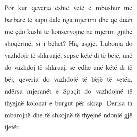
Por kur qeveria është vetë e mbushur me
barbarë të sapo dalë nga mjerimi dhe që duan
me çdo kusht të konservojnë në mjerim gjithë
shoqërinë, si i bëhet? Hiç asgjë. Lubonja do
vazhdojë të shkruajë, sepse këtë di të bëjë, unë
do vazhdoj të shkruaj, se edhe unë këtë di të
bëj, qeveria do vazhdojë të bëjë të vetën,
ndërsa mjeranët e Spaçit do vazhdojnë të
thyejnë kolonat e burgut për skrap. Derisa ta
mbarojnë dhe të shkojnë të thyejnë ndonjë gjë
tjetër.