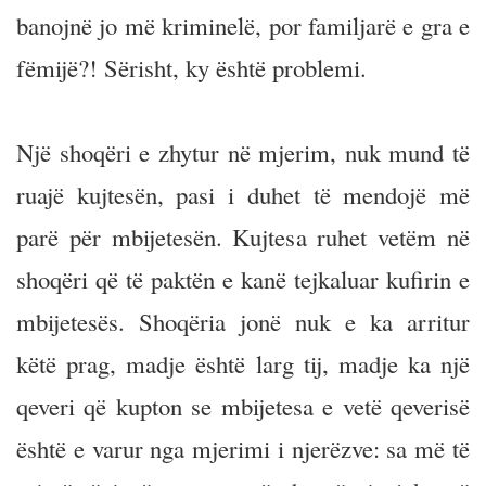
banojnë jo më kriminelë, por familjarë e gra e
fëmijë?! Sërisht, ky është problemi.
Një shoqëri e zhytur në mjerim, nuk mund të
ruajë kujtesën, pasi i duhet të mendojë më
parë për mbijetesën. Kujtesa ruhet vetëm në
shoqëri që të paktën e kanë tejkaluar kufirin e
mbijetesës. Shoqëria jonë nuk e ka arritur
këtë prag, madje është larg tij, madje ka një
qeveri që kupton se mbijetesa e vetë qeverisë
është e varur nga mjerimi i njerëzve: sa më të