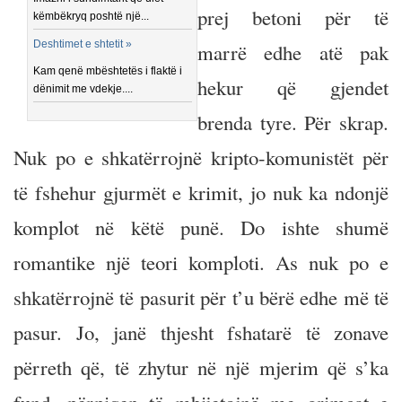
prej betoni për të
këmbëkryq poshtë një...
Deshtimet e shtetit »
marrë edhe atë pak
Kam qenë mbështetës i flaktë i
hekur që gjendet
dënimit me vdekje....
brenda tyre. Për skrap.
Nuk po e shkatërrojnë kripto-komunistët për
të fshehur gjurmët e krimit, jo nuk ka ndonjë
komplot në këtë punë. Do ishte shumë
romantike një teori komploti. As nuk po e
shkatërrojnë të pasurit për t’u bërë edhe më të
pasur. Jo, janë thjesht fshatarë të zonave
përreth që, të zhytur në një mjerim që s’ka