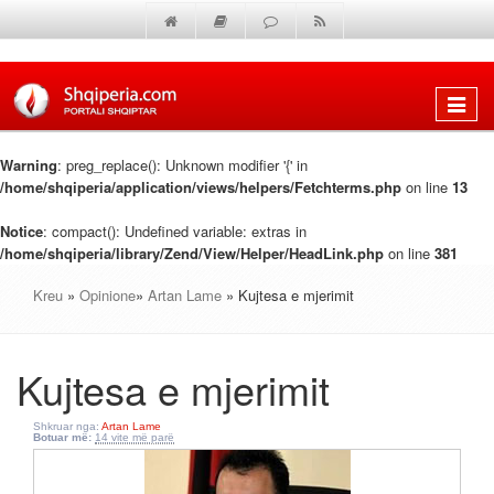
Shfaq
menun
Warning
: preg_replace(): Unknown modifier '{' in
/home/shqiperia/application/views/helpers/Fetchterms.php
on line
13
Notice
: compact(): Undefined variable: extras in
/home/shqiperia/library/Zend/View/Helper/HeadLink.php
on line
381
Kreu
»
Opinione
»
Artan Lame
» Kujtesa e mjerimit
Kujtesa e mjerimit
Shkruar nga:
Artan Lame
Botuar më:
14 vite më parë