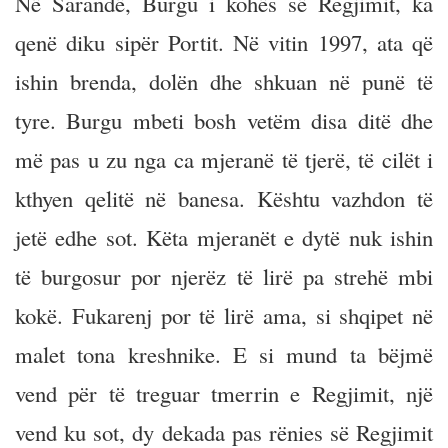
Në Sarandë, Burgu i kohës së Regjimit, ka
qenë diku sipër Portit. Në vitin 1997, ata që
ishin brenda, dolën dhe shkuan në punë të
tyre. Burgu mbeti bosh vetëm disa ditë dhe
më pas u zu nga ca mjeranë të tjerë, të cilët i
kthyen qelitë në banesa. Kështu vazhdon të
jetë edhe sot. Këta mjeranët e dytë nuk ishin
të burgosur por njerëz të lirë pa strehë mbi
kokë. Fukarenj por të lirë ama, si shqipet në
malet tona kreshnike. E si mund ta bëjmë
vend për të treguar tmerrin e Regjimit, një
vend ku sot, dy dekada pas rënies së Regjimit