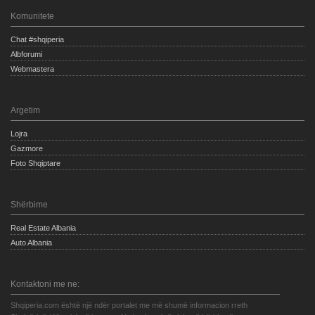
Komunitete
Chat #shqiperia
Albforumi
Webmastera
Argetim
Lojra
Gazmore
Foto Shqiptare
Shërbime
Real Estate Albania
Auto Albania
Kontaktoni me ne:
Shqiperia.com është një ndër portalet me më shumë informacion rreth