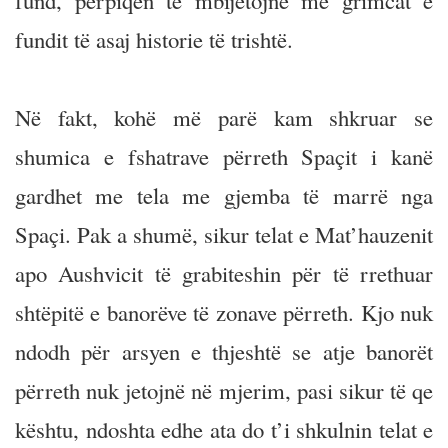
fund, përpiqen të mbijetojnë me grimcat e
fundit të asaj historie të trishtë.
Në fakt, kohë më parë kam shkruar se
shumica e fshatrave përreth Spaçit i kanë
gardhet me tela me gjemba të marrë nga
Spaçi. Pak a shumë, sikur telat e Mat’hauzenit
apo Aushvicit të grabiteshin për të rrethuar
shtëpitë e banorëve të zonave përreth. Kjo nuk
ndodh për arsyen e thjeshtë se atje banorët
përreth nuk jetojnë në mjerim, pasi sikur të qe
kështu, ndoshta edhe ata do t’i shkulnin telat e