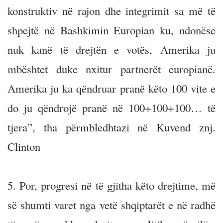
konstruktiv në rajon dhe integrimit sa më të
shpejtë në Bashkimin Europian ku, ndonëse
nuk kanë të drejtën e votës, Amerika ju
mbështet duke nxitur partnerët europianë.
Amerika ju ka qëndruar pranë këto 100 vite e
do ju qëndrojë pranë në 100+100+100… të
tjera”, tha përmbledhtazi në Kuvend znj.
Clinton
5. Por, progresi në të gjitha këto drejtime, më
së shumti varet nga vetë shqiptarët e në radhë