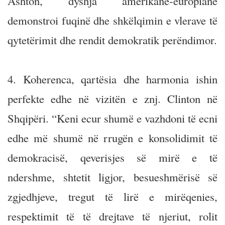
Ashton, dyshja amerikane-europiane
demonstroi fuqinë dhe shkëlqimin e vlerave të
qytetërimit dhe rendit demokratik perëndimor.
4. Koherenca, qartësia dhe harmonia ishin
perfekte edhe në vizitën e znj. Clinton në
Shqipëri. “Keni ecur shumë e vazhdoni të ecni
edhe më shumë në rrugën e konsolidimit të
demokracisë, qeverisjes së mirë e të
ndershme, shtetit ligjor, besueshmërisë së
zgjedhjeve, tregut të lirë e mirëqenies,
respektimit të të drejtave të njeriut, rolit