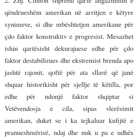
2. Znj. Clinton shprehu qartë angazhimin e
qëndrueshëm amerikan në arritjen e këtyre
synimeve, si dhe mbështetjen amerikane për
çdo faktor konstruktiv e progresist. Mesazhet
ishin qartësisht dekurajuese edhe për çdo
faktor destabilizues dhe ekstremist brenda apo
jashtë rajonit, qoftë për ata sllavë që janë
shquar historikisht për sjellje të këtilla, por
edhe për ndonjë faktor shqiptar si
Vetëvendosja e cila, sipas vlerësimit
amerikan, duket se i ka tejkaluar kufijtë e
pranueshmërisë, ndaj dhe nuk u pa e udhës