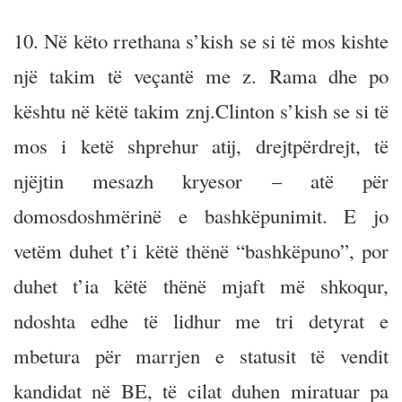
10. Në këto rrethana s’kish se si të mos kishte
një takim të veçantë me z. Rama dhe po
kështu në këtë takim znj.Clinton s’kish se si të
mos i ketë shprehur atij, drejtpërdrejt, të
njëjtin mesazh kryesor – atë për
domosdoshmërinë e bashkëpunimit. E jo
vetëm duhet t’i këtë thënë “bashkëpuno”, por
duhet t’ia këtë thënë mjaft më shkoqur,
ndoshta edhe të lidhur me tri detyrat e
mbetura për marrjen e statusit të vendit
kandidat në BE, të cilat duhen miratuar pa