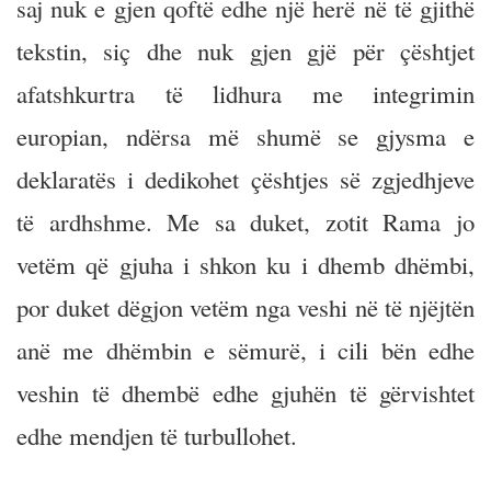
saj nuk e gjen qoftë edhe një herë në të gjithë
tekstin, siç dhe nuk gjen gjë për çështjet
afatshkurtra të lidhura me integrimin
europian, ndërsa më shumë se gjysma e
deklaratës i dedikohet çështjes së zgjedhjeve
të ardhshme. Me sa duket, zotit Rama jo
vetëm që gjuha i shkon ku i dhemb dhëmbi,
por duket dëgjon vetëm nga veshi në të njëjtën
anë me dhëmbin e sëmurë, i cili bën edhe
veshin të dhembë edhe gjuhën të gërvishtet
edhe mendjen të turbullohet.