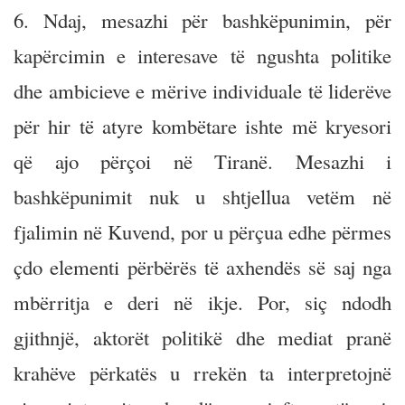
6. Ndaj, mesazhi për bashkëpunimin, për
kapërcimin e interesave të ngushta politike
dhe ambicieve e mërive individuale të liderëve
për hir të atyre kombëtare ishte më kryesori
që ajo përçoi në Tiranë. Mesazhi i
bashkëpunimit nuk u shtjellua vetëm në
fjalimin në Kuvend, por u përçua edhe përmes
çdo elementi përbërës të axhendës së saj nga
mbërritja e deri në ikje. Por, siç ndodh
gjithnjë, aktorët politikë dhe mediat pranë
krahëve përkatës u rrekën ta interpretojnë