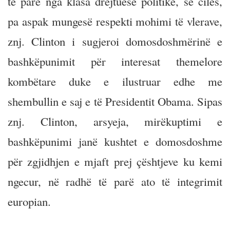
të parë nga klasa drejtuese politike, së cilës,
pa aspak mungesë respekti mohimi të vlerave,
znj. Clinton i sugjeroi domosdoshmërinë e
bashkëpunimit për interesat themelore
kombëtare duke e ilustruar edhe me
shembullin e saj e të Presidentit Obama. Sipas
znj. Clinton, arsyeja, mirëkuptimi e
bashkëpunimi janë kushtet e domosdoshme
për zgjidhjen e mjaft prej çështjeve ku kemi
ngecur, në radhë të parë ato të integrimit
europian.