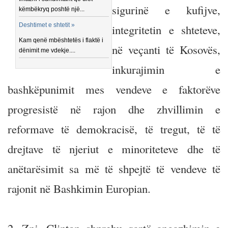
sigurinë e kufijve,
këmbëkryq poshtë një...
Deshtimet e shtetit »
integritetin e shteteve,
Kam qenë mbështetës i flaktë i
në veçanti të Kosovës,
dënimit me vdekje....
inkurajimin e
bashkëpunimit mes vendeve e faktorëve
progresistë në rajon dhe zhvillimin e
reformave të demokracisë, të tregut, të të
drejtave të njeriut e minoriteteve dhe të
anëtarësimit sa më të shpejtë të vendeve të
rajonit në Bashkimin Europian.