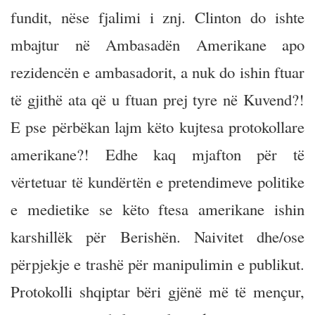
fundit, nëse fjalimi i znj. Clinton do ishte
mbajtur në Ambasadën Amerikane apo
rezidencën e ambasadorit, a nuk do ishin ftuar
të gjithë ata që u ftuan prej tyre në Kuvend?!
E pse përbëkan lajm këto kujtesa protokollare
amerikane?! Edhe kaq mjafton për të
vërtetuar të kundërtën e pretendimeve politike
e medietike se këto ftesa amerikane ishin
karshillëk për Berishën. Naivitet dhe/ose
përpjekje e trashë për manipulimin e publikut.
Protokolli shqiptar bëri gjënë më të mençur,