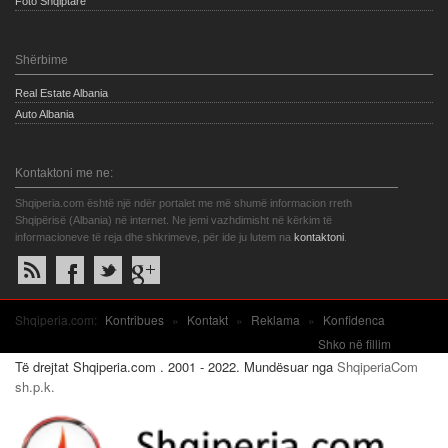
Foto Shqiptare
Shërbime
Real Estate Albania
Auto Albania
Kontaktoni me ne:
Shqiperia.com është një ndër portalet me më shumë informacion rreth
Shqipërisë (Albania) në internet. Ne jemi vazhdimisht në kërkim të
informacioneve të reja dhe shkrimeve, për ide ju lutem na
kontaktoni
.
Shqiperia.com:
Kontribues
»
Kontakt
»
Reklama
»
Konfidenca
Shko në fillim
Të drejtat Shqiperia.com . 2001 - 2022. Mundësuar nga
ShqiperiaCom
sh.p.k.