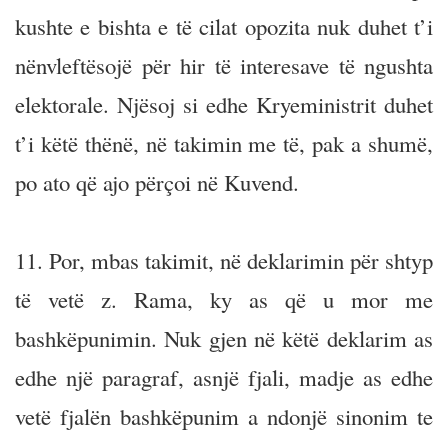
kushte e bishta e të cilat opozita nuk duhet t’i
nënvleftësojë për hir të interesave të ngushta
elektorale. Njësoj si edhe Kryeministrit duhet
t’i këtë thënë, në takimin me të, pak a shumë,
po ato që ajo përçoi në Kuvend.
11. Por, mbas takimit, në deklarimin për shtyp
të vetë z. Rama, ky as që u mor me
bashkëpunimin. Nuk gjen në këtë deklarim as
edhe një paragraf, asnjë fjali, madje as edhe
vetë fjalën bashkëpunim a ndonjë sinonim te