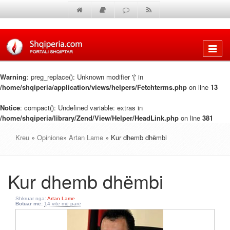
Shfaq
menun
Warning
: preg_replace(): Unknown modifier '{' in
/home/shqiperia/application/views/helpers/Fetchterms.php
on line
13
Notice
: compact(): Undefined variable: extras in
/home/shqiperia/library/Zend/View/Helper/HeadLink.php
on line
381
Kreu
»
Opinione
»
Artan Lame
» Kur dhemb dhëmbi
Kur dhemb dhëmbi
Shkruar nga:
Artan Lame
Botuar më:
14 vite më parë