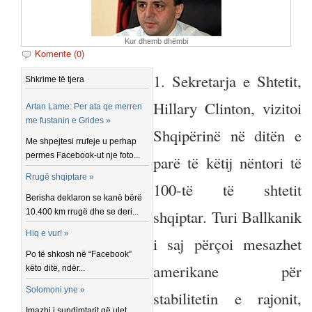
Kur dhemb dhëmbi
Komente (0)
1. Sekretarja e Shtetit,
Shkrime të tjera
Hillary Clinton, vizitoi
Artan Lame: Per ata qe merren
me fustanin e Grides »
Shqipërinë në ditën e
Me shpejtesi rrufeje u perhap
permes Facebook-ut nje foto...
parë të këtij nëntori të
Rrugë shqiptare »
100-të të shtetit
Berisha deklaron se kanë bërë
shqiptar. Turi Ballkanik
10.400 km rrugë dhe se deri...
Hiq e vur! »
i saj përçoi mesazhet
Po të shkosh në “Facebook”
amerikane për
këto ditë, ndër...
Solomoni yne »
stabilitetin e rajonit,
Imazhi i sundimtarit që ulet