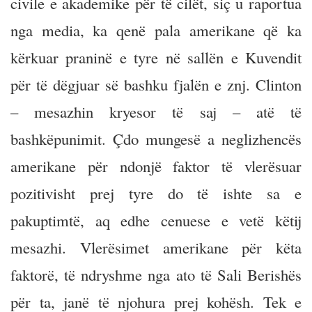
civile e akademike për të cilët, siç u raportua
nga media, ka qenë pala amerikane që ka
kërkuar praninë e tyre në sallën e Kuvendit
për të dëgjuar së bashku fjalën e znj. Clinton
– mesazhin kryesor të saj – atë të
bashkëpunimit. Çdo mungesë a neglizhencës
amerikane për ndonjë faktor të vlerësuar
pozitivisht prej tyre do të ishte sa e
pakuptimtë, aq edhe cenuese e vetë këtij
mesazhi. Vlerësimet amerikane për këta
faktorë, të ndryshme nga ato të Sali Berishës
për ta, janë të njohura prej kohësh. Tek e