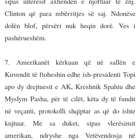
sipas interesit axhendën e njoftuar të znj.
Clinton që para mbërritjes së saj. Ndonëse
dolën blof, përsëri nuk heqin dorë. Ves i
pashërueshëm.
7. Amerikanët kërkuan që në sallën e
Kuvendit të ftoheshin edhe ish-presidenti Topi
apo dy drejtuesit e AK, Kreshnik Spahiu dhe
Myslym Pasha, për të cilët, këta dy të fundit
në veçanti, protokolli shqiptar as që do ishte
kujtuar. Me sa duket, sipas vlerësimit
amerikan, ndryshe nga Vetëvendosja në