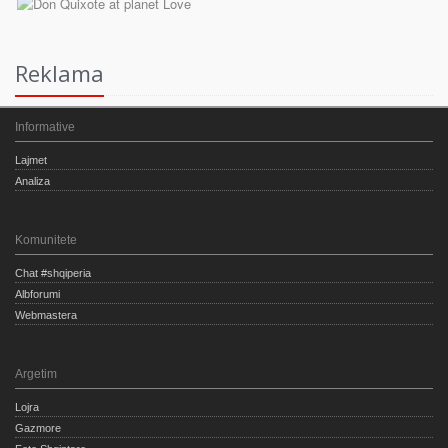
Reklama
Informative
Lajmet
Analiza
Komunitete
Chat #shqiperia
Albforumi
Webmastera
Argetim
Lojra
Gazmore