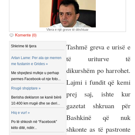
Vlera e një greve të dështuar
Komente (0)
Tashmë greva e urisë e
Shkrime të tjera
të uriturve të
Artan Lame: Per ata qe merren
me fustanin e Grides »
dikurshëm po harrohet.
Me shpejtesi rrufeje u perhap
permes Facebook-ut nje foto...
Lajmi i fundit që kemi
Rrugë shqiptare »
prej saj, ishte kur
Berisha deklaron se kanë bërë
gazetat shkruan për
10.400 km rrugë dhe se deri...
Hiq e vur! »
Bashkinë që nuk
Po të shkosh në “Facebook”
shkonte as të pastronte
këto ditë, ndër...