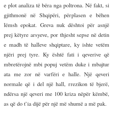
e plot analiza të bëra nga poltrona. Në fakt, si
gjithmonë në Shqipëri, përplasen e bëhen
lëmsh epokat. Greva nuk dështoi për asnjë
prej këtyre arsyeve, por thjesht sepse në detin
e madh të halleve shqiptare, ky ishte vetëm
njëri prej tyre. Ky është fati i qeverive që
mbretërojnë mbi popuj vetëm duke i mbajtur
ata me zor në varfëri e halle. Një qeveri
normale që i del një hall, rrezikon të bjerë,
ndërsa një qeveri me 100 kriza nëpër këmbë,
as që do t’ia dijë për një më shumë a më pak.