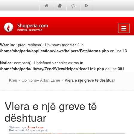
Shfaq
menun
Warning
: preg_replace(): Unknown modifier '{' in
/home/shqiperia/application/views/helpers/Fetchterms.php
on line
13
Notice
: compact(): Undefined variable: extras in
/home/shqiperia/library/Zend/View/Helper/HeadLink.php
on line
381
Kreu
»
Opinione
»
Artan Lame
» Vlera e një greve të dështuar
Vlera e një greve të
dështuar
Shkruar nga:
Artan Lame
Botuar më:
14 vite më parë