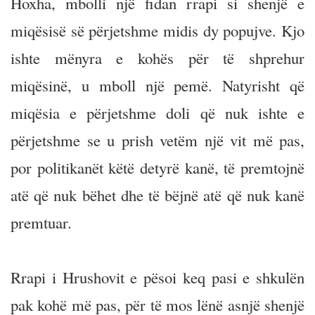
Hoxha, mbolli një fidan rrapi si shenjë e
miqësisë së përjetshme midis dy popujve. Kjo
ishte mënyra e kohës për të shprehur
miqësinë, u mboll një pemë. Natyrisht që
miqësia e përjetshme doli që nuk ishte e
përjetshme se u prish vetëm një vit më pas,
por politikanët këtë detyrë kanë, të premtojnë
atë që nuk bëhet dhe të bëjnë atë që nuk kanë
premtuar.
Rrapi i Hrushovit e pësoi keq pasi e shkulën
pak kohë më pas, për të mos lënë asnjë shenjë