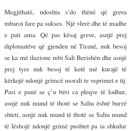
Megjithatë, ndoshta s’do thënë që greva
mbaroi fare pa sukses. Një vlerë dhe të madhe
e pati ama. Që pas kësaj greve, asnjë prej
diplomatëve që gjenden në Tiranë, nuk besoj
se ka më iluzione mbi Sali Berishën dhe asnjë
prej tyre nuk besoj të ketë më kurajë të
kërkojë ndonjë grimcë morali te veprimet e tij.
Pasi e panë se ç’u bëri ca pleqve të lodhur,
asnjë nuk mund të thotë se Saliu është burrë
shteti, asnjë nuk mund të thotë se Saliu mund
të lëshojë ndonjë grimë pushtet pa ia shkulur