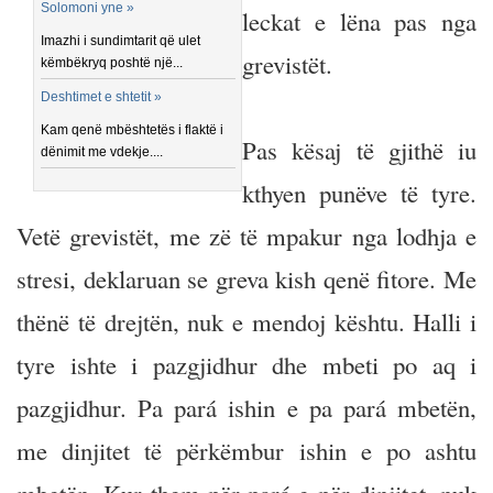
Solomoni yne »
leckat e lëna pas nga
Imazhi i sundimtarit që ulet
grevistët.
këmbëkryq poshtë një...
Deshtimet e shtetit »
Kam qenë mbështetës i flaktë i
Pas kësaj të gjithë iu
dënimit me vdekje....
kthyen punëve të tyre.
Vetë grevistët, me zë të mpakur nga lodhja e
stresi, deklaruan se greva kish qenë fitore. Me
thënë të drejtën, nuk e mendoj kështu. Halli i
tyre ishte i pazgjidhur dhe mbeti po aq i
pazgjidhur. Pa pará ishin e pa pará mbetën,
me dinjitet të përkëmbur ishin e po ashtu