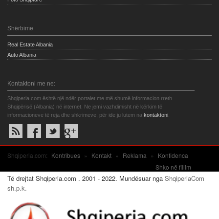
Shërbime
Real Estate Albania
Auto Albania
Kontaktoni me ne:
Shqiperia.com është një ndër portalet me më shumë informacion rreth
Shqipërisë (Albania) në internet. Ne jemi vazhdimisht në kërkim të
informacioneve të reja dhe shkrimeve, për ide ju lutem na
kontaktoni
.
Shqiperia.com:
Kontribues
»
Kontakt
»
Reklama
»
Konfidenca
Shko në fillim
Të drejtat Shqiperia.com . 2001 - 2022. Mundësuar nga
ShqiperiaCom
sh.p.k.