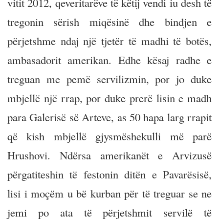
vitit 2012, qeveritarëve të këtij vendi iu desh të
tregonin sërish miqësinë dhe bindjen e
përjetshme ndaj një tjetër të madhi të botës,
ambasadorit amerikan. Edhe kësaj radhe e
treguan me pemë servilizmin, por jo duke
mbjellë një rrap, por duke prerë lisin e madh
para Galerisë së Arteve, as 50 hapa larg rrapit
që kish mbjellë gjysmëshekulli më parë
Hrushovi. Ndërsa amerikanët e Arvizusë
përgatiteshin të festonin ditën e Pavarësisë,
lisi i moçëm u bë kurban për të treguar se ne
jemi po ata të përjetshmit servilë të