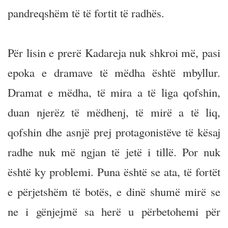
pandreqshëm të të fortit të radhës.
Për lisin e prerë Kadareja nuk shkroi më, pasi
epoka e dramave të mëdha është mbyllur.
Dramat e mëdha, të mira a të liga qofshin,
duan njerëz të mëdhenj, të mirë a të liq,
qofshin dhe asnjë prej protagonistëve të kësaj
radhe nuk më ngjan të jetë i tillë. Por nuk
është ky problemi. Puna është se ata, të fortët
e përjetshëm të botës, e dinë shumë mirë se
ne i gënjejmë sa herë u përbetohemi për