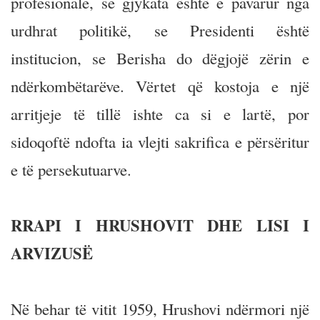
profesionale, se gjykata është e pavarur nga
urdhrat politikë, se Presidenti është
institucion, se Berisha do dëgjojë zërin e
ndërkombëtarëve. Vërtet që kostoja e një
arritjeje të tillë ishte ca si e lartë, por
sidoqoftë ndofta ia vlejti sakrifica e përsëritur
e të persekutuarve.
RRAPI I HRUSHOVIT DHE LISI I
ARVIZUSË
Në behar të vitit 1959, Hrushovi ndërmori një