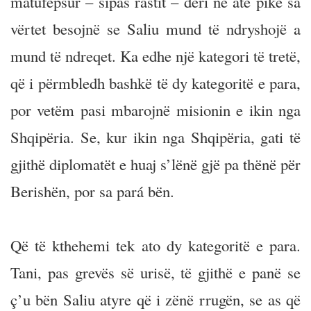
matufepsur – sipas rastit – deri në atë pikë sa
vërtet besojnë se Saliu mund të ndryshojë a
mund të ndreqet. Ka edhe një kategori të tretë,
që i përmbledh bashkë të dy kategoritë e para,
por vetëm pasi mbarojnë misionin e ikin nga
Shqipëria. Se, kur ikin nga Shqipëria, gati të
gjithë diplomatët e huaj s’lënë gjë pa thënë për
Berishën, por sa pará bën.
Që të kthehemi tek ato dy kategoritë e para.
Tani, pas grevës së urisë, të gjithë e panë se
ç’u bën Saliu atyre që i zënë rrugën, se as që