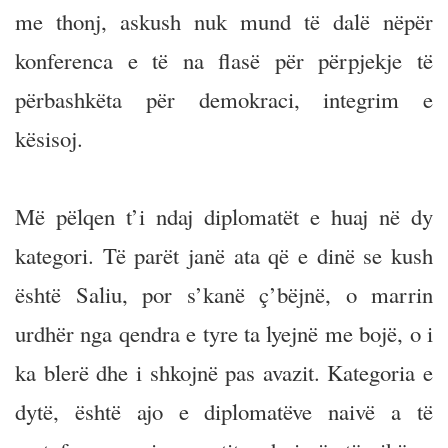
me thonj, askush nuk mund të dalë nëpër
konferenca e të na flasë për përpjekje të
përbashkëta për demokraci, integrim e
kësisoj.
Më pëlqen t’i ndaj diplomatët e huaj në dy
kategori. Të parët janë ata që e dinë se kush
është Saliu, por s’kanë ç’bëjnë, o marrin
urdhër nga qendra e tyre ta lyejnë me bojë, o i
ka blerë dhe i shkojnë pas avazit. Kategoria e
dytë, është ajo e diplomatëve naivë a të