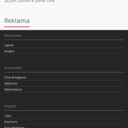
Reklama
Informative
Lajmet
Analiza
Komunitete
Chat #shqiperia
Albforumi
Webmastera
Argetim
Lojra
Gazmore
Foto Shqiptare