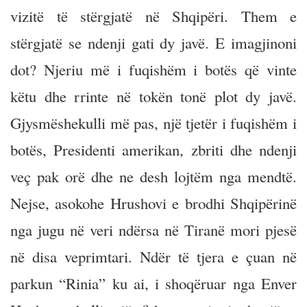
vizitë të stërgjatë në Shqipëri. Them e
stërgjatë se ndenji gati dy javë. E imagjinoni
dot? Njeriu më i fuqishëm i botës që vinte
këtu dhe rrinte në tokën tonë plot dy javë.
Gjysmëshekulli më pas, një tjetër i fuqishëm i
botës, Presidenti amerikan, zbriti dhe ndenji
veç pak orë dhe ne desh lojtëm nga mendtë.
Nejse, asokohe Hrushovi e brodhi Shqipërinë
nga jugu në veri ndërsa në Tiranë mori pjesë
në disa veprimtari. Ndër të tjera e çuan në
parkun “Rinia” ku ai, i shoqëruar nga Enver