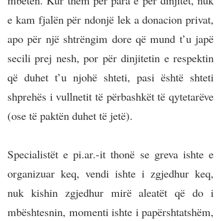
mbetën. Kur them për pará e për dinjitet, nuk
e kam fjalën për ndonjë lek a donacion privat,
apo për një shtrëngim dore që mund t’u japë
secili prej nesh, por për dinjitetin e respektin
që duhet t’u njohë shteti, pasi është shteti
shprehës i vullnetit të përbashkët të qytetarëve
(ose të paktën duhet të jetë).
Specialistët e pi.ar.-it thonë se greva ishte e
organizuar keq, vendi ishte i zgjedhur keq,
nuk kishin zgjedhur mirë aleatët që do i
mbështesnin, momenti ishte i papërshtatshëm,