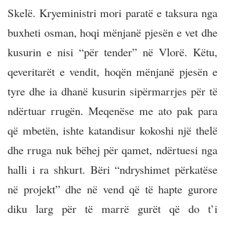
Skelë. Kryeministri mori paratë e taksura nga
buxheti osman, hoqi mënjanë pjesën e vet dhe
kusurin e nisi “për tender” në Vlorë. Këtu,
qeveritarët e vendit, hoqën mënjanë pjesën e
tyre dhe ia dhanë kusurin sipërmarrjes për të
ndërtuar rrugën. Meqenëse me ato pak para
që mbetën, ishte katandisur kokoshi një thelë
dhe rruga nuk bëhej për qamet, ndërtuesi nga
halli i ra shkurt. Bëri “ndryshimet përkatëse
në projekt” dhe në vend që të hapte gurore
diku larg për të marrë gurët që do t’i