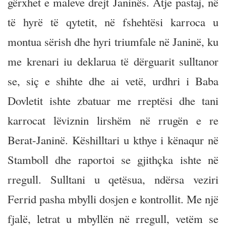
gërxhet e maleve drejt Janinës. Atje pastaj, në
të hyrë të qytetit, në fshehtësi karroca u
montua sërish dhe hyri triumfale në Janinë, ku
me krenari iu deklarua të dërguarit sulltanor
se, siç e shihte dhe ai vetë, urdhri i Baba
Dovletit ishte zbatuar me rreptësi dhe tani
karrocat lëviznin lirshëm në rrugën e re
Berat-Janinë. Këshilltari u kthye i kënaqur në
Stamboll dhe raportoi se gjithçka ishte në
rregull. Sulltani u qetësua, ndërsa veziri
Ferrid pasha mbylli dosjen e kontrollit. Me një
fjalë, letrat u mbyllën në rregull, vetëm se