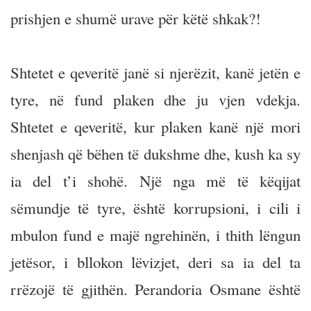
prishjen e shumë urave për këtë shkak?!
Shtetet e qeveritë janë si njerëzit, kanë jetën e
tyre, në fund plaken dhe ju vjen vdekja.
Shtetet e qeveritë, kur plaken kanë një mori
shenjash që bëhen të dukshme dhe, kush ka sy
ia del t’i shohë. Një nga më të këqijat
sëmundje të tyre, është korrupsioni, i cili i
mbulon fund e majë ngrehinën, i thith lëngun
jetësor, i bllokon lëvizjet, deri sa ia del ta
rrëzojë të gjithën. Perandoria Osmane është