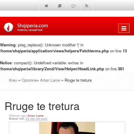
Shfaq
menun
Warning
: preg_replace(): Unknown modifier '{' in
/home/shqiperia/application/views/helpers/Fetchterms.php
on line
13
Notice
: compact(): Undefined variable: extras in
/home/shqiperia/library/Zend/View/Helper/HeadLink.php
on line
381
Kreu
»
Opinione
»
Artan Lame
» Rruge te tretura
Rruge te tretura
Shkruar nga:
Artan Lame
Botuar më:
15 vite më parë