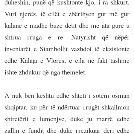
duheshin, punë që kushtonte kjo, i ra shkurt.
Vuri njerëz, të cilët e zbërthyen gur më gur
kalanë e madhe buzë detit dhe me ata gurë u
shtrua rruga e re. Natyrisht që nëpër
inventarët e Stambollit vazhdoi të ekzistonte
edhe Kalaja e Vlorës, e cila në fakt tashmë
ishte zhdukur që nga themelet.
A nuk bën kështu edhe shteti i sotëm osman
shqiptar, ku për të ndërtuar rrugët shkallmon
shtretërit e lumenjve, duke ju marrë edhe
zallin e fundit dhe duke rrezikuar deri edhe