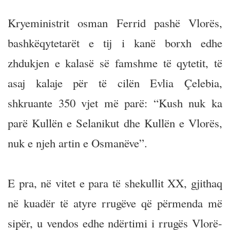
Kryeministrit osman Ferrid pashë Vlorës,
bashkëqytetarët e tij i kanë borxh edhe
zhdukjen e kalasë së famshme të qytetit, të
asaj kalaje për të cilën Evlia Çelebia,
shkruante 350 vjet më parë: “Kush nuk ka
parë Kullën e Selanikut dhe Kullën e Vlorës,
nuk e njeh artin e Osmanëve”.
E pra, në vitet e para të shekullit XX, gjithaq
në kuadër të atyre rrugëve që përmenda më
sipër, u vendos edhe ndërtimi i rrugës Vlorë-