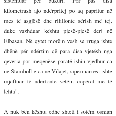
sistemuar për bukuri. Por pas disa
kilometrash ajo ndërpritej po aq papritur në
mes të asgjësë dhe rifillonte sërish më tej,
duke vazhduar kështu pjesë-pjesë deri në
Elbasan. Në qytet morëm vesh se rruga ishte
dhënë për ndërtim që para disa vjetësh nga
qeveria por meqenëse paratë ishin vjedhur ca
në Stamboll e ca në Vilajet, sipërmarrësi ishte
mjaftuar të ndërtonte vetëm copërat më të
lehta”.
A nuk bën kështu edhe shteti i sotëm osman