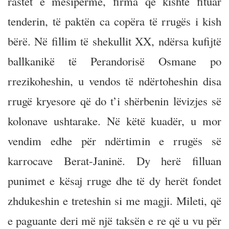
rastet e mësipërme, firma që kishte fituar
tenderin, të paktën ca copëra të rrugës i kish
bërë. Në fillim të shekullit XX, ndërsa kufijtë
ballkanikë të Perandorisë Osmane po
rrezikoheshin, u vendos të ndërtoheshin disa
rrugë kryesore që do t’i shërbenin lëvizjes së
kolonave ushtarake. Në këtë kuadër, u mor
vendim edhe për ndërtimin e rrugës së
karrocave Berat-Janinë. Dy herë filluan
punimet e kësaj rruge dhe të dy herët fondet
zhdukeshin e treteshin si me magji. Mileti, që
e paguante deri më një taksën e re që u vu për