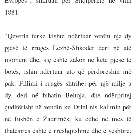
Evropës”, shkruan për Shqipërinë në vitin
1881:
“Qeveria turke kishte ndërtuar vetëm nja dy
pjesë të rrugës Lezhë-Shkodër deri në atë
moment dhe, siç është zakon në këtë pjesë të
botës, ishin ndërtuar ato që përdoreshin më
pak. Fillimi i rrugës shtrihej për një milje a
dy, deri në fshatin Beltoja, dhe ndërpritej
çuditërisht në vendin ku Drini nis kalimin për
në fushën e Zadrimës, ku edhe në mes të
thatësirës është e rrëshqitshme dhe e vështirë.