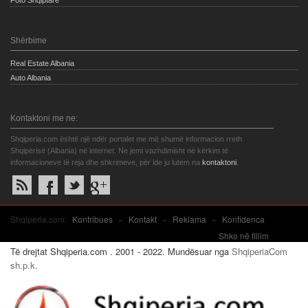
Foto Shqiptare
Shërbime
Real Estate Albania
Auto Albania
Kontaktoni me ne:
Shqiperia.com është një ndër portalet me më shumë informacion rreth
Shqipërisë (Albania) në internet. Ne jemi vazhdimisht në kërkim të
informacioneve të reja dhe shkrimeve, për ide ju lutem na
kontaktoni
.
Shqiperia.com:
Kontribues
»
Kontakt
»
Reklama
»
Konfidenca
Shko në fillim
Të drejtat Shqiperia.com . 2001 - 2022. Mundësuar nga
ShqiperiaCom
sh.p.k.