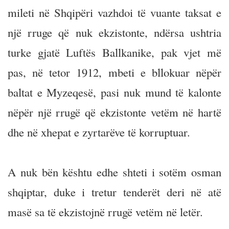
mileti në Shqipëri vazhdoi të vuante taksat e
një rruge që nuk ekzistonte, ndërsa ushtria
turke gjatë Luftës Ballkanike, pak vjet më
pas, në tetor 1912, mbeti e bllokuar nëpër
baltat e Myzeqesë, pasi nuk mund të kalonte
nëpër një rrugë që ekzistonte vetëm në hartë
dhe në xhepat e zyrtarëve të korruptuar.
A nuk bën kështu edhe shteti i sotëm osman
shqiptar, duke i tretur tenderët deri në atë
masë sa të ekzistojnë rrugë vetëm në letër.