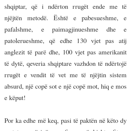
shqiptar, që i ndërton rrugët ende me të
njëjtën metodë. Është e pabesueshme, e
pafalshme, e paimagjinueshme dhe e
patolerueshme, që edhe 130 vjet pas atij
anglezit të parë dhe, 100 vjet pas amerikanit
të dytë, qeveria shqiptare vazhdon të ndërtojë
rrugët e vendit të vet me të njëjtin sistem
absurd, një copë sot e një copë mot, hiq e mos
e këput!
Por ka edhe më keq, pasi të paktën në këto dy