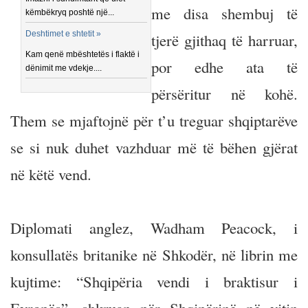
me disa shembuj të
këmbëkryq poshtë një...
Deshtimet e shtetit »
tjerë gjithaq të harruar,
Kam qenë mbështetës i flaktë i
por edhe ata të
dënimit me vdekje....
përsëritur në kohë.
Them se mjaftojnë për t’u treguar shqiptarëve
se si nuk duhet vazhduar më të bëhen gjërat
në këtë vend.
Diplomati anglez, Wadham Peacock, i
konsullatës britanike në Shkodër, në librin me
kujtime: “Shqipëria vendi i braktisur i