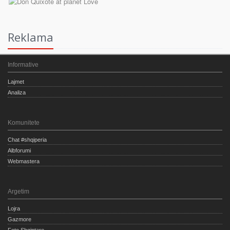
Reklama
Informative
Lajmet
Analiza
Komunitete
Chat #shqiperia
Albforumi
Webmastera
Argetim
Lojra
Gazmore