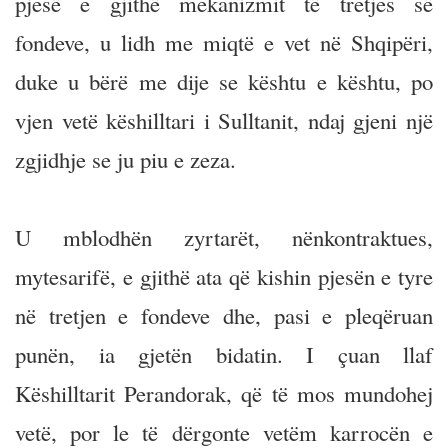
pjesë e gjithë mekanizmit të tretjes së
fondeve, u lidh me miqtë e vet në Shqipëri,
duke u bërë me dije se kështu e kështu, po
vjen vetë këshilltari i Sulltanit, ndaj gjeni një
zgjidhje se ju piu e zeza.
U mblodhën zyrtarët, nënkontraktues,
mytesarifë, e gjithë ata që kishin pjesën e tyre
në tretjen e fondeve dhe, pasi e pleqëruan
punën, ia gjetën bidatin. I çuan llaf
Këshilltarit Perandorak, që të mos mundohej
vetë, por le të dërgonte vetëm karrocën e