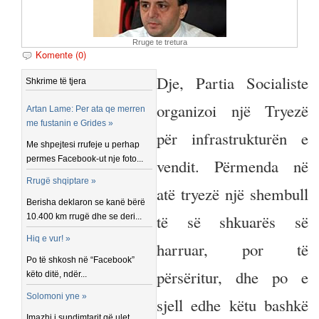
Rruge te tretura
Komente (0)
Dje, Partia Socialiste
Shkrime të tjera
organizoi një Tryezë
Artan Lame: Per ata qe merren
me fustanin e Grides »
për infrastrukturën e
Me shpejtesi rrufeje u perhap
permes Facebook-ut nje foto...
vendit. Përmenda në
Rrugë shqiptare »
atë tryezë një shembull
Berisha deklaron se kanë bërë
të së shkuarës së
10.400 km rrugë dhe se deri...
Hiq e vur! »
harruar, por të
Po të shkosh në “Facebook”
përsëritur, dhe po e
këto ditë, ndër...
Solomoni yne »
sjell edhe këtu bashkë
Imazhi i sundimtarit që ulet