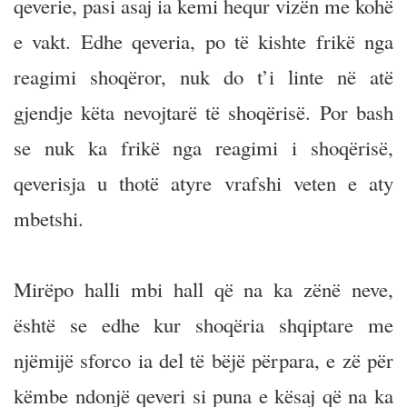
qeverie, pasi asaj ia kemi hequr vizën me kohë
e vakt. Edhe qeveria, po të kishte frikë nga
reagimi shoqëror, nuk do t’i linte në atë
gjendje këta nevojtarë të shoqërisë. Por bash
se nuk ka frikë nga reagimi i shoqërisë,
qeverisja u thotë atyre vrafshi veten e aty
mbetshi.
Mirëpo halli mbi hall që na ka zënë neve,
është se edhe kur shoqëria shqiptare me
njëmijë sforco ia del të bëjë përpara, e zë për
këmbe ndonjë qeveri si puna e kësaj që na ka