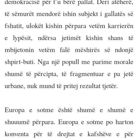
demokracisë për t’u bërë pallat. Deri atëherë,
të sëmurët mendorë ishin subjekt i gallatës së
fshatit, ulokët kishin përpara vetëm karrierën
e lypësit, ndërsa jetimët kishin shans të
mbijetonin vetëm falë mëshirës së ndonjë
shpirt-buti. Nga një popull me parime morale
shumë të përcipta, të fragmentuar e pa jetë
urbane, nuk mund të pritej rezultat tjetër.
Europa e sotme është shumë e shumë e
shuuumë përpara. Europa e sotme po harton
konventa për të drejtat e kafshëve e për