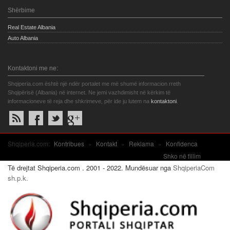
Shërbime
Real Estate Albania
Auto Albania
Kontaktoni me ne:
Shqiperia.com është një ndër portalet me më shumë informacion rreth
Shqipërisë (Albania) në internet. Ne jemi vazhdimisht në kërkim të
informacioneve të reja dhe shkrimeve, për ide ju lutem na
kontaktoni
.
Shqiperia.com:
Kontribues
»
Kontakt
»
Reklama
»
Konfidenca
Shko në fillim
Të drejtat Shqiperia.com . 2001 - 2022. Mundësuar nga
ShqiperiaCom
sh.p.k.