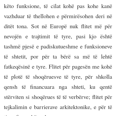
këto funksione, të cilat kohë pas kohe kanë
vazhduar të thellohen e përmirësohen deri në
ditët tona. Sot në Europë nuk flitet më për
nevojën e trajtimit të tyre, pasi kjo është
tashmë pjesë e padiskutueshme e funksioneve
të shtetit, por për ta bërë sa më të lehtë
fatkeqësinë e tyre. Flitet për pagesën me kohë
të plotë të shoqëruesve të tyre, për shkolla
qensh të financuara nga shteti, ku qentë
stërviten si shoqërues të të verbërve; flitet për
tejkalimin e barrierave arkitektonike, e për të