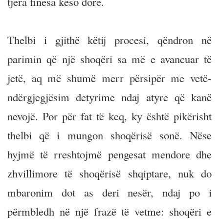
tjera finesa këso dore.
Thelbi i gjithë këtij procesi, qëndron në
parimin që një shoqëri sa më e avancuar të
jetë, aq më shumë merr përsipër me vetë-
ndërgjegjësim detyrime ndaj atyre që kanë
nevojë. Por për fat të keq, ky është pikërisht
thelbi që i mungon shoqërisë sonë. Nëse
hyjmë të rreshtojmë pengesat mendore dhe
zhvillimore të shoqërisë shqiptare, nuk do
mbaronim dot as deri nesër, ndaj po i
përmbledh në një frazë të vetme: shoqëri e