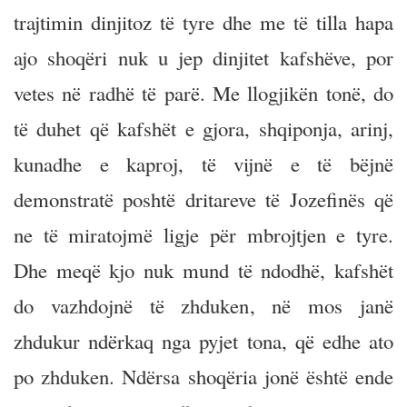
trajtimin dinjitoz të tyre dhe me të tilla hapa
ajo shoqëri nuk u jep dinjitet kafshëve, por
vetes në radhë të parë. Me llogjikën tonë, do
të duhet që kafshët e gjora, shqiponja, arinj,
kunadhe e kaproj, të vijnë e të bëjnë
demonstratë poshtë dritareve të Jozefinës që
ne të miratojmë ligje për mbrojtjen e tyre.
Dhe meqë kjo nuk mund të ndodhë, kafshët
do vazhdojnë të zhduken, në mos janë
zhdukur ndërkaq nga pyjet tona, që edhe ato
po zhduken. Ndërsa shoqëria jonë është ende