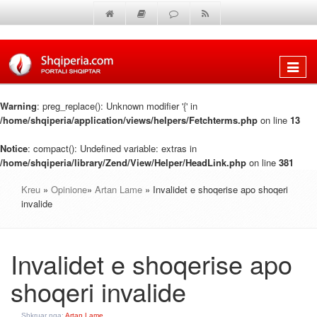
Shfaq
menun
Warning
: preg_replace(): Unknown modifier '{' in
/home/shqiperia/application/views/helpers/Fetchterms.php
on line
13
Notice
: compact(): Undefined variable: extras in
/home/shqiperia/library/Zend/View/Helper/HeadLink.php
on line
381
Kreu
»
Opinione
»
Artan Lame
» Invalidet e shoqerise apo shoqeri
invalide
Invalidet e shoqerise apo
shoqeri invalide
Shkruar nga:
Artan Lame