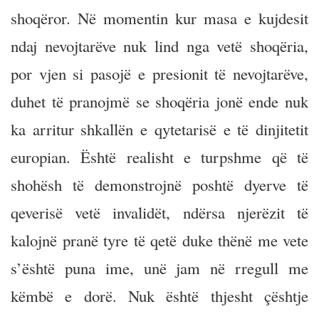
shoqëror. Në momentin kur masa e kujdesit
ndaj nevojtarëve nuk lind nga vetë shoqëria,
por vjen si pasojë e presionit të nevojtarëve,
duhet të pranojmë se shoqëria jonë ende nuk
ka arritur shkallën e qytetarisë e të dinjitetit
europian. Është realisht e turpshme që të
shohësh të demonstrojnë poshtë dyerve të
qeverisë vetë invalidët, ndërsa njerëzit të
kalojnë pranë tyre të qetë duke thënë me vete
s’është puna ime, unë jam në rregull me
këmbë e dorë. Nuk është thjesht çështje