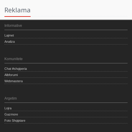
Reklama
Informative
Lajmet
Analiza
Komunitete
Chat #shqiperia
Albforumi
Webmastera
Argetim
Lojra
Gazmore
Foto Shqiptare