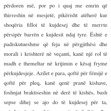
përdoren më, por po i quaj me emrin që
thirreshin në mesjetë, pikërisht atëherë kur
shoqëria filloi të kujdesej dhe të merrte
përsipër barrën e kujdesit ndaj tyre. Është e
padiskutueshme që feja në përgjithësi dhe
morali i krishterë në veçanti, kanë një rol të
madh e themeltar në krijimin e kësaj fryme
përkujdesjeje. Azilet e para, qoftë për fëmijë e
qoftë për pleq, kanë qenë pranë kishave,
foshnjat braktiseshin në derë të kishës, bash
sepse dihej se ajo do të kujdesej për ta,