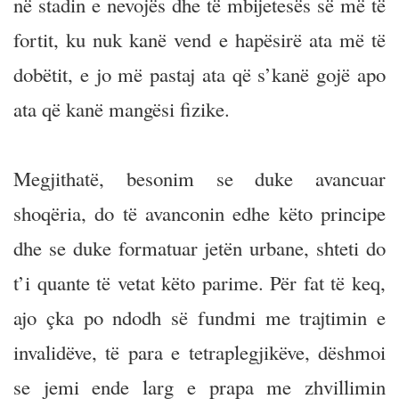
në stadin e nevojës dhe të mbijetesës së më të
fortit, ku nuk kanë vend e hapësirë ata më të
dobëtit, e jo më pastaj ata që s’kanë gojë apo
ata që kanë mangësi fizike.
Megjithatë, besonim se duke avancuar
shoqëria, do të avanconin edhe këto principe
dhe se duke formatuar jetën urbane, shteti do
t’i quante të vetat këto parime. Për fat të keq,
ajo çka po ndodh së fundmi me trajtimin e
invalidëve, të para e tetraplegjikëve, dëshmoi
se jemi ende larg e prapa me zhvillimin