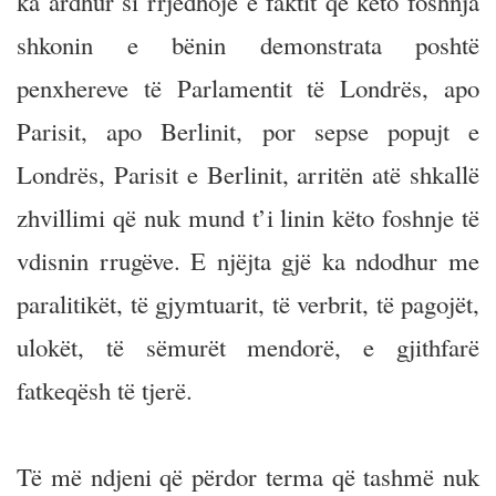
ka ardhur si rrjedhojë e faktit që këto foshnja
shkonin e bënin demonstrata poshtë
penxhereve të Parlamentit të Londrës, apo
Parisit, apo Berlinit, por sepse popujt e
Londrës, Parisit e Berlinit, arritën atë shkallë
zhvillimi që nuk mund t’i linin këto foshnje të
vdisnin rrugëve. E njëjta gjë ka ndodhur me
paralitikët, të gjymtuarit, të verbrit, të pagojët,
ulokët, të sëmurët mendorë, e gjithfarë
fatkeqësh të tjerë.
Të më ndjeni që përdor terma që tashmë nuk