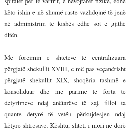
spitalet për të varfrit, e nevojtarët fizikë, edhe
këto ishin e në shumë raste vazhdojnë të jenë
në administrim të kishës edhe sot e gjithë
ditën.
Me forcimin e shteteve të centralizuara
përgjatë shekullit XVIII, e më pas veçanërisht
përgjatë shekullit XIX, shoqëria tashmë e
konsoliduar dhe me parime të forta të
detyrimeve ndaj anëtarëve të saj, filloi ta
quante detyrë të vetën përkujdesjen ndaj
këtyre shtresave. Kështu, shteti i mori në dorë