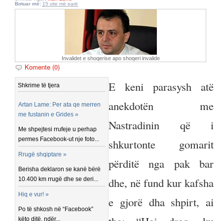
Botuar më:
15 vite më parë
Invalidet e shoqerise apo shoqeri invalide
Komente (0)
E keni parasysh atë
Shkrime të tjera
anekdotën me
Artan Lame: Per ata qe merren
me fustanin e Grides »
Nastradinin që i
Me shpejtesi rrufeje u perhap
permes Facebook-ut nje foto...
shkurtonte gomarit
Rrugë shqiptare »
përditë nga pak bar
Berisha deklaron se kanë bërë
dhe, në fund kur kafsha
10.400 km rrugë dhe se deri...
Hiq e vur! »
e gjorë dha shpirt, ai
Po të shkosh në “Facebook”
këto ditë, ndër...