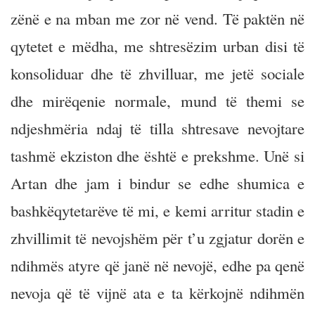
zënë e na mban me zor në vend. Të paktën në
qytetet e mëdha, me shtresëzim urban disi të
konsoliduar dhe të zhvilluar, me jetë sociale
dhe mirëqenie normale, mund të themi se
ndjeshmëria ndaj të tilla shtresave nevojtare
tashmë ekziston dhe është e prekshme. Unë si
Artan dhe jam i bindur se edhe shumica e
bashkëqytetarëve të mi, e kemi arritur stadin e
zhvillimit të nevojshëm për t’u zgjatur dorën e
ndihmës atyre që janë në nevojë, edhe pa qenë
nevoja që të vijnë ata e ta kërkojnë ndihmën