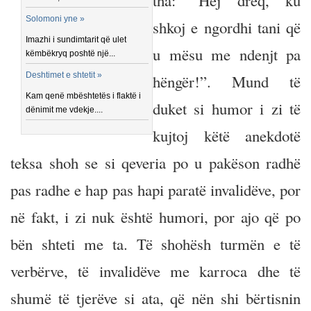
tha: “Hej dreq, ku
Solomoni yne »
shkoj e ngordhi tani që
Imazhi i sundimtarit që ulet
u mësu me ndenjt pa
këmbëkryq poshtë një...
Deshtimet e shtetit »
hëngër!”. Mund të
Kam qenë mbështetës i flaktë i
duket si humor i zi të
dënimit me vdekje....
kujtoj këtë anekdotë
teksa shoh se si qeveria po u pakëson radhë
pas radhe e hap pas hapi paratë invalidëve, por
në fakt, i zi nuk është humori, por ajo që po
bën shteti me ta. Të shohësh turmën e të
verbërve, të invalidëve me karroca dhe të
shumë të tjerëve si ata, që nën shi bërtisnin