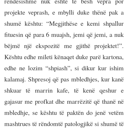
rëndësishme nuk është të bësh vepra por
projekte veprash, e mbylli duke thënë pak a
shumë kështu: “Megjithëse e kemi shpallur
fituesin që para 6 muajsh, jemi që jemi, a nuk
bëjmë një ekspozitë me gjithë projektet!”.
Kështu edhe mileti kënaqet duke parë kartona,
edhe ne lozim “shpiash”, si dikur kur ishim
kalamaj. Shpresoj që pas mbledhjes, kur kanë
shkuar të marrin kafe, të kenë qeshur e
gajasur me profkat dhe marrëzitë që thanë në
mbledhje, se kështu të paktën do jenë vetëm
mashtrues të rëndomtë patologjikë si shumë të