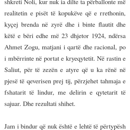
shkreti Noli, kur nuk ia dilte ta përballonte më
realitetin e pisët të kopukëve që e rrethonin,
kyçej brenda në zyrë dhe i binte flautit dhe
këtë e bëri edhe më 23 dhjetor 1924, ndërsa
Ahmet Zogu, matjani i qartë dhe racional, po
i mbërrinte në portat e kryeqytetit. Në rastin e
Saliut, për të zezën e atyre që u ka rënë në
pjesë të qeverisen prej tij, përzjehet tahmaja e
fshatarit të lindur, me delirin e qytetarit të
sajuar. Dhe rezultati shihet.
Jam i bindur që nuk është e lehtë të përtypësh