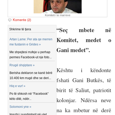
Komiteti i te marreve
Komente (2)
“Seç mbete në
Shkrime të tjera
Komitet, medet o
Artan Lame: Per ata qe merren
me fustanin e Grides »
Gani medet”.
Me shpejtesi rrufeje u perhap
permes Facebook-ut nje foto...
Rrugë shqiptare »
Kështu i këndonte
Berisha deklaron se kanë bërë
fshati Gani Butkës, të
10.400 km rrugë dhe se deri...
Hiq e vur! »
birit të Saliut, patriotit
Po të shkosh në “Facebook”
kolonjar. Ndërsa neve
këto ditë, ndër...
Solomoni yne »
na ka mbetur në derë
Imazhi i sundimtarit që ulet