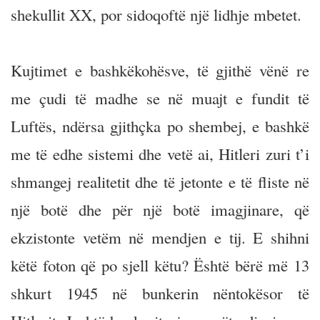
shekullit XX, por sidoqoftë një lidhje mbetet.
Kujtimet e bashkëkohësve, të gjithë vënë re
me çudi të madhe se në muajt e fundit të
Luftës, ndërsa gjithçka po shembej, e bashkë
me të edhe sistemi dhe vetë ai, Hitleri zuri t’i
shmangej realitetit dhe të jetonte e të fliste në
një botë dhe për një botë imagjinare, që
ekzistonte vetëm në mendjen e tij. E shihni
këtë foton që po sjell këtu? Është bërë më 13
shkurt 1945 në bunkerin nëntokësor të