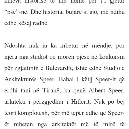
ktheva historisë të më ndihë për t’i gjetur
“pse”-në. Dhe historia, bujare si ajo, më ndihu
edhe kësaj radhe.
Ndoshta nuk iu ka mbetur në mëndje, por
njëra nga studiot që morën pjesë në konkursin
për zgjatimin e Bulevardit, ishte edhe Studio e
Arkitekturës Speer. Babai i këtij Speer-it që
erdhi tani në Tiranë, ka qenë Albert Speer,
arkitekti i përzgjedhur i Hitlerit. Nuk po bëj
teori komplotesh, për më tepër edhe që Speer-
ët mbeten nga arkitektët më të mirë të