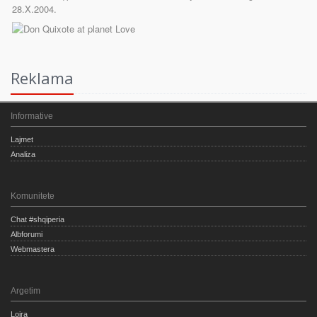
Reklama
Informative
Lajmet
Analiza
Komunitete
Chat #shqiperia
Albforumi
Webmastera
Argetim
Lojra