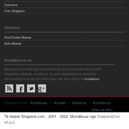
Gazmore
Foto Shqiptare
Shërbime
Real Estate Albania
Auto Albania
Kontaktoni me ne:
Shqiperia.com është një ndër portalet me më shumë informacion rreth
Shqipërisë (Albania) në internet. Ne jemi vazhdimisht në kërkim të
informacioneve të reja dhe shkrimeve, për ide ju lutem na
kontaktoni
.
Shqiperia.com:
Kontribues
»
Kontakt
»
Reklama
»
Konfidenca
Shko në fillim
Të drejtat Shqiperia.com . 2001 - 2022. Mundësuar nga
ShqiperiaCom
sh.p.k.