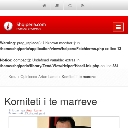
Shfaq
menun
Warning
: preg_replace(): Unknown modifier '{' in
/home/shqiperia/application/views/helpers/Fetchterms.php
on line
13
Notice
: compact(): Undefined variable: extras in
/home/shqiperia/library/Zend/View/Helper/HeadLink.php
on line
381
Kreu
»
Opinione
»
Artan Lame
» Komiteti i te marreve
Komiteti i te marreve
Shkruar nga:
Artan Lame
Botuar më:
15 vite më parë