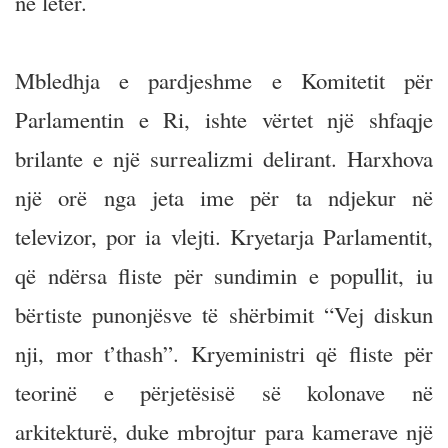
në letër.
Mbledhja e pardjeshme e Komitetit për
Parlamentin e Ri, ishte vërtet një shfaqje
brilante e një surrealizmi delirant. Harxhova
një orë nga jeta ime për ta ndjekur në
televizor, por ia vlejti. Kryetarja Parlamentit,
që ndërsa fliste për sundimin e popullit, iu
bërtiste punonjësve të shërbimit “Vej diskun
nji, mor t’thash”. Kryeministri që fliste për
teorinë e përjetësisë së kolonave në
arkitekturë, duke mbrojtur para kamerave një