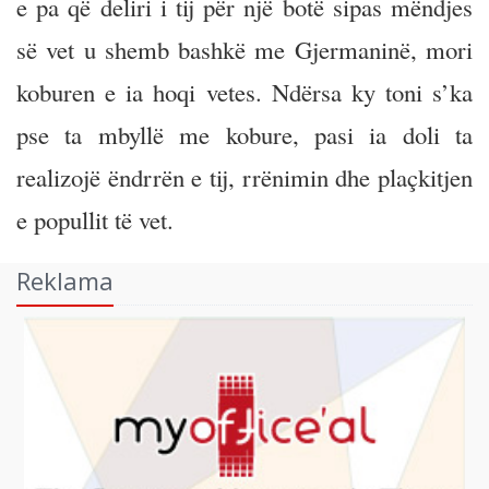
e pa që deliri i tij për një botë sipas mëndjes
së vet u shemb bashkë me Gjermaninë, mori
koburen e ia hoqi vetes. Ndërsa ky toni s’ka
pse ta mbyllë me kobure, pasi ia doli ta
realizojë ëndrrën e tij, rrënimin dhe plaçkitjen
e popullit të vet.
Reklama