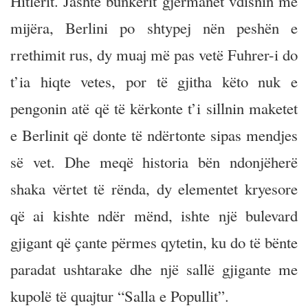
Hitlerit. Jashtë bunkerit gjermanët vdisnin me
mijëra, Berlini po shtypej nën peshën e
rrethimit rus, dy muaj më pas vetë Fuhrer-i do
t’ia hiqte vetes, por të gjitha këto nuk e
pengonin atë që të kërkonte t’i sillnin maketet
e Berlinit që donte të ndërtonte sipas mendjes
së vet. Dhe meqë historia bën ndonjëherë
shaka vërtet të rënda, dy elementet kryesore
që ai kishte ndër mënd, ishte një bulevard
gjigant që çante përmes qytetin, ku do të bënte
paradat ushtarake dhe një sallë gjigante me
kupolë të quajtur “Salla e Popullit”.