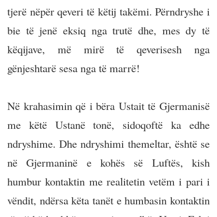
tjerë nëpër qeveri të këtij takëmi. Përndryshe i
bie të jenë eksiq nga trutë dhe, mes dy të
këqijave, më mirë të qeverisesh nga
gënjeshtarë sesa nga të marrë!
Në krahasimin që i bëra Ustait të Gjermanisë
me këtë Ustanë tonë, sidoqoftë ka edhe
ndryshime. Dhe ndryshimi themeltar, është se
në Gjermaninë e kohës së Luftës, kish
humbur kontaktin me realitetin vetëm i pari i
vëndit, ndërsa këta tanët e humbasin kontaktin