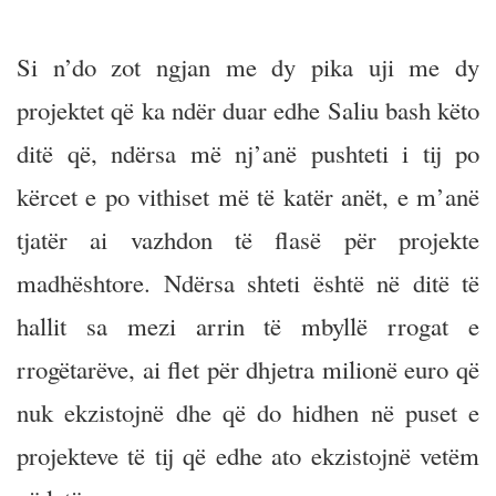
Si n’do zot ngjan me dy pika uji me dy
projektet që ka ndër duar edhe Saliu bash këto
ditë që, ndërsa më nj’anë pushteti i tij po
kërcet e po vithiset më të katër anët, e m’anë
tjatër ai vazhdon të flasë për projekte
madhështore. Ndërsa shteti është në ditë të
hallit sa mezi arrin të mbyllë rrogat e
rrogëtarëve, ai flet për dhjetra milionë euro që
nuk ekzistojnë dhe që do hidhen në puset e
projekteve të tij që edhe ato ekzistojnë vetëm