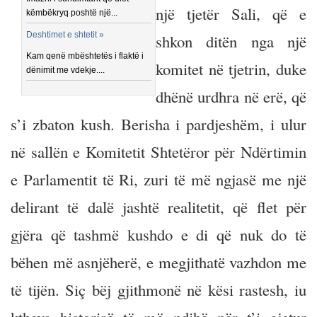
një tjetër Sali, që e
këmbëkryq poshtë një...
Deshtimet e shtetit »
shkon ditën nga një
Kam qenë mbështetës i flaktë i
komitet në tjetrin, duke
dënimit me vdekje....
dhënë urdhra në erë, që
s’i zbaton kush. Berisha i pardjeshëm, i ulur
në sallën e Komitetit Shtetëror për Ndërtimin
e Parlamentit të Ri, zuri të më ngjasë me një
delirant të dalë jashtë realitetit, që flet për
gjëra që tashmë kushdo e di që nuk do të
bëhen më asnjëherë, e megjithatë vazhdon me
të tijën. Siç bëj gjithmonë në kësi rastesh, iu