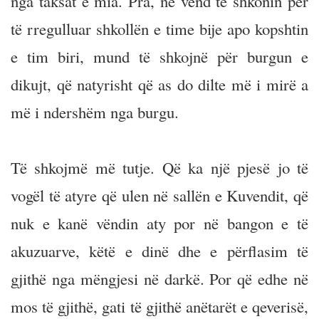
nga taksat e mia. Pra, në vend të shkonin për
të rregulluar shkollën e time bije apo kopshtin
e tim biri, mund të shkojnë për burgun e
dikujt, që natyrisht që as do dilte më i mirë a
më i ndershëm nga burgu.
Të shkojmë më tutje. Që ka një pjesë jo të
vogël të atyre që ulen në sallën e Kuvendit, që
nuk e kanë vëndin aty por në bangon e të
akuzuarve, këtë e dinë dhe e përflasim të
gjithë nga mëngjesi në darkë. Por që edhe në
mos të gjithë, gati të gjithë anëtarët e qeverisë,