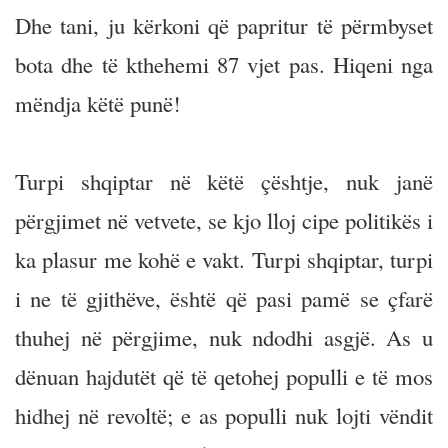
Dhe tani, ju kërkoni që papritur të përmbyset
bota dhe të kthehemi 87 vjet pas. Hiqeni nga
mëndja këtë punë!
Turpi shqiptar në këtë çështje, nuk janë
përgjimet në vetvete, se kjo lloj cipe politikës i
ka plasur me kohë e vakt. Turpi shqiptar, turpi
i ne të gjithëve, është që pasi pamë se çfarë
thuhej në përgjime, nuk ndodhi asgjë. As u
dënuan hajdutët që të qetohej populli e të mos
hidhej në revoltë; e as populli nuk lojti vëndit