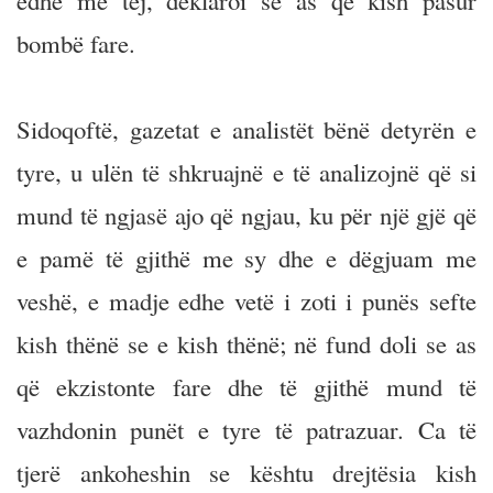
edhe më tej, deklaroi se as që kish pasur
bombë fare.
Sidoqoftë, gazetat e analistët bënë detyrën e
tyre, u ulën të shkruajnë e të analizojnë që si
mund të ngjasë ajo që ngjau, ku për një gjë që
e pamë të gjithë me sy dhe e dëgjuam me
veshë, e madje edhe vetë i zoti i punës sefte
kish thënë se e kish thënë; në fund doli se as
që ekzistonte fare dhe të gjithë mund të
vazhdonin punët e tyre të patrazuar. Ca të
tjerë ankoheshin se kështu drejtësia kish