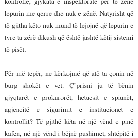
kontrolle, gjykata e inspektorate për të zënë
lepurin me qerre dhe nuk e zënë. Natyrisht që
të gjitha këto nuk mund të lejojnë që lepurin e
tyre ta zërë dikush që është jashtë këtij sistemi
të pisët.
Për më tepër, ne kërkojmë që atë ta çonin në
burg shokët e vet. Ç’prisni ju të bënin
gjyqtarët e prokurorët, hetuesit e spiunët,
agjencitë e sigurimit e institucionet e
kontrollit? Të gjithë këta në një vënd e pinë
kafen, në një vënd i bëjnë pushimet, shtëpitë i