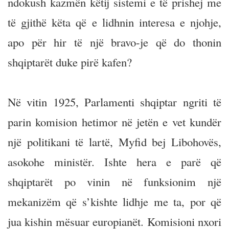
ndokush kazmën këtij sistemi e të prishej me
të gjithë këta që e lidhnin interesa e njohje,
apo për hir të një bravo-je që do thonin
shqiptarët duke pirë kafen?
Në vitin 1925, Parlamenti shqiptar ngriti të
parin komision hetimor në jetën e vet kundër
një politikani të lartë, Myfid bej Libohovës,
asokohe ministër. Ishte hera e parë që
shqiptarët po vinin në funksionim një
mekanizëm që s’kishte lidhje me ta, por që
jua kishin mësuar europianët. Komisioni nxori