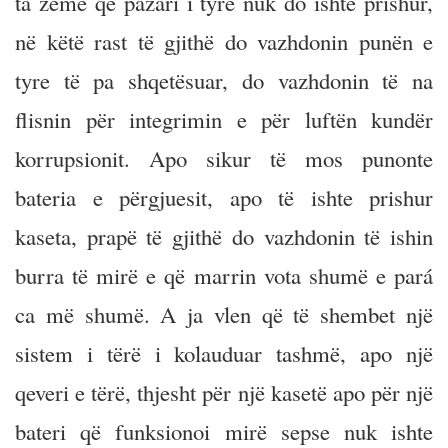
ta zëmë që pazari i tyre nuk do ishte prishur,
në këtë rast të gjithë do vazhdonin punën e
tyre të pa shqetësuar, do vazhdonin të na
flisnin për integrimin e për luftën kundër
korrupsionit. Apo sikur të mos punonte
bateria e përgjuesit, apo të ishte prishur
kaseta, prapë të gjithë do vazhdonin të ishin
burra të mirë e që marrin vota shumë e pará
ca më shumë. A ja vlen që të shembet një
sistem i tërë i kolauduar tashmë, apo një
qeveri e tërë, thjesht për një kasetë apo për një
bateri që funksionoi mirë sepse nuk ishte