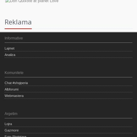
Reklama
Informative
Lajmet
Analiza
Komunitete
Chat #shqiperia
Albforumi
Webmastera
Argetim
Lojra
Gazmore
Foto Shqiptare