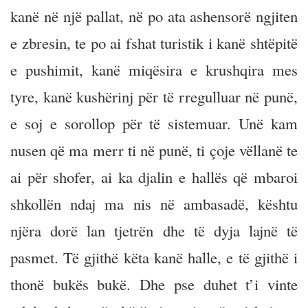
kanë në një pallat, në po ata ashensorë ngjiten
e zbresin, te po ai fshat turistik i kanë shtëpitë
e pushimit, kanë miqësira e krushqira mes
tyre, kanë kushërinj për të rregulluar në punë,
e soj e sorollop për të sistemuar. Unë kam
nusen që ma merr ti në punë, ti çoje vëllanë te
ai për shofer, ai ka djalin e hallës që mbaroi
shkollën ndaj ma nis në ambasadë, kështu
njëra dorë lan tjetrën dhe të dyja lajnë të
pasmet. Të gjithë këta kanë halle, e të gjithë i
thonë bukës bukë. Dhe pse duhet t’i vinte