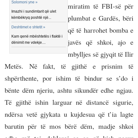
Solomoni yne »
miratim të FBI-së për
Imazhi i sundimtarit që ulet
plumbat e Gardës, bëri
këmbëkryq poshtë një...
Deshtimet e shtetit »
që të harrohet bomba e
Kam qenë mbështetës i flaktë i
javës që shkoi, ajo e
dënimit me vdekje....
mbylljes së gjyqit të Ilir
Metës. Në fakt, të gjithë e prisnim të
shpërthente, por ishim të bindur se s’do i
bënte dëm njeriu, ashtu sikundër edhe ngjau.
Të gjithë ishin larguar në distancë sigurie,
ndërsa vetë gjykata u kujdesua që t’ia lagte
barutin për të mos bërë dëm, madje shkoi