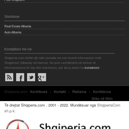
Shërbime
Real Estate Albania
Auto Albania
Kontaktoni me ne:
Shqiperia.com është një ndër portalet me më shumë informacion rreth
Shqipërisë (Albania) në internet. Ne jemi vazhdimisht në kërkim të
informacioneve të reja dhe shkrimeve, për ide ju lutem na
kontaktoni
.
Shqiperia.com:
Kontribues
»
Kontakt
»
Reklama
»
Konfidenca
Shko në fillim
Të drejtat Shqiperia.com . 2001 - 2022. Mundësuar nga
ShqiperiaCom
sh.p.k.