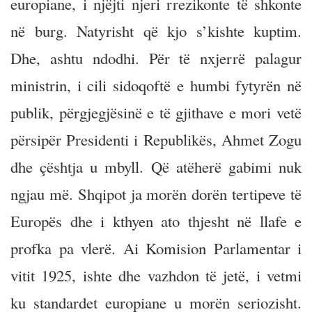
europiane, i njëjti njeri rrezikonte të shkonte
në burg. Natyrisht që kjo s’kishte kuptim.
Dhe, ashtu ndodhi. Për të nxjerrë palagur
ministrin, i cili sidoqoftë e humbi fytyrën në
publik, përgjegjësinë e të gjithave e mori vetë
përsipër Presidenti i Republikës, Ahmet Zogu
dhe çështja u mbyll. Që atëherë gabimi nuk
ngjau më. Shqipot ja morën dorën tertipeve të
Europës dhe i kthyen ato thjesht në llafe e
profka pa vlerë. Ai Komision Parlamentar i
vitit 1925, ishte dhe vazhdon të jetë, i vetmi
ku standardet europiane u morën seriozisht.