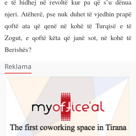
e të hidhej në revoltë kur pa që s’u dënua
njeri. Atëherë, pse nuk duhet të vjedhin prapë
qoftë ata që qenë në kohë të Turqisë e të
Zogut, e qoftë këta që janë sot, në kohë të
Berishës?
Reklama