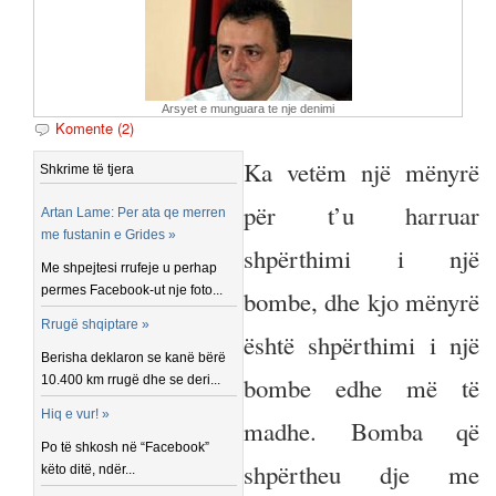
Arsyet e munguara te nje denimi
Komente (2)
Ka vetëm një mënyrë
Shkrime të tjera
për t’u harruar
Artan Lame: Per ata qe merren
me fustanin e Grides »
shpërthimi i një
Me shpejtesi rrufeje u perhap
permes Facebook-ut nje foto...
bombe, dhe kjo mënyrë
Rrugë shqiptare »
është shpërthimi i një
Berisha deklaron se kanë bërë
bombe edhe më të
10.400 km rrugë dhe se deri...
Hiq e vur! »
madhe. Bomba që
Po të shkosh në “Facebook”
shpërtheu dje me
këto ditë, ndër...