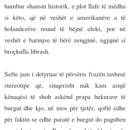
humbur shansin historik, e plot llafe të mëdha
si këto, që në veshët e amerikanëve a të
holandezëve mund të bëjnë efekt, por në
veshët e barinjve të bërë zengjinë, ngjajnë si
broçkulla librash.
Sefte jam i detyruar të përsëris frazën tashmë
stereotipe që, sinqerisht nuk kam asnjë
kënaqësi të shoh askënd prapa hekurave të
burgut dhe kjo, në mos për tjetër, qoftë edhe
për faktin se edhe paratë e burgut do paguhen