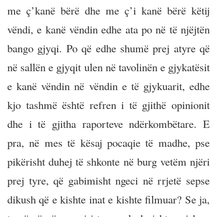
me ç’kanë bërë dhe me ç’i kanë bërë këtij
vëndi, e kanë vëndin edhe ata po në të njëjtën
bango gjyqi. Po që edhe shumë prej atyre që
në sallën e gjyqit ulen në tavolinën e gjykatësit
e kanë vëndin në vëndin e të gjykuarit, edhe
kjo tashmë është refren i të gjithë opinionit
dhe i të gjitha raporteve ndërkombëtare. E
pra, në mes të kësaj pocaqie të madhe, pse
pikërisht duhej të shkonte në burg vetëm njëri
prej tyre, që gabimisht ngeci në rrjetë sepse
dikush që e kishte inat e kishte filmuar? Se ja,