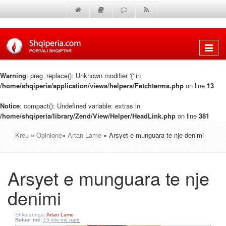
Shfaq
menun
Warning
: preg_replace(): Unknown modifier '{' in
/home/shqiperia/application/views/helpers/Fetchterms.php
on line
13
Notice
: compact(): Undefined variable: extras in
/home/shqiperia/library/Zend/View/Helper/HeadLink.php
on line
381
Kreu
»
Opinione
»
Artan Lame
» Arsyet e munguara te nje denimi
Arsyet e munguara te nje
denimi
Shkruar nga:
Artan Lame
Botuar më:
15 vite më parë