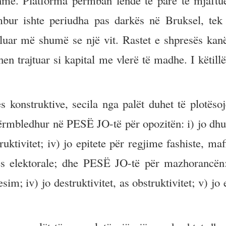
fshme. Platforma përmban lëndë të parë të mjaft
mbur ishte periudha pas darkës në Bruksel, tek 
uar më shumë se një vit. Rastet e shpresës kan
en trajtuar si kapital me vlerë të madhe. I këtillë
s konstruktive, secila nga palët duhet të plotësoj
mbledhur në PESË JO-të për opozitën: i) jo dhun
struktivitet; iv) jo epitete për regjime fashiste, ma
es elektorale; dhe PESË JO-të për mazhorancën:
im; iv) jo destruktivitet, as obstruktivitet; v) jo 