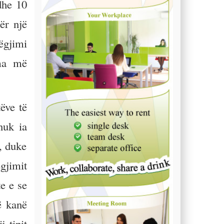
dhe 10
ër një
ëgjimi
rma më
ëve të
nuk ia
, duke
egjimit
e e se
ë kanë
j tipit