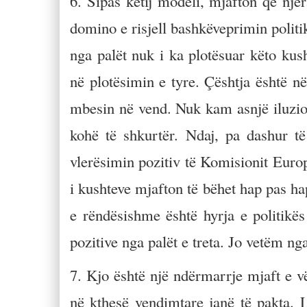
6. Sipas këtij modeli, mjafton që një
domino e risjell bashkëveprimin politik
nga palët nuk i ka plotësuar këto kus
në plotësimin e tyre. Çështja është n
mbesin në vend. Nuk kam asnjë iluzion
kohë të shkurtër. Ndaj, pa dashur t
vlerësimin pozitiv të Komisionit Euro
i kushteve mjafton të bëhet hap pas hap
e rëndësishme është hyrja e politikës
pozitive nga palët e treta. Jo vetëm n
7. Kjo është një ndërmarrje mjaft e v
në kthesë vendimtare janë të pakta. 