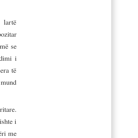
 lartë
ozitar
umë se
dimi i
era të
s, mund
itare.
ishte i
ëri me