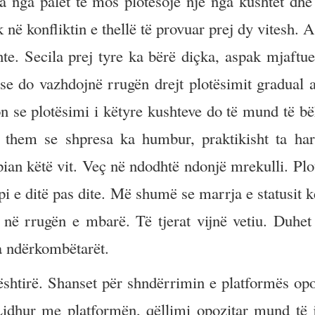
ra nga palët të mos plotësojë një nga kushtet dhe 
 në konfliktin e thellë të provuar prej dy vitesh. 
hte. Secila prej tyre ka bërë diçka, aspak mjaftu
ëse do vazhdojnë rrugën drejt plotësimit gradual 
 se plotësimi i këtyre kushteve do të mund të bë
ë them se shpresa ka humbur, praktikisht ta ha
pian këtë vit. Veç në ndodhtë ndonjë mrekulli. Plo
i e ditë pas dite. Më shumë se marrja e statusit k
 në rrugën e mbarë. Të tjerat vijnë vetiu. Duhet 
ga ndërkombëtarët.
ështirë. Shanset për shndërrimin e platformës opo
Lidhur me platformën, qëllimi opozitar mund të j