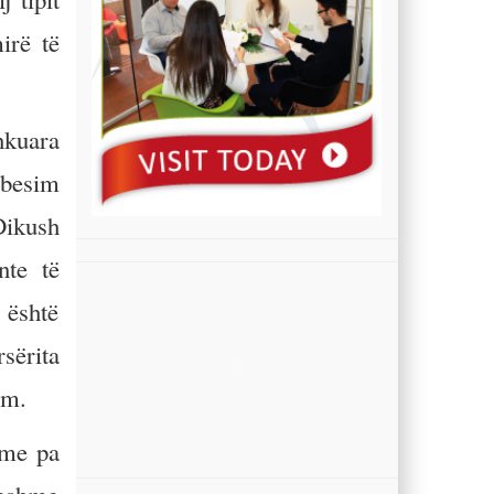
irë të
hkuara
ëbesim
Dikush
nte të
 është
sërita
im.
ime pa