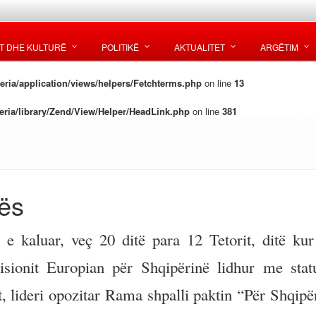
T DHE KULTURË
POLITIKË
AKTUALITET
ARGËTIM
ria/application/views/helpers/Fetchterms.php
on line
13
ria/library/Zend/View/Helper/HeadLink.php
on line
381
hës
e kaluar, veç 20 ditë para 12 Tetorit, ditë kur 
isionit Europian për Shqipërinë lidhur me stat
t, lideri opozitar Rama shpalli paktin “Për Shqipër