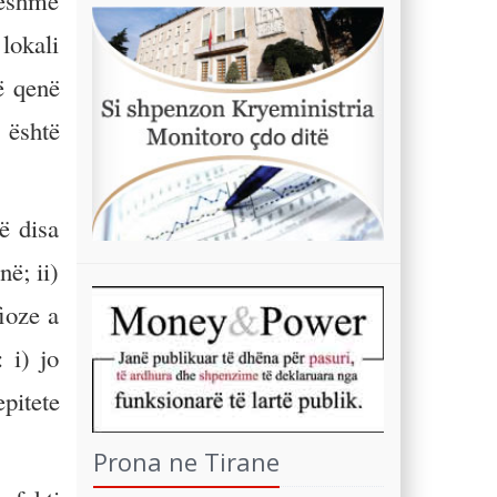
ueshme
lokali
ë qenë
 është
ë disa
ë; ii)
fioze a
 i) jo
epitete
Prona ne Tirane