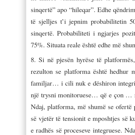
sinqertë” apo “hileqar”. Edhe qëndrimi 
të sjelljes t’i jepnim probabilitetin
sinqertë. Probabiliteti i ngjarjes poz
75%. Situata reale është edhe më shu
8. Si në pjesën hyrëse të platformës,
rezulton se platforma është hedhur 
familjar… i cili nuk e dëshiron inte
një trysni monitoruese… që e çon … re
Ndaj, platforma, më shumë se ofertë pë
së vjetër të tensionit e mposhtjes së k
e radhës së proceseve integruese. Nda