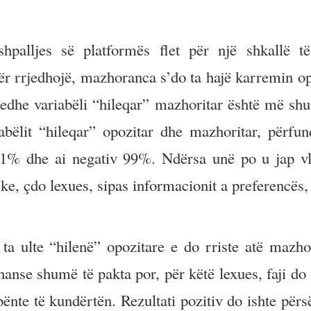
palljes së platformës flet për një shkallë të
r rrjedhojë, mazhoranca s’do ta hajë karremin op
 edhe variabëli “hileqar” mazhoritar është më sh
ëlit “hileqar” opozitar dhe mazhoritar, përfun
e 1% dhe ai negativ 99%. Ndërsa unë po u jap vl
itike, çdo lexues, sipas informacionit a preferencë
ta ulte “hilenë” opozitare e do rriste atë mazhor
hanse shumë të pakta por, për këtë lexues, faji do 
ënte të kundërtën. Rezultati pozitiv do ishte përs