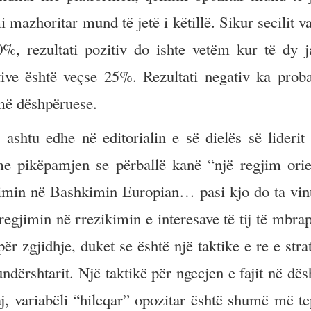
mazhoritar mund të jetë i këtillë. Sikur secilit v
 50%, rezultati pozitiv do ishte vetëm kur të dy j
itive është veçse 25%. Rezultati negativ ka probab
më dëshpëruese.
 ashtu edhe në editorialin e së dielës së lideri
me pikëpamjen se përballë kanë “një regjim orie
grimin në Bashkimin Europian… pasi kjo do ta vin
gjimin në rrezikimin e interesave të tij të mbrap
r zgjidhje, duket se është një taktike e re e strat
undërshtarit. Një taktikë për ngecjen e fajit në dë
j, variabëli “hileqar” opozitar është shumë më te