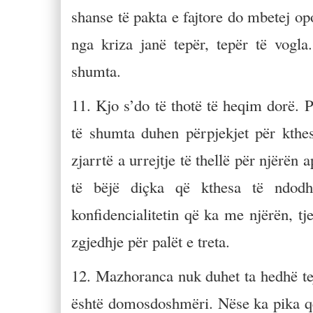
shanse të pakta e fajtore do mbetej op
nga kriza janë tepër, tepër të vogla
shumta.
11. Kjo s’do të thotë të heqim dorë. 
të shumta duhen përpjekjet për kthes
zjarrtë a urrejtje të thellë për njërën 
të bëjë diçka që kthesa të ndodhë
konfidencialitetin që ka me njërën, t
zgjedhje për palët e treta.
12. Mazhoranca nuk duhet ta hedhë tej
është domosdoshmëri. Nëse ka pika që