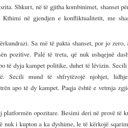
ozita. Shkurt, në të gjitha kombinimet, shanset për
. Kthimi në gjendjen e konfliktualitetit, me sha
Përkundrazi. Sa më të pakta shanset, por jo zero,
ën pozitive. Palë të treta, që nuk ushqejnë dash
apo të dyja kampet politike, duhet të lëvizin. Seci
. Secili mund të shfrytëzojë njohjet, lidhj
jetrën apo të dy kampet. Paqja është e vetmja zgji
 platformën opozitare. Besimi deri në provë të k
 nuk i kupton a ka dyshime, le të kërkojë sqari