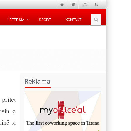
LETËRSIA
SPORT
KONTAKTI
Reklama
pritet
usin e
inë si