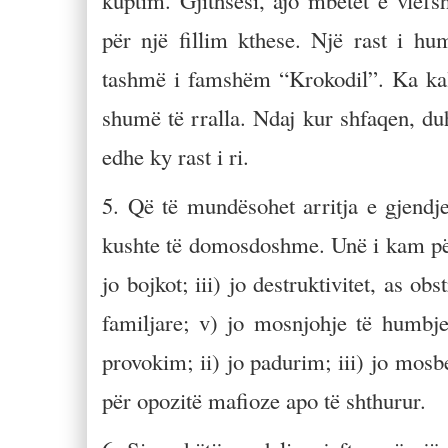
kuptim. Gjithsesi, ajo mbetet e vle
për një fillim kthese. Një rast i hu
tashmë i famshëm “Krokodil”. Ka kal
shumë të rralla. Ndaj kur shfaqen, duh
edhe ky rast i ri.
5. Që të mundësohet arritja e gjendje
kushte të domosdoshme. Unë i kam për
jo bojkot; iii) jo destruktivitet, as ob
familjare; v) jo mosnjohje të humbj
provokim; ii) jo padurim; iii) jo mosbes
për opozitë mafioze apo të shthurur.