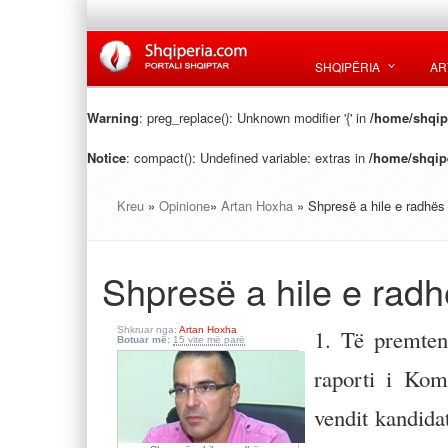
SHQIPËRIA
AR
Warning
: preg_replace(): Unknown modifier '{' in
/home/shqipe
Notice
: compact(): Undefined variable: extras in
/home/shqipe
Kreu
»
Opinione
»
Artan Hoxha
» Shpresë a hile e radhës
Shpresë a hile e rad
Shkruar nga:
Artan Hoxha
1. Të premten 
Botuar më:
15 vite më parë
raporti i Kom
vendit kandida