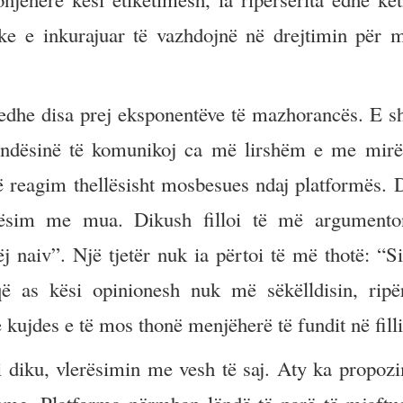
ke e inkurajuar të vazhdojnë në drejtimin për m
 edhe disa prej eksponentëve të mazhorancës. E s
mundësinë të komunikoj ca më lirshëm e me mir
ë reagim thellësisht mosbesues ndaj platformës. 
rësim me mua. Dikush filloi të më argumento
naiv”. Një tjetër nuk ia përtoi të më thotë: “Si
as kësi opinionesh nuk më sëkëlldisin, ripër
kujdes e të mos thonë menjëherë të fundit në fill
i diku, vlerësimin me vesh të saj. Aty ka propoz