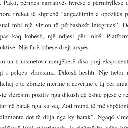
. Pakti, përmes narrativës hyrëse e përmbyllëse 
more rreket të shprehë “angazhimin e opozitës p
sual mbi një vizion të përbashkët integrues”. D
pas kaq kohësh, një ndjesi për mirë. Platfo
ruktive. Një farë kthese drejt arsyes.
im ua transmetova menjëherë disa prej eksponent
jt i pëlqeu vlerësimi. Dikush heshti. Një tjetër 
thehej e të zbrazte mërinë a neverinë e tij për mua
ste vlerësim pozitiv nga dikush që është pjesë e r
hytur në batak nga ku veç Zoti mund të më shpëtont
ndihmonte dot të dilja nga ky batak”. Ngaqë s’m
njëherë kësi etiketimesh, ia ripërsërita edhe këti