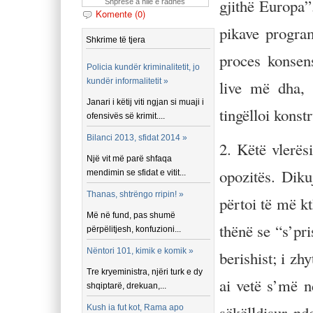
gjithë Europa”
Shpresë a hile e radhës
Komente (0)
pikave progra
Shkrime të tjera
proces konsen
Policia kundër kriminalitetit, jo
kundër informalitetit »
live më dha, 
Janari i këtij viti ngjan si muaji i
tingëlloi konst
ofensivës së krimit....
Bilanci 2013, sfidat 2014 »
2. Këtë vlerës
Një vit më parë shfaqa
opozitës. Diku
mendimin se sfidat e vitit...
Thanas, shtrëngo rripin! »
përtoi të më k
Më në fund, pas shumë
thënë se “s’pri
përpëlitjesh, konfuzioni...
Nëntori 101, kimik e komik »
berishist; i z
Tre kryeministra, njëri turk e dy
ai vetë s’më 
shqiptarë, drekuan,...
sëkëlldisur ndo
Kush ia fut kot, Rama apo