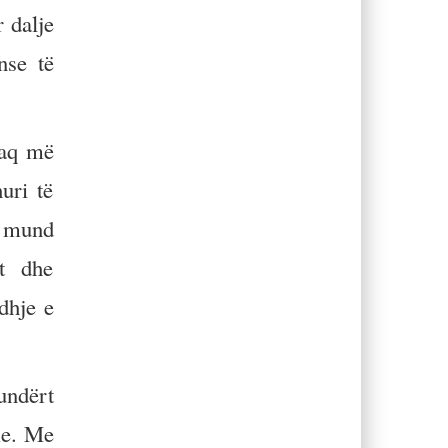
 dalje
nse të
 aq më
uri të
li mund
et dhe
dhje e
undërt
me. Me