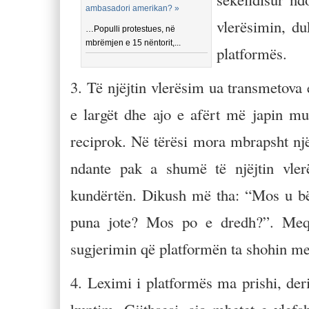
ambasadori amerikan? »
vlerësimin, du
…Populli protestues, në
mbrëmjen e 15 nëntorit,...
platformës.
3. Të njëjtin vlerësim ua transmetova
e largët dhe ajo e afërt më japin 
reciprok. Në tërësi mora mbrapsht nj
ndante pak a shumë të njëjtin vle
kundërtën. Dikush më tha: “Mos u bëj 
puna jote? Mos po e dredh?”. Meqë 
sugjerimin që platformën ta shohin me 
4. Leximi i platformës ma prishi, der