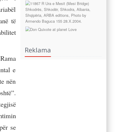
ariabël
anë të
ilitet
Reklama
t Rama
ntal e
te nën
shtë”.
egjisë
shtimin
për se