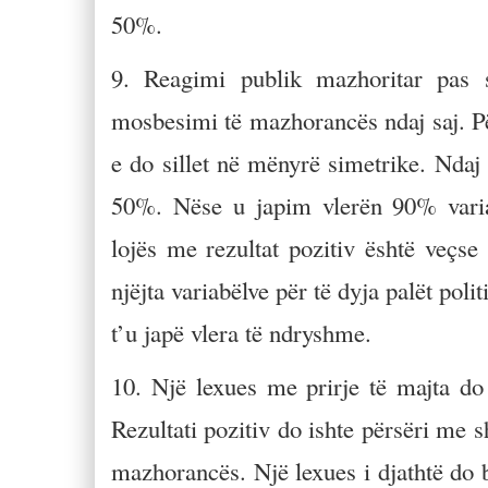
50%.
9. Reagimi publik mazhoritar pas sh
mosbesimi të mazhorancës ndaj saj. Pë
e do sillet në mënyrë simetrike. Ndaj
50%. Nëse u japim vlerën 90% variab
lojës me rezultat pozitiv është veçs
njëjta variabëlve për të dyja palët pol
t’u japë vlera të ndryshme.
10. Një lexues me prirje të majta do 
Rezultati pozitiv do ishte përsëri me s
mazhorancës. Një lexues i djathtë do b