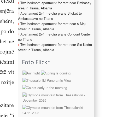
efekti
Two bedroom apartment for rent near Embassy
area in Tirana, Albania
Asnjëra
Apartament 2+1 me qira prane Bllokut te
Ambasadave ne Tirane
eshëm,
Two bedroom apartment for rent near 5 Maji
street in Tirana, Albania
apo do
Apartament 2+1 me qira prane Concord Center
ne Tirane
het në
Two bedroom apartment for rent near Siri Kodra
street in Tirana, Albania
rrojmë
tësimi
Foto Flickr
ëtë vit
nxitje
zitare
etë “i