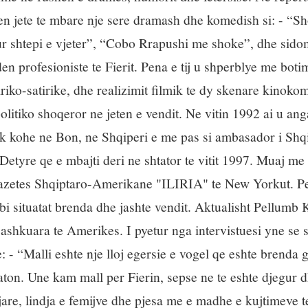
 paten jete te mbare nje sere dramash dhe komedish si: - “S
ur shtepi e vjeter”, “Cobo Rrapushi me shoke”, dhe sid
den profesioniste te Fierit. Pena e tij u shperblye me boti
riko-satirike, dhe realizimit filmik te dy skenare kinoko
litiko shoqeror ne jeten e vendit. Ne vitin 1992 ai u an
pak kohe ne Bon, ne Shqiperi e me pas si ambasador i Shq
tyre qe e mbajti deri ne shtator te vitit 1997. Muaj me
 i gazetes Shqiptaro-Amerikane "ILIRIA" te New Yorkut. P
mbi situatat brenda dhe jashte vendit. Aktualisht Pellumb 
ashkuara te Amerikes. I pyetur nga intervistuesi yne se s
: - “Malli eshte nje lloj egersie e vogel qe eshte brenda g
dhaton. Une kam mall per Fierin, sepse ne te eshte djegur 
iljare, lindja e femijve dhe pjesa me e madhe e kujtimeve 