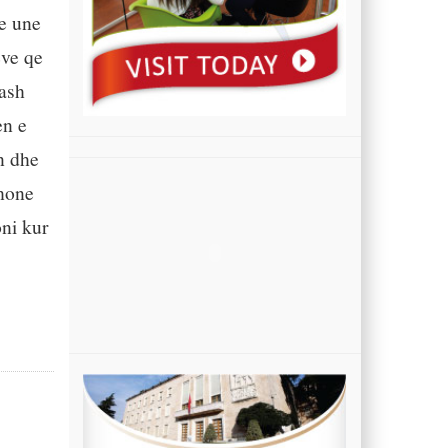
me une
eve qe
rash
en e
n dhe
thone
ni kur