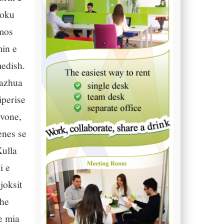
hoku
omos
min e
medish.
gazhua
iperise
 vone,
enes se
Kulla
i e
joksit
dhe
te mia