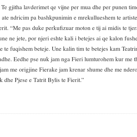
. Te gjitha lavderimet qe vijne per mua dhe per punen ti
he ate ndricim pa bashkpunimin e mrekullueshem te artist
it. “Me pas duke perkufizuar moton e tij ai midis te tje
 ne jete, por njeri eshte kali i betejes ai qe kalon fush
 te fuqishem beteje. Une kalin tim te betejes kam Teatri
madhe. Eedhe pse nuk jam nga Fieri lumturohem kur me 
 jam me origjine Fierake jam krenar shume dhe me ndero
 dhe Pjese e Tatrit Bylis te Fierit.”