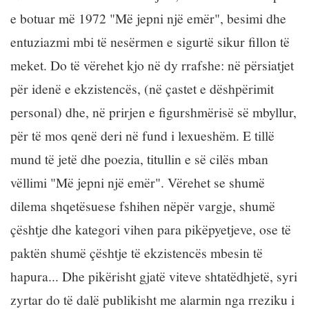
e botuar më 1972 "Më jepni një emër", besimi dhe
entuziazmi mbi të nesërmen e sigurtë sikur fillon të
meket. Do të vërehet kjo në dy rrafshe: në përsiatjet
për idenë e ekzistencës, (në çastet e dëshpërimit
personal) dhe, në prirjen e figurshmërisë së mbyllur,
për të mos qenë deri në fund i lexueshëm. E tillë
mund të jetë dhe poezia, titullin e së cilës mban
vëllimi "Më jepni një emër". Vërehet se shumë
dilema shqetësuese fshihen nëpër vargje, shumë
çështje dhe kategori vihen para pikëpyetjeve, ose të
paktën shumë çështje të ekzistencës mbesin të
hapura... Dhe pikërisht gjatë viteve shtatëdhjetë, syri
zyrtar do të dalë publikisht me alarmin nga rreziku i