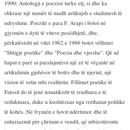
1990; Antologji e poezisë turke etj; si dhe ka
shkruar një numër të madh artikujsh e studimesh të
ndryshme. Poezitë e para F. Arapi i botoi në
gjysmën e dytë të viteve pesëdhjetë, dhe,
përkatësisht në vitet 1962 e 1966 botoi vëllimet
"Shtigje poetike" dhe "Poezia dhe vjersha". Që në
hapat e parë ai paralajmëroi një zë të vëçantë në
artikulimin gjuhësor të botës dhe të njeriut, një
vizion të vetin mbi realitetin. Fillimet poetike të
Fatosit do të jenë tematikisht të rrudhura e të
reduktuara, duke u kushtëzuar nga rrethanat politike
të kohës. Në frymën e hovit ndërtimor dhe të
entuziazmit për çlirimin e vendit, që mbizotëronte