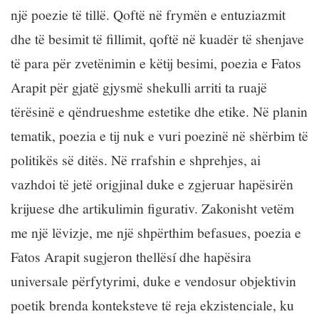
një poezie të tillë. Qoftë në frymën e entuziazmit
dhe të besimit të fillimit, qoftë në kuadër të shenjave
të para për zvetënimin e këtij besimi, poezia e Fatos
Arapit për gjatë gjysmë shekulli arriti ta ruajë
tërësinë e qëndrueshme estetike dhe etike. Në planin
tematik, poezia e tij nuk e vuri poezinë në shërbim të
politikës së ditës. Në rrafshin e shprehjes, ai
vazhdoi të jetë origjinal duke e zgjeruar hapësirën
krijuese dhe artikulimin figurativ. Zakonisht vetëm
me një lëvizje, me një shpërthim befasues, poezia e
Fatos Arapit sugjeron thellësí dhe hapësira
universale përfytyrimi, duke e vendosur objektivin
poetik brenda konteksteve të reja ekzistenciale, ku