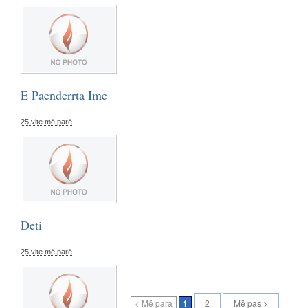
E Paenderrta Ime
25 vite më parë
Deti
25 vite më parë
< Më para
1
2
Më pas >