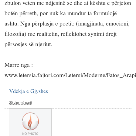
zbulon veten me ndjesinë se dhe ai kështu e përjeton
botën përreth, por nuk ka mundur ta formulojë
ashtu. Nga përplasja e poetit: (imagjinata, emocioni,
filozofia) me realitetin, reflektohet synimi drejt
përsosjes së njeriut.
Marre nga :
www.letersia.fajtori.com/Letersi/Moderne/Fatos_Arap
Vdekja e Gjyshes
20 vite më parë