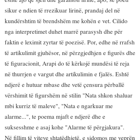
sikur e ndien të rrezikuar lirinë, prandaj del në
kundërshtim të brendshëm me kohën e vet. Cilido
nga interpretimet duhet marrë parasysh dhe për
faktin e leximit zyrtar të poezisë. Por, edhe në rrafsh
të artikulimit gjuhësor, në përzgjedhjen e figurës dhe
të figuracionit, Arapi do të kërkojë mundësi të reja
në thurrjen e vargut dhe artikulimin e fjalës. Eshtë
ndjerë e hutuar mbase dhe vetë çensura përballë
vërshimit të figurshëm në stilin "Nata shkon shaluar
mbi kurriz të maleve", "Nata e ngarkuar me
alarme...", te poema mjaft e ndjerë dhe e
suksesshme e asaj kohe "Alarme të përgjakura".
Në fillim të viteve shtatëdhjetë, e sidomos me veprën