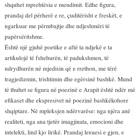
shquhet mprehtësia e mendimit. Edhe figura,
prandaj del përherë e re, çuditërisht e freskët, e
ngarkuar me përmbajtje dhe ndjeshmëri të
papërsëritshme.
Është një gjuhë poetike e aftë ta ndjekë e ta
artikulojë të fshehurën, të padukshmen, të
ndrydhurën në mjedisin që e rrethon, me tërë
tragjedizmin, trishtimin dhe egërsinë bashkë. Mund
të thuhet se figura në poezinë e Arapit është ndër më
efikaset dhe ekspresivet në poezinë bashkëkohore
shqiptare. Në mpleksjen ndërvarëse: nga njëra anë
realiteti, nga ana tjetër imagjinata, emocioni dhe
intelekti, lind kjo lirikë. Prandaj lexuesi e gjen, e