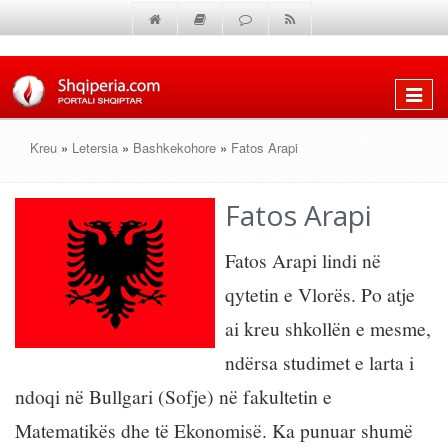
Shfaq
menun
Kreu
»
Letersia
»
Bashkekohore
»
Fatos Arapi
Fatos Arapi
Fatos Arapi lindi në
qytetin e Vlorës. Po atje
ai kreu shkollën e mesme,
ndërsa studimet e larta i
ndoqi në Bullgari (Sofje) në fakultetin e
Matematikës dhe të Ekonomisë. Ka punuar shumë