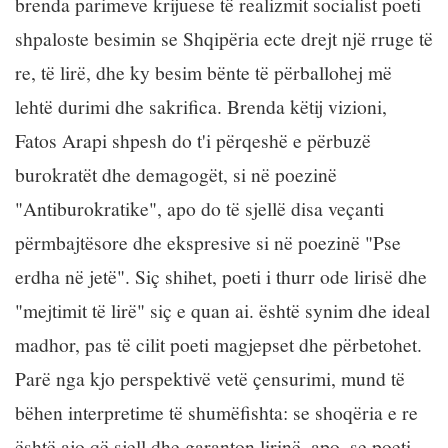
brenda parimeve krijuese të realizmit socialist poeti
shpaloste besimin se Shqipëria ecte drejt një rruge të
re, të lirë, dhe ky besim bënte të përballohej më
lehtë durimi dhe sakrifica. Brenda këtij vizioni,
Fatos Arapi shpesh do t'i përqeshë e përbuzë
burokratët dhe demagogët, si në poezinë
"Antiburokratike", apo do të sjellë disa veçanti
përmbajtësore dhe ekspresive si në poezinë "Pse
erdha në jetë". Siç shihet, poeti i thurr ode lirisë dhe
"mejtimit të lirë" siç e quan ai. është synim dhe ideal
madhor, pas të cilit poeti magjepset dhe përbetohet.
Parë nga kjo perspektivë vetë çensurimi, mund të
bëhen interpretime të shumëfishta: se shoqëria e re
është ajo që sjell dhe garanton lirinë, apo, se poeti