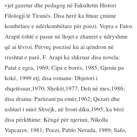
vjet gazetar dhe pedagog në Fakultetin Histori
Filologji të Tiranës. Disa herë ka fituar çmime
kombëtare e ndërkombëtare për poezi. Vepra e Fatos
Arapit është e pasur në llojet e zhanret e ndryshme
që ai lëvroi. Përveç poezisë ku ai qëndron në
rreshtat e parë, F. Arapi ka shkruar disa novela:
Patat e egra, 1969; Cipa e borës, 1985; Gjeniu pa
kokë, 1999 etj; disa romane: Dhjetori i
shqetësuar,1970; Shokët,1977; Deti në mes,1986;
disa drama: Partizani pa emër,1962; Qezari dhe
ushtari i mirë Shvejk, në front diku,1995; ka bërë
disa përkthime: Këngë për njeriun, Nikolla
Vapcarov, 1981; Poezi, Pablo Neruda, 1989; Safo,