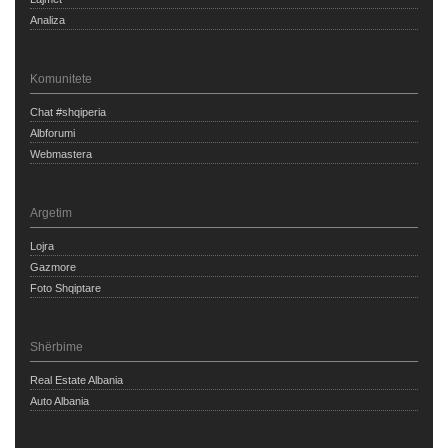
Analiza
Komunitete
Chat #shqiperia
Albforumi
Webmastera
Argetim
Lojra
Gazmore
Foto Shqiptare
Shërbime
Real Estate Albania
Auto Albania