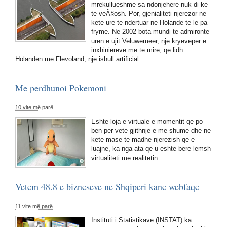
mrekullueshme sa ndonjehere nuk di ke
te veÃ§osh. Por, gjenialiteti njerezor ne
kete ure te ndertuar ne Holande te le pa
fryme. Ne 2002 bota mundi te admironte
uren e ujit Veluwemeer, nje kryeveper e
inxhiniereve me te mire, qe lidh
Holanden me Flevoland, nje ishull artificial.
Me perdhunoi Pokemoni
10 vite më parë
Eshte loja e virtuale e momentit qe po
ben per vete gjithnje e me shume dhe ne
kete mase te madhe njerezish qe e
luajne, ka nga ata qe u eshte bere lemsh
virtualiteti me realitetin.
Vetem 48.8 e bizneseve ne Shqiperi kane webfaqe
11 vite më parë
Instituti i Statistikave (INSTAT) ka