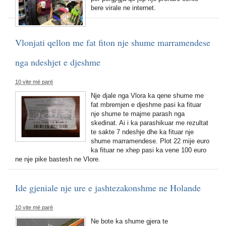
bere virale ne internet.
Vlonjati qellon me fat fiton nje shume marramendese
nga ndeshjet e djeshme
10 vite më parë
Nje djale nga Vlora ka qene shume me
fat mbremjen e djeshme pasi ka fituar
nje shume te majme parash nga
skedinat. Ai i ka parashikuar me rezultat
te sakte 7 ndeshje dhe ka fituar nje
shume marramendese. Plot 22 mije euro
ka fituar ne xhep pasi ka vene 100 euro
ne nje pike bastesh ne Vlore.
Ide gjeniale nje ure e jashtezakonshme ne Holande
10 vite më parë
Ne bote ka shume gjera te