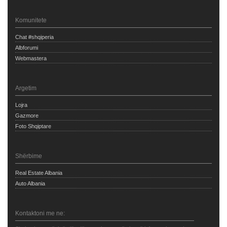
Komunitete
Chat #shqiperia
Albforumi
Webmastera
Argetim
Lojra
Gazmore
Foto Shqiptare
Shërbime
Real Estate Albania
Auto Albania
Kontaktoni me ne: