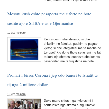
Mesoni kush eshte pasaporta me e forte ne bote
seshte ajo e SHBA e as e Gjermanise
10 vite më parë
Keni sigurim shendetesor, si dhe
shkollim ne fakultet, pushim te paguar
vjetor, si dhe jetegjatesi me te madhe ne
Evrope? Kjo do te thote se ju jeni me fat
te keni nje shtetesi suedeze dhe keshtu
pasaporten me te fuqishme ne bote.
Pronari i birres Corona i jep cdo banori te fshatit te
tij nga 2 milione dollar
10 vite më parë
Duke marre shkas nga rivleresimi i
perfituesve nga skema e sigurimeve