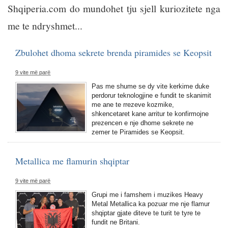
Shqiperia.com do mundohet tju sjell kuriozitete nga
me te ndryshmet...
Zbulohet dhoma sekrete brenda piramides se Keopsit
9 vite më parë
Pas me shume se dy vite kerkime duke
perdorur teknologjine e fundit te skanimit
me ane te rrezeve kozmike,
shkencetaret kane arritur te konfirmojne
prezencen e nje dhome sekrete ne
zemer te Piramides se Keopsit.
Metallica me flamurin shqiptar
9 vite më parë
Grupi me i famshem i muzikes Heavy
Metal Metallica ka pozuar me nje flamur
shqiptar gjate diteve te turit te tyre te
fundit ne Britani.