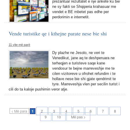
prezantuar rezultatet e nje ankete ku bie
ne sy fakti se Shqiperia krahasuar me
vendet e BE mbetet pas edhe per
perdorimin e internetit.
Vende turistike qe i kthejne parate nese bie shi
11 vite më parë
Dy plazhe ne Jesolo, ne veri te
Venedikut, jane aq te deshperuara ne
terheqjen e turisteve saqe kane
vendosur te bejne marreveshje me te
cilen vizitoreve u ofrohet refundim i te
hollave nese bie shi gjate qendrimit te
tyre. Marreveshja vlen per secilin turist i
cili do ta kaloje pushimin veror atje.
< Më para
1
2
3
4
5
6
7
8
9
10
Më pas >