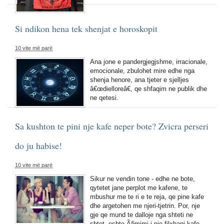
Si ndikon hena tek shenjat e horoskopit
10 vite më parë
Ana jone e pandergjegjshme, irracionale,
emocionale, zbulohet mire edhe nga
shenja henore, ana tjeter e sjelljes
â€œdielloreâ€, qe shfaqim ne publik dhe
ne qetesi.
Sa kushton te pini nje kafe neper bote? Zvicra perseri
do ju habise!
10 vite më parë
Sikur ne vendin tone - edhe ne bote,
qytetet jane perplot me kafene, te
mbushur me te ri e te reja, qe pine kafe
dhe argetohen me njeri-tjetrin. Por, nje
gje qe mund te dalloje nga shteti ne
shtet, eshte Ã§mimi i nje filxhani kafe.