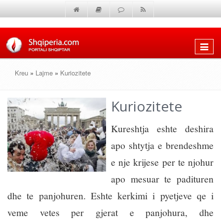
Shfaq
menun
Kreu
»
Lajme
»
Kuriozitete
Kuriozitete
Kureshtja eshte deshira
apo shtytja e brendeshme
e nje krijese per te njohur
apo mesuar te padituren
dhe te panjohuren. Eshte kerkimi i pyetjeve qe i
veme vetes per gjerat e panjohura, dhe