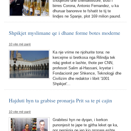
shoqerore dhe shendetesore, Bosi i
birres Corona, Antonio Fernandez, u ka
dhuruar banoreve te fshatit te tij te
lindjes ne Spanje, plot 169 milion paund.
Shpikjet myslimane qe i dhane forme botes moderne
10 vite më parë
Ka nje vrime ne njohurite tona: ne
kercejme si bretkosa nga Rilindja tek
ndaj greket e lashte, thote per CNN,
profesori Salim al-Hassani, kryetar i
Fondacionit per Shkence, Teknologji dhe
Civilizim dhe redaktor i librit '1001
Shpikjet'...
Hajduti hyn ta grabise pronarja Prit sa te pi cajin
10 vite më parë
Grabitesi hyn ne dyqan, i kerkon
punonjesit te jape te gjitha leket qe ka,
por pergjigja qe jep kjo pronare eshte