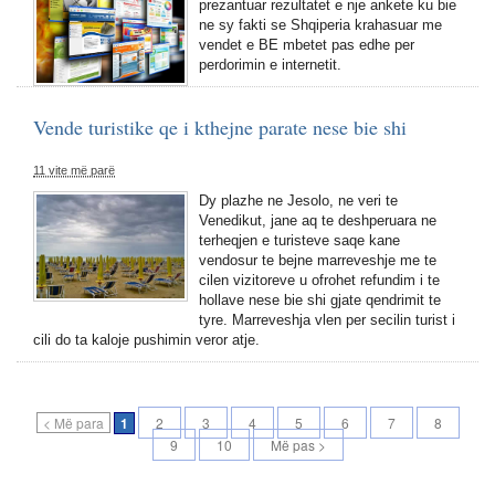
prezantuar rezultatet e nje ankete ku bie
ne sy fakti se Shqiperia krahasuar me
vendet e BE mbetet pas edhe per
perdorimin e internetit.
Vende turistike qe i kthejne parate nese bie shi
11 vite më parë
Dy plazhe ne Jesolo, ne veri te
Venedikut, jane aq te deshperuara ne
terheqjen e turisteve saqe kane
vendosur te bejne marreveshje me te
cilen vizitoreve u ofrohet refundim i te
hollave nese bie shi gjate qendrimit te
tyre. Marreveshja vlen per secilin turist i
cili do ta kaloje pushimin veror atje.
< Më para
1
2
3
4
5
6
7
8
9
10
Më pas >