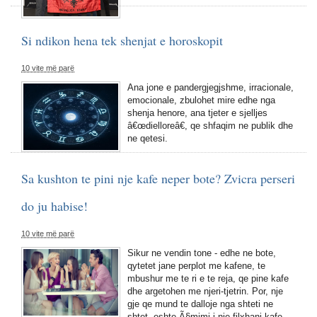
Si ndikon hena tek shenjat e horoskopit
10 vite më parë
Ana jone e pandergjegjshme, irracionale,
emocionale, zbulohet mire edhe nga
shenja henore, ana tjeter e sjelljes
â€œdielloreâ€, qe shfaqim ne publik dhe
ne qetesi.
Sa kushton te pini nje kafe neper bote? Zvicra perseri
do ju habise!
10 vite më parë
Sikur ne vendin tone - edhe ne bote,
qytetet jane perplot me kafene, te
mbushur me te ri e te reja, qe pine kafe
dhe argetohen me njeri-tjetrin. Por, nje
gje qe mund te dalloje nga shteti ne
shtet, eshte Ã§mimi i nje filxhani kafe.