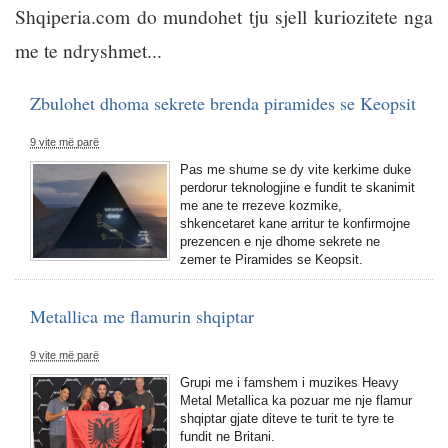
Shqiperia.com do mundohet tju sjell kuriozitete nga
me te ndryshmet...
Zbulohet dhoma sekrete brenda piramides se Keopsit
9 vite më parë
Pas me shume se dy vite kerkime duke
perdorur teknologjine e fundit te skanimit
me ane te rrezeve kozmike,
shkencetaret kane arritur te konfirmojne
prezencen e nje dhome sekrete ne
zemer te Piramides se Keopsit.
Metallica me flamurin shqiptar
9 vite më parë
Grupi me i famshem i muzikes Heavy
Metal Metallica ka pozuar me nje flamur
shqiptar gjate diteve te turit te tyre te
fundit ne Britani.