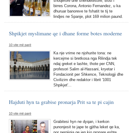
shoqerore dhe shendetesore, Bosi i
birres Corona, Antonio Fernandez, u ka
dhuruar banoreve te fshatit te tij te
lindjes ne Spanje, plot 169 milion paund.
Shpikjet myslimane qe i dhane forme botes moderne
10 vite më parë
Ka nje vrime ne njohurite tona: ne
kercejme si bretkosa nga Rilindja tek
ndaj greket e lashte, thote per CNN,
profesori Salim al-Hassani, kryetar i
Fondacionit per Shkence, Teknologji dhe
Civilizim dhe redaktor i librit '1001
Shpikjet'...
Hajduti hyn ta grabise pronarja Prit sa te pi cajin
10 vite më parë
Grabitesi hyn ne dyqan, i kerkon
punonjesit te jape te gjitha leket qe ka,
por pergjigja qe jep kjo pronare eshte