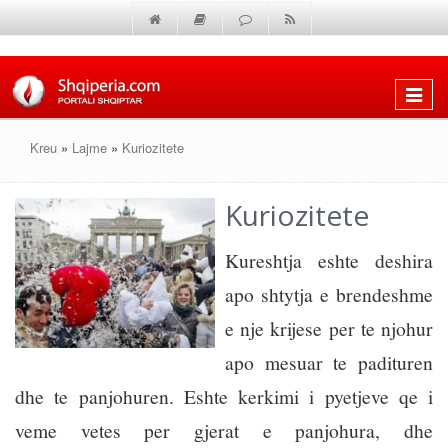
Shfaq
menun
Kreu
»
Lajme
»
Kuriozitete
Kuriozitete
Kureshtja eshte deshira
apo shtytja e brendeshme
e nje krijese per te njohur
apo mesuar te padituren
dhe te panjohuren. Eshte kerkimi i pyetjeve qe i
veme vetes per gjerat e panjohura, dhe