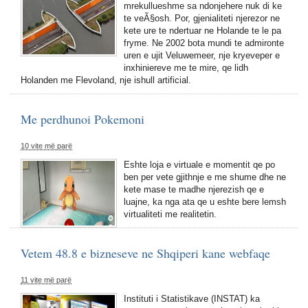
mrekullueshme sa ndonjehere nuk di ke
te veÃ§osh. Por, gjenialiteti njerezor ne
kete ure te ndertuar ne Holande te le pa
fryme. Ne 2002 bota mundi te admironte
uren e ujit Veluwemeer, nje kryeveper e
inxhiniereve me te mire, qe lidh
Holanden me Flevoland, nje ishull artificial.
Me perdhunoi Pokemoni
10 vite më parë
Eshte loja e virtuale e momentit qe po
ben per vete gjithnje e me shume dhe ne
kete mase te madhe njerezish qe e
luajne, ka nga ata qe u eshte bere lemsh
virtualiteti me realitetin.
Vetem 48.8 e bizneseve ne Shqiperi kane webfaqe
11 vite më parë
Instituti i Statistikave (INSTAT) ka