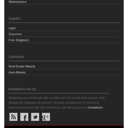
Webmastera
Argetim
Lojra
Gazmore
Foto Shqiptare
Shërbime
Real Estate Albania
Auto Albania
Kontaktoni me ne:
Shqiperia.com është një ndër portalet me më shumë informacion rreth
Shqipërisë (Albania) në internet. Ne jemi vazhdimisht në kërkim të
informacioneve të reja dhe shkrimeve, për ide ju lutem na
kontaktoni
.