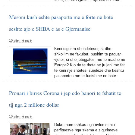
Mesoni kush eshte pasaporta me e forte ne bote
seshte ajo e SHBA e as e Gjermanise
10 vite më parë
Keni sigurim shendetesor, si dhe
shkollim ne fakultet, pushim te paguar
vjetor, si dhe jetegjatesi me te madhe ne
Evrope? Kjo do te thote se ju jeni me fat
te keni nje shtetesi suedeze dhe keshtu
pasaporten me te fuqishme ne bote.
Pronari i birres Corona i jep cdo banori te fshatit te
tij nga 2 milione dollar
10 vite më parë
Duke marre shkas nga rivleresimi i
perfituesve nga skema e sigurimeve