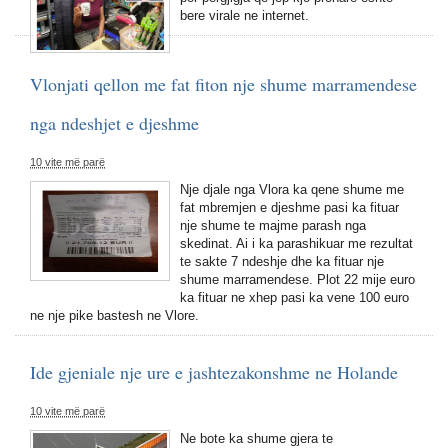
bere virale ne internet.
Vlonjati qellon me fat fiton nje shume marramendese
nga ndeshjet e djeshme
10 vite më parë
Nje djale nga Vlora ka qene shume me
fat mbremjen e djeshme pasi ka fituar
nje shume te majme parash nga
skedinat. Ai i ka parashikuar me rezultat
te sakte 7 ndeshje dhe ka fituar nje
shume marramendese. Plot 22 mije euro
ka fituar ne xhep pasi ka vene 100 euro
ne nje pike bastesh ne Vlore.
Ide gjeniale nje ure e jashtezakonshme ne Holande
10 vite më parë
Ne bote ka shume gjera te