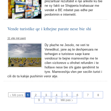
prezantuar rezultatet e nje ankete ku bie
ne sy fakti se Shqiperia krahasuar me
vendet e BE mbetet pas edhe per
perdorimin e internetit.
Vende turistike qe i kthejne parate nese bie shi
11 vite më parë
Dy plazhe ne Jesolo, ne veri te
Venedikut, jane aq te deshperuara ne
terheqjen e turisteve saqe kane
vendosur te bejne marreveshje me te
cilen vizitoreve u ofrohet refundim i te
hollave nese bie shi gjate qendrimit te
tyre. Marreveshja vlen per secilin turist i
cili do ta kaloje pushimin veror atje.
< Më para
1
2
3
4
5
6
7
8
9
10
Më pas >