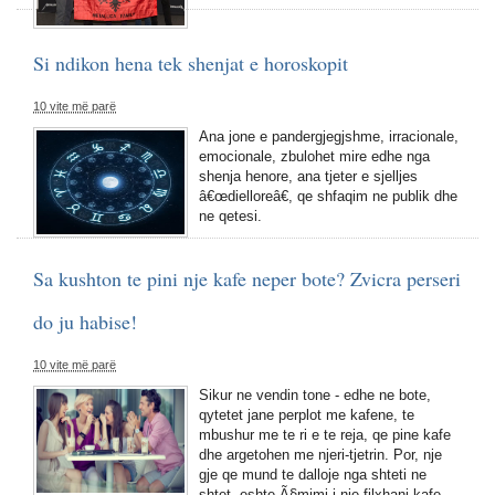
Si ndikon hena tek shenjat e horoskopit
10 vite më parë
Ana jone e pandergjegjshme, irracionale,
emocionale, zbulohet mire edhe nga
shenja henore, ana tjeter e sjelljes
â€œdielloreâ€, qe shfaqim ne publik dhe
ne qetesi.
Sa kushton te pini nje kafe neper bote? Zvicra perseri
do ju habise!
10 vite më parë
Sikur ne vendin tone - edhe ne bote,
qytetet jane perplot me kafene, te
mbushur me te ri e te reja, qe pine kafe
dhe argetohen me njeri-tjetrin. Por, nje
gje qe mund te dalloje nga shteti ne
shtet, eshte Ã§mimi i nje filxhani kafe.