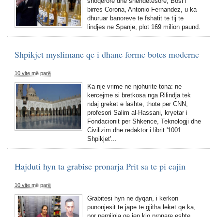
shoqerore dhe shendetesore, Bosi i
birres Corona, Antonio Fernandez, u ka
dhuruar banoreve te fshatit te tij te
lindjes ne Spanje, plot 169 milion paund.
Shpikjet myslimane qe i dhane forme botes moderne
10 vite më parë
Ka nje vrime ne njohurite tona: ne
kercejme si bretkosa nga Rilindja tek
ndaj greket e lashte, thote per CNN,
profesori Salim al-Hassani, kryetar i
Fondacionit per Shkence, Teknologji dhe
Civilizim dhe redaktor i librit '1001
Shpikjet'...
Hajduti hyn ta grabise pronarja Prit sa te pi cajin
10 vite më parë
Grabitesi hyn ne dyqan, i kerkon
punonjesit te jape te gjitha leket qe ka,
por pergjigja qe jep kjo pronare eshte