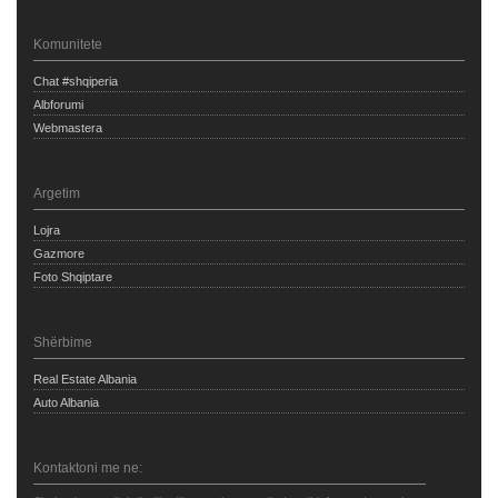
Komunitete
Chat #shqiperia
Albforumi
Webmastera
Argetim
Lojra
Gazmore
Foto Shqiptare
Shërbime
Real Estate Albania
Auto Albania
Kontaktoni me ne: