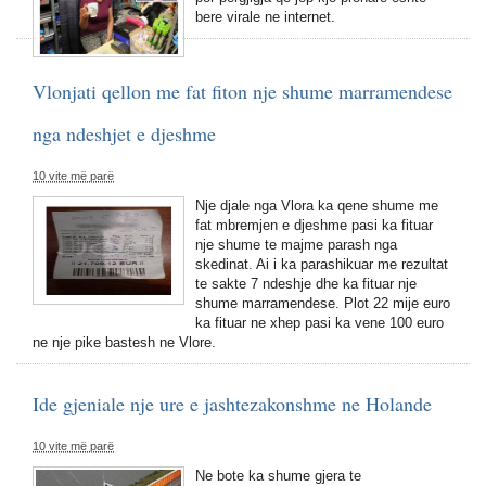
bere virale ne internet.
Vlonjati qellon me fat fiton nje shume marramendese
nga ndeshjet e djeshme
10 vite më parë
Nje djale nga Vlora ka qene shume me
fat mbremjen e djeshme pasi ka fituar
nje shume te majme parash nga
skedinat. Ai i ka parashikuar me rezultat
te sakte 7 ndeshje dhe ka fituar nje
shume marramendese. Plot 22 mije euro
ka fituar ne xhep pasi ka vene 100 euro
ne nje pike bastesh ne Vlore.
Ide gjeniale nje ure e jashtezakonshme ne Holande
10 vite më parë
Ne bote ka shume gjera te