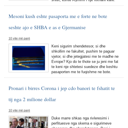
Mesoni kush eshte pasaporta me e forte ne bote
seshte ajo e SHBA e as e Gjermanise
10 vite më parë
Keni sigurim shendetesor, si dhe
shkollim ne fakultet, pushim te paguar
vjetor, si dhe jetegjatesi me te madhe ne
Evrope? Kjo do te thote se ju jeni me fat
te keni nje shtetesi suedeze dhe keshtu
pasaporten me te fuqishme ne bote.
Pronari i birres Corona i jep cdo banori te fshatit te
tij nga 2 milione dollar
10 vite më parë
Duke marre shkas nga rivleresimi i
perfituesve nga skema e sigurimeve