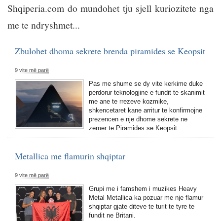
Shqiperia.com do mundohet tju sjell kuriozitete nga
me te ndryshmet...
Zbulohet dhoma sekrete brenda piramides se Keopsit
9 vite më parë
Pas me shume se dy vite kerkime duke
perdorur teknologjine e fundit te skanimit
me ane te rrezeve kozmike,
shkencetaret kane arritur te konfirmojne
prezencen e nje dhome sekrete ne
zemer te Piramides se Keopsit.
Metallica me flamurin shqiptar
9 vite më parë
Grupi me i famshem i muzikes Heavy
Metal Metallica ka pozuar me nje flamur
shqiptar gjate diteve te turit te tyre te
fundit ne Britani.