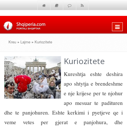
Shfaq
menun
Kreu
»
Lajme
»
Kuriozitete
Kuriozitete
Kureshtja eshte deshira
apo shtytja e brendeshme
e nje krijese per te njohur
apo mesuar te padituren
dhe te panjohuren. Eshte kerkimi i pyetjeve qe i
veme vetes per gjerat e panjohura, dhe