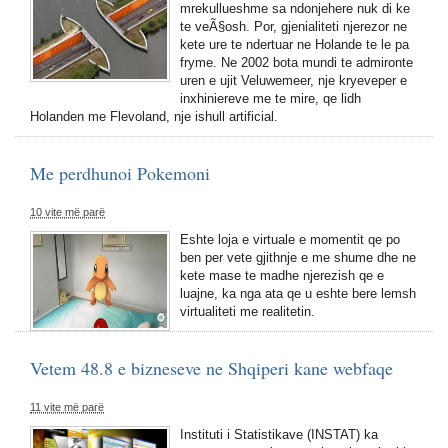
mrekullueshme sa ndonjehere nuk di ke
te veÃ§osh. Por, gjenialiteti njerezor ne
kete ure te ndertuar ne Holande te le pa
fryme. Ne 2002 bota mundi te admironte
uren e ujit Veluwemeer, nje kryeveper e
inxhiniereve me te mire, qe lidh
Holanden me Flevoland, nje ishull artificial.
Me perdhunoi Pokemoni
10 vite më parë
Eshte loja e virtuale e momentit qe po
ben per vete gjithnje e me shume dhe ne
kete mase te madhe njerezish qe e
luajne, ka nga ata qe u eshte bere lemsh
virtualiteti me realitetin.
Vetem 48.8 e bizneseve ne Shqiperi kane webfaqe
11 vite më parë
Instituti i Statistikave (INSTAT) ka