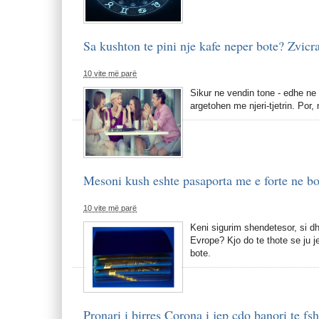
Sa kushton te pini nje kafe neper bote? Zvicra
10 vite më parë
Sikur ne vendin tone - edhe ne 
argetohen me njeri-tjetrin. Por,
Mesoni kush eshte pasaporta me e forte ne b
10 vite më parë
Keni sigurim shendetesor, si dh
Evrope? Kjo do te thote se ju 
bote.
Pronari i birres Corona i jep cdo banori te fsha