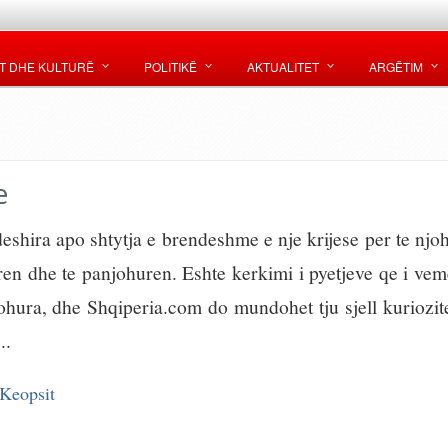
T DHE KULTURË
POLITIKË
AKTUALITET
ARGËTIM
e
eshira apo shtytja e brendeshme e nje krijese per te njo
ren dhe te panjohuren. Eshte kerkimi i pyetjeve qe i vem
johura, dhe Shqiperia.com do mundohet tju sjell kuriozit
..
 Keopsit