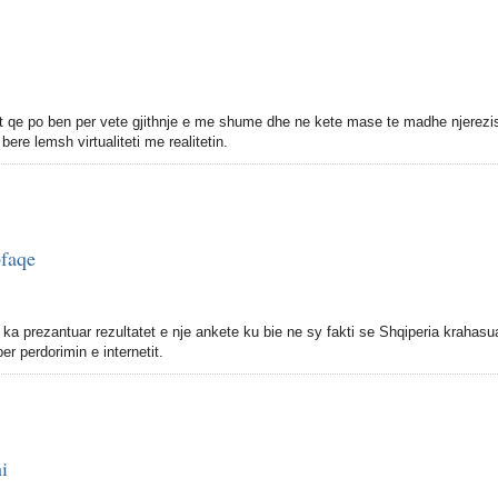
it qe po ben per vete gjithnje e me shume dhe ne kete mase te madhe njerezi
bere lemsh virtualiteti me realitetin.
bfaqe
T) ka prezantuar rezultatet e nje ankete ku bie ne sy fakti se Shqiperia krahas
r perdorimin e internetit.
i