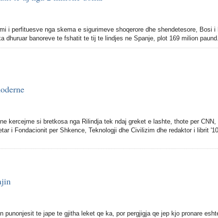
mi i perfituesve nga skema e sigurimeve shoqerore dhe shendetesore, Bosi i 
 dhuruar banoreve te fshatit te tij te lindjes ne Spanje, plot 169 milion paund
moderne
 ne kercejme si bretkosa nga Rilindja tek ndaj greket e lashte, thote per CNN,
tar i Fondacionit per Shkence, Teknologji dhe Civilizim dhe redaktor i librit '1
ajin
 punonjesit te jape te gjitha leket qe ka, por pergjigja qe jep kjo pronare esht