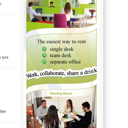
e,
 tyre
ljes