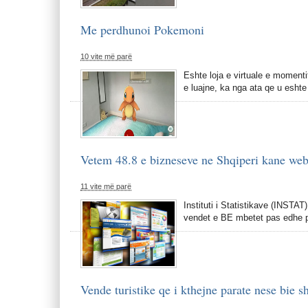
Me perdhunoi Pokemoni
10 vite më parë
Eshte loja e virtuale e moment
e luajne, ka nga ata qe u eshte 
Vetem 48.8 e bizneseve ne Shqiperi kane we
11 vite më parë
Instituti i Statistikave (INSTA
vendet e BE mbetet pas edhe pe
Vende turistike qe i kthejne parate nese bie sh