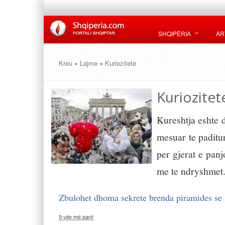
SHQIPËRIA
AR
Kreu
»
Lajme
»
Kuriozitete
Kuriozitet
Kureshtja eshte d
mesuar te paditu
per gjerat e pan
me te ndryshmet.
Zbulohet dhoma sekrete brenda piramides se
9 vite më parë