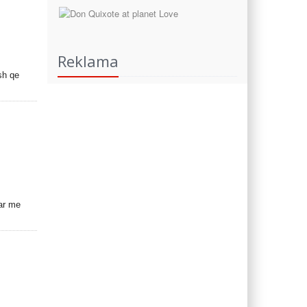
Reklama
sh qe
uar me