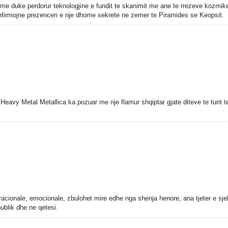
e duke perdorur teknologjine e fundit te skanimit me ane te rrezeve kozmik
onfirmojne prezencen e nje dhome sekrete ne zemer te Piramides se Keopsit.
avy Metal Metallica ka pozuar me nje flamur shqiptar gjate diteve te turit te
acionale, emocionale, zbulohet mire edhe nga shenja henore, ana tjeter e sjel
ublik dhe ne qetesi.