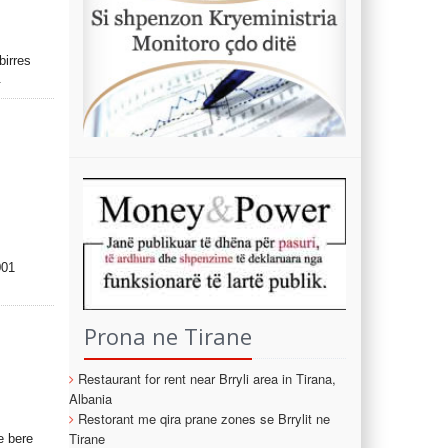
birres
.
001
Prona ne Tirane
Restaurant for rent near Brryli area in Tirana,
Albania
Restorant me qira prane zones se Brrylit ne
Tirane
e bere