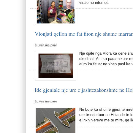
virale ne internet.
Vlonjati qellon me fat fiton nje shume marr
10 vite më parë
Nje djale nga Vlora ka qene s
skedinat. Ai i ka parashikuar 
euro ka fituar ne xhep pasi ka 
Ide gjeniale nje ure e jashtezakonshme ne Ho
10 vite më parë
Ne bote ka shume gjera te mrek
ure te ndertuar ne Holande te 
e inxhiniereve me te mire, qe li