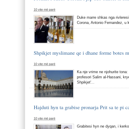
10 vite më parë
Duke marre shkas nga rivleresi
Corona, Antonio Fernandez, u ka
Shpikjet myslimane qe i dhane forme botes 
10 vite më parë
Ka nje vrime ne njohurite tona:
profesori Salim al-Hassani, krye
Shpikjet'...
Hajduti hyn ta grabise pronarja Prit sa te pi c
10 vite më parë
Grabitesi hyn ne dyqan, i kerkon