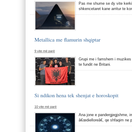
Pas me shume se dy vite kerkim
shkencetaret kane arritur te k
Metallica me flamurin shqiptar
9 vite më parë
Grupi me i famshem i muzikes He
te fundit ne Britani.
Si ndikon hena tek shenjat e horoskopit
10 vite më parë
Ana jone e pandergjegjshme, irr
â€œdielloreâ€, qe shfaqim ne p