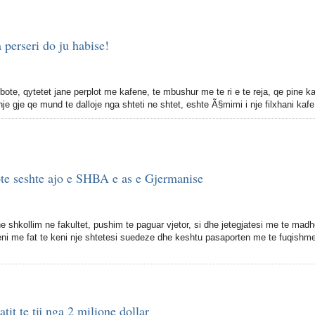
 perseri do ju habise!
bote, qytetet jane perplot me kafene, te mbushur me te ri e te reja, qe pine k
 nje gje qe mund te dalloje nga shteti ne shtet, eshte Ã§mimi i nje filxhani kafe
ote seshte ajo e SHBA e as e Gjermanise
e shkollim ne fakultet, pushim te paguar vjetor, si dhe jetegjatesi me te mad
jeni me fat te keni nje shtetesi suedeze dhe keshtu pasaporten me te fuqishm
tit te tij nga 2 milione dollar