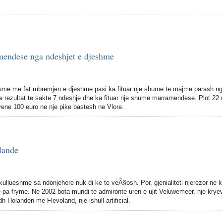
amendese nga ndeshjet e djeshme
hume me fat mbremjen e djeshme pasi ka fituar nje shume te majme parash n
me rezultat te sakte 7 ndeshje dhe ka fituar nje shume marramendese. Plot 22 
vene 100 euro ne nje pike bastesh ne Vlore.
lande
ullueshme sa ndonjehere nuk di ke te veÃ§osh. Por, gjenialiteti njerezor ne 
le pa fryme. Ne 2002 bota mundi te admironte uren e ujit Veluwemeer, nje krye
dh Holanden me Flevoland, nje ishull artificial.