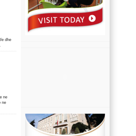
afe dhe
.
he ne
e ne