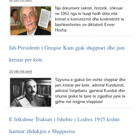
Nje dokument sekret, historik, shkruar
ne 1952 nga te huajt hedh drite mbi
krimet e komunizmit dhe konkretisht te
bashkeshortes se diktatorit Enver
Hoxha.
Ish-Presidenti i Greqise Kam gjak shqiptari dhe jam
krenar per kete
10 vite më parë
'Gjysma e gjakut tim eshte shqiptar dhe
jam krenar per kete, admiral Kundurioti,
admiral Seqellariu, gjeneral Kunduli dhe
shume greke te tjere te zgjedhur jane te
gjithe me origjine shqiptare'
E frikshme Traktati i fshehte i Lodres 1915 kishte
hartuar zhdukjen e Shqiperise