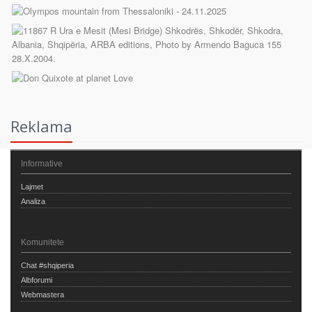
Reklama
Informative
Lajmet
Analiza
Komunitete
Chat #shqiperia
Albforumi
Webmastera