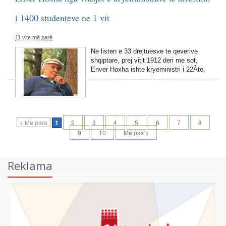
i 1400 studenteve ne 1 vit
11 vite më parë
Ne listen e 33 drejtuesve te qeverive
shqiptare, prej vitit 1912 deri me sot,
Enver Hoxha ishte kryeministri i 22Â­te.
< Më para
1
2
3
4
5
6
7
8
9
10
Më pas >
Reklama