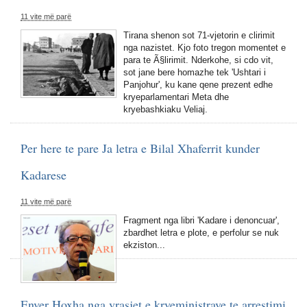
11 vite më parë
Tirana shenon sot 71-vjetorin e clirimit
nga nazistet. Kjo foto tregon momentet e
para te Ã§lirimit. Nderkohe, si cdo vit,
sot jane bere homazhe tek 'Ushtari i
Panjohur', ku kane qene prezent edhe
kryeparlamentari Meta dhe
kryebashkiaku Veliaj.
Per here te pare Ja letra e Bilal Xhaferrit kunder
Kadarese
11 vite më parë
Fragment nga libri 'Kadare i denoncuar',
zbardhet letra e plote, e perfolur se nuk
ekziston...
Enver Hoxha nga vrasjet e kryeministrave te arrestimi