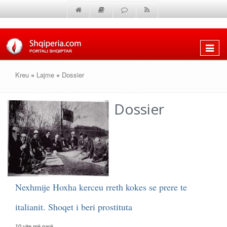
Shfaq
menun
Kreu
»
Lajme
»
Dossier
Dossier
Nexhmije Hoxha kerceu rreth kokes se prere te
italianit. Shoqet i beri prostituta
10 vite më parë