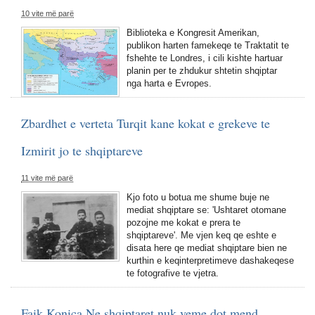
10 vite më parë
Biblioteka e Kongresit Amerikan,
publikon harten famekeqe te Traktatit te
fshehte te Londres, i cili kishte hartuar
planin per te zhdukur shtetin shqiptar
nga harta e Evropes.
Zbardhet e verteta Turqit kane kokat e grekeve te
Izmirit jo te shqiptareve
11 vite më parë
Kjo foto u botua me shume buje ne
mediat shqiptare se: 'Ushtaret otomane
pozojne me kokat e prera te
shqiptareve'. Me vjen keq qe eshte e
disata here qe mediat shqiptare bien ne
kurthin e keqinterpretimeve dashakeqese
te fotografive te vjetra.
Faik Konica Ne shqiptaret nuk veme dot mend