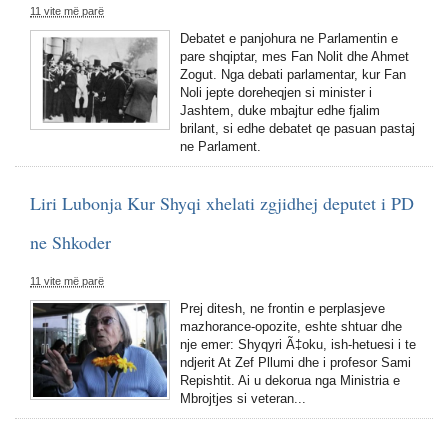
11 vite më parë
Debatet e panjohura ne Parlamentin e
pare shqiptar, mes Fan Nolit dhe Ahmet
Zogut. Nga debati parlamentar, kur Fan
Noli jepte doreheqjen si minister i
Jashtem, duke mbajtur edhe fjalim
brilant, si edhe debatet qe pasuan pastaj
ne Parlament.
Liri Lubonja Kur Shyqi xhelati zgjidhej deputet i PD
ne Shkoder
11 vite më parë
Prej ditesh, ne frontin e perplasjeve
mazhorance-opozite, eshte shtuar dhe
nje emer: Shyqyri Ã‡oku, ish-hetuesi i te
ndjerit At Zef Pllumi dhe i profesor Sami
Repishtit. Ai u dekorua nga Ministria e
Mbrojtjes si veteran...