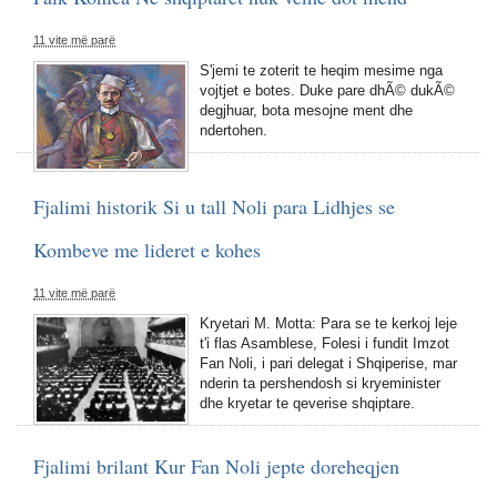
11 vite më parë
S'jemi te zoterit te heqim mesime nga
vojtjet e botes. Duke pare dhÃ© dukÃ©
degjhuar, bota mesojne ment dhe
ndertohen.
Fjalimi historik Si u tall Noli para Lidhjes se
Kombeve me lideret e kohes
11 vite më parë
Kryetari M. Motta: Para se te kerkoj leje
t'i flas Asamblese, Folesi i fundit Imzot
Fan Noli, i pari delegat i Shqiperise, mar
nderin ta pershendosh si kryeminister
dhe kryetar te qeverise shqiptare.
Fjalimi brilant Kur Fan Noli jepte doreheqjen