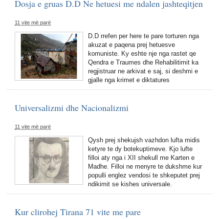
Dosja e gruas D.D Ne hetuesi me ndalen jashteqitjen
11 vite më parë
D.D rrefen per here te pare torturen nga
akuzat e paqena prej hetuesve
komuniste. Ky eshte nje nga rastet qe
Qendra e Traumes dhe Rehabilitimit ka
regjistruar ne arkivat e saj, si deshmi e
gjalle nga krimet e diktatures
Universalizmi dhe Nacionalizmi
11 vite më parë
Qysh prej shekujsh vazhdon lufta midis
ketyre te dy botekuptimeve. Kjo lufte
filloi aty nga i XII shekull me Karten e
Madhe. Filloi ne menyre te dukshme kur
populli englez vendosi te shkeputet prej
ndikimit se kishes universale.
Kur clirohej Tirana 71 vite me pare