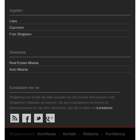
Argetim
Lojra
Gazmore
Foto Shqiptare
Shërbime
Real Estate Albania
Auto Albania
Kontaktoni me ne:
Shqiperia.com është një ndër portalet me më shumë informacion rreth
Shqipërisë (Albania) në internet. Ne jemi vazhdimisht në kërkim të
informacioneve të reja dhe shkrimeve, për ide ju lutem na
kontaktoni
.
Shqiperia.com:
Kontribues
»
Kontakt
»
Reklama
»
Konfidenca