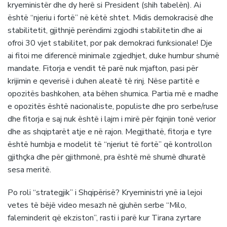
kryeministër dhe dy herë si President (shih tabelën). Ai
është “njeriu i fortë” në këtë shtet. Midis demokracisë dhe
stabilitetit, gjithnjë perëndimi zgjodhi stabilitetin dhe ai
ofroi 30 vjet stabilitet, por pak demokraci funksionale! Dje
ai fitoi me diferencë minimale zgjedhjet, duke humbur shumë
mandate. Fitorja e vendit të parë nuk mjafton, pasi për
krijimin e qeverisë i duhen aleatë të rinj. Nëse partitë e
opozitës bashkohen, ata bëhen shumica. Partia më e madhe
e opozitës është nacionaliste, populiste dhe pro serbe/ruse
dhe fitorja e saj nuk është i lajm i mirë për fqinjin tonë verior
dhe as shqiptarët atje e në rajon. Megjithatë, fitorja e tyre
është humbja e modelit të “njeriut të fortë” që kontrollon
gjithçka dhe për gjithmonë, pra është më shumë dhuratë
sesa meritë.
Po roli “strategjik” i Shqipërisë? Kryeministri ynë ia lejoi
vetes të bëjë video mesazh në gjuhën serbe “Milo,
faleminderit që ekziston”, rasti i parë kur Tirana zyrtare