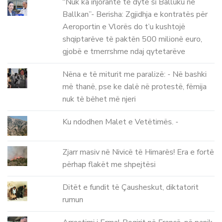
“Nuk ka injorante të dytë si Balluku në
Ballkan”- Berisha: Zgjidhja e kontratës për
Aeroportin e Vlorës do t’u kushtojë
shqiptarëve të paktën 500 milionë euro,
gjobë e tmerrshme ndaj qytetarëve
Nëna e të miturit me paralizë: - Në bashki
më thanë, pse ke dalë në protestë, fëmija
nuk të bëhet më njeri
Ku ndodhen Malet e Vetëtimës. -
Zjarr masiv në Nivicë të Himarës! Era e fortë
përhap flakët me shpejtësi
Ditët e fundit të Çausheskut, diktatorit
rumun