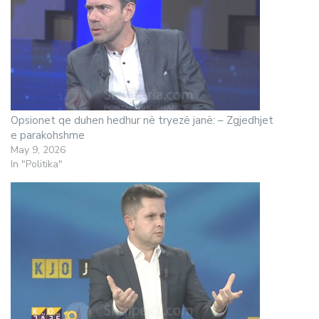
Opsionet qe duhen hedhur në tryezë janë: – Zgjedhjet
e parakohshme
May 9, 2026
In "Politika"