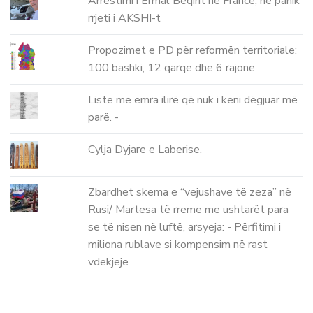
Arrestimi i Ermal Beqirit në Francë, në panik
rrjeti i AKSHI-t
Propozimet e PD për reformën territoriale:
100 bashki, 12 qarqe dhe 6 rajone
Liste me emra ilirë që nuk i keni dëgjuar më
parë. -
Cylja Dyjare e Laberise.
Zbardhet skema e “vejushave të zeza” në
Rusi/ Martesa të rreme me ushtarët para
se të nisen në luftë, arsyeja: - Përfitimi i
miliona rublave si kompensim në rast
vdekjeje