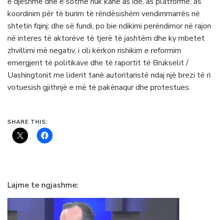
e djeshme dhe e sotme nuk kanë as ide, as platformë, as
koordinim për të burim të rëndësishëm vendimmarrës në
shtetin fqinj; dhe së fundi, po bie ndikimi perëndimor në rajon
në interes të aktorëve të tjerë të jashtëm dhe ky mbetet
zhvillimi më negativ, i cili kërkon rishikim e reformim
emergjent të politikave dhe të raportit të Brukselit /
Uashingtonit me liderit tanë autoritaristë ndaj një brezi të ri
votuesish gjithnjë e më të pakënaqur dhe protestues.
SHARE THIS:
Lajme te ngjashme