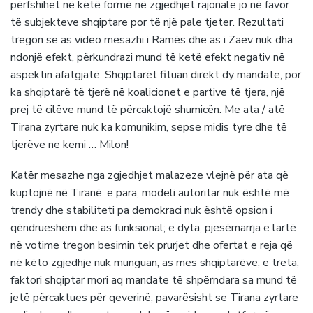
përfshihet në këtë formë në zgjedhjet rajonale jo në favor
të subjekteve shqiptare por të një pale tjeter. Rezultati
tregon se as video mesazhi i Ramës dhe as i Zaev nuk dha
ndonjë efekt, përkundrazi mund të ketë efekt negativ në
aspektin afatgjatë. Shqiptarët fituan direkt dy mandate, por
ka shqiptarë të tjerë në koalicionet e partive të tjera, një
prej të cilëve mund të përcaktojë shumicën. Me ata / atë
Tirana zyrtare nuk ka komunikim, sepse midis tyre dhe të
tjerëve ne kemi … Milon!
Katër mesazhe nga zgjedhjet malazeze vlejnë për ata që
kuptojnë në Tiranë: e para, modeli autoritar nuk është më
trendy dhe stabiliteti pa demokraci nuk është opsion i
qëndrueshëm dhe as funksional; e dyta, pjesëmarrja e lartë
në votime tregon besimin tek prurjet dhe ofertat e reja që
në këto zgjedhje nuk munguan, as mes shqiptarëve; e treta,
faktori shqiptar mori aq mandate të shpërndara sa mund të
jetë përcaktues për qeverinë, pavarësisht se Tirana zyrtare