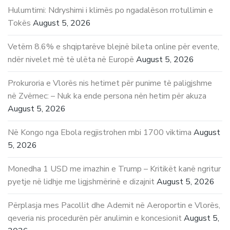
Hulumtimi: Ndryshimi i klimës po ngadalëson rrotullimin e
Tokës
August 5, 2026
Vetëm 8.6% e shqiptarëve blejnë bileta online për evente,
ndër nivelet më të ulëta në Europë
August 5, 2026
Prokuroria e Vlorës nis hetimet për punime të paligjshme
në Zvërnec: – Nuk ka ende persona nën hetim për akuza
August 5, 2026
Në Kongo nga Ebola regjistrohen mbi 1700 viktima
August
5, 2026
Monedha 1 USD me imazhin e Trump – Kritikët kanë ngritur
pyetje në lidhje me ligjshmërinë e dizajnit
August 5, 2026
Përplasja mes Pacollit dhe Ademit në Aeroportin e Vlorës,
qeveria nis procedurën për anulimin e koncesionit
August 5,