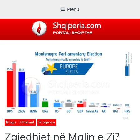
Menu
SHQIPERIA.COM
Blogu i ShqiperiaCom
Blogu i Udhëtarit
Shoqerore
Zgjedhjet në Malin e Zi?