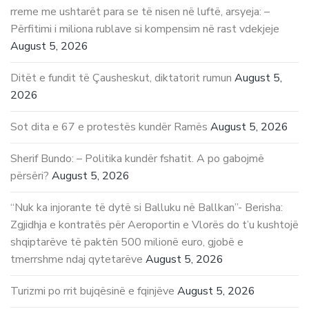
rreme me ushtarët para se të nisen në luftë, arsyeja: –
Përfitimi i miliona rublave si kompensim në rast vdekjeje
August 5, 2026
Ditët e fundit të Çausheskut, diktatorit rumun
August 5,
2026
Sot dita e 67 e protestës kundër Ramës
August 5, 2026
Sherif Bundo: – Politika kundër fshatit. A po gabojmë
përsëri?
August 5, 2026
“Nuk ka injorante të dytë si Balluku në Ballkan”- Berisha:
Zgjidhja e kontratës për Aeroportin e Vlorës do t’u kushtojë
shqiptarëve të paktën 500 milionë euro, gjobë e
tmerrshme ndaj qytetarëve
August 5, 2026
Turizmi po rrit bujqësinë e fqinjëve
August 5, 2026