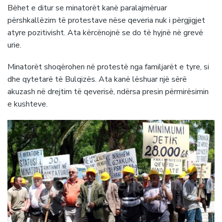
Bëhet e ditur se minatorët kanë paralajmëruar
përshkallëzim të protestave nëse qeveria nuk i përgjigjet
atyre pozitivisht. Ata kërcënojnë se do të hyjnë në grevë
urie.
Minatorët shoqërohen në protestë nga familjarët e tyre, si
dhe qytetarë të Bulqizës. Ata kanë lëshuar një sërë
akuzash në drejtim të qeverisë, ndërsa presin përmirësimin
e kushteve.