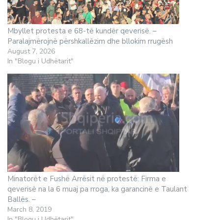
Mbyllet protesta e 68-të kundër qeverisë. –
Paralajmërojnë përshkallëzim dhe bllokim rrugësh
August 7, 2026
In "Blogu i Udhëtarit"
Minatorët e Fushë Arrësit në protestë: Firma e
qeverisë na la 6 muaj pa rroga, ka garancinë e Taulant
Ballës. –
March 8, 2019
In "Blogu i Udhëtarit"