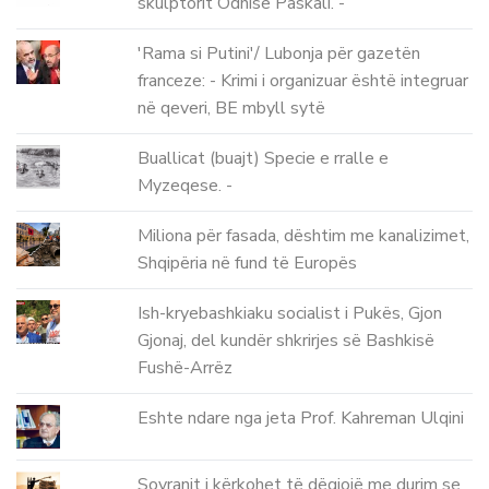
skulptorit Odhise Paskali. -
'Rama si Putini'/ Lubonja për gazetën
franceze: - Krimi i organizuar është integruar
në qeveri, BE mbyll sytë
Buallicat (buajt) Specie e rralle e
Myzeqese. -
Miliona për fasada, dështim me kanalizimet,
Shqipëria në fund të Europës
Ish-kryebashkiaku socialist i Pukës, Gjon
Gjonaj, del kundër shkrirjes së Bashkisë
Fushë-Arrëz
Eshte ndare nga jeta Prof. Kahreman Ulqini
Sovranit i kërkohet të dëgjojë me durim se