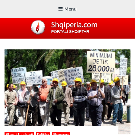
Menu
SHQIPERIA.COM
Blogu i ShqiperiaCom
Blogu i Udhëtarit
Politika
Shoqerore