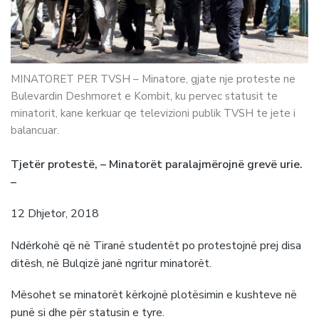
MINATORET PER TVSH – Minatore, gjate nje proteste ne
Bulevardin Deshmoret e Kombit, ku pervec statusit te
minatorit, kane kerkuar qe televizioni publik TVSH te jete i
balancuar.
Tjetër protestë, – Minatorët paralajmërojnë grevë urie.
–
12 Dhjetor, 2018
Ndërkohë që në Tiranë studentët po protestojnë prej disa
ditësh, në Bulqizë janë ngritur minatorët.
Mësohet se minatorët kërkojnë plotësimin e kushteve në
punë si dhe për statusin e tyre.