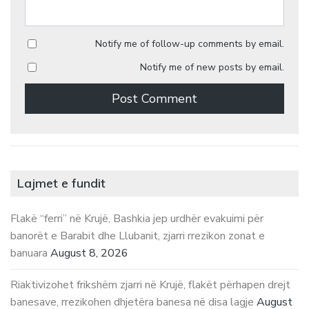
Notify me of follow-up comments by email.
Notify me of new posts by email.
Lajmet e fundit
Flakë “ferri” në Krujë, Bashkia jep urdhër evakuimi për
banorët e Barabit dhe Llubanit, zjarri rrezikon zonat e
banuara
August 8, 2026
Riaktivizohet frikshëm zjarri në Krujë, flakët përhapen drejt
banesave, rrezikohen dhjetëra banesa në disa lagje
August