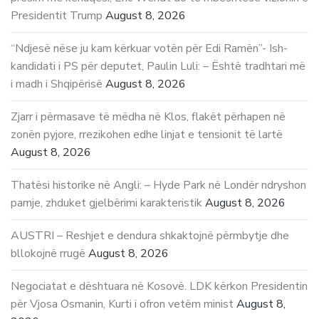
Presidentit Trump
August 8, 2026
“Ndjesë nëse ju kam kërkuar votën për Edi Ramën”- Ish-
kandidati i PS për deputet, Paulin Luli: – Është tradhtari më
i madh i Shqipërisë
August 8, 2026
Zjarr i përmasave të mëdha në Klos, flakët përhapen në
zonën pyjore, rrezikohen edhe linjat e tensionit të lartë
August 8, 2026
Thatësi historike në Angli: – Hyde Park në Londër ndryshon
pamje, zhduket gjelbërimi karakteristik
August 8, 2026
AUSTRI – Reshjet e dendura shkaktojnë përmbytje dhe
bllokojnë rrugë
August 8, 2026
Negociatat e dështuara në Kosovë. LDK kërkon Presidentin
për Vjosa Osmanin, Kurti i ofron vetëm minist
August 8,