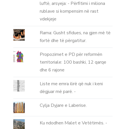
luftë, arsyeja: - Përfitimi i miliona
rublave si kompensim në rast
vdekjeje
Rama: Gusht sfidues, na gjen më të
fortë dhe të përgatitur.
Propozimet e PD për reformën
territoriale: 100 bashki, 12 qarqe
dhe 6 rajone
Liste me emra ilirë që nuk i keni
dëgjuar më parë. -
Cylja Dyjare e Laberise.
Ku ndodhen Malet e Vetëtimës. -