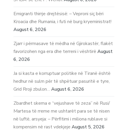
Emigranti thirrje drejtësisë: – Veproni siç bëri
Kroacia dhe Rumania, i futi në burg kryeministrat!
August 6, 2026
Zjarr i përmasave të mëdha në Gjirokastër, flakët
favorizohen nga era dhe terreni i vështirë
August
6, 2026
Ja si kasta e korruptuar politike në Tiranë është
hedhur në sulm për të shpëtuar pasuritë e tyre,
Grid Rroji zbulon…
August 6, 2026
Zbardhet skema e “vejushave të zeza” në Rusi/
Martesa të rreme me ushtarët para se të nisen
në luftë, arsyeja: – Përfitimi i miliona rublave si
kompensim në rast vdekjeje
August 5, 2026