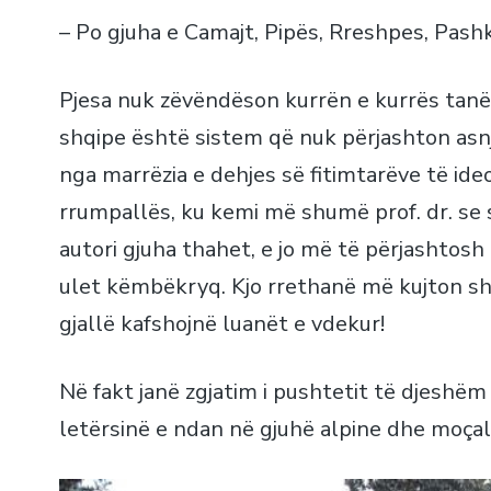
– Po gjuha e Camajt, Pipës, Rreshpes, Pashk
Pjesa nuk zëvëndëson kurrën e kurrës tanës
shqipe është sistem që nuk përjashton asnj
nga marrëzia e dehjes së fitimtarëve të ide
rrumpallës, ku kemi më shumë prof. dr. se s
autori gjuha thahet, e jo më të përjashtosh 
ulet këmbëkryq. Kjo rrethanë më kujton shp
gjallë kafshojnë luanët e vdekur!
Në fakt janë zgjatim i pushtetit të djeshë
letërsinë e ndan në gjuhë alpine dhe moça