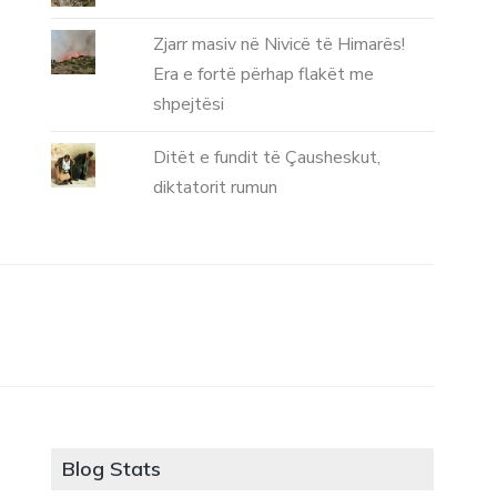
Zjarr masiv në Nivicë të Himarës!
Era e fortë përhap flakët me
shpejtësi
Ditët e fundit të Çausheskut,
diktatorit rumun
Blog Stats