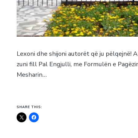
Lexoni dhe shijoni autorët që ju pëlqejnë!
zuni fill Pal Engjulli, me Formulën e Pagëz
Mesharin…
SHARE THIS: