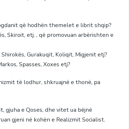
ogdanit që hodhën themelet e librit shqip?
, Skiroit, etj. , që promovuan arbërishten e
Shirokës, Gurakuqit, Koliqit, Migjenit etj?
 Markos, Spasses, Xoxes etj?
izmit të lodhur, shkruajnë e thonë, pa
t, gjuha e Qoses, dhe vitet ua bëjnë
an gjeni në kohën e Realizmit Socialist.