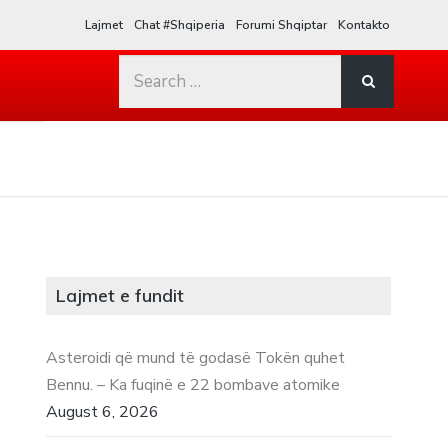
Lajmet
Chat #Shqiperia
Forumi Shqiptar
Kontakto
Search
for:
Lajmet e fundit
Asteroidi që mund të godasë Tokën quhet
Bennu. – Ka fuqinë e 22 bombave atomike
August 6, 2026