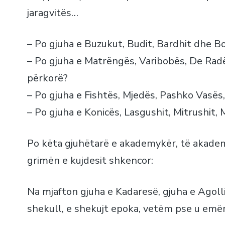
jaragvitës…
– Po gjuha e Buzukut, Budit, Bardhit dhe B
– Po gjuha e Matrëngës, Varibobës, De Radës
përkorë?
– Po gjuha e Fishtës, Mjedës, Pashko Vasës, 
– Po gjuha e Konicës, Lasgushit, Mitrushit,
Po këta gjuhëtarë e akademykër, të akadem
grimën e kujdesit shkencor:
Na mjafton gjuha e Kadaresë, gjuha e Agolli
shekull, e shekujt epoka, vetëm pse u emëru