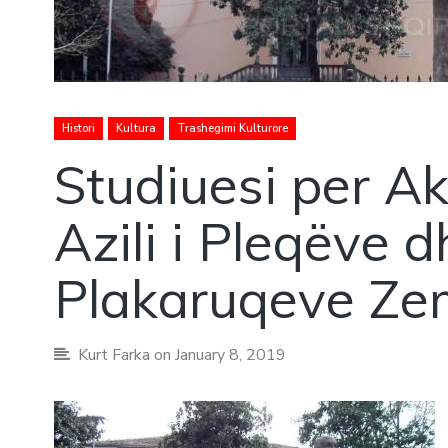
Histori
Kultura
Trashegimi Kulturore
Studiuesi per A
Azili i Pleqëve d
Plakaruqeve Ze
Kurt Farka
on January 8, 2019