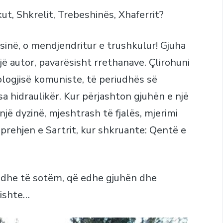
ut, Shkrelit, Trebeshinës, Xhaferrit?
inë, o mendjendritur e trushkulur! Gjuha
ë autor, pavarësisht rrethanave. Çlirohuni
ologjisë komuniste, të periudhës së
a hidraulikër. Kur përjashton gjuhën e një
një dyzinë, mjeshtrash të fjalës, mjerimi
rehjen e Sartrit, kur shkruante: Qentë e
m dhe të sotëm, që edhe gjuhën dhe
lishte…