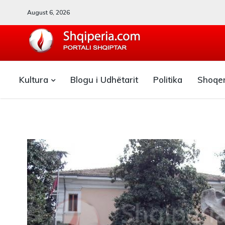
August 6, 2026
SHQIPERIA.COM
Kultura
Blogu i Udhëtarit
Politika
Shoqe
Blogu i ShqiperiaCom