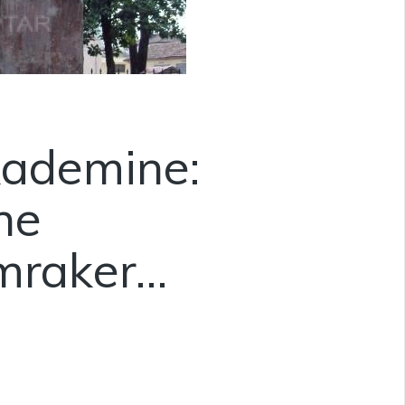
kademine:
he
mraker…