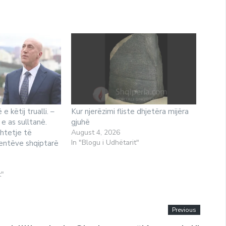
e këtij trualli. –
Kur njerëzimi fliste dhjetëra mijëra
 e as sulltanë.
gjuhë
htetje të
August 4, 2026
In "Blogu i Udhëtarit"
entëve shqiptarë
t"
Previous