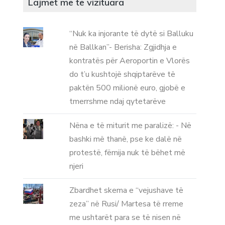
Lajmet me te vizituara
“Nuk ka injorante të dytë si Balluku
në Ballkan”- Berisha: Zgjidhja e
kontratës për Aeroportin e Vlorës
do t’u kushtojë shqiptarëve të
paktën 500 milionë euro, gjobë e
tmerrshme ndaj qytetarëve
Nëna e të miturit me paralizë: - Në
bashki më thanë, pse ke dalë në
protestë, fëmija nuk të bëhet më
njeri
Zbardhet skema e “vejushave të
zeza” në Rusi/ Martesa të rreme
me ushtarët para se të nisen në