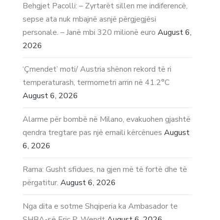
Behgjet Pacolli: – Zyrtarët sillen me indiferencë,
sepse ata nuk mbajnë asnjë përgjegjësi
personale. – Janë mbi 320 milionë euro
August 6,
2026
‘Çmendet’ moti/ Austria shënon rekord të ri
temperaturash, termometri arrin në 41.2°C
August 6, 2026
Alarme për bombë në Milano, evakuohen gjashtë
qendra tregtare pas një emaili kërcënues
August
6, 2026
Rama: Gusht sfidues, na gjen më të fortë dhe të
përgatitur.
August 6, 2026
Nga dita e sotme Shqiperia ka Ambasador te
SHBA-së Eric P. Wendt
August 6, 2026