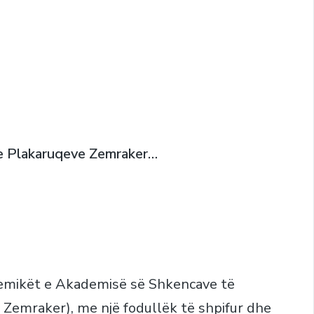
he Plakaruqeve Zemraker…
emikët e Akademisë së Shkencave të
e Zemraker), me një fodullëk të shpifur dhe