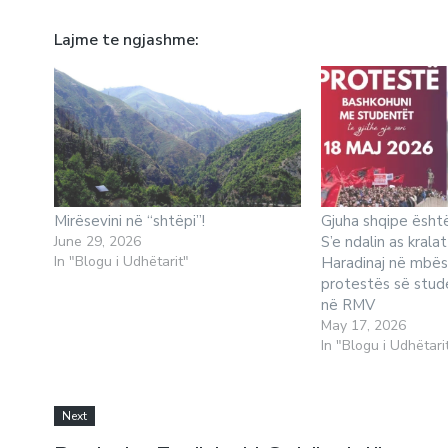
Lajme te ngjashme
Mirësevini në “shtëpi”!
Gjuha shqipe është 
June 29, 2026
S’e ndalin as kralat
In "Blogu i Udhëtarit"
Haradinaj në mbës
protestës së stud
në RMV
May 17, 2026
In "Blogu i Udhëtari
Next