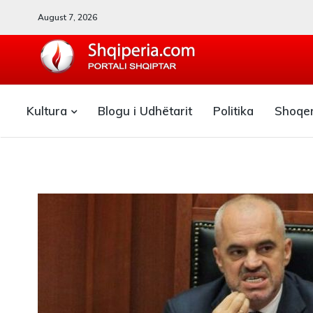
August 7, 2026
SHQIPERIA.COM
Kultura
Blogu i Udhëtarit
Politika
Shoqe
Blogu i ShqiperiaCom