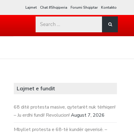
Lajmet
Chat #Shqiperia
Forumi Shqiptar
Kontakto
Search
for:
Lajmet e fundit
68 ditë protesta masive, qytetarët nuk tërhiqen!
– Ju erdhi fundi! Revolucion!
August 7, 2026
Mbyllet protesta e 68-të kundër qeverisë. –