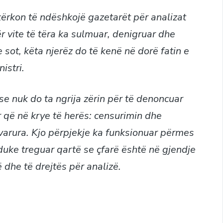
 kërkon të ndëshkojë gazetarët për analizat
r vite të tëra ka sulmuar, denigruar dhe
sot, këta njerëz do të kenë në dorë fatin e
istri.
se nuk do ta ngrija zërin për të denoncuar
r që në krye të herës: censurimin dhe
varura. Kjo përpjekje ka funksionuar përmes
duke treguar qartë se çfarë është në gjendje
ë dhe të drejtës për analizë.