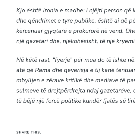
Kjo është ironia e madhe: i njëjti person që
dhe qëndrimet e tyre publike, është ai që pë
kërcënuar gjyqtarë e prokurorë në vend. Dhe 
një gazetari dhe, njëkohësisht, të një kryemin
Në këtë rast, “fyerje” për mua do të ishte në
atë që Rama dhe qeverisja e tij kanë tentua
mbylljen e zërave kritikë dhe mediave të pa
sulmeve të drejtpërdrejta ndaj gazetarëve, 
të bëjë një forcë politike kundër fjalës së lir
SHARE THIS: