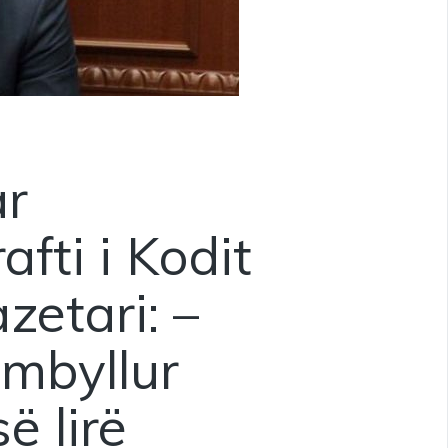
ar
afti i Kodit
zetari: –
 mbyllur
ë lirë