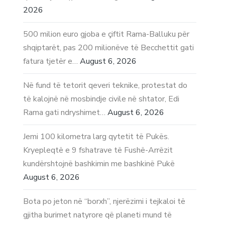
2026
500 milion euro gjoba e çiftit Rama-Balluku për
shqiptarët, pas 200 milionëve të Becchettit gati
fatura tjetër e…
August 6, 2026
Në fund të tetorit qeveri teknike, protestat do
të kalojnë në mosbindje civile në shtator, Edi
Rama gati ndryshimet…
August 6, 2026
Jemi 100 kilometra larg qytetit të Pukës.
Kryepleqtë e 9 fshatrave të Fushë-Arrëzit
kundërshtojnë bashkimin me bashkinë Pukë
August 6, 2026
Bota po jeton në “borxh”, njerëzimi i tejkaloi të
gjitha burimet natyrore që planeti mund të