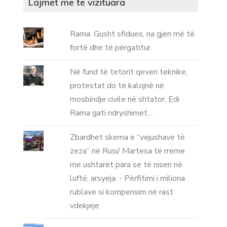
Lajmet me te vizituara
Rama: Gusht sfidues, na gjen më të
fortë dhe të përgatitur.
Në fund të tetorit qeveri teknike,
protestat do të kalojnë në
mosbindje civile në shtator, Edi
Rama gati ndryshimet…
Zbardhet skema e “vejushave të
zeza” në Rusi/ Martesa të rreme
me ushtarët para se të nisen në
luftë, arsyeja: - Përfitimi i miliona
rublave si kompensim në rast
vdekjeje