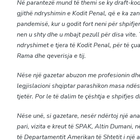
Në parantezë mund të themi se ky draft-kod ë
gjithë ndryshimin e Kodit Penal, që e ka zan
pandemisë, kur u godit fort neni për shpifje
nen u shty dhe u mbajt pezull për disa vite.
ndryshimet e tjera të Kodit Penal, për të çua
Rama dhe qeverisja e tij.
Nëse një gazetar abuzon me profesionin dhe 
legjislacioni shqiptar parashikon masa ndës
tjetër. Por le të dalim te çështja e shpifjes d
Nëse unë, si gazetare, nesër ndërtoj një ana
pari, vizita e kreut të SPAK, Altin Dumani, 
të Departamentit Amerikan të Shtetit i një a