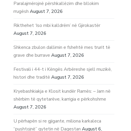
Paralajmërojnë përshkallëzim dhe bllokim
rrugësh
August 7, 2026
Rikthehet ‘Iso mbi kalldrëm’ në Gjirokastër
August 7, 2026
Shkenca zbulon dallimin e fshehtë mes trurit të
grave dhe burrave
August 7, 2026
Festivali i 44-t i Këngës Arbëreshe sjell muzikë,
histori dhe traditë
August 7, 2026
Kryebashkiakja e Klosit kundër Ramës: – Jam në
shërbim të qytetarëve, karrigia e përkohshme
August 7, 2026
U përhapën si re gjigante, miliona karkaleca
“pushtojnë” qytetin në Dagestan
August 6,