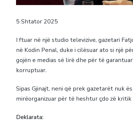
5 Shtator 2025
I ftuar në një studio televizive, gazetari Fa
në Kodin Penal, duke i cilësuar ato si një p
gojën e medias së lirë dhe për të garantu
korruptuar.
Sipas Gjinajt, neni që prek gazetarët nuk ësh
mirëorganizuar për të heshtur çdo zë kriti
Deklarata: