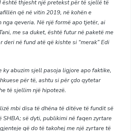
shtë thjesht një pretekst për të sjellë të
afillën që në vitin 2019, në kohën e
n nga qeveria. Në një formë apo tjetër, ai
 Tani, me sa duket, është futur në paketë me
r deri në fund atë që kishte si “merak” Edi
ky abuzim sjell pasoja ligjore apo faktike,
hkuese për të, ashtu si për çdo qytetar
he të sjellim një hipotezë.
lizë mbi disa të dhëna të ditëve të fundit së
në SHBA; së dyti, publikimi në faqen zyrtare
gjenteje që do të takohej me një zyrtare të