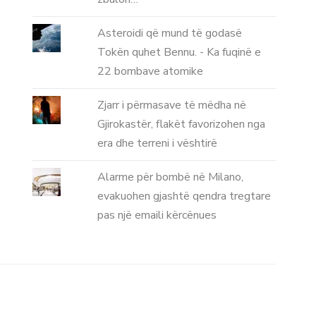
Asteroidi që mund të godasë
Tokën quhet Bennu. - Ka fuqinë e
22 bombave atomike
Zjarr i përmasave të mëdha në
Gjirokastër, flakët favorizohen nga
era dhe terreni i vështirë
Alarme për bombë në Milano,
evakuohen gjashtë qendra tregtare
pas një emaili kërcënues