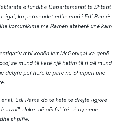
 deklarata e fundit e Departamentit të Shtetit
Gonigal, ku përmendet edhe emri i Edi Ramës
ë edhe komunikime me Ramën atëherë unë kam
nvestigativ mbi kohën kur McGonigal ka qenë
ozoj se mund të ketë një hetim të ri që mund
 në detyrë për herë të parë në Shqipëri unë
ke.
enal, Edi Rama do të ketë të drejtë ligjore
e imazhi”, duke më përfshirë në dy nene:
 dhe shpifje.