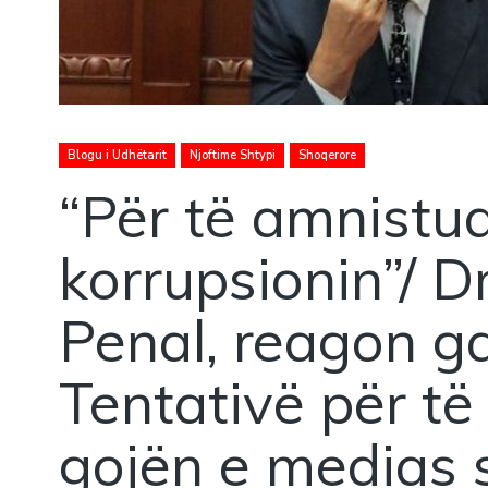
Blogu i Udhëtarit
Njoftime Shtypi
Shoqerore
“Për të amnistu
korrupsionin”/ Dr
Penal, reagon ga
Tentativë për të
gojën e medias s