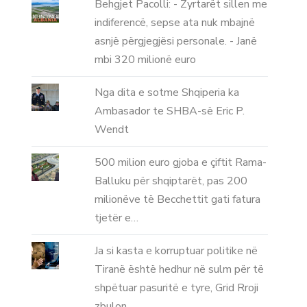
Behgjet Pacolli: - Zyrtarët sillen me
indiferencë, sepse ata nuk mbajnë
asnjë përgjegjësi personale. - Janë
mbi 320 milionë euro
Nga dita e sotme Shqiperia ka
Ambasador te SHBA-së Eric P.
Wendt
500 milion euro gjoba e çiftit Rama-
Balluku për shqiptarët, pas 200
milionëve të Becchettit gati fatura
tjetër e…
Ja si kasta e korruptuar politike në
Tiranë është hedhur në sulm për të
shpëtuar pasuritë e tyre, Grid Rroji
zbulon…