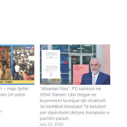
i: – Hapi tjetër
“Albanian Files”, PD kallëzon në
ubim 24-orësh
SPAK Ramën: Libri tregon se
kryeministri ka krijuar një strukturë
të mirëfilltë kriminale! Të hetohet
t"
për shpërdorim detyre, korrupsion e
pastrim parash
July 14, 2026