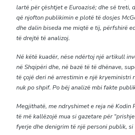
lartë për çështjet e Euroazisë; dhe së treti,
që njofton publikimin e plotë të dosjes Mc
dhe dalin biseda me miqtë e tij, përfshir
të drejtë të analizoj.
Në këtë kuadër, nëse ndërtoj një artikull i
në Shqipëri dhe, në bazë të të dhënave, sup
të çojë deri në arrestimin e një kryeministri
nuk po shpif. Po bëj analizë mbi fakte publi
Megjithatë, me ndryshimet e reja në Kodin P
të më kallëzojë mua si gazetare për “prishj
fyerje dhe denigrim të një personi publik, si