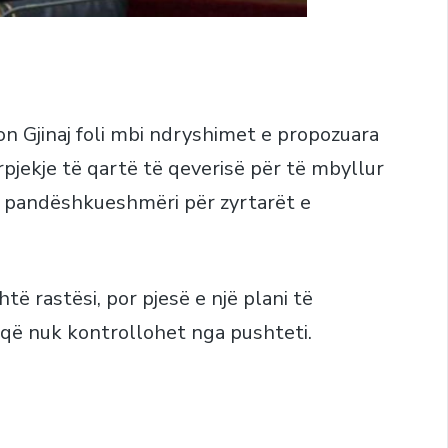
tjon Gjinaj foli mbi ndryshimet e propozuara
ërpjekje të qartë të qeverisë për të mbyllur
ar pandëshkueshmëri për zyrtarët e
të rastësi, por pjesë e një plani të
k që nuk kontrollohet nga pushteti.