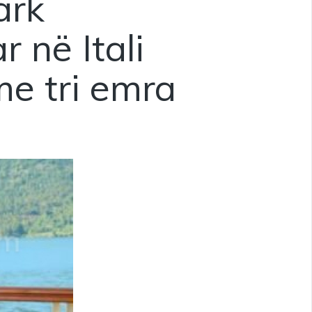
ark
 në Itali
e tri emra