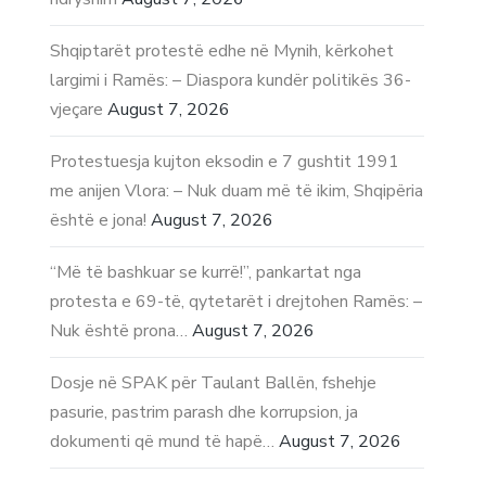
Shqiptarët protestë edhe në Mynih, kërkohet
largimi i Ramës: – Diaspora kundër politikës 36-
vjeçare
August 7, 2026
Protestuesja kujton eksodin e 7 gushtit 1991
me anijen Vlora: – Nuk duam më të ikim, Shqipëria
është e jona!
August 7, 2026
“Më të bashkuar se kurrë!”, pankartat nga
protesta e 69-të, qytetarët i drejtohen Ramës: –
Nuk është prona…
August 7, 2026
Dosje në SPAK për Taulant Ballën, fshehje
pasurie, pastrim parash dhe korrupsion, ja
dokumenti që mund të hapë…
August 7, 2026