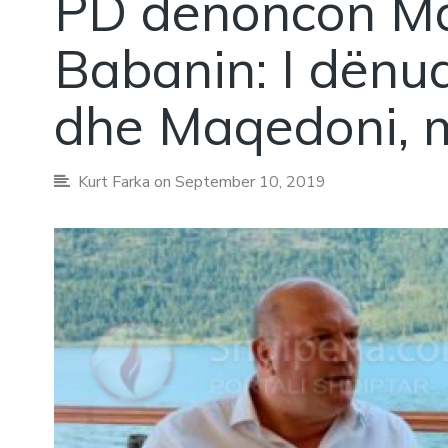
PD denoncon M
Babanin: I dënuar
dhe Maqedoni, m
Kurt Farka
on September 10, 2019