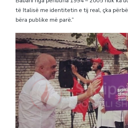
Babani nga periudha 1994 – 2005 nuk ka ud
të Italisë me identitetin e tij real, çka për
bëra publike më parë.”