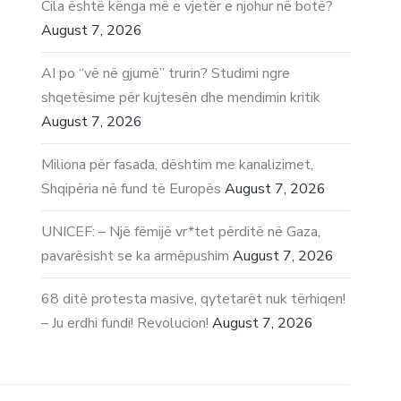
Cila është kënga më e vjetër e njohur në botë?
August 7, 2026
AI po “vë në gjumë” trurin? Studimi ngre
shqetësime për kujtesën dhe mendimin kritik
August 7, 2026
Miliona për fasada, dështim me kanalizimet,
Shqipëria në fund të Europës
August 7, 2026
UNICEF: – Një fëmijë vr*tet përditë në Gaza,
pavarësisht se ka armëpushim
August 7, 2026
68 ditë protesta masive, qytetarët nuk tërhiqen!
– Ju erdhi fundi! Revolucion!
August 7, 2026