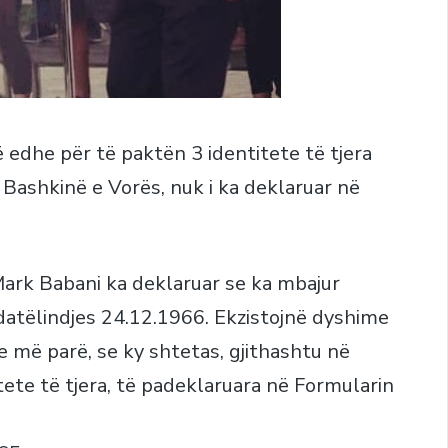
 edhe për të paktën 3 identitete të tjera
Bashkinë e Vorës, nuk i ka deklaruar në
Mark Babani ka deklaruar se ka mbajur
 datëlindjes 24.12.1966. Ekzistojnë dyshime
e më parë, se ky shtetas, gjithashtu në
ete të tjera, të padeklaruara në Formularin