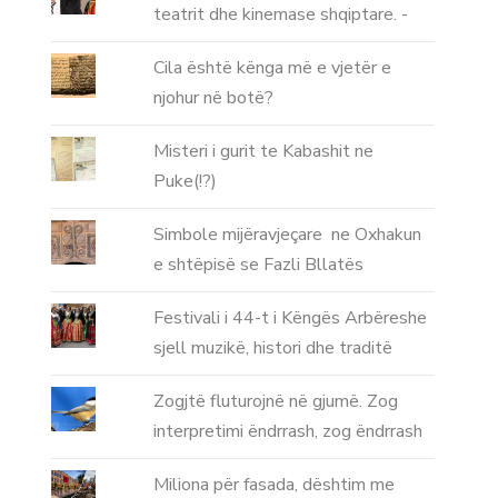
teatrit dhe kinemase shqiptare. -
Cila është kënga më e vjetër e
njohur në botë?
Misteri i gurit te Kabashit ne
Puke(!?)
Simbole mijëravjeçare ne Oxhakun
e shtëpisë se Fazli Bllatës
Festivali i 44-t i Këngës Arbëreshe
sjell muzikë, histori dhe traditë
Zogjtë fluturojnë në gjumë. Zog
interpretimi ëndrrash, zog ëndrrash
Miliona për fasada, dështim me