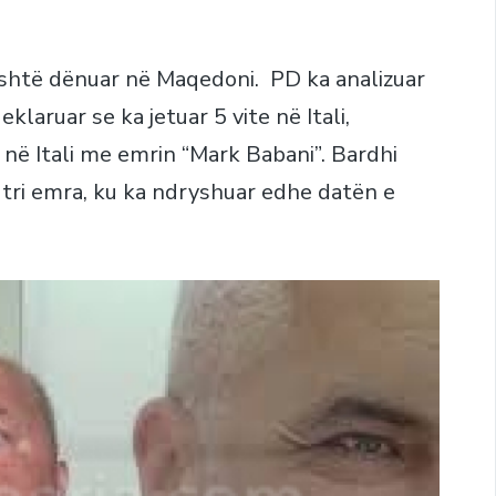
shtë dënuar në Maqedoni. PD ka analizuar
klaruar se ka jetuar 5 vite në Itali,
 në Itali me emrin “Mark Babani”. Bardhi
 tri emra, ku ka ndryshuar edhe datën e