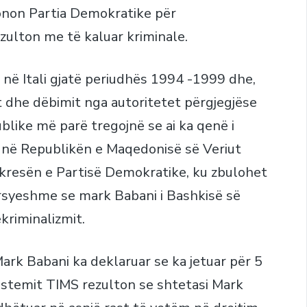
ponon Partia Demokratike për
zulton me të kaluar kriminale.
 në Itali gjatë periudhës 1994 -1999 dhe,
t dhe dëbimit nga autoritetet përgjegjëse
ublike më parë tregojnë se ai ka qenë i
 në Republikën e Maqedonisë së Veriut
kresën e Partisë Demokratike, ku zbulohet
arsyeshme se mark Babani i Bashkisë së
kriminalizmit.
ark Babani ka deklaruar se ka jetuar për 5
ë sistemit TIMS rezulton se shtetasi Mark