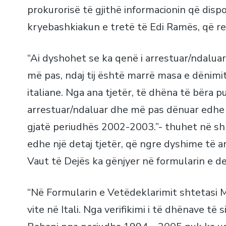
prokurorisë të gjithë informacionin që dis
kryebashkiakun e tretë të Edi Ramës, që re
“Ai dyshohet se ka qenë i arrestuar/ndaluar
më pas, ndaj tij është marrë masa e dënimi
italiane. Nga ana tjetër, të dhëna të bëra p
arrestuar/ndaluar dhe më pas dënuar edhe
gjatë periudhës 2002-2003.”- thuhet në sh
edhe një detaj tjetër, që ngre dyshime të 
Vaut të Dejës ka gënjyer në formularin e de
“Në Formularin e Vetëdeklarimit shtetasi M
vite në Itali. Nga verifikimi i të dhënave t