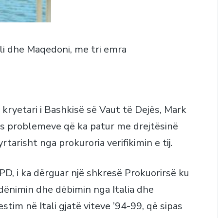
li dhe Maqedoni, me tri emra
kryetari i Bashkisë së Vaut të Dejës, Mark
 pas problemeve që ka patur me drejtësinë
tarisht nga prokuroria verifikimin e tij.
PD, i ka dërguar një shkresë Prokuorirsë ku
dënimin dhe dëbimin nga Italia dhe
stim në Itali gjatë viteve ’94-99, që sipas