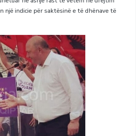
hëtuar në asnjë rast të vetëm në drejtim
bën një indicie për saktësinë e të dhënave të