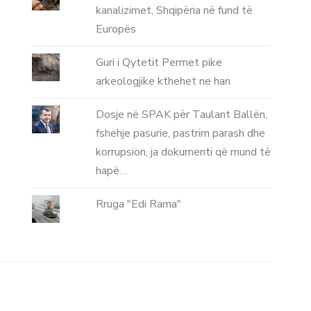
kanalizimet, Shqipëria në fund të
Europës
Guri i Qytetit Permet pike
arkeologjike kthehet ne han
Dosje në SPAK për Taulant Ballën,
fshehje pasurie, pastrim parash dhe
korrupsion, ja dokumenti që mund të
hapë…
Rruga "Edi Rama"