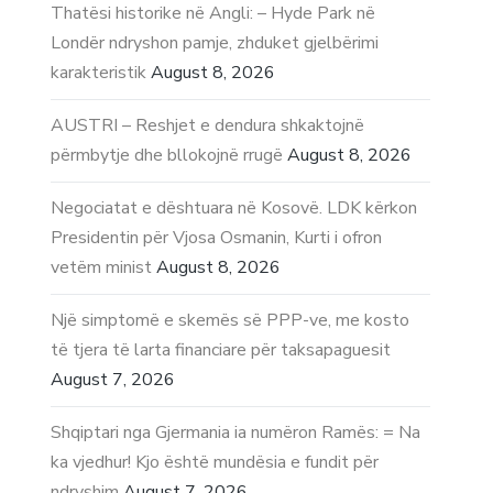
Thatësi historike në Angli: – Hyde Park në
Londër ndryshon pamje, zhduket gjelbërimi
karakteristik
August 8, 2026
AUSTRI – Reshjet e dendura shkaktojnë
përmbytje dhe bllokojnë rrugë
August 8, 2026
Negociatat e dështuara në Kosovë. LDK kërkon
Presidentin për Vjosa Osmanin, Kurti i ofron
vetëm minist
August 8, 2026
Një simptomë e skemës së PPP-ve, me kosto
të tjera të larta financiare për taksapaguesit
August 7, 2026
Shqiptari nga Gjermania ia numëron Ramës: = Na
ka vjedhur! Kjo është mundësia e fundit për
ndryshim
August 7, 2026