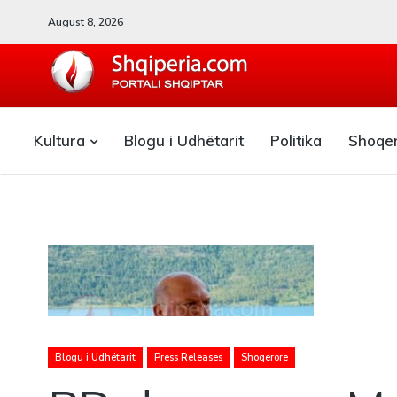
August 8, 2026
SHQIPERIA.COM
Kultura
Blogu i Udhëtarit
Politika
Shoqe
Blogu i ShqiperiaCom
Blogu i Udhëtarit
Press Releases
Shoqerore