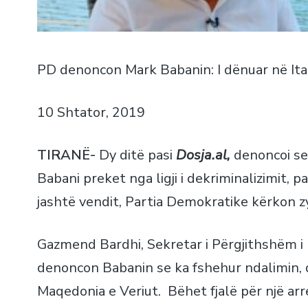
PD denoncon Mark Babanin: I dënuar në Ita
10 Shtator, 2019
TIRANË-
Dy ditë pasi
Dosja.al,
denoncoi se 
Babani preket nga ligji i dekriminalizimit,
jashtë vendit, Partia Demokratike kërkon zyr
Gazmend Bardhi, Sekretar i Përgjithshëm i 
denoncon Babanin se ka fshehur ndalimin, 
Maqedonia e Veriut. Bëhet fjalë për një arre