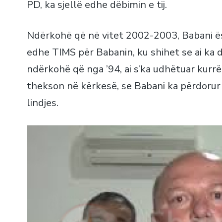
PD, ka sjellë edhe dëbimin e tij.
Ndërkohë që në vitet 2002-2003, Babani ë
edhe TIMS për Babanin, ku shihet se ai ka de
ndërkohë që nga ’94, ai s’ka udhëtuar kurrë
thekson në kërkesë, se Babani ka përdorur
lindjes.