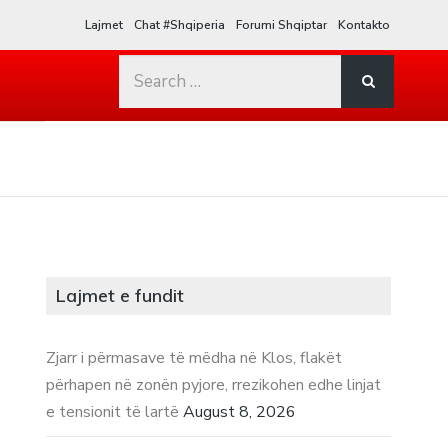
Lajmet
Chat #Shqiperia
Forumi Shqiptar
Kontakto
Search
for:
Lajmet e fundit
Zjarr i përmasave të mëdha në Klos, flakët
përhapen në zonën pyjore, rrezikohen edhe linjat
e tensionit të lartë
August 8, 2026