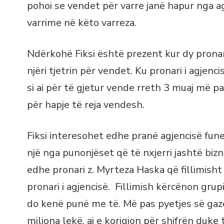
pohoi se vendet për varre janë hapur nga ag
varrime në këto varreza.
Ndërkohë Fiksi është prezent kur dy prona
njëri tjetrin për vendet. Ku pronari i agjenc
si ai për të gjetur vende rreth 3 muaj më 
për hapje të reja vendesh.
Fiksi interesohet edhe pranë agjencisë fune
një nga punonjëset që të nxjerri jashtë bizn
edhe pronari z. Myrteza Haska që fillimisht
pronari i agjencisë. Fillimish kërcënon grup
do kenë punë me të. Më pas pyetjes së gaz
miliona lekë, ai e korigjon për shifrën duk