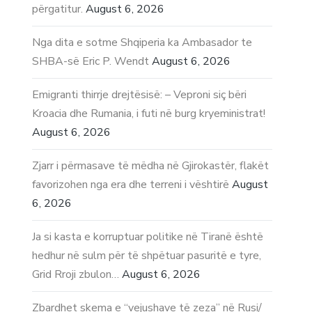
përgatitur.
August 6, 2026
Nga dita e sotme Shqiperia ka Ambasador te
SHBA-së Eric P. Wendt
August 6, 2026
Emigranti thirrje drejtësisë: – Veproni siç bëri
Kroacia dhe Rumania, i futi në burg kryeministrat!
August 6, 2026
Zjarr i përmasave të mëdha në Gjirokastër, flakët
favorizohen nga era dhe terreni i vështirë
August
6, 2026
Ja si kasta e korruptuar politike në Tiranë është
hedhur në sulm për të shpëtuar pasuritë e tyre,
Grid Rroji zbulon…
August 6, 2026
Zbardhet skema e “vejushave të zeza” në Rusi/