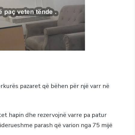
ërkurës pazaret që bëhen për një varr në
tet hapin dhe rezervojnë varre pa patur
siderueshme parash që varion nga 75 mijë