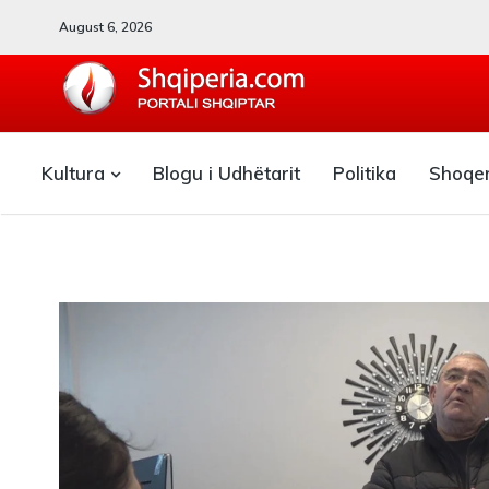
August 6, 2026
SHQIPERIA.COM
Kultura
Blogu i Udhëtarit
Politika
Shoqe
Blogu i ShqiperiaCom