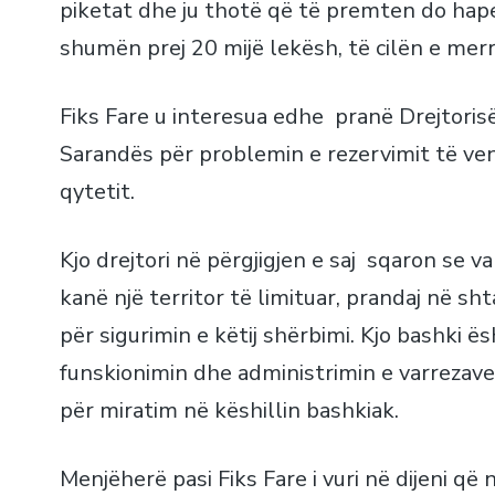
piketat dhe ju thotë që të premten do hap
shumën prej 20 mijë lekësh, të cilën e merr
Fiks Fare u interesua edhe pranë Drejtori
Sarandës për problemin e rezervimit të ven
qytetit.
Kjo drejtori në përgjigjen e saj sqaron se v
kanë një territor të limituar, prandaj në sht
për sigurimin e këtij shërbimi. Kjo bashki ë
funskionimin dhe administrimin e varrezave 
për miratim në këshillin bashkiak.
Menjëherë pasi Fiks Fare i vuri në dijeni që 