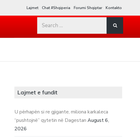
Lajmet
Chat #Shqiperia
Forumi Shqiptar
Kontakto
Search
for:
Lajmet e fundit
U përhapën si re gjigante, miliona karkaleca
“pushtojnë” qytetin në Dagestan
August 6,
2026