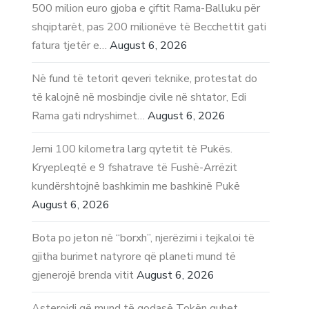
500 milion euro gjoba e çiftit Rama-Balluku për
shqiptarët, pas 200 milionëve të Becchettit gati
fatura tjetër e…
August 6, 2026
Në fund të tetorit qeveri teknike, protestat do
të kalojnë në mosbindje civile në shtator, Edi
Rama gati ndryshimet…
August 6, 2026
Jemi 100 kilometra larg qytetit të Pukës.
Kryepleqtë e 9 fshatrave të Fushë-Arrëzit
kundërshtojnë bashkimin me bashkinë Pukë
August 6, 2026
Bota po jeton në “borxh”, njerëzimi i tejkaloi të
gjitha burimet natyrore që planeti mund të
gjenerojë brenda vitit
August 6, 2026
Asteroidi që mund të godasë Tokën quhet