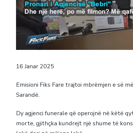
16 Janar 2025
Emisioni Fiks Fare trajtoi mbrëmjen e së m
Sarandë.
Dy agjenci funerale që operojnë në këtë qy
morte, gjithçka kundrejt një shume të kon