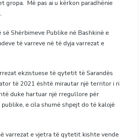
et gropa. Më pas ai u kërkon paradhënie
.
së së Shërbimeve Publike në Bashkinë e
deve të varreve në të dyja varrezat e
arrezat ekzistuese të qytetit të Sarandës
ator të 2021 është mirautar një territor i ri
shtë duke hartuar një rregullore për
publike, e cila shumë shpejt do të kalojë
në varrezat e vjetra të qytetit kishte vende