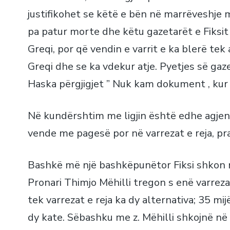
justifikohet se këtë e bën në marrëveshje 
pa patur morte dhe këtu gazetarët e Fiksit
Greqi, por që vendin e varrit e ka blerë te
Greqi dhe se ka vdekur atje. Pyetjes së ga
Haska përgjigjet ” Nuk kam dokument , kur 
Në kundërshtim me ligjin është edhe agjenci
vende me pagesë por në varrezat e reja, pr
Bashkë më një bashkëpunëtor Fiksi shkon në
Pronari Thimjo Mëhilli tregon s enë varreza
tek varrezat e reja ka dy alternativa; 35 mij
dy kate. Sëbashku me z. Mëhilli shkojnë në 