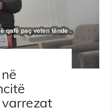
 në
ncitë
 varrezat