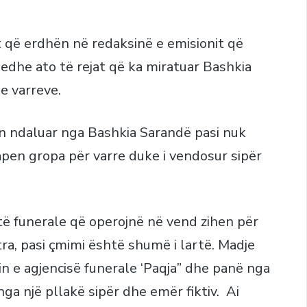
sat që erdhën në redaksinë e emisionit që
r edhe ato të rejat që ka miratuar Bashkia
e varreve.
hin ndaluar nga Bashkia Sarandë pasi nuk
apen gropa për varre duke i vendosur sipër
itë funerale që operojnë në vend zihen për
ra, pasi çmimi është shumë i lartë. Madje
in e agjencisë funerale ‘Paqja” dhe panë nga
nga një pllakë sipër dhe emër fiktiv. Ai