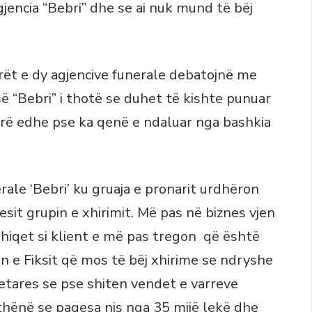
jencia “Bebri” dhe se ai nuk mund të bëj
rët e dy agjencive funerale debatojnë me
isë “Bebri” i thotë se duhet të kishte punuar
parë edhe pse ka qenë e ndaluar nga bashkia
rale ‘Bebri’ ku gruaja e pronarit urdhëron
esit grupin e xhirimit. Më pas në biznes vjen
 hiqet si klient e më pas tregon që është
in e Fiksit që mos të bëj xhirime se ndryshe
etares se pse shiten vendet e varreve
e thënë se pagesa nis nga 35 mijë lekë dhe