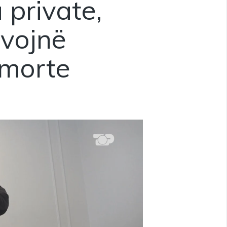
 private,
rvojnë
 morte