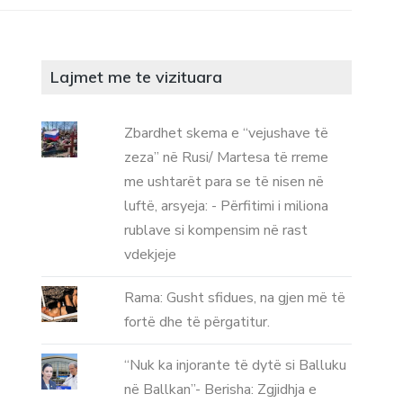
Lajmet me te vizituara
Zbardhet skema e “vejushave të
zeza” në Rusi/ Martesa të rreme
me ushtarët para se të nisen në
luftë, arsyeja: - Përfitimi i miliona
rublave si kompensim në rast
vdekjeje
Rama: Gusht sfidues, na gjen më të
fortë dhe të përgatitur.
“Nuk ka injorante të dytë si Balluku
në Ballkan”- Berisha: Zgjidhja e