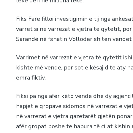
lekë deri në miliona lekë.
Fiks Fare filloi investigimin e tij nga anke
varret si në varrezat e vjetra të qytetit, po
Sarandë në fshatin Volloder shiten vendet 
Varrimet në varrezat e vjetra të qytetit is
kishte më vende, por sot e kësaj dite aty h
emra fiktiv.
Fiksi pa nga afër këto vende dhe dy agjenc
hapjet e gropave sidomos në varrezat e vjet
në varrezat e vjetra gazetarët gjetën ponar
afër gropat boshe të hapura të cilat kishin 