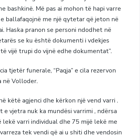
me bashkinë. Më pas ai mohon të hapi varre
 e ballafaqojnë me një qytetar që jeton në
k ai. Haska pranon se personi ndodhet në
zetarës se ku është dokumenti i vdekjes
të vijë trupi do vijnë edhe dokumentat”.
a tjetër funerale, “Paqja” e cila rezervon
a në Volloder.
 këtë agjenci dhe kërkon një vend varri .
t e vjetra nuk ka mundësi varrimi , ndërsa
ë lekë varri individual dhe 75 mijë lekë me
varreza tek vendi që ai u shiti dhe vendosin