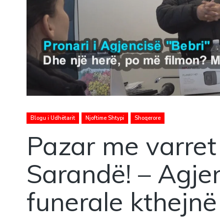
Blogu i Udhëtarit
Njoftime Shtypi
Shoqerore
Pazar me varret
Sarandë! – Agje
funerale kthejnë