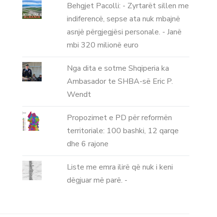
Behgjet Pacolli: - Zyrtarët sillen me
indiferencë, sepse ata nuk mbajnë
asnjë përgjegjësi personale. - Janë
mbi 320 milionë euro
Nga dita e sotme Shqiperia ka
Ambasador te SHBA-së Eric P.
Wendt
Propozimet e PD për reformën
territoriale: 100 bashki, 12 qarqe
dhe 6 rajone
Liste me emra ilirë që nuk i keni
dëgjuar më parë. -