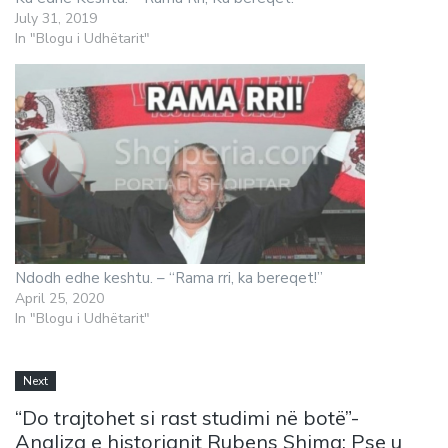
July 31, 2019
In "Blogu i Udhëtarit"
Ndodh edhe keshtu. – “Rama rri, ka bereqet!”
April 25, 2020
In "Blogu i Udhëtarit"
Next
“Do trajtohet si rast studimi në botë”-
Analiza e historianit Rubens Shima: Pse u