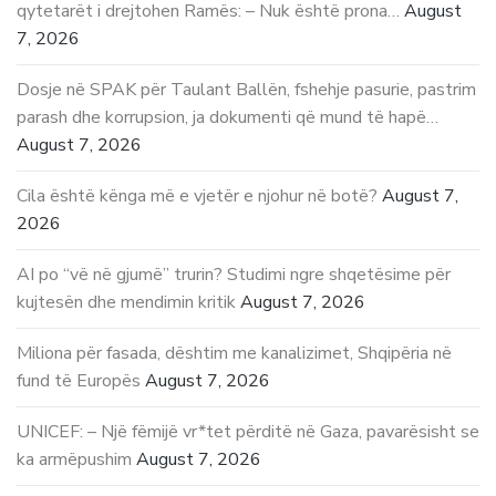
qytetarët i drejtohen Ramës: – Nuk është prona…
August
7, 2026
Dosje në SPAK për Taulant Ballën, fshehje pasurie, pastrim
parash dhe korrupsion, ja dokumenti që mund të hapë…
August 7, 2026
Cila është kënga më e vjetër e njohur në botë?
August 7,
2026
AI po “vë në gjumë” trurin? Studimi ngre shqetësime për
kujtesën dhe mendimin kritik
August 7, 2026
Miliona për fasada, dështim me kanalizimet, Shqipëria në
fund të Europës
August 7, 2026
UNICEF: – Një fëmijë vr*tet përditë në Gaza, pavarësisht se
ka armëpushim
August 7, 2026