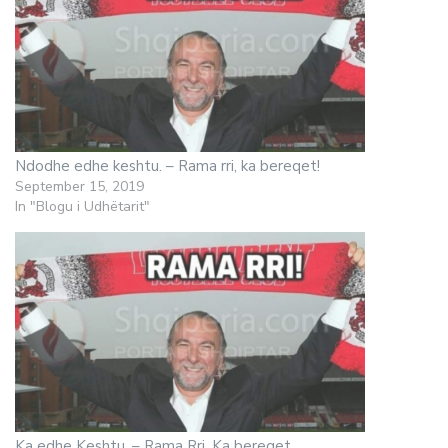
Ndodhe edhe keshtu. – Rama rri, ka bereqet!
September 15, 2019
In "Blogu i Udhëtarit"
Ka edhe Keshtu. – Rama Rri, Ka bereqet.