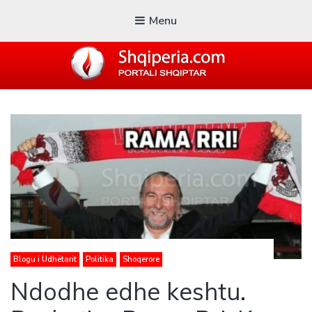
Menu
SHQIPERIA.COM
Blogu i ShqiperiaCom
Blogu i Udhëtarit
Politika
Shoqerore
Ndodhe edhe keshtu.