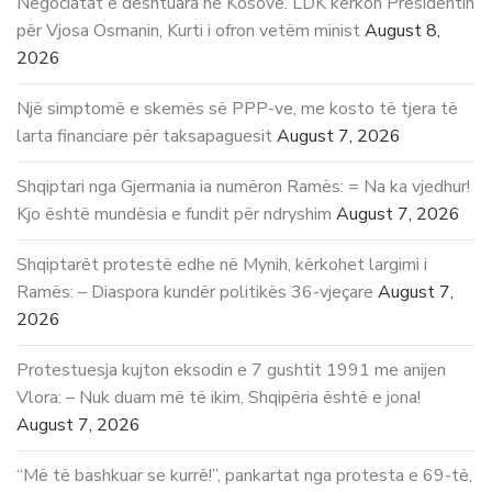
Negociatat e dështuara në Kosovë. LDK kërkon Presidentin
për Vjosa Osmanin, Kurti i ofron vetëm minist
August 8,
2026
Një simptomë e skemës së PPP-ve, me kosto të tjera të
larta financiare për taksapaguesit
August 7, 2026
Shqiptari nga Gjermania ia numëron Ramës: = Na ka vjedhur!
Kjo është mundësia e fundit për ndryshim
August 7, 2026
Shqiptarët protestë edhe në Mynih, kërkohet largimi i
Ramës: – Diaspora kundër politikës 36-vjeçare
August 7,
2026
Protestuesja kujton eksodin e 7 gushtit 1991 me anijen
Vlora: – Nuk duam më të ikim, Shqipëria është e jona!
August 7, 2026
“Më të bashkuar se kurrë!”, pankartat nga protesta e 69-të,