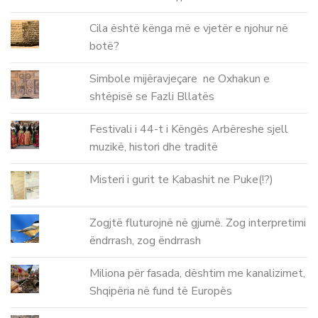
Cila është kënga më e vjetër e njohur në
botë?
Simbole mijëravjeçare ne Oxhakun e
shtëpisë se Fazli Bllatës
Festivali i 44-t i Këngës Arbëreshe sjell
muzikë, histori dhe traditë
Misteri i gurit te Kabashit ne Puke(!?)
Zogjtë fluturojnë në gjumë. Zog interpretimi
ëndrrash, zog ëndrrash
Miliona për fasada, dështim me kanalizimet,
Shqipëria në fund të Europës