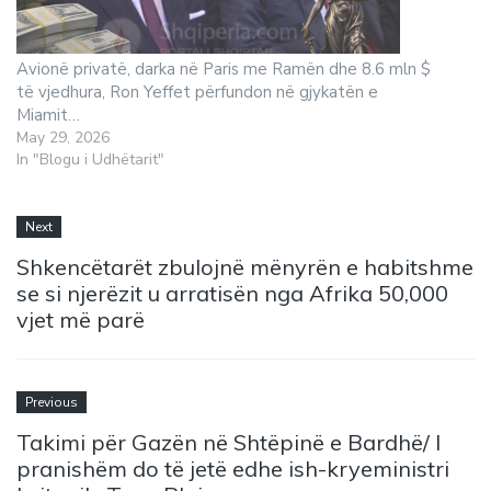
Avionë privatë, darka në Paris me Ramën dhe 8.6 mln $
të vjedhura, Ron Yeffet përfundon në gjykatën e
Miamit…
May 29, 2026
In "Blogu i Udhëtarit"
Next
Shkencëtarët zbulojnë mënyrën e habitshme
se si njerëzit u arratisën nga Afrika 50,000
vjet më parë
Previous
Takimi për Gazën në Shtëpinë e Bardhë/ I
pranishëm do të jetë edhe ish-kryeministri