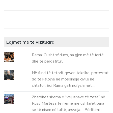
Lajmet me te vizituara
Rama: Gusht sfidues, na gjen më të fortë
dhe të përgatitur.
Në fund të tetorit qeveri teknike, protestat
do të kalojnë në mosbindje civile në
shtator, Edi Rama gati ndryshimet…
Zbardhet skema e “vejushave të zeza” në
Rusi/ Martesa të rreme me ushtarët para
se të nisen në luftë, arsyeja: - Përfitimi i