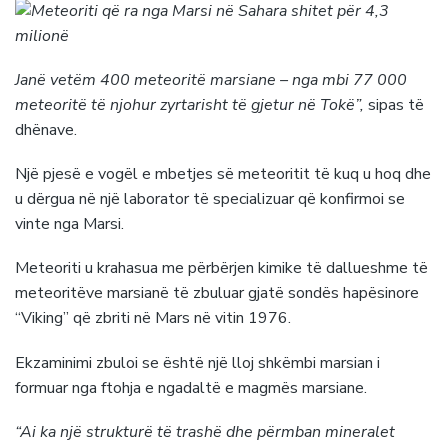
Janë vetëm 400 meteoritë marsiane – nga mbi 77 000
meteoritë të njohur zyrtarisht të gjetur në Tokë”,
sipas të
dhënave.
Një pjesë e vogël e mbetjes së meteoritit të kuq u hoq dhe
u dërgua në një laborator të specializuar që konfirmoi se
vinte nga Marsi.
Meteoriti u krahasua me përbërjen kimike të dallueshme të
meteoritëve marsianë të zbuluar gjatë sondës hapësinore
“Viking” që zbriti në Mars në vitin 1976.
Ekzaminimi zbuloi se është një lloj shkëmbi marsian i
formuar nga ftohja e ngadaltë e magmës marsiane.
“Ai ka një strukturë të trashë dhe përmban mineralet