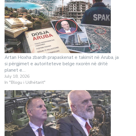
Artan Hoxha zbardh prapaskenat e takimit në Aruba, ja
si përgjimet e autoriteteve belge nxorën në dritë
planet e…
July 18, 2026
In "Blogu i Udhëtarit"