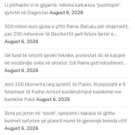
U përhapën si re gjigante, miliona karkaleca “pushtojnë”
qytetin në Dagestan
August 6, 2026
500 milion euro gjoba e çiftit Rama-Balluku për shqiptarët,
pas 200 milionëve të Becchettit gati fatura tjetër e…
August 6, 2026
Në fund të tetorit qeveri teknike, protestat do të kalojnë
në mosbindje civile në shtator, Edi Rama gati ndryshimet…
August 6, 2026
Jemi 100 kilometra larg qytetit të Pukës. Kryepleqtë e 9
fshatrave të Fushë-Arrëzit kundërshtojnë bashkimin me
bashkinë Pukë
August 6, 2026
Bota po jeton në “borxh”, njerëzimi i tejkaloi të gjitha
burimet natyrore që planeti mund të gjenerojë brenda vitit
August 6, 2026