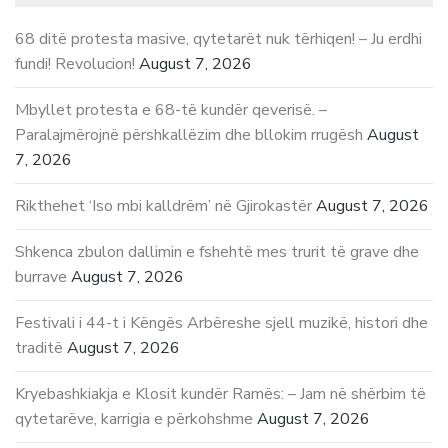
68 ditë protesta masive, qytetarët nuk tërhiqen! – Ju erdhi
fundi! Revolucion!
August 7, 2026
Mbyllet protesta e 68-të kundër qeverisë. –
Paralajmërojnë përshkallëzim dhe bllokim rrugësh
August
7, 2026
Rikthehet ‘Iso mbi kalldrëm’ në Gjirokastër
August 7, 2026
Shkenca zbulon dallimin e fshehtë mes trurit të grave dhe
burrave
August 7, 2026
Festivali i 44-t i Këngës Arbëreshe sjell muzikë, histori dhe
traditë
August 7, 2026
Kryebashkiakja e Klosit kundër Ramës: – Jam në shërbim të
qytetarëve, karrigia e përkohshme
August 7, 2026