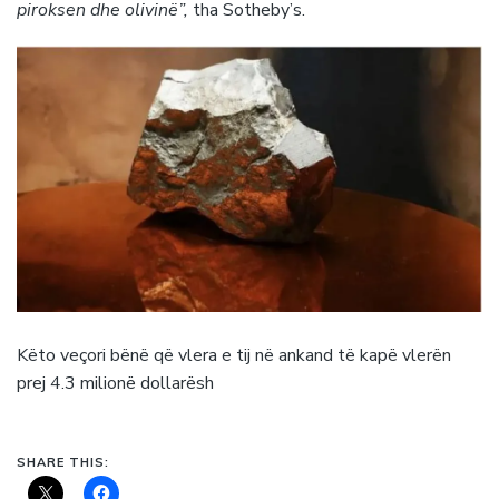
piroksen dhe olivinë”,
tha Sotheby’s.
Këto veçori bënë që vlera e tij në ankand të kapë vlerën
prej 4.3 milionë dollarësh
SHARE THIS: