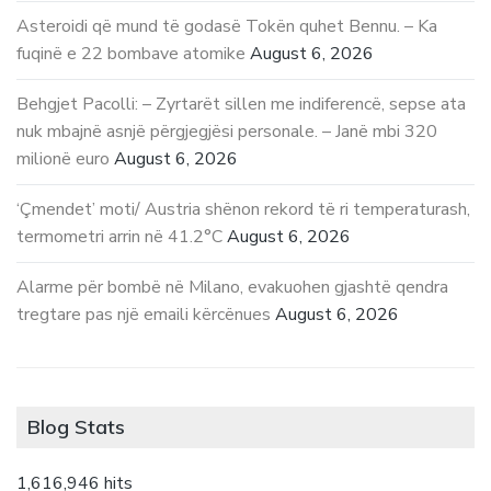
Asteroidi që mund të godasë Tokën quhet Bennu. – Ka
fuqinë e 22 bombave atomike
August 6, 2026
Behgjet Pacolli: – Zyrtarët sillen me indiferencë, sepse ata
nuk mbajnë asnjë përgjegjësi personale. – Janë mbi 320
milionë euro
August 6, 2026
‘Çmendet’ moti/ Austria shënon rekord të ri temperaturash,
termometri arrin në 41.2°C
August 6, 2026
Alarme për bombë në Milano, evakuohen gjashtë qendra
tregtare pas një emaili kërcënues
August 6, 2026
Blog Stats
1,616,946 hits