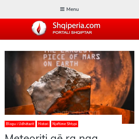
Menu
SHQIPERIA.COM
Blogu i ShqiperiaCom
Blogu i Udhëtarit
Histori
Njoftime Shtypi
Meteoriti që ra nga