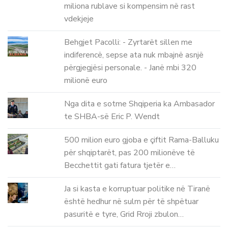
miliona rublave si kompensim në rast
vdekjeje
Behgjet Pacolli: - Zyrtarët sillen me
indiferencë, sepse ata nuk mbajnë asnjë
përgjegjësi personale. - Janë mbi 320
milionë euro
Nga dita e sotme Shqiperia ka Ambasador
te SHBA-së Eric P. Wendt
500 milion euro gjoba e çiftit Rama-Balluku
për shqiptarët, pas 200 milionëve të
Becchettit gati fatura tjetër e…
Ja si kasta e korruptuar politike në Tiranë
është hedhur në sulm për të shpëtuar
pasuritë e tyre, Grid Rroji zbulon…