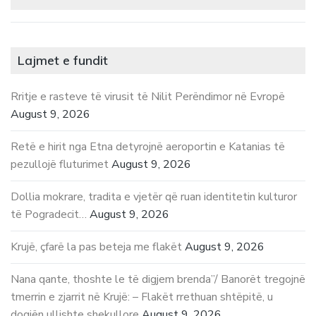
Lajmet e fundit
Rritje e rasteve të virusit të Nilit Perëndimor në Evropë
August 9, 2026
Retë e hirit nga Etna detyrojnë aeroportin e Katanias të
pezullojë fluturimet
August 9, 2026
Dollia mokrare, tradita e vjetër që ruan identitetin kulturor
të Pogradecit…
August 9, 2026
Krujë, çfarë la pas beteja me flakët
August 9, 2026
Nana qante, thoshte le të digjem brenda”/ Banorët tregojnë
tmerrin e zjarrit në Krujë: – Flakët rrethuan shtëpitë, u
dogjën ullishte shekullore
August 9, 2026