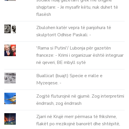
shqiptare: - Je mysafir këtu, nuk duhet të
flasësh
Zbulohen katër vepra të panjohura të
skulptorit Odhise Paskali. -
'Rama si Putini'/ Lubonja për gazetën
franceze: - Krimi i organizuar është integruar
në qeveri, BE mbyll sytë
Buallicat (buajt) Specie e rralle e
Myzeqese. -
Zogjtë fluturojnë në gjumë. Zog interpretimi
ëndrrash, zog ëndrrash
Zjarri në Krujë merr përmasa të frikshme,
flakët po rrezikojnë banorët dhe shtëpitë,