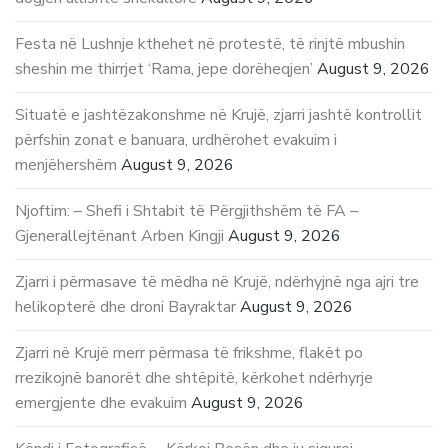
Festa në Lushnje kthehet në protestë, të rinjtë mbushin
sheshin me thirrjet ‘Rama, jepe dorëheqjen’
August 9, 2026
Situatë e jashtëzakonshme në Krujë, zjarri jashtë kontrollit
përfshin zonat e banuara, urdhërohet evakuim i
menjëhershëm
August 9, 2026
Njoftim: – Shefi i Shtabit të Përgjithshëm të FA –
Gjenerallejtënant Arben Kingji
August 9, 2026
Zjarri i përmasave të mëdha në Krujë, ndërhyjnë nga ajri tre
helikopterë dhe droni Bayraktar
August 9, 2026
Zjarri në Krujë merr përmasa të frikshme, flakët po
rrezikojnë banorët dhe shtëpitë, kërkohet ndërhyrje
emergjente dhe evakuim
August 9, 2026