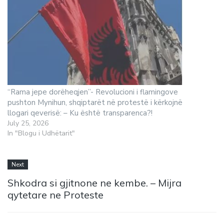
“Rama jepe dorëheqjen”- Revolucioni i flamingove
pushton Mynihun, shqiptarët në protestë i kërkojnë
llogari qeverisë: – Ku është transparenca?!
July 25, 2026
In "Blogu i Udhëtarit"
Next
Shkodra si gjitnone ne kembe. – Mijra
qytetare ne Proteste