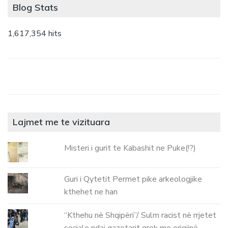
Blog Stats
1,617,354 hits
Lajmet me te vizituara
Misteri i gurit te Kabashit ne Puke(!?)
Guri i Qytetit Permet pike arkeologjike
kthehet ne han
“Kthehu në Shqipëri”/ Sulm racist në rrjetet
sociale ndaj gazetarit grek me origjinë