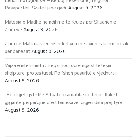
Këndi i Fotografisë. – Kërkoj Besën dhe ju siguroi
Pasaportën. Skafet jane gadi.
August 9, 2026
Malësia e Madhe ne ndihmë të Krujes per Shuarjen e
Zjarreve
August 9, 2026
Zjarri në Mallakastër, nis ndërhyrja me avion, s’ka më rrezik
për banesat
August 9, 2026
Vajza e ish-ministrit Beqaj hoqi dorë nga shtetësia
shqiptare, protestuesi: Po fsheh pasuritë e vjedhura!
August 9, 2026
“Po digjet qyteti!”/ Situatë dramatike në Krujë, flakët
gjigante përparojnë drejt banesave, digjen disa prej tyre
August 9, 2026