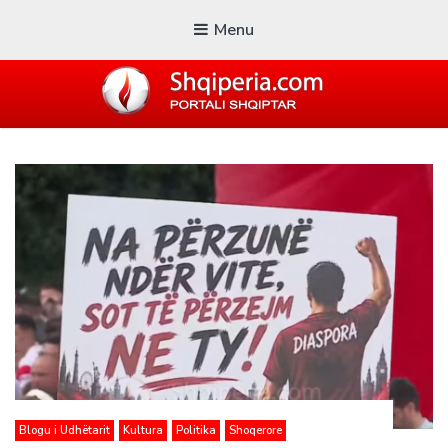
Menu
SHQIPERIA.COM
Blogu i ShqiperiaCom
Blogu i Udhëtarit
Kultura
Politika
Shoqerore