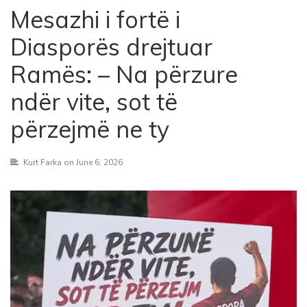
Mesazhi i fortë i
Diasporës drejtuar
Ramës: – Na përzure
ndër vite, sot të
përzejmë ne ty
Kurt Farka
on June 6, 2026