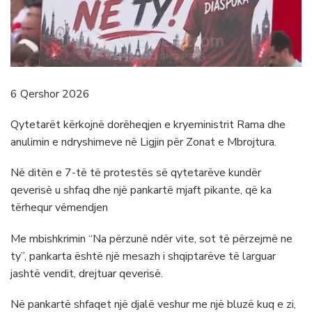
6 Qershor 2026
Qytetarët kërkojnë dorëheqjen e kryeministrit Rama dhe
anulimin e ndryshimeve në Ligjin për Zonat e Mbrojtura.
Në ditën e 7-të të protestës së qytetarëve kundër
qeverisë u shfaq dhe një pankartë mjaft pikante, që ka
tërhequr vëmendjen
Me mbishkrimin “Na përzunë ndër vite, sot të përzejmë ne
ty”, pankarta është një mesazh i shqiptarëve të larguar
jashtë vendit, drejtuar qeverisë.
Në pankartë shfaqet një djalë veshur me një bluzë kuq e zi,